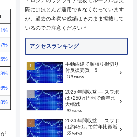
＊ロシアのウクライナ侵攻でルーブルは実
際にはほとんど運用できなくなっています
)
が、過去の考察や成績はそのまま掲載して
いるのでご注意ください＊
81%
27%
アクセスランキング
55%
手動両建て順張り損切り
付反復売買ー5
08%
119 views
56%
2025 年間収益 — スワポ
は+250万円弱で前年比
88%
大幅減
92 views
2024 年間収益 — スワポ
は約450万で前年比微増
合が
65 views