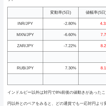
変動率(5日)
値幅率(5日
INR/JPY
-2.80%
4.
MXN/JPY
-6.60%
7.
ZAR/JPY
-7.22%
8.
RUB/JPY
7.30%
8.
インドルピー以外は対円で8%前後の値動きがあったこ
円以外とのペアをみると、どの通貨でも一応対円より