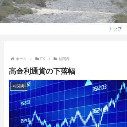
トップ
ホーム
FX
相関考
高金利通貨の下落幅
相関考