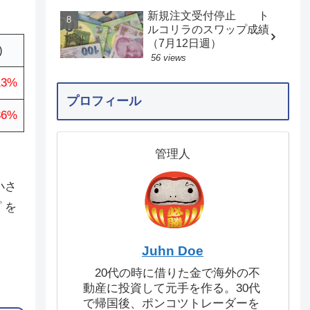
新規注文受付停止 ト
ルコリラのスワップ成績
（7月12日週）
)
56 views
13%
プロフィール
86%
管理人
小さ
 を
Juhn Doe
20代の時に借りた金で海外の不
動産に投資して元手を作る。30代
で帰国後、ポンコツトレーダーを