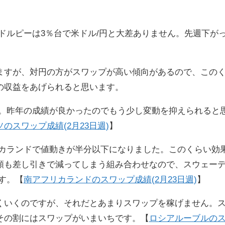
ドルピーは3％台で米ドル/円と大差ありません。先週下が
ますが、対円の方がスワップが高い傾向があるので、この
の収益をあげられると思います。
す。昨年の成績が良かったのでもう少し変動を抑えられると
のスワップ成績(2月23日週)
】
リカランドで値動きが半分以下になりました。このくらい効
額も差し引きで減ってしまう組み合わせなので、スウェー
す。【
南アフリカランドのスワップ成績(2月23日週)
】
くいくのですが、それだとあまりスワップを稼げません。
その割にはスワップがいまいちです。【
ロシアルーブルの