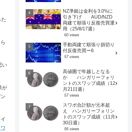
NZ準銀は金利を3.0%に
引き下げ AUD/NZD
った
両建て順張り反復売買運
用（25/8/17週）
60 views
くら
手動両建て順張り損切り
付反復売買ー6
57 views
思い
高値圏で年越しとなる
か ハンガリーフォリ
ントのスワップ成績（12
果が
月21日週）
57 views
デン
スワポ合計額が元本超
え ハンガリーフォリン
トのスワップ成績（11月
スイ
30日週）
スワ
56 views