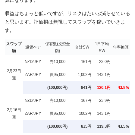
算になります。
収益はちょっと低いですが、リスクはだいぶ減らせている
と思います。評価損は無視してスワップを稼いでいきま
す。
スワップ
保有数(投資金
1日平均
通貨ペア
合計SW
年率換算
額
額)
SW
NZD/JPY
売10,000
-161円
-23.0円
2月23日
ZAR/JPY
買95,000
1,002円
143.1円
週
(100,000円)
841円
120.1円
43.8％
NZD/JPY
売10,000
-167円
-23.9円
2月16日
ZAR/JPY
買95,000
1002円
143.1円
週
(100,000円)
835円
119.3円
43.5％