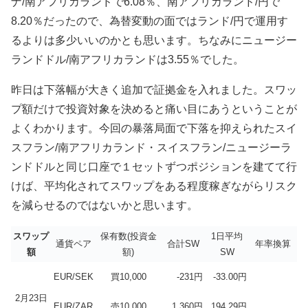
ナ/南アフリカランドで6.08％、南アフリカランド/円で
8.20％だったので、為替変動の面ではランド/円で運用す
るよりは多少いいのかとも思います。ちなみにニュージー
ランドドル/南アフリカランドは3.55％でした。
昨日は下落幅が大きく追加で証拠金を入れました。スワッ
プ額だけで投資対象を決めると痛い目にあうということが
よくわかります。今回の暴落局面で下落を抑えられた
スイ
スフラン/南アフリカランド・スイスフラン/ニュージーラ
ンドドルと同じ口座で１セットずつポジションを建てて行
けば、平均化されてスワップをある程度稼ぎながらリスク
を減らせるのではないかと思います。
スワップ
保有数(投資金
1日平均
通貨ペア
合計SW
年率換算
額
額)
SW
EUR/SEK
買10,000
-231円
-33.00円
2月23日
EUR/ZAR
売10,000
1,360円
194.29円