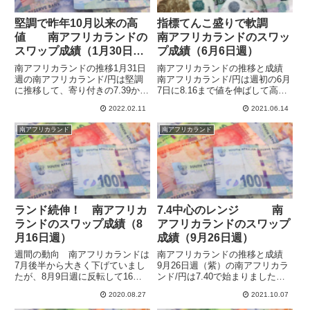
堅調で昨年10月以来の高
指標てんこ盛りで軟調
値 南アフリカランドの
南アフリカランドのスワッ
スワップ成績（1月30日
プ成績（6月6日週）
週）
南アフリカランドの推移1月31日
南アフリカランドの推移と成績
週の南アフリカランド/円は堅調
南アフリカランド/円は週初の6月
に推移して、寄り付きの7.39から
7日に8.16まで値を伸ばして高値
一時7.55まで上昇しますが、2月4
をつけたものの、その後は軟調で
2022.02.11
2021.06.14
日の米雇用統計発表前から下落を
8.0近辺で揉み合いとなっていま
始めて7.42をつけ、週間ではほぼ
す。今日もいまのところ7.99あた
南アフリカランド
南アフリカランド
往って来いとなりました。2月6
りにいます。先週はGDP、景況
日週に入ると週...
感指数、経常収支、...
ランド続伸！ 南アフリカ
7.4中心のレンジ 南
ランドのスワップ成績（8
アフリカランドのスワップ
月16日週）
成績（9月26日週）
週間の動向 南アフリカランドは
南アフリカランドの推移と成績
7月後半から大きく下げていまし
9月26日週（紫）の南アフリカラ
たが、8月9日週に反転して16日
ンド/円は7.40で始まりました
週も値を伸ばしています。下げた
が、高値は7.48で安値は7.33とな
2020.08.27
2021.10.07
分を取り戻して前の高値を抜くに
っていて、前の週とあまり変わら
はまだ遠いですが、とりあえず下
ないレンジ内の動きとなりまし