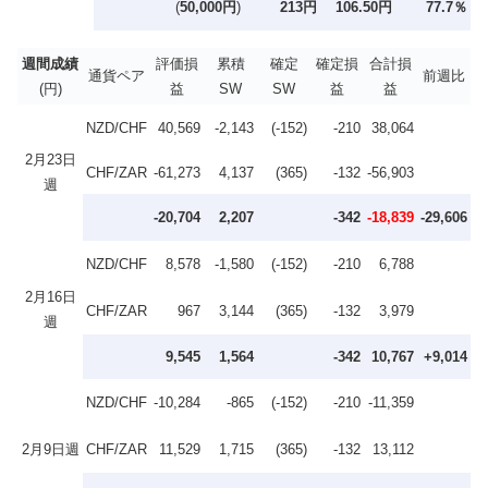
(
50,000円
)
213円
106.50円
77.7％
週間成績
評価損
累積
確定
確定損
合計損
通貨ペア
前週比
(円)
益
SW
SW
益
益
NZD/CHF
40,569
-2,143
(-152)
-210
38,064
2月23日
CHF/ZAR
-61,273
4,137
(365)
-132
-56,903
週
-20,704
2,207
-342
-18,839
-29,606
NZD/CHF
8,578
-1,580
(-152)
-210
6,788
2月16日
CHF/ZAR
967
3,144
(365)
-132
3,979
週
9,545
1,564
-342
10,767
+9,014
NZD/CHF
-10,284
-865
(-152)
-210
-11,359
2月9日週
CHF/ZAR
11,529
1,715
(365)
-132
13,112