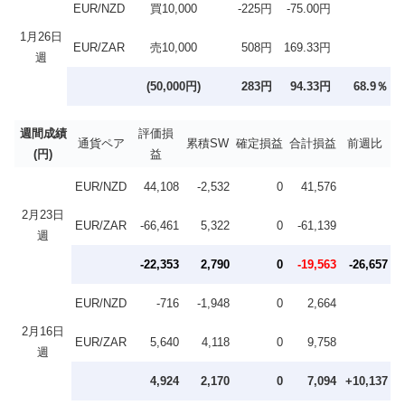
EUR/NZD
買10,000
-225円
-75.00円
1月26日
EUR/ZAR
売10,000
508円
169.33円
週
(50,000円)
283円
94.33円
68.9％
週間成績
評価損
通貨ペア
累積SW
確定損益
合計損益
前週比
(円)
益
EUR/NZD
44,108
-2,532
0
41,576
2月23日
EUR/ZAR
-66,461
5,322
0
-61,139
週
-22,353
2,790
0
-19,563
-26,657
EUR/NZD
-716
-1,948
0
2,664
2月16日
EUR/ZAR
5,640
4,118
0
9,758
週
4,924
2,170
0
7,094
+10,137