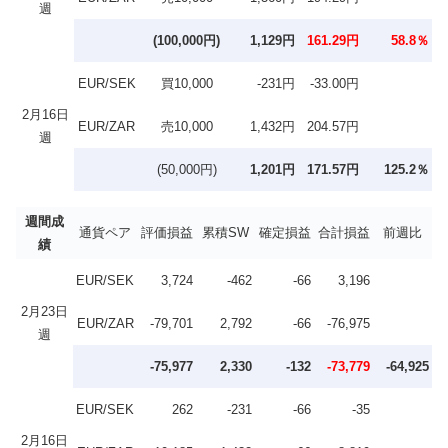
週
(100,000円)
1,129円
161.29円
58.8％
EUR/SEK
買10,000
-231円
-33.00円
2月16日
EUR/ZAR
売10,000
1,432円
204.57円
週
(50,000円)
1,201円
171.57円
125.2％
週間成
通貨ペア
評価損益
累積SW
確定損益
合計損益
前週比
績
EUR/SEK
3,724
-462
-66
3,196
2月23日
EUR/ZAR
-79,701
2,792
-66
-76,975
週
-75,977
2,330
-132
-73,779
-64,925
EUR/SEK
262
-231
-66
-35
2月16日