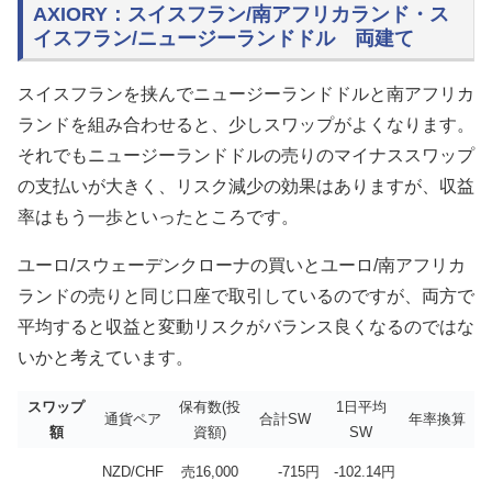
AXIORY：スイスフラン/南アフリカランド・ス
イスフラン/ニュージーランドドル 両建て
スイスフランを挟んでニュージーランドドルと南アフリカ
ランドを組み合わせると、少しスワップがよくなります。
それでもニュージーランドドルの売りのマイナススワップ
の支払いが大きく、リスク減少の効果はありますが、収益
率はもう一歩といったところです。
ユーロ/スウェーデンクローナの買いとユーロ/南アフリカ
ランドの売りと同じ口座で取引しているのですが、両方で
平均すると収益と変動リスクがバランス良くなるのではな
いかと考えています。
スワップ
保有数(投
1日平均
通貨ペア
合計SW
年率換算
額
資額)
SW
NZD/CHF
売16,000
-715円
-102.14円