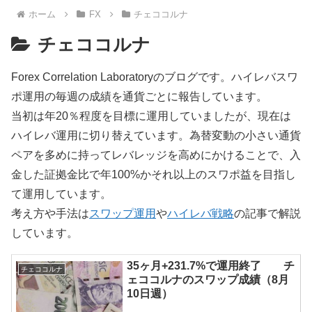
ホーム
FX
チェココルナ
チェココルナ
Forex Correlation Laboratoryのブログです。ハイレバスワ
ポ運用の毎週の成績を通貨ごとに報告しています。
当初は年20％程度を目標に運用していましたが、現在は
ハイレバ運用に切り替えています。為替変動の小さい通貨
ペアを多めに持ってレバレッジを高めにかけることで、入
金した証拠金比で年100%かそれ以上のスワポ益を目指し
て運用しています。
考え方や手法は
スワップ運用
や
ハイレバ戦略
の記事で解説
しています。
35ヶ月+231.7%で運用終了 チ
チェココルナ
ェココルナのスワップ成績（8月
10日週）