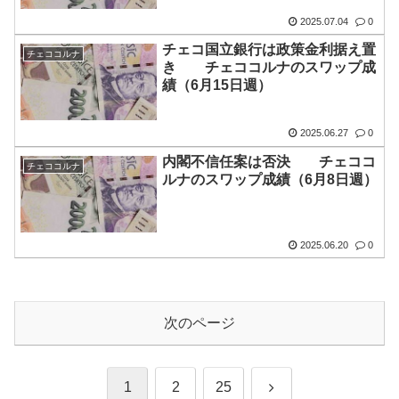
2025.07.04
0
チェコ国立銀行は政策金利据え置
チェココルナ
き チェココルナのスワップ成
績（6月15日週）
2025.06.27
0
内閣不信任案は否決 チェココ
チェココルナ
ルナのスワップ成績（6月8日週）
2025.06.20
0
次のページ
次
1
2
25