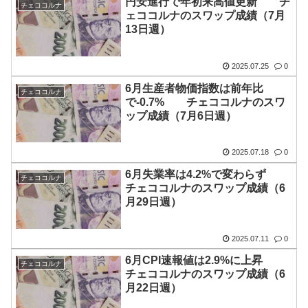
円安進行で年初来高値更新 チ
チェココルナ
ェココルナのスワップ成績（7月
13日週）
2025.07.25
0
6月生産者物価指数は前年比
チェココルナ
で-0.7% チェココルナのスワ
ップ成績（7月6日週）
2025.07.18
0
6月失業率は4.2%で変わらず
チェココルナ
チェココルナのスワップ成績（6
月29日週）
2025.07.11
0
6月CPI速報値は2.9%に上昇
チェココルナ
チェココルナのスワップ成績（6
月22日週）