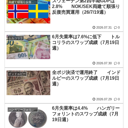
スウェーデン第2四半期GDPは
両建て順張り反復売買
2.8% NOK/SEK両建て順張り
反復売買運用（26/7/19週）
2026.07.31
0
6月失業率は7.6%に低下 トル
トルコリラ
コリラのスワップ成績（7月19日
週）
2026.07.30
0
全ポジ決済で運用終了 インド
インドルピー
ルピーのスワップ成績（7月19日
週）
2026.07.29
0
6月失業率は4.4% ハンガリー
ハンガリーフォリント
フォリントのスワップ成績（7月
19日週）