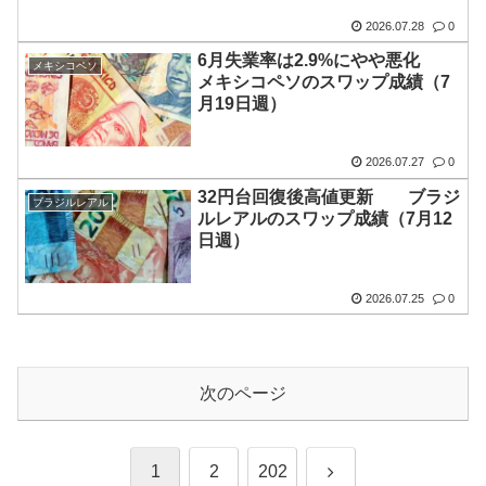
2026.07.28
0
6月失業率は2.9%にやや悪化
メキシコペソ
メキシコペソのスワップ成績（7
月19日週）
2026.07.27
0
32円台回復後高値更新 ブラジ
ブラジルレアル
ルレアルのスワップ成績（7月12
日週）
2026.07.25
0
次のページ
次
1
2
202