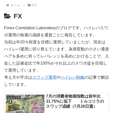
ホーム
FX
FX
Forex Correlation Laboratoryのブログです。ハイレバスワ
ポ運用の毎週の成績を通貨ごとに報告しています。
当初は年20％程度を目標に運用していましたが、現在は
ハイレバ運用に切り替えています。為替変動の小さい通貨
ペアを多めに持ってレバレッジを高めにかけることで、入
金した証拠金比で年100%かそれ以上のスワポ益を目指し
て運用しています。
考え方や手法は
スワップ運用
や
ハイレバ戦略
の記事で解説
しています。
7月の消費者物価指数は前年比
トルコリラ
31.75%に低下 トルコリラの
スワップ成績（7月26日週）