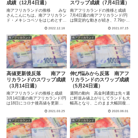
成績（12月4日週）
スワップ成績（7月4日週）
南アフリカランドの推移 みな
南アフリカランドの推移と成績
さんこんにちは。南アフリカラン
7月4日週の南アフリカランド/円
ド・メキシコペソをはじめとする
は限定的な動きが続き、7.79から
高金利通貨や米ドル・英ポンドと
7.73まで週間で0.06の下落でし
2022.12.16
2021.07.15
いった金利高めのメジャー通貨に
た。リスクオフで7日の木曜日に
分散投資する形でスワポ運用を行
7.60まで下落したものの、長期の
南アフリカランド
南アフリカランド
っています。ハイレバレッジで資
支持線（青点線）に支えられ、週
金効率を高めるとともに為替の
末に向けて戻し...
変...
高値更新後反落 南アフ
伸び悩みから反落 南アフ
リカランドのスワップ成績
リカランドのスワップ成績
（3月14日週）
（5月24日週）
南アフリカランドの推移と成績
週間の動向 高金利通貨は先々週
3月14日週の南アフリカランド/円
に軒並み値上がりしてランドも大
は18日にコロナ後高値を更新し
幅高となり、このまま大幅回復を
て7.45まで上昇しましたが、その
期待しましたが、伸び悩んで対ユ
2021.03.25
2020.06.01
後反落しています。上に突き抜け
ーロでは大きく反落しています。
て欲しかったのですが、21日週
対円では週初よりわずかに値を伸
南アフリカランド
南アフリカランド
に入ってから逆に大きめの下落と
ばしていますが、わずかな伸びに
なってしまいました。ち...
とどまっています。ユーロ/南
ア...