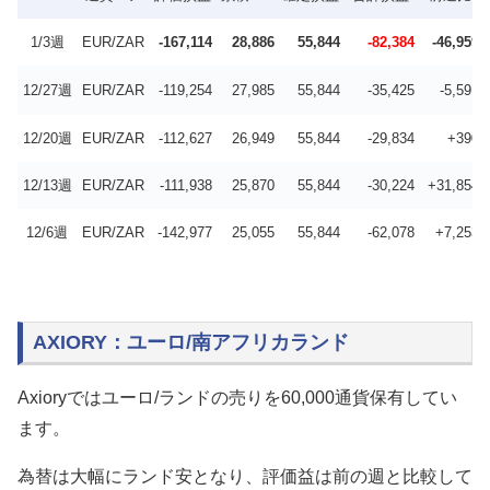
1/3週
EUR/ZAR
-167,114
28,886
55,844
-82,384
-46,959
12/27週
EUR/ZAR
-119,254
27,985
55,844
-35,425
-5,591
12/20週
EUR/ZAR
-112,627
26,949
55,844
-29,834
+390
12/13週
EUR/ZAR
-111,938
25,870
55,844
-30,224
+31,854
12/6週
EUR/ZAR
-142,977
25,055
55,844
-62,078
+7,253
AXIORY：ユーロ/南アフリカランド
Axioryではユーロ/ランドの売りを60,000通貨保有してい
ます。
為替は大幅にランド安となり、評価益は前の週と比較して