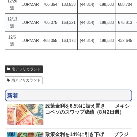
12/20
EUR/ZAR
706,354
180,933
(44,814)
-198,583
688,704
週
12/13
EUR/ZAR
706,075
168,321
(44,814)
-198,583
675,813
週
12/6
EUR/ZAR
468,055
163,173
(44,814)
-198,583
432,645
週
南アフリカランド
南アフリカランド
新着
政策金利を6.5%に据え置き メキシ
コペソのスワップ成績（8月2日週）
政策金利を14%に引き下げ ブラジ