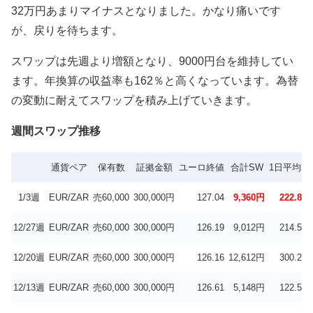
32万円あまりマイナスとなりました。かなり痛いです
が、戻りを待ちます。
スワップは先週より増額となり、9000円台を維持してい
ます。年換算の収益率も162％と高くなっています。為替
の変動に耐えてスワップを積み上げていきます。
週間スワップ推移
通貨ペア
保有数
証拠金額
ユーロ終値
合計SW
1日平均S
1/3週
EUR/ZAR
売60,000
300,000円
127.04
9,360円
222.86
12/27週
EUR/ZAR
売60,000
300,000円
126.19
9,012円
214.57
12/20週
EUR/ZAR
売60,000
300,000円
126.16
12,612円
300.29
12/13週
EUR/ZAR
売60,000
300,000円
126.61
5,148円
122.57