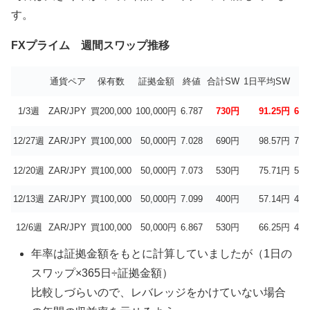
す。
FXプライム 週間スワップ推移
通貨ペア
保有数
証拠金額
終値
合計SW
1日平均SW
1/3週
ZAR/JPY
買200,000
100,000円
6.787
730円
91.25円
66.
12/27週
ZAR/JPY
買100,000
50,000円
7.028
690円
98.57円
72.
12/20週
ZAR/JPY
買100,000
50,000円
7.073
530円
75.71円
55.
12/13週
ZAR/JPY
買100,000
50,000円
7.099
400円
57.14円
41.
12/6週
ZAR/JPY
買100,000
50,000円
6.867
530円
66.25円
48.
年率は証拠金額をもとに計算していましたが（1日の
スワップ×365日÷証拠金額）
比較しづらいので、レバレッジをかけていない場合