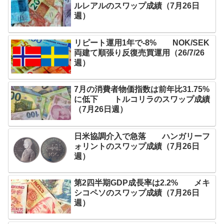
ルレアルのスワップ成績（7月26日
週）
リピート運用1年で-8% NOK/SEK
両建て順張り反復売買運用（26/7/26
週）
7月の消費者物価指数は前年比31.75%
に低下 トルコリラのスワップ成績
（7月26日週）
日米協調介入で急落 ハンガリーフ
ォリントのスワップ成績（7月26日
週）
第2四半期GDP成長率は2.2% メキ
シコペソのスワップ成績（7月26日
週）