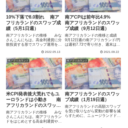
10%下落で8.0割れ 南ア
南アCPIは前年比4.9%
フリカランドのスワップ成
南アフリカランドのスワッ
績（5月1日週）
プ成績（9月12日週）
南アフリカランドの推移 みな
南アフリカランドの推移と成績
さんこんにちは。高金利通貨に分
9月12日週の南アフリカランド/円
散投資する形でスワップ運用を行
は週初7.73で寄り付き、週末は安
っています。南アフリカランド/
値の7.43まで下げる場面もありま
2022.05.13
2021.09.22
円は4月19日にコロナ後の高値の
した。19日週に入ってからは恒
8.74をつけたのち下落に転じてい
大集団の債務問題によるリスクオ
南アフリカランド
南アフリカランド
て、今週の急落で高値からの最大
フでさらに失速して7.32をつけて
の下落率が約10%となり...
います。6月か...
米CPI発表後大荒れでもユ
南アフリカランドのスワッ
ーロランドは小動き 南
プ成績（1月19日週）
アフリカランドのスワップ
南アフリカランドの高額スワップ
成績（10月30日週）
を受け取りながら変動の影響を減
南アフリカランドの推移 みな
らすために、ニュージランドドル
さんこんにちは。南アフリカラン
との両建ての実験をしています。
ドをはじめとする高金利通貨や金
この週のスワップポイントの合計
利高めのメジャー通貨に分散投資