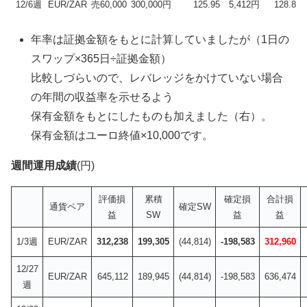
12/6週
EUR/ZAR
売60,000
300,000円
125.95
5,412円
128.86
年率は証拠金額をもとに計算していましたが（1日の
スワップ×365日÷証拠金額）
比較しづらいので、レバレッジをかけていない場合
の年間の収益率を示せるよう
保有金額をもとにしたものも加えました（右）。
保有金額はユーロ終値×10,000です。
週間運用成績
(円)
評価損
累積
確定損
合計損
通貨ペア
確定SW
益
SW
益
益
1/3週
EUR/ZAR
312,238
199,305
(44,814)
-198,583
312,960
12/27
EUR/ZAR
645,112
189,945
(44,814)
-198,583
636,474
週