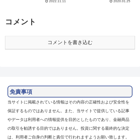
は852円で、1日あたり121.7円、
2022.11.11
2020.01.25
する形でスワポ運用を行っていま
年44％でした。売りで入ってい
す。ハイレバレッジで資金効率を
るニュージランドドルの...
高めるとともに為替の変動の影響
を抑えて、少ない資金で安定し
コメント
た...
コメントを書き込む
免責事項
当サイトに掲載されている情報はその内容の正確性および安全性を
保証するものではありません。また、当サイトで提供している記事
やデータは利用者への情報提供を目的としたものであり、金融商品
の取引を勧誘する目的ではありません。投資に関する最終的な決定
は、利用者ご自身の判断と責任で行われますようお願い致します。