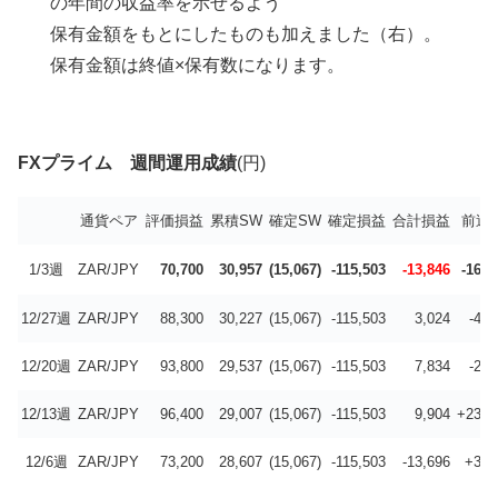
の年間の収益率を示せるよう
保有金額をもとにしたものも加えました（右）。
保有金額は終値×保有数になります。
FXプライム 週間運用成績
(円)
通貨ペア
評価損益
累積SW
確定SW
確定損益
合計損益
前週
1/3週
ZAR/JPY
70,700
30,957
(15,067)
-115,503
-13,846
-16,8
12/27週
ZAR/JPY
88,300
30,227
(15,067)
-115,503
3,024
-4,8
12/20週
ZAR/JPY
93,800
29,537
(15,067)
-115,503
7,834
-2,0
12/13週
ZAR/JPY
96,400
29,007
(15,067)
-115,503
9,904
+23,6
12/6週
ZAR/JPY
73,200
28,607
(15,067)
-115,503
-13,696
+3,3