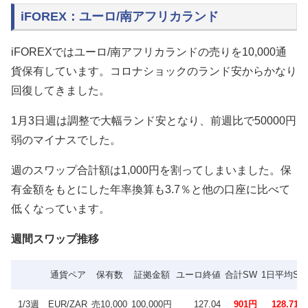
iFOREX：ユーロ/南アフリカランド
iFOREXではユーロ/南アフリカランドの売りを10,000通
貨保有しています。コロナショックのランド安からかなり
回復してきました。
1月3日週は調整で大幅ランド安となり、前週比で50000円
弱のマイナスでした。
週のスワップ合計額は1,000円を割ってしまいました。保
有金額をもとにした年率換算も3.7％と他の口座に比べて
低くなっています。
週間スワップ推移
通貨ペア
保有数
証拠金額
ユーロ終値
合計SW
1日平均SW
1/3週
EUR/ZAR
売10,000
100,000円
127.04
901円
128.71円