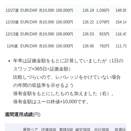
12/27週
EUR/ZAR
売10,000
100,000円
126.19
1,036円
148.00円
12/20週
EUR/ZAR
売10,000
100,000円
126.22
1,079円
154.14円
12/13週
EUR/ZAR
売10,000
100,000円
126.53
815円
116.43円
12/6週
EUR/ZAR
売10,000
100,000円
126.06
782円
111.71円
年率は証拠金額をもとに計算していましたが（1日の
スワップ×365日÷証拠金額）
比較しづらいので、レバレッジをかけていない場合
の年間の収益率を示せるよう
保有金額をもとにしたものも加えました（右）。
保有金額はユーロ終値×10,000です。
週間運用成績
(円)
通貨ペア
評価損益
累積SW
確定損益
合計損益
前週比