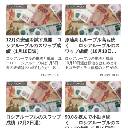
ロシアルーブル
ロシアルーブル
12月の安値を試す展開 ロ
原油高もルーブル高も続
シアルーブルのスワップ成
く ロシアルーブルのス
績（1月10日週）
ワップ成績（10月10日
週）
ロシアルーブルの推移と成績 ユ
ロシアルーブルの推移と成績
ーロ／ロシアルーブルは1月3日
10月10日週は原油をはじめとす
週の終値は90.59でしたが、10日
るコモディティ価格の上昇が続
週のクローズには88.78までユー
き、ニューヨークのWTIの原油先
2021.01.18
2021.10.16
ロ安・ルーブル高が進んでいま
物価格は7年ぶりの高値の82.49ド
す。12月の安値88.32に近づいて
ルをつけています。産油国のロシ
ロシアルーブル
ロシアルーブル
きました。ユーロが下落したのも
アの通貨ルーブルも大きく上昇し
効いている感じで...
ています。ユーロ/ロシア...
ロシアルーブルのスワップ
90.0を挟んで小動き続
成績（2月2日週）
く ロシアルーブルのス