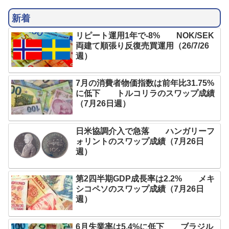
新着
リピート運用1年で-8% NOK/SEK
両建て順張り反復売買運用（26/7/26
週）
7月の消費者物価指数は前年比31.75%
に低下 トルコリラのスワップ成績
（7月26日週）
日米協調介入で急落 ハンガリーフ
ォリントのスワップ成績（7月26日
週）
第2四半期GDP成長率は2.2% メキ
シコペソのスワップ成績（7月26日
週）
6月失業率は5.4%に低下 ブラジル