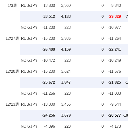
1/3週
RUB/JPY
-13,800
3,960
0
-9,840
-33,512
4,183
0
-29,329
-7,0
NOK/JPY
-11,200
223
0
-10,977
12/27週
RUB/JPY
-15,200
3,936
0
-11,264
-26,400
4,159
0
-22,241
-4
NOK/JPY
-10,472
223
0
-10,249
12/20週
RUB/JPY
-15,200
3,624
0
-11,576
-25,672
3,847
0
-21,825
-1,2
NOK/JPY
-11,256
223
0
-11,033
12/13週
RUB/JPY
-13,000
3,456
0
-9,544
-24,256
3,679
0
-20,577
-10,2
NOK/JPY
-4,396
223
0
-4,173