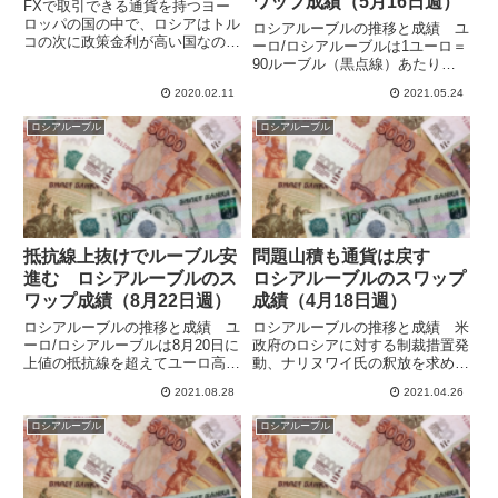
ワップ成績（5月16日週）
FXで取引できる通貨を持つヨー
ロッパの国の中で、ロシアはトル
ロシアルーブルの推移と成績 ユ
コの次に政策金利が高い国なの
ーロ/ロシアルーブルは1ユーロ＝
で、ルーブルはスワップ目的の運
90ルーブル（黒点線）あたりを
用では注目すべき通貨です。た
挟んだ動きとなっていますが、チ
だ、スワップも高いですがボラテ
2020.02.11
2021.05.24
ャートでは少しずつ下げてユーロ
ィリティーも高く危険な香りがし
安ルーブル高がゆっくり進んでい
ロシアルーブル
ロシアルーブル
ます。過去のデータ上ではスイス
るように見えます。前の週末の
フラ...
89.87から週間で0.19ユ...
抵抗線上抜けでルーブル安
問題山積も通貨は戻す
進む ロシアルーブルのス
ロシアルーブルのスワップ
ワップ成績（8月22日週）
成績（4月18日週）
ロシアルーブルの推移と成績 ユ
ロシアルーブルの推移と成績 米
ーロ/ロシアルーブルは8月20日に
政府のロシアに対する制裁措置発
上値の抵抗線を超えてユーロ高ル
動、ナリヌワイ氏の釈放を求める
ーブル安となり、8月22日週も
反体制派の抗議デモ、国境付近で
2021.08.28
2021.04.26
87.51までルーブル安が進みまし
の大規模演習に伴う第２次ウクラ
た。金曜27日のパウエル米FRB
イナ危機などこのところ悪いニュ
ロシアルーブル
ロシアルーブル
議長の講演ののちは急速にルーブ
ースが続いているロシアですが、
ルが戻して86.75...
ユーロ/ルーブルは15日につけ...