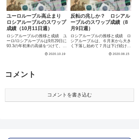
ユーロルーブル高止まり
反転の兆しか？ ロシアル
ロシアルーブルのスワップ
ーブルのスワップ成績（8
成績（10月11日週）
月9日週）
ロシアルーブルの推移と成績 ユ
ロシアルーブルの推移と成績 ロ
ーロ/ロシアルーブルは9月29日に
シアルーブルは、６月末から大き
93.3の年初来の高値をつけて、
く下落し始めて７月は下げ続けま
2016年1月の高値の93.5にほぼ並
した。8月に入りやっと下げ止ま
2020.10.19
2020.08.15
んだのちに反落しています。期待
って横ばいとなっています。対ユ
した通り下値の抵抗線を前週末に
ーロでは上下しながらわずかに戻
抜けて、10月11日週の週初もユ
しています。ユーロ/ルーブルは
ーロ安・ルーブ...
86.2804で週を終え、週間...
コメント
コメントを書き込む