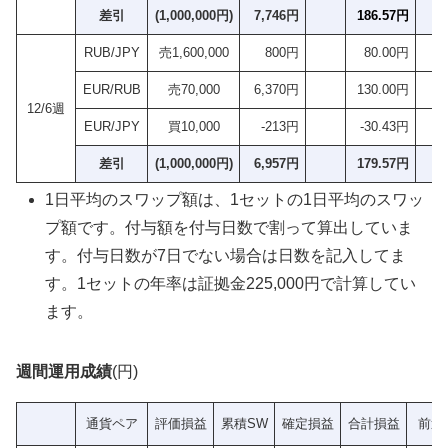
差引
(1,000,000円)
7,746円
186.57円
3
RUB/JPY
売1,600,000
800円
80.00円
EUR/RUB
売70,000
6,370円
130.00円
12/6週
EUR/JPY
買10,000
-213円
-30.43円
差引
(1,000,000円)
6,957円
179.57円
2
1日平均のスワップ額は、1セットの1日平均のスワッ
プ額です。付与額を付与日数で割って算出していま
す。付与日数が7日でない場合は日数を記入してま
す。1セットの年率は証拠金225,000円で計算してい
ます。
週間運用成績
(円)
通貨ペア
評価損益
累積SW
確定損益
合計損益
前週