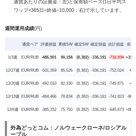
通貨あたりの証拠金：左)と保有額ベース(1日平均ス
ワップ×365日÷終値÷10,000：右)で示しています。
週間運用成績
(円)
通貨ペア
評価損益
累積SW
確定SW
確定損益
合計損益
前週
1/3週
EUR/RUB
-486,901
90,158
(8,382)
-336,191
-732,934
+19,0
12/27週
EUR/RUB
-501,359
85,526
(8,382)
-336,191
-752,024
-6,
12/20週
EUR/RUB
-492,010
82,330
(8,382)
-336,191
-745,871
-4,
12/13週
EUR/RUB
-484,466
78,834
(8,382)
-336,191
-741,823
-96,
12/6週
EUR/RUB
-385,232
75,750
(8,382)
-336,191
-645,673
+80,7
外為どっとコム：ノルウェークローネ/ロシアル
ーブル