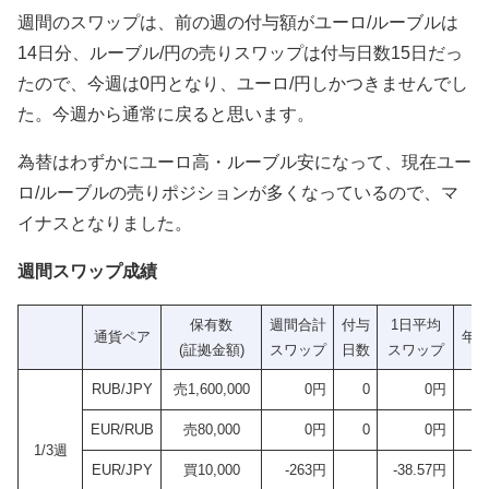
週間のスワップは、前の週の付与額がユーロ/ルーブルは
14日分、ルーブル/円の売りスワップは付与日数15日だっ
たので、今週は0円となり、ユーロ/円しかつきませんでし
た。今週から通常に戻ると思います。
為替はわずかにユーロ高・ルーブル安になって、現在ユー
ロ/ルーブルの売りポジションが多くなっているので、マ
イナスとなりました。
週間スワップ成績
保有数
週間合計
付与
1日平均
通貨ペア
年
(証拠金額)
スワップ
日数
スワップ
RUB/JPY
売1,600,000
0円
0
0円
EUR/RUB
売80,000
0円
0
0円
1/3週
EUR/JPY
買10,000
-263円
-38.57円