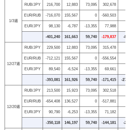
RUB/JPY
216,700
12,883
73,095
302,678
EUR/RUB
-716,070
155,567
0
-560,503
1/3週
EUR/JPY
98,130
-6,787
-13,355
77,988
-401,240
161,663
59,740
-179,837
-8,
RUB/JPY
229,500
12,883
73,095
315,478
EUR/RUB
-712,121
155,567
0
-556,554
12/27週
EUR/JPY
89,540
-6,524
-13,355
69,661
-393,081
161,926
59,740
-171,415
-27,
RUB/JPY
213,500
15,923
73,095
302,518
EUR/RUB
-654,408
136,527
0
-517,881
12/20週
EUR/JPY
90,790
-6,253
-13,355
71,182
-350,118
146,197
59,740
-144,181
-2,