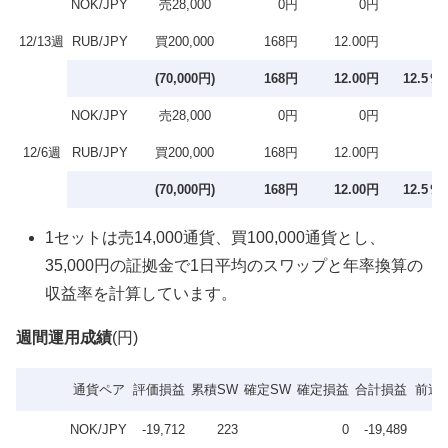
NOK/JPY
売28,000
0円
0円
12/13週
RUB/JPY
買200,000
168円
12.00円
(70,000円)
168円
12.00円
12.5％
NOK/JPY
売28,000
0円
0円
12/6週
RUB/JPY
買200,000
168円
12.00円
(70,000円)
168円
12.00円
12.5％
1セットは売14,000通貨、買100,000通貨とし、
35,000円の証拠金で1日平均のスワップと年率換算の
収益率を計算しています。
週間運用成績
(円)
通貨ペア
評価損益
累積SW
確定SW
確定損益
合計損益
前週
NOK/JPY
-19,712
223
0
-19,489