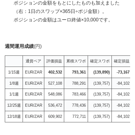
ポジションの金額をもとにしたものも加えました
（右：1日のスワップ×365日÷ポジ金額）。
ポジションの金額はユーロ終値×10,000です。
週間運用成績
(円)
通貨ペア
評価損益
累積スワポ
確定スワポ
確定損益
1/15週
EUR/ZAR
402,532
793,361
(139,890)
-73,167
1/8週
EUR/ZAR
527,108
788,291
(139,757)
-84,102
1/1週
EUR/ZAR
548,086
783,466
(139,757)
-84,102
12/25週
EUR/ZAR
536,472
778,436
(139,757)
-84,102
12/18週
EUR/ZAR
609,902
772,711
(139,757)
-84,102