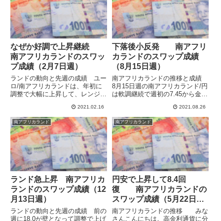
安値...
す。3月5日週のランド/円は7.5...
なぜか好調で上昇継続
下落後小反発 南アフリ
南アフリカランドのスワッ
カランドのスワップ成績
プ成績（2月7日週）
（8月15日週）
ランドの動向と先週の成績 ユー
南アフリカランドの推移と成績
ロ/南アフリカランドは、年初に
8月15日週の南アフリカランド/円
調整で大幅に上昇して、レンジが
は軟調継続で週初の7.45から金曜
上にズレましたが、その後下落し
の安値の7.12まで下落しました。
2021.02.16
2021.08.26
てユーロ安・ランド高が進行して
22日週に入ってからは小反発と
います。（下に行くほどランド
なり上昇していますが、いまだ下
南アフリカランド
南アフリカランド
高）14日週に入ってからはさら
落トレンドから上抜けはしていま
にランド高が進んでレンジ下限に
せん。このところ売...
張...
ランド急上昇 南アフリカ
円安で上昇して8.4回
ランドのスワップ成績（12
復 南アフリカランドの
月13日週）
スワップ成績（5月22日
週）
ランドの動向と先週の成績 前の
南アフリカランドの推移 みな
週に18.0が壁となって調整で上げ
さんこんにちは。高金利通貨に分