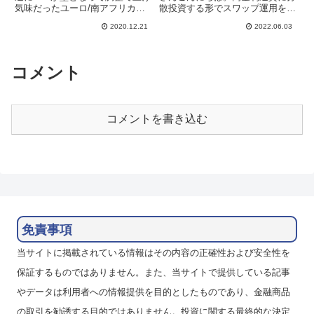
気味だったユーロ/南アフリカラ
散投資する形でスワップ運用を行
ンドですが、12月13日週は再び
っています。南アフリカランド/
2020.12.21
2022.06.03
下落して18.0をしっかりと割って
円のスワップポイントは低迷気味
きています。もう少し調整が長引
でしたが、ここへきて各社引き上
くかと思いましたが、大きくラン
げてきました。10万通貨で150円
ド高となって、ランド...
超えもあってなかなかおいし...
コメント
コメントを書き込む
免責事項
当サイトに掲載されている情報はその内容の正確性および安全性を
保証するものではありません。また、当サイトで提供している記事
やデータは利用者への情報提供を目的としたものであり、金融商品
の取引を勧誘する目的ではありません。投資に関する最終的な決定