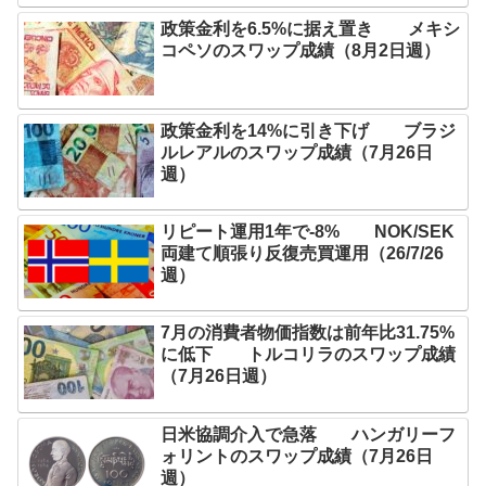
政策金利を6.5%に据え置き メキシ
コペソのスワップ成績（8月2日週）
政策金利を14%に引き下げ ブラジ
ルレアルのスワップ成績（7月26日
週）
リピート運用1年で-8% NOK/SEK
両建て順張り反復売買運用（26/7/26
週）
7月の消費者物価指数は前年比31.75%
に低下 トルコリラのスワップ成績
（7月26日週）
日米協調介入で急落 ハンガリーフ
ォリントのスワップ成績（7月26日
週）