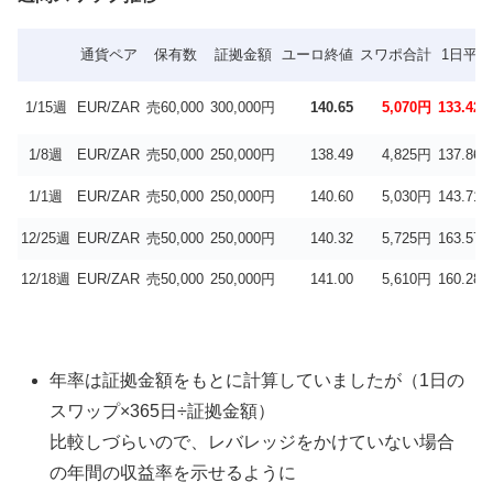
通貨ペア
保有数
証拠金額
ユーロ終値
スワポ合計
1日平均
1/15週
EUR/ZAR
売60,000
300,000円
140.65
5,070円
133.42
1/8週
EUR/ZAR
売50,000
250,000円
138.49
4,825円
137.86
1/1週
EUR/ZAR
売50,000
250,000円
140.60
5,030円
143.71
12/25週
EUR/ZAR
売50,000
250,000円
140.32
5,725円
163.57
12/18週
EUR/ZAR
売50,000
250,000円
141.00
5,610円
160.28
年率は証拠金額をもとに計算していましたが（1日の
スワップ×365日÷証拠金額）
比較しづらいので、レバレッジをかけていない場合
の年間の収益率を示せるように