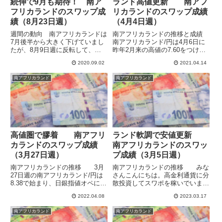
続伸で9月も期待！ 南ア
ランド高値更新 南アフ
フリカランドのスワップ成
リカランドのスワップ成績
績（8月23日週）
（4月4日週）
週間の動向 南アフリカランドは
南アフリカランドの推移と成績
7月後半から大きく下げていまし
南アフリカランド/円は4月6日に
たが、8月9日週に反転して、そ
昨年2月来の高値の7.60をつけま
の後上昇基調が続いています。こ
した。昨年の今頃はロスカットに
2020.09.02
2021.04.14
のまま行って、6月のランド高に
もあい、どうなることかと思いま
も到達できそうな気がしてきまし
したが、よく1年でコロナ前の値
南アフリカランド
南アフリカランド
た。ランドでの運用のスワップの
に戻したと思います。高値をつけ
合計額は8,565円で、前週比...
た後は頭が重く、じりじり...
高値圏で膠着 南アフリ
ランド軟調で安値更新
カランドのスワップ成績
南アフリカランドのスワッ
（3月27日週）
プ成績（3月5日週）
南アフリカランドの推移 3月
南アフリカランドの推移 みな
27日週の南アフリカランド/円は
さんこんにちは。高金利通貨に分
8.38で始まり、日銀指値オペによ
散投資してスワポを稼いでいま
る円安で急上昇して2018年6月以
す。南アフリカランドは最弱通貨
2022.04.08
2023.03.17
来の高値の8.61をつけますが、そ
のままで上昇の気配が見えませ
の後は8.3〜8.5あたりで膠着して
ん。SVB破綻から始まった金融
南アフリカランド
南アフリカランド
8.31で終了しました。4月3日週も
不安で高金利通貨も軒並み軟調で