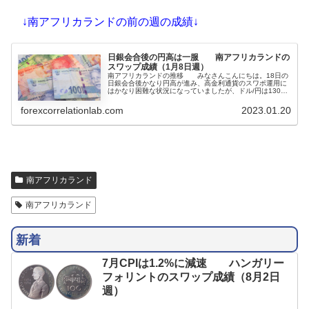
↓南アフリカランドの前の週の成績↓
日銀会合後の円高は一服 南アフリカランドの
スワップ成績（1月8日週）
南アフリカランドの推移 みなさんこんにちは。18日の
日銀会合後かなり円高が進み、高金利通貨のスワポ運用に
はかなり困難な状況になっていましたが、ドル/円は130円
まで値を戻し、南アフリカランド/円も目先は下げどまった
ようです。対円の通貨ペアはもともと保有量を少なめにし
forexcorrelationlab.com
2023.01.20
ていましたが、先週までに円高対策でいったん決済して
い...
南アフリカランド
南アフリカランド
新着
7月CPIは1.2%に減速 ハンガリー
フォリントのスワップ成績（8月2日
週）