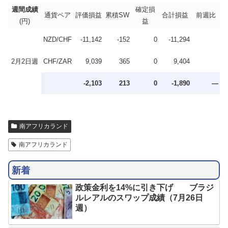
週間成績
確定損
通貨ペア
評価損益
累積SW
合計損益
前週比
(円)
益
NZD/CHF
-11,142
-152
0
-11,294
2月2日週
CHF/ZAR
9,039
365
0
9,404
-2,103
213
0
-1,890
—
南アフリカランド
南アフリカランド
新着
政策金利を14%に引き下げ ブラジ
ルレアルのスワップ成績（7月26日
週）