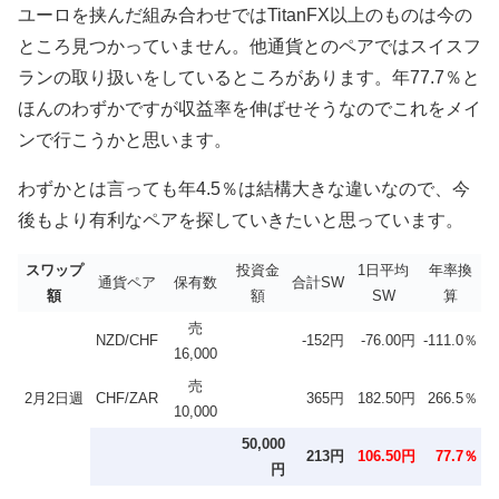
ユーロを挟んだ組み合わせではTitanFX以上のものは今の
ところ見つかっていません。他通貨とのペアではスイスフ
ランの取り扱いをしているところがあります。年77.7％と
ほんのわずかですが収益率を伸ばせそうなのでこれをメイ
ンで行こうかと思います。
わずかとは言っても年4.5％は結構大きな違いなので、今
後もより有利なペアを探していきたいと思っています。
スワップ
投資金
1日平均
年率換
通貨ペア
保有数
合計SW
額
額
SW
算
売
NZD/CHF
-152円
-76.00円
-111.0％
16,000
売
2月2日週
CHF/ZAR
365円
182.50円
266.5％
10,000
50,000
213円
106.50円
77.7％
円