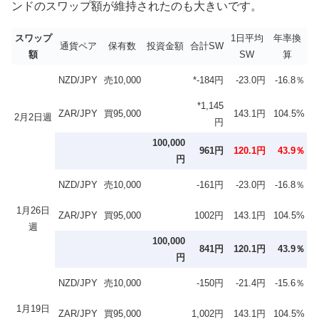
ンドのスワップ額が維持されたのも大きいです。
スワップ
1日平均
年率換
通貨ペア
保有数
投資金額
合計SW
額
SW
算
NZD/JPY
売10,000
*-184円
-23.0円
-16.8％
*1,145
ZAR/JPY
買95,000
143.1円
104.5%
2月2日週
円
100,000
961円
120.1円
43.9％
円
NZD/JPY
売10,000
-161円
-23.0円
-16.8％
1月26日
ZAR/JPY
買95,000
1002円
143.1円
104.5%
週
100,000
841円
120.1円
43.9％
円
NZD/JPY
売10,000
-150円
-21.4円
-15.6％
1月19日
ZAR/JPY
買95,000
1,002円
143.1円
104.5%