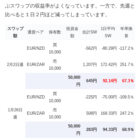
ぶスワップの収益率がよくなっています。一方で、先週と
比べると１日２円ほど減ってしまっています。
スワップ
投資金
1日平均
年率換
通貨ペア
保有数
合計SW
額
額
SW
算
買
EUR/NZD
-562円
-80.29円
-117.2％
10,000
売
2月2日週
EUR/ZAR
1,207円
172.42円
251.7％
10,000
50,000
645円
92.14円
67.3％
円
買
EUR/NZD
-225円
-75.00円
-109.5％
10,000
1月26日
売
EUR/ZAR
508円
169.33円
247.2％
週
10,000
50,000
283円
94.33円
68.9％
円