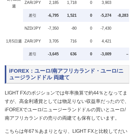
ZAR/JPY
2,185
1,718
0
3,903
週
差引
-6,795
1,521
0
-5,274
-8,283
NZD/JPY
-7,350
-80
0
-7,430
1月5日週
ZAR/JPY
3,705
716
0
4,421
差引
-3,645
636
0
-3,009
–
iFOREX：ユーロ/南アフリカランド・ユーロ/ニ
ュージランドドル 両建て
LIGHT FXのポジションでは年率換算で約44％となってま
すが、高金利通貨としては物足りない収益率だったので、
iFOREXでユーロ/ニュージーランドドルの買いとユーロ/
南アフリカランドの売りの両建ても保有しています。
こちらは年67％あまりとなり、LIGHT FXと比較してだい