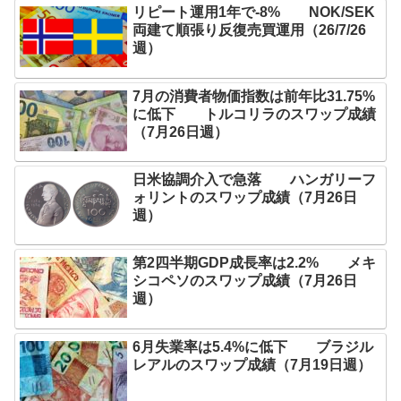
リピート運用1年で-8% NOK/SEK
両建て順張り反復売買運用（26/7/26
週）
7月の消費者物価指数は前年比31.75%
に低下 トルコリラのスワップ成績
（7月26日週）
日米協調介入で急落 ハンガリーフ
ォリントのスワップ成績（7月26日
週）
第2四半期GDP成長率は2.2% メキ
シコペソのスワップ成績（7月26日
週）
6月失業率は5.4%に低下 ブラジル
レアルのスワップ成績（7月19日週）