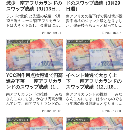
減少 南アフリカランドの
ドのスワップ成績（3月29
スワップ成績（9月13日
日週）
週）
ランドの動向と先週の成績 9月
南アフリカの格下げで長期債が投
13日週のユーロ/南アフリカラン
資不適格のジャンク級となりまし
ドは大きく下落し、金曜日に反発
た。発表後もちょっと粘っていた
しましたが、それでも週間で0.51
ので、織り込み済みで底かと思い
2020.09.21
2020.04.07
ランド（2.57％）のユーロ安・ラ
ましたが、考えが甘すぎました。
ンド高でした。長いこと強かった
ランド円は安値更新ののち5.8円
南アフリカランド
南アフリカランド
ユーロが下落したのが大きいと思
で週を終えました。対NZドルで
います。7月後半から...
は損失を対ユーロの半分くらい...
YCC副作用点検報道で円高
イベント通過で大きく上
進み下落 南アフリカラ
下 南アフリカランドの
ンドのスワップ成績（1月1
スワップ成績（12月18日
日週）
週）
南アフリカランドの推移 みな
南アフリカランドの推移 みな
さんこんにちは。かなり円高が進
さんこんにちは。はやいものでも
んでいて、南アフリカランドのロ
う年末の取引最終日となりまし
ングも年初から試練の時となって
た。高金利三兄弟の南アフリカラ
2023.01.13
2022.12.30
います。高金利三兄弟の南アフリ
ンド・メキシコペソ・トルコリラ
カランド・メキシコペソ・トルコ
をはじめとする高金利通貨、米ド
南アフリカランド
南アフリカランド
リラをはじめとする高金利通貨、
ル・英ポンドといった金利高めの
米ドル・英ポンドといった金利
メジャー通貨、変動小さめの中欧