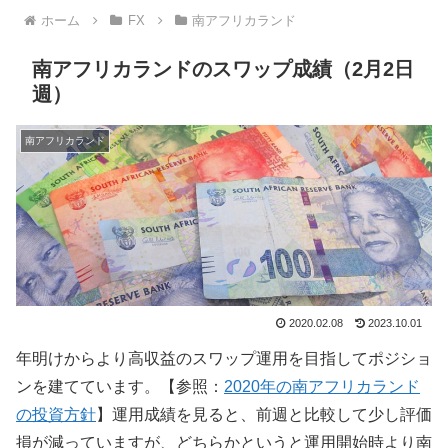
ホーム
FX
南アフリカランド
南アフリカランドのスワップ成績（2月2日
週）
南アフリカランド
2020.02.08
2023.10.01
年明けからより高収益のスワップ運用を目指してポジショ
ンを建てています。【参照：
2020年の南アフリカランド
の投資方針
】運用成績を見ると、前週と比較して少し評価
損が減っていますが、どちらかというと運用開始時より南