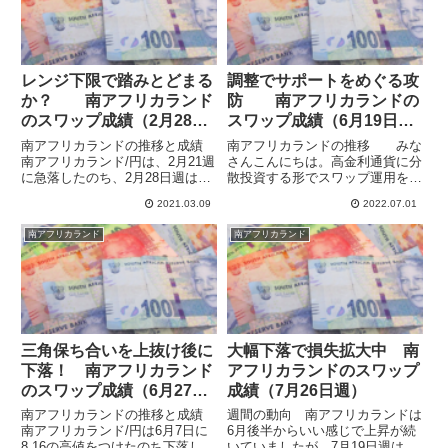
高...
通...
レンジ下限で踏みとどまる
調整でサポートをめぐる攻
か？ 南アフリカランド
防 南アフリカランドの
のスワップ成績（2月28日
スワップ成績（6月19日
週）
週）
南アフリカランドの推移と成績
南アフリカランドの推移 みな
南アフリカランド/円は、2月21週
さんこんにちは。高金利通貨に分
に急落したのち、2月28日週は
散投資する形でスワップ運用を行
7.04で始まりました。多少上昇も
っています。ちょうど6月が終わ
2021.03.09
2022.07.01
しましたが、結局7.05で終わって
り、半期末となって多少調整っぽ
いてほとんど変動はありませんで
い動きとなっています。景気後退
南アフリカランド
南アフリカランド
した。週明けで3月に入ってから
懸念で資源価格が伸び悩みとなっ
少し安くなっていて...
ており、今年の前半堅調だった
資...
三角保ち合いを上抜け後に
大幅下落で損失拡大中 南
下落！ 南アフリカランド
アフリカランドのスワップ
のスワップ成績（6月27日
成績（7月26日週）
週）
南アフリカランドの推移と成績
週間の動向 南アフリカランドは
南アフリカランド/円は6月7日に
6月後半からいい感じで上昇が続
8.16の高値をつけたのち下落し、
いていましたが、7月19日週は週