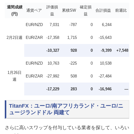
週間成績
評価損
確定損
通貨ペア
累積SW
合計損益
前週比
(円)
益
益
EUR/NZD
7,031
-787
0
6,244
2月2日週
EUR/ZAR
-17,358
1,715
0
-15,643
-10,327
928
0
-9,399
+7,548
EUR/NZD
10,763
-225
0
10,538
1月26日
EUR/ZAR
-27,992
508
0
-27,484
週
-17,229
283
0
-16,946
—
TitanFX：ユーロ/南アフリカランド・ユーロ/ニ
ュージランドドル 両建て
さらに高いスワップを付与している業者を探して、いろい