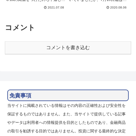
三角保ち合いを形成して6月27日
末にむけて下落し始めて、そのま
2021.07.08
2020.08.06
週（薄青帯）はレンジ内での上げ
ま26日週も大きく下げていま
下げとなりました。週初の7.81か
す。特に強いユーロの影響で、ユ
らクローズの7.78まで-0.03の小
ーロ/ランドは評価損益がマイナ
幅下落でし...
スに転落してしまいました。6
コメント
月...
コメントを書き込む
免責事項
当サイトに掲載されている情報はその内容の正確性および安全性を
保証するものではありません。また、当サイトで提供している記事
やデータは利用者への情報提供を目的としたものであり、金融商品
の取引を勧誘する目的ではありません。投資に関する最終的な決定