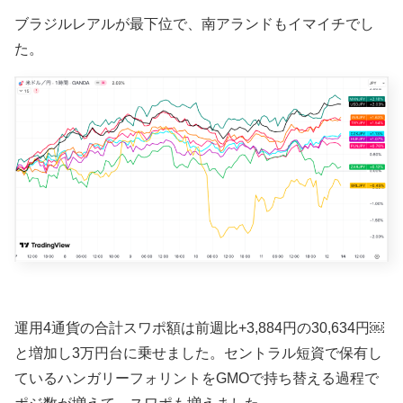
ブラジルレアルが最下位で、南アランドもイマイチでし
た。
運用4通貨の合計スワポ額は前週比+3,884円の30
,634円
￼
と増加し3万円台に乗せました。セントラル短資で保有し
ているハンガリーフォリントをGMOで持ち替える過程で