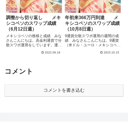
調整から切り返し メキ
年初来366万円到達 メ
シコペソのスワップ成績
キシコペソのスワップ成績
（6月12日週）
（10月8日週）
メキシコペソの推移と成績 みな
9通貨分散スワポ運用の週間の成
さんこんにちは。高金利通貨で分
績 みなさんこんにちは。9通貨
散スワポ運用をしています。運用
（米ドル・ユーロ・メキシコペ
中の8通貨ペア合計の今週のスワ
ソ・トルコリラ・ブラジルレア
2022.06.18
2023.10.15
ポ収益は104,001円で、先週の
ル・インドルピー・ポーランドズ
103,102円から増加しました。為
ロチ・チェココルナ・ハンガリー
替では先週末のECBの政策金利
フォリント）でスワップポイント
発表後に調整が入って...
運用をしています。ハイレバで高
コメント
収益...
コメントを書き込む