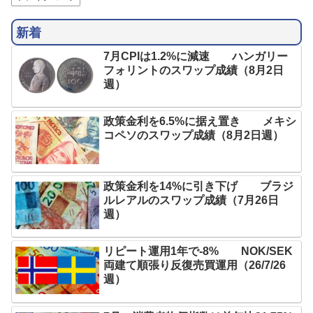
新着
7月CPIは1.2%に減速 ハンガリー
フォリントのスワップ成績（8月2日
週）
政策金利を6.5%に据え置き メキシ
コペソのスワップ成績（8月2日週）
政策金利を14%に引き下げ ブラジ
ルレアルのスワップ成績（7月26日
週）
リピート運用1年で-8% NOK/SEK
両建て順張り反復売買運用（26/7/26
週）