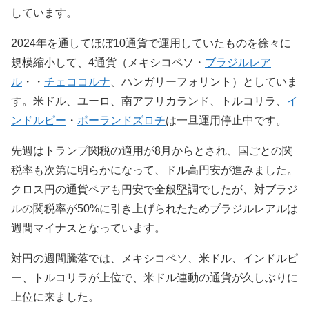
しています。
2024年を通してほぼ10通貨で運用していたものを徐々に
規模縮小して、4通貨（メキシコペソ・
ブラジルレア
ル
・・
チェココルナ
、ハンガリーフォリント）としていま
す。米ドル、ユーロ、南アフリカランド、トルコリラ、
イ
ンドルピー
・
ポーランドズロチ
は一旦運用停止中です。
先週はトランプ関税の適用が8月からとされ、国ごとの関
税率も次第に明らかになって、ドル高円安が進みました。
クロス円の通貨ペアも円安で全般堅調でしたが、対ブラジ
ルの関税率が50%に引き上げられたためブラジルレアルは
週間マイナスとなっています。
対円の週間騰落では、メキシコペソ、米ドル、インドルピ
ー、トルコリラが上位で、米ドル連動の通貨が久しぶりに
上位に来ました。