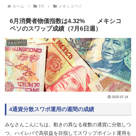
ホーム
FX
メキシコペソ
6月消費者物価指数は4.32% メキシコ
ペソのスワップ成績（7月6日週）
メキシコペソ
2025.07.14
4通貨分散スワポ運用の週間の成績
みなさんこんにちは。動きの異なる複数の通貨に分散しつ
つ、ハイレバで高収益を目指してスワップポイント運用を