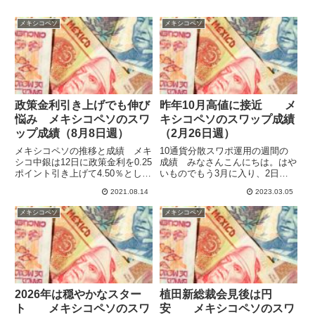
メキシコペソ
メキシコペソ
政策金利引き上げでも伸び
昨年10月高値に接近 メ
悩み メキシコペソのスワ
キシコペソのスワップ成績
ップ成績（8月8日週）
（2月26日週）
メキシコペソの推移と成績 メキ
10通貨分散スワポ運用の週間の
シコ中銀は12日に政策金利を0.25
成績 みなさんこんにちは。はや
ポイント引き上げて4.50％としま
いものでもう3月に入り、2日に
した。2回連続の引き上げで、発
は米新規失業保険申請件数が減少
2021.08.14
2023.03.05
表の前後ではメキシコペソ/円が
してドル/円は137円を超えて年初
上昇しましたが、長続きせず下降
来高値を更新しています。スワポ
メキシコペソ
メキシコペソ
に転じました。前回のサプライズ
運用ではあまり為替が動いて欲し
利上げほどのインパク...
くないのですが、円安で対円...
2026年は穏やかなスター
植田新総裁会見後は円
ト メキシコペソのスワ
安 メキシコペソのスワ