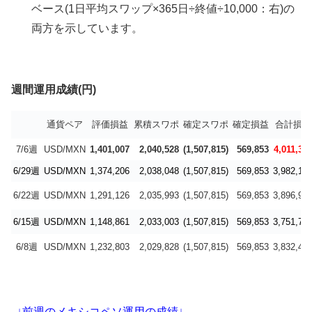
ベース(1日平均スワップ×365日÷終値÷10,000：右)の
両方を示しています。
週間運用成績(円)
通貨ペア
評価損益
累積スワポ
確定スワポ
確定損益
合計損益
7/6週
USD/MXN
1,401,007
2,040,528
(1,507,815)
569,853
4,011,38
6/29週
USD/MXN
1,374,206
2,038,048
(1,507,815)
569,853
3,982,10
6/22週
USD/MXN
1,291,126
2,035,993
(1,507,815)
569,853
3,896,97
6/15週
USD/MXN
1,148,861
2,033,003
(1,507,815)
569,853
3,751,71
6/8週
USD/MXN
1,232,803
2,029,828
(1,507,815)
569,853
3,832,48
↓前週のメキシコペソ運用の成績↓