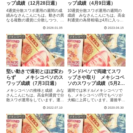
ップ成績（12月28日週）
ップ成績（4月9日週）
4通貨分散スワポ運用の週間の成
10通貨分散スワポ運用の週間の
績みなさんこんにちは。動きの異
成績 みなさんこんにちは。高金
なる複数の通貨に分散しつつ、ハ
利通貨の為替相場は4月に入って
イレバで高収益を目指してスワッ
上下に振れて、金融不安からの回
2026.01.05
2023.04.15
プポイント運用をしています。
復も一服した感じでしたが、10
2025年は10通貨で運用していた
日月曜日に日銀の植田新総裁が就
メキシコペソ
メキシコペソ
ものをトランプ警戒で徐々に規模
任会見で大規模金融緩和を継続す
縮小して、3通貨（メキシコペ...
る意向を示したため、今週は円
安...
堅い動きで週初とほぼ変わ
ランド/ペソで両建てスワ
らず メキシコペソのス
ップさや取り メキシコペ
ワップ成績（7月3日週）
ソのスワップ成績（5月24
日週）
メキシコペソの推移と成績 みな
週間では米ドル/メキシコペソで
さんこんにちは。高金利通貨で分
も、メキシコペソ/円でもペソが
散スワポ運用をしています。運用
大幅に上昇しています。週後半に
中の8通貨ペア合計の今週のスワ
かけて他の高金利通貨が伸び悩ん
2022.07.10
2020.05.30
ポ収益は107,643円で、先週の
だ中で、ペソはかなりがんばりま
109,647円から減少してしまいま
した。おかげでペソがらみの運用
メキシコペソ
メキシコペソ
した。ポーランドズロチのポジ追
全体では損益はプラスとなってい
加がプラス寄与でした...
ます。来週もどこまで伸ばせる
か...