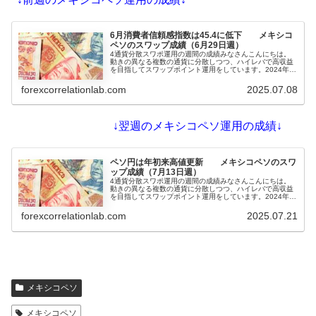
6月消費者信頼感指数は45.4に低下 メキシコ
ペソのスワップ成績（6月29日週）
4通貨分散スワポ運用の週間の成績みなさんこんにちは。
動きの異なる複数の通貨に分散しつつ、ハイレバで高収益
を目指してスワップポイント運用をしています。2024年を
通してほぼ10通貨で運用していたものを徐々に規模縮小し
て、4通貨（メキシコペソ・ブラジルレアル・・チェココ
forexcorrelationlab.com
2025.07.08
ルナ、ハンガリーフォリント）としています。米ドル、ユ
ー...
↓翌週のメキシコペソ運用の成績↓
ペソ円は年初来高値更新 メキシコペソのスワ
ップ成績（7月13日週）
4通貨分散スワポ運用の週間の成績みなさんこんにちは。
動きの異なる複数の通貨に分散しつつ、ハイレバで高収益
を目指してスワップポイント運用をしています。2024年を
通してほぼ10通貨で運用していたものを徐々に規模縮小し
て、4通貨（メキシコペソ・ブラジルレアル・・チェココ
forexcorrelationlab.com
2025.07.21
ルナ、ハンガリーフォリント）としています。米ドル、ユ
ー...
メキシコペソ
メキシコペソ