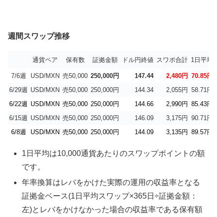
週間スワップ推移
通貨ペア
保有数
証拠金額
ドル円終値
スワポ合計
1日平均
7/6週
USD/MXN
売50,000
250,000円
147.44
2,480円
70.85円
6/29週
USD/MXN
売50,000
250,000円
144.34
2,055円
58.71円
6/22週
USD/MXN
売50,000
250,000円
144.66
2,990円
85.43円
6/15週
USD/MXN
売50,000
250,000円
146.09
3,175円
90.71円
6/8週
USD/MXN
売50,000
250,000円
144.09
3,135円
89.57円
1日平均は10,000通貨あたりのスワップポイントの額
です。
年率換算はレバをかけた実際の運用の収益率となる
証拠金ベース(1日平均スワップ×365日÷証拠金額：
左)とレバをかけなかった場合の収益率である保有額