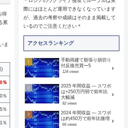
＊ロシアのウクライナ侵攻でルーブルは実
際にはほとんど運用できなくなっています
お得
が、過去の考察や成績はそのまま掲載して
る累
いるのでご注意ください＊
アクセスランキング
いま
手動両建て順張り損切り
付反復売買ー5
)
124 views
.0％
2025 年間収益 — スワポ
は+250万円弱で前年比
0％
大幅減
92 views
.5％
2024 年間収益 — スワポ
は約450万で前年比微増
.1％
66 views