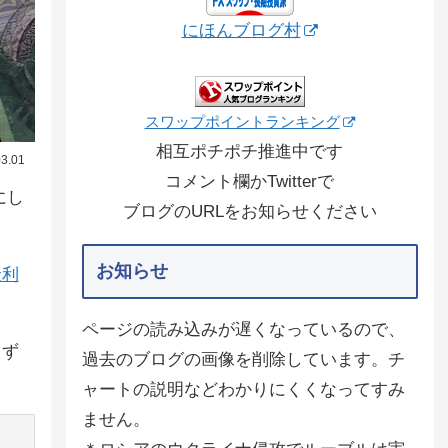
にほんブログ村
スワップポイントランキング
相互ポチポチ推進中です
3.01
コメント欄かTwitterで
にし
ブログのURLをお知らせください
お知らせ
金利
ページの読み込みが遅くなっているので、
えず
過去のブログの画像を削除しています。チ
ャートの説明などわかりにくくなってすみ
ません。