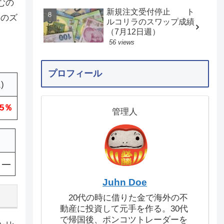
むの
新規注文受付停止 ト
年のズ
ルコリラのスワップ成績
（7月12日週）
56 views
プロフィール
)
.5％
管理人
—
Juhn Doe
20代の時に借りた金で海外の不
動産に投資して元手を作る。30代
で帰国後、ポンコツトレーダーを