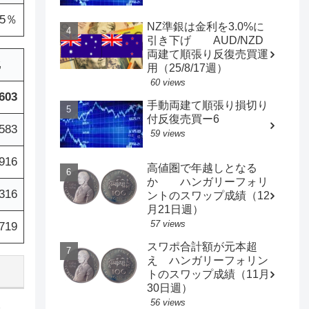
.5％
NZ準銀は金利を3.0%に
引き下げ AUD/NZD
両建て順張り反復売買運
比
用（25/8/17週）
60 views
,603
手動両建て順張り損切り
付反復売買ー6
,583
59 views
916
高値圏で年越しとなる
か ハンガリーフォリ
316
ントのスワップ成績（12
月21日週）
57 views
,719
スワポ合計額が元本超
え ハンガリーフォリン
トのスワップ成績（11月
30日週）
56 views