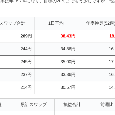
益率は年18.7％になり、目標の20％までもう少しですが、他
スワップ合計
1日平均
年率換算(52週
269円
38.43円
18
244円
34.86円
16
245円
35.00円
17
237円
33.86円
16
214円
30.57円
14
益
累計スワップ
損益合計
前週比