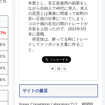
と比
本業とし、非正規雇用の副業をし
ながら自由人で40代に突入。本人
の意思とは裏腹に間違って給料の
安い正規の仕事についてしまう。
)
コロナ禍の在宅の間のトレードが
月収を上回ったので、2021年3月
.7%
末に退職。
得意技は、酔ってる時にトレー
ドしてクソポジを大量に作るこ
.9％
と。
.0％
.4％
.8％
サイトの趣旨
Forex Correlation Laboratoryでは、相関性