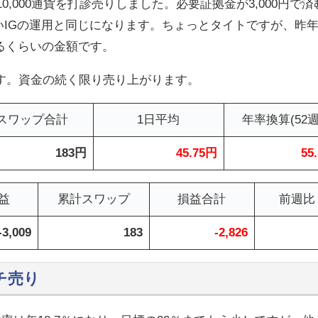
0,000通貨を打診売りしました。必要証拠金が3,000円で済
だいたいIGの運用と同じになります。ちょっとタイトですが、昨
るくらいの金額です。
す。資金の続く限り売り上がります。
スワップ合計
1日平均
年率換算(52週
183円
45.75円
55
益
累計スワップ
損益合計
前週比
-3,009
183
-2,826
チ売り