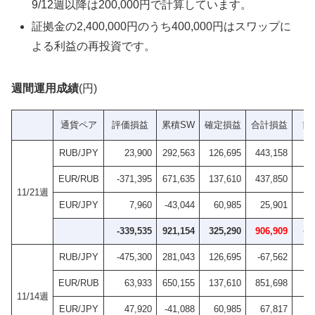
9/12週以降は200,000円で計算しています。
証拠金の2,400,000円のうち400,000円はスワップに
よる利益の再投資です。
週間運用成績
(円)
通貨ペア
評価損益
累積SW
確定損益
合計損益
前
RUB/JPY
23,900
292,563
126,695
443,158
EUR/RUB
-371,395
671,635
137,610
437,850
11/21週
EUR/JPY
7,960
-43,044
60,985
25,901
-339,535
921,154
325,290
906,909
+5
RUB/JPY
-475,300
281,043
126,695
-67,562
EUR/RUB
63,933
650,155
137,610
851,698
11/14週
EUR/JPY
47,920
-41,088
60,985
67,817