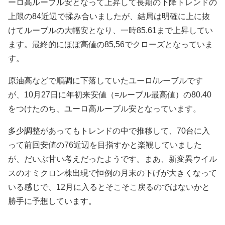
ーロ高ルーブル安となって上昇して長期の下降トレンドの
上限の84近辺で揉み合いましたが、結局は明確に上に抜
けてルーブルの大幅安となり、一時85.61まで上昇してい
ます。最終的にほぼ高値の85,56でクローズとなっていま
す。
原油高などで順調に下落していたユーロ/ルーブルです
が、
10月27日に年初来安値（=ルーブル最高値）の80.40
をつけたのち、ユーロ高ルーブル安となっています。
多少調整があってもトレンドの中で推移して、70台に入
って前回安値の76近辺を目指すかと楽観していました
が、だいぶ甘い考えだったようです。まあ、新変異ウイル
スのオミクロン株出現で恒例の月末の下げが大きくなって
いる感じで、12月に入るとそこそこ戻るのではないかと
勝手に予想しています。