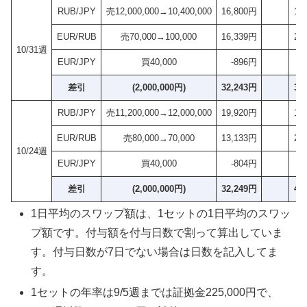
RUB/JPY
売12,000,000→10,400,000
16,800円
16
EUR/RUB
売70,000→100,000
16,339円
24
10/31週
EUR/JPY
買40,000
-896円
-3
差引
(2,000,000円)
32,243円
37
RUB/JPY
売11,200,000→12,000,000
19,920円
19
EUR/RUB
売80,000→70,000
13,133円
25
10/24週
EUR/JPY
買40,000
-804円
-2
差引
(2,000,000円)
32,249円
42
1日平均のスワップ額は、1セットの1日平均のスワッ
プ額です。付与額を付与日数で割って算出していま
す。付与日数が7日でない場合は日数を記入してま
す。
1セットの年率は9/5週までは証拠金225,000円で、