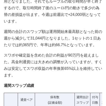
用となりました。それでもルーブルの取引時間が早く終了
するので、取引時間終了後のユーロ/円の動きで多少の為
替の差損益が出ます。今週は前週比で+24,000弱となって
います。
週間の合計のスワップ額は運用開始来最高額となった前の
週から減少して31,044円となりました。1セットの１日あ
たりでは約365円で、年率は約66.7%となっています。
スワポや確定益を含めた合計の利益が90万円を超えまし
た。高金利通貨には大きめの調整が入っていますが、すく
みは安定してスワポ収益の年率換算65%以上を維持してい
ます。
週間スワップ成績
保有数
週間合計
付与
1
通貨ペア
(証拠金額)
スワップ
日数
ス