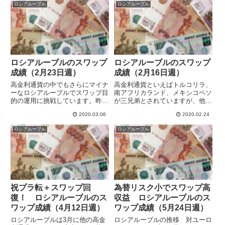
ロシアルーブル
ロシアルーブル
るように見えます。前の週末の
先週後半には反転上昇して戻して
89.87から週間で0.19ユ...
しまいました。急速な損失...
ロシアルーブルのスワップ
ロシアルーブルのスワップ
成績（2月23日週）
成績（2月16日週）
高金利通貨の中でもさらにマイナ
高金利通貨といえばトルコリラ、
ーなロシアルーブルでスワップ目
南アフリカランド、メキシコペソ
的の運用に挑戦しています。昨年
が三兄弟とされていますが、他の
１年間のルーブル/円の変動の幅
通貨も試したいと思いロシアルー
2020.03.06
2020.02.24
はメキシコペソ/円よりも小さか
ブルに挑戦しています。スワップ
ったので、メキシコペソよりも安
はそれなりに稼げますが、高金利
ロシアルーブル
ロシアルーブル
定した運用ができるという期待も
通貨の例に漏れず値動きが激しい
あったのですが、やはり大きく
感じがします。よく動くので一
動...
見...
祝プラ転＋スワップ回
為替リスク小でスワップ高
復！ ロシアルーブルのス
収益 ロシアルーブルのス
ワップ成績（4月12日週）
ワップ成績（5月24日週）
ロシアルーブルは3月に他の高金
ロシアルーブルの推移 対ユーロ