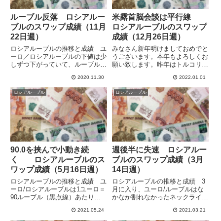
ルーブル反落 ロシアルー
米露首脳会談は平行線
ブルのスワップ成績（11月
ロシアルーブルのスワップ
22日週）
成績（12月26日週）
ロシアルーブルの推移と成績 ユ
みなさん新年明けましておめでと
ーロ／ロシアルーブルの下値は少
うございます。本年もよろしくお
しずつ下がっていて、ルーブル高
願い致します。昨年はトルコリラ
傾向に転換したようにも見えます
を除いて高金利通貨が好調で、政
2020.11.30
2022.01.01
が、あまりルーブルに強さは見ら
策金利を引き上げた国も多く、ス
れません。90.0を割っては押し戻
ワポ運用には追い風でした。おか
ロシアルーブル
ロシアルーブル
されるのを繰り返して、最終的に
げさまで、年間で3,627,679円の
0.54のユーロ高・ルーブ...
スワポを得ることができ...
90.0を挟んで小動き続
週後半に失速 ロシアルー
く ロシアルーブルのス
ブルのスワップ成績（3月
ワップ成績（5月16日週）
14日週）
ロシアルーブルの推移と成績 ユ
ロシアルーブルの推移と成績 3
ーロ/ロシアルーブルは1ユーロ＝
月に入り、ユーロ/ルーブルはな
90ルーブル（黒点線）あたりを
かなか割れなかったネックライン
挟んだ動きとなっていますが、チ
の88.1をクリアして、16日には
2021.05.24
2021.03.21
ャートでは少しずつ下げてユーロ
86.50まで大きく下落しユーロ
安ルーブル高がゆっくり進んでい
安・ルーブル高が進みましたが、