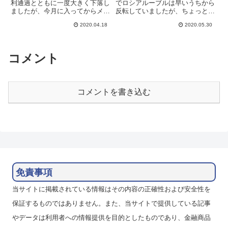
利通過とともに一度大きく下落し
でロシアルーブルは早いうちから
ましたが、今月に入ってからメキ
反転していましたが、ちょっと息
シコペソや南アフリカランドを引
切れしてきました。前の週に持ち
2020.04.18
2020.05.30
き離して戻しています。週間で見
合いを離れてこのまま大きくユー
ると、対ユーロでは一旦下落のの
ロ安ルーブル高に進むかと思いま
ち回復して、週初とほぼ同じ水準
したが、いまいち伸び悩んでいま
です。保有ポジションはAxio...
す。また、あまりスワップの大
コメント
き...
コメントを書き込む
免責事項
当サイトに掲載されている情報はその内容の正確性および安全性を
保証するものではありません。また、当サイトで提供している記事
やデータは利用者への情報提供を目的としたものであり、金融商品