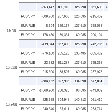
-363,447
890,110
325,290
851,698
+10
RUB/JPY
-609,700
267,603
126,695
-215,402
EUR/RUB
-8,694
629,167
137,610
758,083
11/7週
EUR/JPY
178,450
-39,331
60,985
200,104
-439,944
857,439
325,290
742,785
+16
RUB/JPY
-776,100
255,123
135,495
-385,482
EUR/RUB
-23,532
611,287
137,610
725,365
10/31週
EUR/JPY
215,500
-38,507
60,985
237,978
-584,132
827,903
334,090
577,861
+9
RUB/JPY
-1,068,900
238,323
86,695
-743,882
EUR/RUB
225,658
594,948
140,813
961,419
10/24週
EUR/JPY
240,340
-37,611
60,985
263,714