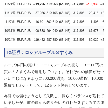
11/21週
EUR/RUB
-219,796
319,063
(65,145)
-317,803
-218,536
-247,
11/14週
EUR/RUB
37,056
310,165
(65,145)
-317,803
29,418
+28,
11/7週
EUR/RUB
16,601
302,610
(65,145)
-317,803
1,408
-66,
10/31週
EUR/RUB
90,538
294,940
(65,145)
-317,803
67,675
-21,
10/24週
EUR/RUB
119,452
287,380
(65,145)
-317,803
89,029
+20,
IG証券：ロシアルーブル３すくみ
ルーブル/円の売り・ユーロ/ルーブルの売り・ユーロ/円の
買いの３すくみで運用しています。それぞれの価値がだい
たい同じになるように800,000通貨、10,000通貨、10,000
通貨で1セットとして、12セット保有しています。
為替でも儲けようとして失敗し、長らくバランスが崩れて
いましたが、前の週から釣り合いの取れた３すくみでの運