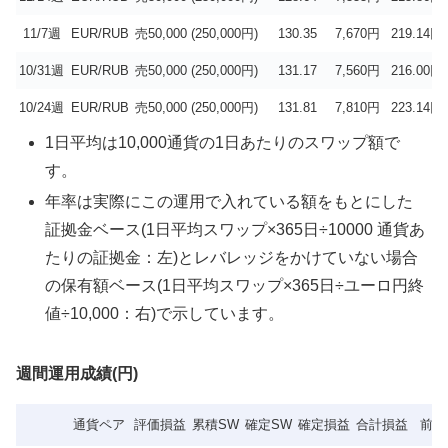
11/7週
EUR/RUB
売50,000 (250,000円)
130.35
7,670円
219.14円
10/31週
EUR/RUB
売50,000 (250,000円)
131.17
7,560円
216.00円
10/24週
EUR/RUB
売50,000 (250,000円)
131.81
7,810円
223.14円
1日平均は10,000通貨の1日あたりのスワップ額で
す。
年率は実際にこの運用で入れている額をもとにした
証拠金ベース(1日平均スワップ×365日÷10000 通貨あ
たりの証拠金：左)とレバレッジをかけていない場合
の保有額ベース(1日平均スワップ×365日÷ユーロ円終
値÷10,000：右)で示しています。
週間運用成績(円)
通貨ペア
評価損益
累積SW
確定SW
確定損益
合計損益
前週