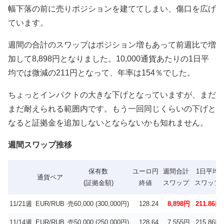
幅下落の前に売りポジションを建ててしまい、傷口を広げ
ています。
週間の合計のスワップはポジション増もあって前週比で増
加して8,898円となりました。10,000通貨あたりの1日平
均では微減の211円となって、年率は154％でした。
ちょっとインパクトの大きな下げとなっていますが、まだ
まだ耐えられる範囲内です。もう一回同じくらいの下げと
なると証拠金を追加しないとならないかも知れません。
週間スワップ推移
保有数
ユーロ円
週間合計
1日平均
通貨ペア
(証拠金額)
終値
スワップ
スワップ
11/21週
EUR/RUB
売60,000 (300,000円)
128.24
8,898円
211.86円
11/14週
EUR/RUB
売50,000 (250,000円)
128.64
7,555円
215.86円