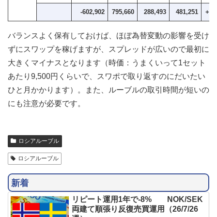
-602,902
795,660
288,493
481,251
+11
バランスよく保有しておけば、ほぼ為替変動の影響を受け
ずにスワップを稼げますが、スプレッドが広いので最初に
大きくマイナスとなります（時価：うまくいって1セット
あたり9,500円くらいで、スワポで取り返すのにだいたい
ひと月かかります）。また、ルーブルの取引時間が短いの
にも注意が必要です。
ロシアルーブル
ロシアルーブル
新着
リピート運用1年で-8% NOK/SEK
両建て順張り反復売買運用（26/7/26