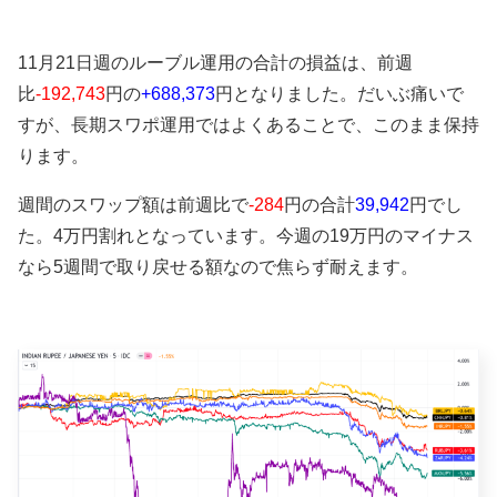
11月21日週のルーブル運用の合計の損益は、
前週
比
-192,743
円の
+688,373
円となりました。だいぶ痛いで
すが、長期スワポ運用ではよくあることで、このまま保持
ります。
週間のスワップ額は前週比で
-284
円の
合計
39,942
円でし
た。4万円割れとなっています。今週の
19万円のマイナス
なら5週間で取り戻せる額なので焦らず耐えます。