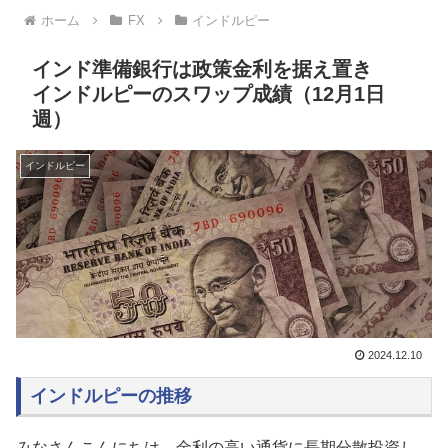
ホーム
FX
インドルピー
インド準備銀行は政策金利を据え置き
インドルピーのスワップ成績（12月1日
週）
インドルピー
2024.12.10
インドルピーの推移
みなさんこんにちは。金利の高い通貨に長期分散投資し