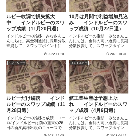
ルピー軟調で損失拡大
10月は月間で利益増加見込
中 インドルピーのスワ
み インドルピーのスワ
ップ成績（11月20日週）
ップ成績（10月22日週）
インドルピーの推移 みなさんこ
インドルピーの推移 みなさんこ
んにちは。高金利通貨に長期分散
んにちは。金利の高い通貨に長期
投資して、スワップポイントによ
分散投資して、スワップポイント
る収益獲得を目指しています。米
による収益獲得を目指していま
2022.11.28
2023.10.31
ドル・英ポンド・メキシコペソ・
す。米ドル・ユーロ・メキシコペ
南アフリカランド・トルコリラ・
ソ・トルコリラ・ブラジルレア
インドルピー
インドルピー
ブラジルレアル・インドルピー・
ル・インドルピー・ポーランドズ
ポーランドズロチ・チェココル
ロチ・チェココルナ・ハンガリー
ナ...
フォ...
ルピーだけ続落 インド
鉱工業生産は予想上ぶ
ルピーのスワップ成績（11
れ インドルピーのスワ
月28日週）
ップ成績（4月9日週）
インドルピーの推移と成績 ユー
インドルピーの推移 みなさんこ
ロ/インドルピーは前の週末の26
んにちは。金利の高い通貨に長期
日の新変異株出現のニュースでユ
分散投資して、スワップポイント
ーロ高ルピー安（上に行くほどル
による収益獲得を目指していま
2021.12.05
2023.04.17