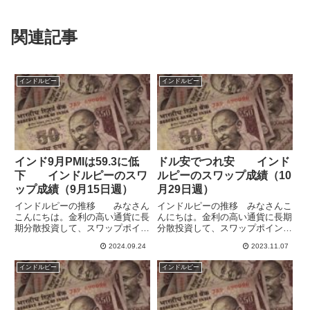
関連記事
インドルピー
インドルピー
インド9月PMIは59.3に低
ドル安でつれ安 インド
下 インドルピーのスワ
ルピーのスワップ成績（10
ップ成績（9月15日週）
月29日週）
インドルピーの推移 みなさん
インドルピーの推移 みなさんこ
こんにちは。金利の高い通貨に長
んにちは。金利の高い通貨に長期
期分散投資して、スワップポイン
分散投資して、スワップポイント
トによる収益獲得を目指していま
による収益獲得を目指していま
2024.09.24
2023.11.07
す。自身の記録としてブログで毎
す。米ドル・ユーロ・メキシコペ
週運用の報告をしています。イン
ソ・トルコリラ・ブラジルレア
インドルピー
インドルピー
ドルピーはドルに緩くペッグして
ル・インドルピー・ポーランドズ
いて、両通貨はとても似た動き
ロチ・チェココルナ・ハンガリー
を...
フォ...