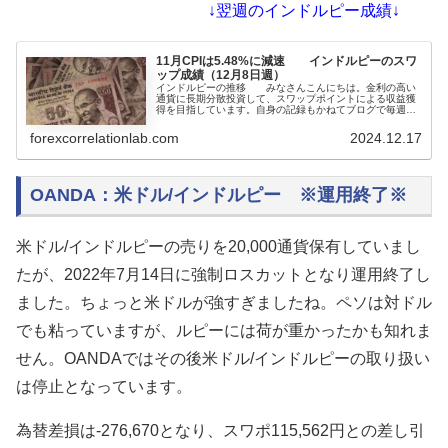
↓翌週のインドルピー成績↓
11月CPIは5.48%に減速 インドルピーのスワ
ップ成績（12月8日週）
インドルピーの推移 みなさんこんにちは。金利の高い
通貨に長期分散投資して、スワップポイントによる収益獲
得を目指しています。自身の記録もかねてブログで毎週運
用の報告をしています。インドルピーはドルと連動してい
て、両通貨はとても似た動きをします。ドルストレートの
forexcorrelationlab.com
2024.12.17
高金利通貨と逆に動くことも多いので、ヘッジ効果が高い
と考えて...
OANDA：米ドル/インドルピー ※運用終了※
米ドル/インドルピーの売りを20,000通貨保有していまし
たが、2022年7月14日に強制ロスカットとなり運用終了し
ました。ちょっと米ドルが強すぎましたね。ペソは対ドル
でも粘っていますが、ルピーには荷が重かったかも知れま
せん。OANDAではその後米ドル/インドルピーの取り扱い
は停止となっています。
為替差損は-276,670となり、スワポ115,562円との差し引