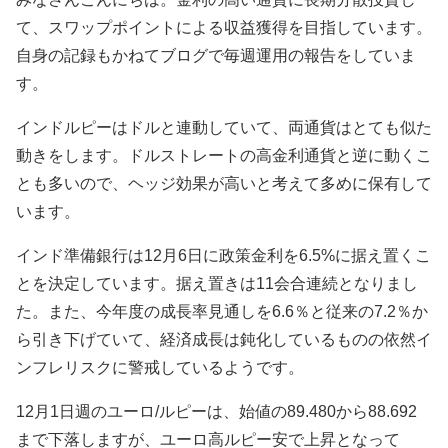
て、スワップポイントによる収益獲得を目指しています。
自身の記録もかねてブログで毎週運用の報告をしていま
す。
インドルピーはドルと連動していて、両通貨はとても似た
動きをします。ドルストレートの高金利通貨と逆に動くこ
とも多いので、ヘッジ効果が高いと考えて多めに保有して
います。
インド準備銀行は12月6日に政策金利を6.5%に据え置くこ
とを決定しています。据え置きは11会合連続となりまし
た。また、今年度の成長率見通しを6.6％と従来の7.2％か
ら引き下げていて、経済成長は鈍化しているものの依然イ
ンフレリスクに警戒しているようです。
12月1
日週のユーロ/ルピーは、始値の89
.480から88.692
まで下落しますが
、ユーロ高ルピー安で上昇となって