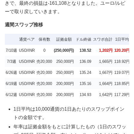
きで、最終の損益は-161,108となりました。ユーロ/ルピ
ーで取り戻していきます。
週間スワップ推移
通貨ペア
保有数
証拠金額
ドル終値
スワポ合計
1日平均
7/10週
USD/INR
0
(250,000円)
138.52
1,202円
120.20円
3
7/3週
USD/INR
売20,000
250,000円
136.09
1,665円
118.92円
3
6/26週
USD/INR
売20,000
250,000円
135.24
1,667円
119.07円
3
6/19週
USD/INR
売20,000
200,000円
135.16
1,664円
118.85円
4
6/12週
USD/INR
売20,000
200,000円
134.93
1,642円
117.29円
4
1日平均は10,000通貨の1日あたりのスワップポイン
トの金額です。
年率は証拠金額をもとに計算したもの（1日のスワッ