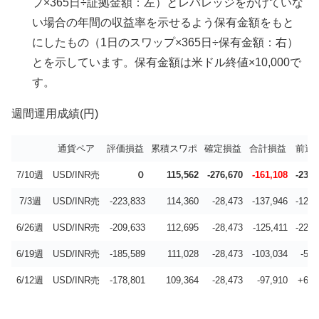
プ×365日÷証拠金額：左）とレバレッジをかけていな
い場合の年間の収益率を示せるよう保有金額をもと
にしたもの（1日のスワップ×365日÷保有金額：右）
とを示しています。保有金額は米ドル終値×10,000で
す。
週間運用成績(円)
通貨ペア
評価損益
累積スワポ
確定損益
合計損益
前週
7/10週
USD/INR売
０
115,562
-276,670
-161,108
-23,1
7/3週
USD/INR売
-223,833
114,360
-28,473
-137,946
-12,5
6/26週
USD/INR売
-209,633
112,695
-28,473
-125,411
-22,3
6/19週
USD/INR売
-185,589
111,028
-28,473
-103,034
-5,1
6/12週
USD/INR売
-178,801
109,364
-28,473
-97,910
+6,4