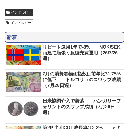
インドルピー
インドルピー
新着
リピート運用1年で-8% NOK/SEK
両建て順張り反復売買運用（26/7/26
週）
7月の消費者物価指数は前年比31.75%
に低下 トルコリラのスワップ成績
（7月26日週）
日米協調介入で急落 ハンガリーフ
ォリントのスワップ成績（7月26日
週）
第2四半期GDP成長率は2.2% メキ