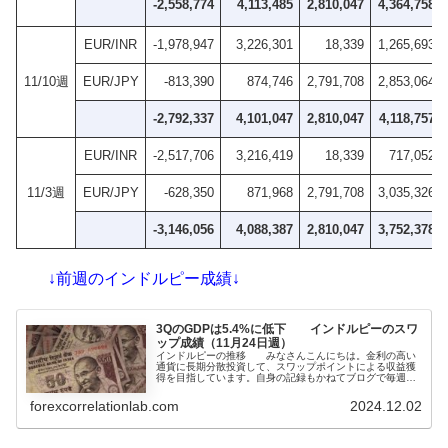
-2,558,774
4,113,485
2,810,047
4,364,758
EUR/INR
-1,978,947
3,226,301
18,339
1,265,693
11/10週
EUR/JPY
-813,390
874,746
2,791,708
2,853,064
-2,792,337
4,101,047
2,810,047
4,118,757
EUR/INR
-2,517,706
3,216,419
18,339
717,052
11/3週
EUR/JPY
-628,350
871,968
2,791,708
3,035,326
-3,146,056
4,088,387
2,810,047
3,752,378
↓前週のインドルピー成績↓
3QのGDPは5.4%に低下 インドルピーのスワ
ップ成績（11月24日週）
インドルピーの推移 みなさんこんにちは。金利の高い
通貨に長期分散投資して、スワップポイントによる収益獲
得を目指しています。自身の記録もかねてブログで毎週運
用の報告をしています。インドルピーはドルと連動してい
て、両通貨はとても似た動きをします。ドルストレートの
forexcorrelationlab.com
2024.12.02
高金利通貨と逆に動くことも多いので、ヘッジ効果が高い
と考えて...