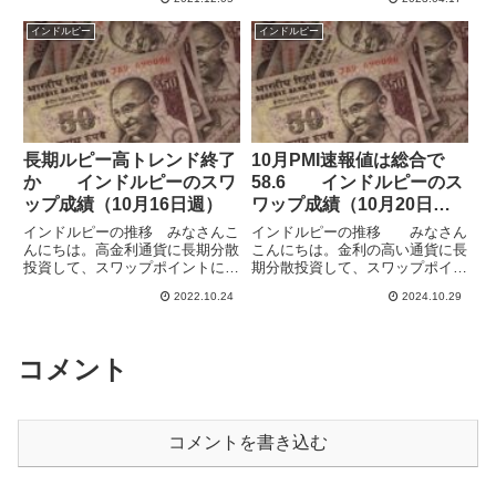
ピー安）となって、年初来安値
す。米ドル・英ポンド・メキシコ
（＝ルピーの最高値）から大幅上
ペソ・南アフリカランド・トルコ
インドルピー
インドルピー
昇となっていましたが、11月28
リラ・ブラジルレアル・インドル
日週もほとんど反落の動きは見...
ピー・ポーランドズロチ・チェコ
コ...
長期ルピー高トレンド終了
10月PMI速報値は総合で
か インドルピーのスワ
58.6 インドルピーのス
ップ成績（10月16日週）
ワップ成績（10月20日
週）
インドルピーの推移 みなさんこ
インドルピーの推移 みなさん
んにちは。高金利通貨に長期分散
こんにちは。金利の高い通貨に長
投資して、スワップポイントによ
期分散投資して、スワップポイン
る収益獲得を目指しています。米
トによる収益獲得を目指していま
2022.10.24
2024.10.29
ドル・英ポンド・メキシコペソ・
す。自身の記録もかねてブログで
南アフリカランド・トルコリラ・
毎週運用の報告をしています。イ
ブラジルレアル・インドルピー・
ンドルピーはドルに緩くペッグし
ポーランドズロチ・チェココル
ていて、両通貨はとても似た動
コメント
ナ...
き...
コメントを書き込む