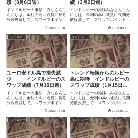
績（8月6日週）
績（3月2日週）
インドルピーの推移 みなさんこ
インドルピーの推移みなさんこん
んにちは。金利の高い通貨に長期
にちは。金利の高い通貨に長期分
分散投資して、スワップポイント
散投資して、スワップポイントに
による収益獲得を目指していま
よる収益獲得を目指しています。
2023.08.16
2025.03.13
す。米ドル・ユーロ・メキシコペ
毎週自身の記録もかねてブログで
ソ・トルコリラ・ブラジルレア
毎週運用の報告をしています。イ
インドルピー
インドルピー
ル・インドルピー・ポーランドズ
ンドルピーはドルと連動してい
ロチ・チェココルナ・ハンガリー
て、両通貨はとても似た動きをし
フォ...
ま...
ユーロ安ドル高で損失減
トレンド転換からのルピー
少 インドルピーのス
高に期待 インドルピーの
ワップ成績（7月16日週）
スワップ成績（1月15日
週）
インドルピーの推移 みなさんこ
インドルピーの推移 みなさんこ
んにちは。金利の高い通貨に長期
んにちは。金利の高い通貨に長期
分散投資して、スワップポイント
分散投資して、スワップポイント
による収益獲得を目指していま
による収益獲得を目指していま
2023.07.28
2023.01.22
す。米ドル・メキシコペソ・トル
す。10通貨で運用していました
コリラ・ブラジルレアル・インド
が、英ポンドをすべて決済して、
インドルピー
インドルピー
ルピー・ポーランドズロチ・チェ
米ドル・メキシコペソ・南アフリ
ココルナ・ハンガリーフォリント
カランド・トルコリラ・ブラジル
の...
レ...