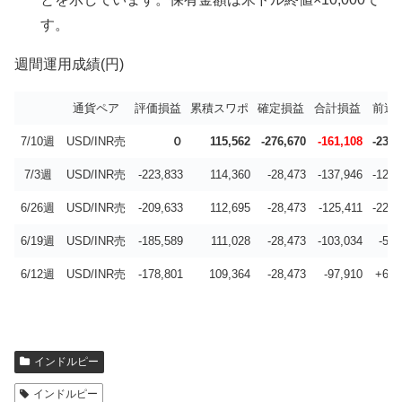
す。
週間運用成績(円)
通貨ペア
評価損益
累積スワポ
確定損益
合計損益
前週
7/10週
USD/INR売
０
115,562
-276,670
-161,108
-23,1
7/3週
USD/INR売
-223,833
114,360
-28,473
-137,946
-12,5
6/26週
USD/INR売
-209,633
112,695
-28,473
-125,411
-22,3
6/19週
USD/INR売
-185,589
111,028
-28,473
-103,034
-5,1
6/12週
USD/INR売
-178,801
109,364
-28,473
-97,910
+6,4
インドルピー
インドルピー