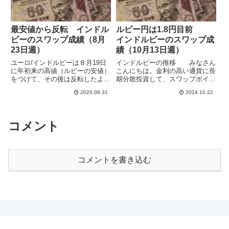
最安値から反転 インドル
ルピー円は1.8円目前
ピーのスワップ成績（8月
インドルピーのスワップ成
23日週）
績（10月13日週）
ユーロ/インドルピーは８月19日
インドルピーの推移 みなさん
に年初来の高値（ルピーの安値）
こんにちは。金利の高い通貨に長
をつけて、その後は反転したよう
期分散投資して、スワップポイン
に見えます。先週は週間で1.33ル
トによる収益獲得を目指していま
2020.08.31
2024.10.22
ピー(1.51%)の大幅なユーロ安・
す。自身の記録もかねてブログで
ルピー高となり、86.96で終了し
毎週運用の報告をしています。イ
ました。ネックラインとなってい
ンドルピーはドルに緩くペッグし
た8月12日の...
ていて、両通貨はとても似た動
コメント
き...
コメントを書き込む