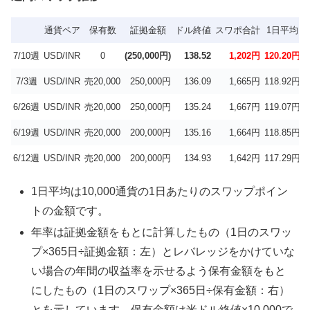
通貨ペア
保有数
証拠金額
ドル終値
スワポ合計
1日平均
7/10週
USD/INR
0
(250,000円)
138.52
1,202円
120.20円
3
7/3週
USD/INR
売20,000
250,000円
136.09
1,665円
118.92円
3
6/26週
USD/INR
売20,000
250,000円
135.24
1,667円
119.07円
3
6/19週
USD/INR
売20,000
200,000円
135.16
1,664円
118.85円
4
6/12週
USD/INR
売20,000
200,000円
134.93
1,642円
117.29円
4
1日平均は10,000通貨の1日あたりのスワップポイン
トの金額です。
年率は証拠金額をもとに計算したもの（1日のスワッ
プ×365日÷証拠金額：左）とレバレッジをかけていな
い場合の年間の収益率を示せるよう保有金額をもと
にしたもの（1日のスワップ×365日÷保有金額：右）
とを示しています。保有金額は米ドル終値×10,000で