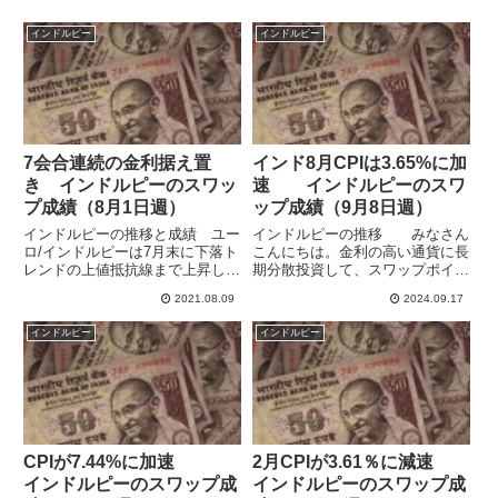
インドルピー
インドルピー
7会合連続の金利据え置
インド8月CPIは3.65%に加
き インドルピーのスワッ
速 インドルピーのスワ
プ成績（8月1日週）
ップ成績（9月8日週）
インドルピーの推移と成績 ユー
インドルピーの推移 みなさん
ロ/インドルピーは7月末に下落ト
こんにちは。金利の高い通貨に長
レンドの上値抵抗線まで上昇して
期分散投資して、スワップポイン
いましたが、頭を抑えられて反転
トによる収益獲得を目指していま
2021.08.09
2024.09.17
して今度は下値支持線に達してい
す。自身の記録としてブログで毎
ます。週末クローズは87.19で、
週運用の報告をしています。イン
インドルピー
インドルピー
ちょっとだけ支持線を割ったよう
ドルピーはドルに緩くペッグして
にも見えるので、前回3月...
いて、両通貨はとても似た動き
を...
CPIが7.44%に加速
2月CPIが3.61％に減速
インドルピーのスワップ成
インドルピーのスワップ成