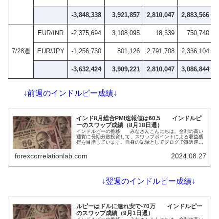
-3,848,338
3,921,857
2,810,047
2,883,566
EUR/INR
-2,375,694
3,108,095
18,339
750,740
7/28週
EUR/JPY
-1,256,730
801,126
2,791,708
2,336,104
-3,632,424
3,909,221
2,810,047
3,086,844
-
↓前週のインドルピー成績↓
インド8月総合PMI速報値は60.5 インドルピ
ーのスワップ成績（8月18日週）
インドルピーの推移 みなさんこんにちは。金利の高い
通貨に長期分散投資して、スワップポイントによる収益獲
得を目指しています。自身の記録としてブログで毎週運用
の報告をしています。インドルピーはドルに緩くペッグし
ていて、両通貨はとても似た動きをします。ドルストレー
forexcorrelationlab.com
2024.08.27
トの高金利通貨と逆に動くことも多いので、ヘッジ効果が
高いと考...
↓翌週のインドルピー成績↓
ルピーはドルに連れ安で-70万 インドルピー
のスワップ成績（9月1日週）