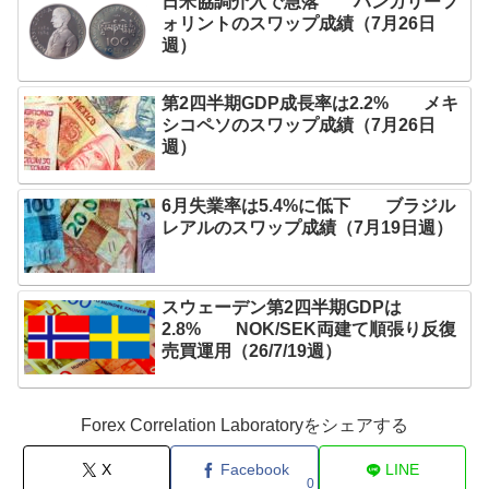
日米協調介入で急落 ハンガリーフ
ォリントのスワップ成績（7月26日
週）
第2四半期GDP成長率は2.2% メキ
シコペソのスワップ成績（7月26日
週）
6月失業率は5.4%に低下 ブラジル
レアルのスワップ成績（7月19日週）
スウェーデン第2四半期GDPは
2.8% NOK/SEK両建て順張り反復
売買運用（26/7/19週）
Forex Correlation Laboratoryをシェアする
X
Facebook
LINE
0