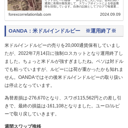
インドルピーの推移 みなさんこんにちは。金利の高い
通貨に長期分散投資して、スワップポイントによる収益獲
得を目指しています。自身の記録としてブログで毎週運用
の報告をしています。インドルピーはドルに緩くペッグし
ていて、両通貨はとても似た動きをします。ドルストレー
forexcorrelationlab.com
2024.09.09
トの高金利通貨と逆に動くことも多いので、ヘッジ効果が
高いと考...
OANDA：米ドル/インドルピー ※運用終了※
米ドル/インドルピーの売りを20,000通貨保有していまし
たが、2022年7月14日に強制ロスカットとなり運用終了し
ました。ちょっと米ドルが強すぎましたね。ペソは対ドル
でも粘っていますが、ルピーには荷が重かったかも知れま
せん。OANDAではその後米ドル/インドルピーの取り扱い
は停止となっています。
為替差損は-276,670となり、スワポ115,562円との差し引
きで、最終の損益は-161,108となりました。ユーロ/ルピ
ーで取り戻していきます。
週間スワップ推移