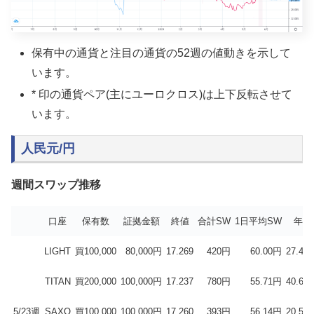
保有中の通貨と注目の通貨の52週の値動きを示して
います。
* 印の通貨ペア(主にユーロクロス)は上下反転させて
います。
人民元/円
週間スワップ推移
口座
保有数
証拠金額
終値
合計SW
1日平均SW
年率
LIGHT
買100,000
80,000円
17.269
420円
60.00円
27.4％
TITAN
買200,000
100,000円
17.237
780円
55.71円
40.6％
5/23週
SAXO
買100,000
100,000円
17.260
393円
56.14円
20.5％