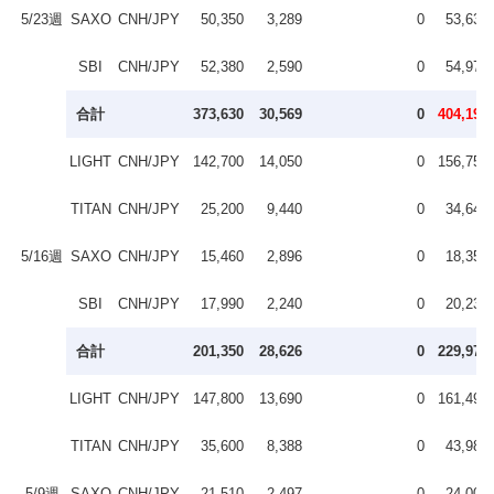
5/23週
SAXO
CNH/JPY
50,350
3,289
0
53,639
SBI
CNH/JPY
52,380
2,590
0
54,970
合計
373,630
30,569
0
404,199
LIGHT
CNH/JPY
142,700
14,050
0
156,750
TITAN
CNH/JPY
25,200
9,440
0
34,640
5/16週
SAXO
CNH/JPY
15,460
2,896
0
18,356
SBI
CNH/JPY
17,990
2,240
0
20,230
合計
201,350
28,626
0
229,976
LIGHT
CNH/JPY
147,800
13,690
0
161,490
TITAN
CNH/JPY
35,600
8,388
0
43,988
5/9週
SAXO
CNH/JPY
21,510
2,497
0
24,007