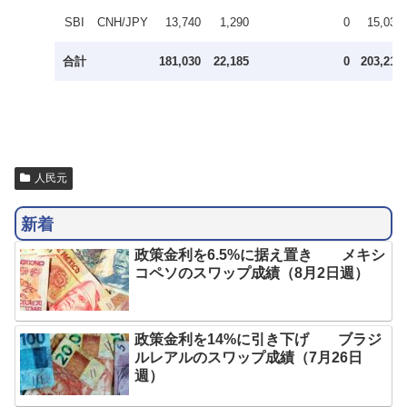
SBI
CNH/JPY
13,740
1,290
0
15,030
合計
181,030
22,185
0
203,215
人民元
新着
政策金利を6.5%に据え置き メキシ
コペソのスワップ成績（8月2日週）
政策金利を14%に引き下げ ブラジ
ルレアルのスワップ成績（7月26日
週）