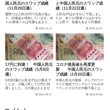
国人民元のスワップ成績
と中国人民元のスワップ成
（11月29日週）
績（11月22日週）
週間では人民元/円で元高が進ん
人民元/円はわずかに下落しまし
で、評価益が増加しています。米
たが、米ドル/香港ドルはわずか
ドル/香港ドルは先週もあまり変
に上昇で、先週もあまり評価損益
化はありませんでした。運用開始
の合計に変化はありませんでし
2020.12.11
2020.12.02
以来の損益の合計は+69,902円と
た。運用開始以来の損益の合計は
なりました。前週比で+18,168円
前週比-1,686円の+51,734円とな
人民元
人民元
です。スワップ付与額は784円
りました。スワップ付与額は714
で、年換算の収益率...
円で、年換算の収益...
17円に到達！ 中国人民元
コロナ後高値を再度更
のスワップ成績（5月9日
新 中国人民元のスワッ
週）
プ成績（2月20日週）
5月9日週の人民元/円は小動きで
中国人民元の推移 ロシアのウク
したが、小幅上昇して17円に到
ライナ侵攻でロシアルーブルやポ
達しました。その後はさえません
ーランドズロチが大幅下落となっ
が高値膠着です。4月前半に調整
て、かなりの難局となっています
2021.05.17
2022.03.04
がありましたが、その後は順調に
が、中国人民元やブラジルレアル
上昇して利益も伸ばせています。
はコロナ後の高値をつける展開と
LIGHT FX、 SAXOBANK、SBI
なっていて、リスク分散の重要性
FXTRAD...
を痛感しています。ちょっとル