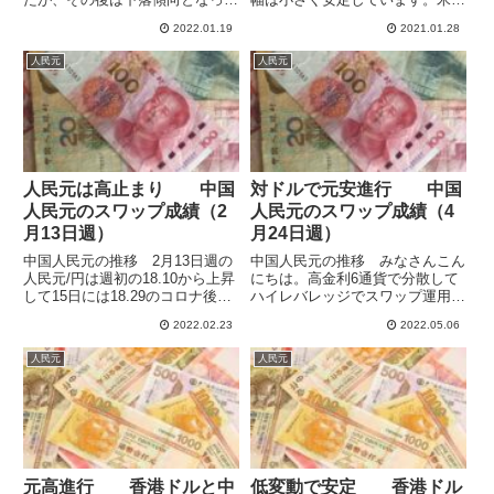
います。1月9日週の人民元/円は
ル/香港ドル（USD/HKD）は先週
2022.01.19
2021.01.28
月曜の始値の18.10から18.16まで
もほぼ変化なしでした。運用開始
上昇したものの、週をとおして円
以来の損益の合計は年末と比較し
人民元
人民元
高が進み上値を切り下げ、金曜日
て-3,272円の+83,435円となりま
には17.8...
した。...
人民元は高止まり 中国
対ドルで元安進行 中国
人民元のスワップ成績（2
人民元のスワップ成績（4
月13日週）
月24日週）
中国人民元の推移 2月13日週の
中国人民元の推移 みなさんこん
人民元/円は週初の18.10から上昇
にちは。高金利6通貨で分散して
して15日には18.29のコロナ後の
ハイレバレッジでスワップ運用し
最高値をつけましたが、その後は
ています。中国人民元は通貨バス
2022.02.23
2022.05.06
横ばいとなって高止まりし18.18
ケットに対して限定された範囲で
でクローズを迎えています。これ
変動する管理通貨で、バスケット
人民元
人民元
までのところウクライナ情勢も人
の中心と考えられる米ドルと近い
民元にはあま...
動きをするので、運用通貨の分
散...
元高進行 香港ドルと中
低変動で安定 香港ドル