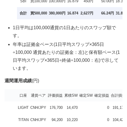
SBI
買100,000
100,000円
16.879
450円
50.00円
18.3％
合計
買500,000
380,000円
16.874
2,627円
66.24円
31.8％
1日平均は100,000通貨の1日あたりのスワップ額で
す。
年率は証拠金ベース(1日平均スワップ×365日
÷100,000 通貨あたりの証拠金：左)と保有額ベース(1
日平均スワップ×365日÷終値÷100,000：右)で示して
います。
週間運用成績
(円)
口座
通貨ペア
評価損益
累積SW
確定SW
確定損益
合計損益
LIGHT
CNH/JPY
176,700
14,470
0
191,170
TITAN
CNH/JPY
94,200
10,220
0
104,420