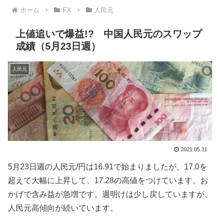
ホーム
FX
人民元
上値追いで爆益!? 中国人民元のスワップ
成績（5月23日週）
人民元
2021.05.31
5月23日週の人民元/円は
16.91
で始まりましたが、17.0を
超えて大幅に上昇して、17.28の高値をつけています。お
かげで含み益が急増です。週明けは少し戻していますが、
人民元高傾向が続いています。