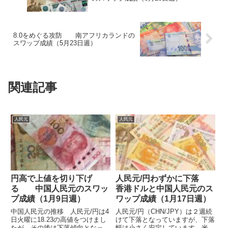
8.0をめぐる攻防 南アフリカランドの
スワップ成績（5月23日週）
関連記事
人民元
人民元
円高で上値を切り下げ
人民元/円わずかに下落
る 中国人民元のスワッ
香港ドルと中国人民元のス
プ成績（1月9日週）
ワップ成績（1月17日週）
中国人民元の推移 人民元/円は4
人民元/円（CHN/JPY）は２週続
日火曜に18.23の高値をつけまし
けて下落となっていますが、下落
たが、その後は下落傾向となって
幅は小さく安定しています。米ド