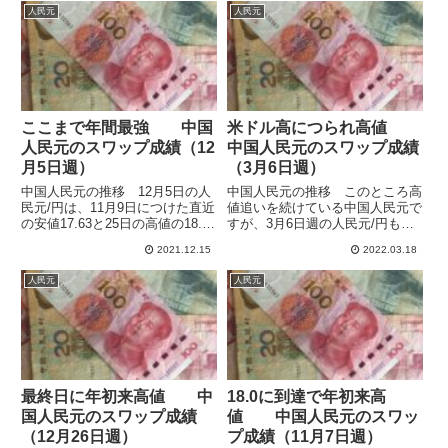
した。南アフリカランドやメキシ
28日から4月1日まで、西部は4月
人民元
人民元
コペソが下落を続けたのとはまっ
1日から5日まで96時間ずつ封鎖
たく異なる動きとなってい...
されます。これを受けて中...
ここまで年間最強 中国
米ドル高につられ高値
人民元のスワップ成績（12
中国人民元のスワップ成績
月5日週）
（3月6日週）
中国人民元の推移 12月5日の人
中国人民元の推移 このところ高
民元/円は、11月9日につけた直近
値追いを続けている中国人民元で
の安値17.63と25日の高値の18.06
すが、3月6日週の人民元/円も週
の間の狭い動きとなっています。
初の18.17から下値を切り上げて
2021.12.15
2022.03.18
週初は17.69で始まったのち上昇
18.47まで上昇して、再度コロナ
して17.97の週の高値をつけたの
後の最高値を更新しました。13
人民元
人民元
ち17.78で終了しています。も
日週に入っても上昇傾向は続き、
う...
昨年11月からの上昇...
最終日に年初来高値 中
18.0に到達で年初来高
国人民元のスワップ成績
値 中国人民元のスワッ
（12月26日週）
プ成績（11月7日週）