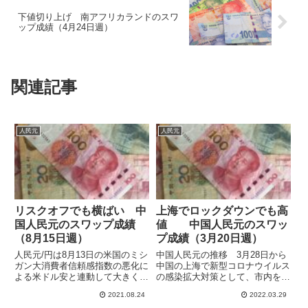
下値切り上げ 南アフリカランドのスワ
ップ成績（4月24日週）
関連記事
人民元
人民元
リスクオフでも横ばい 中
上海でロックダウンでも高
国人民元のスワップ成績
値 中国人民元のスワッ
（8月15日週）
プ成績（3月20日週）
人民元/円は8月13日の米国のミシ
中国人民元の推移 3月28日から
ガン大消費者信頼感指数の悪化に
中国の上海で新型コロナウイルス
よる米ドル安と連動して大きく下
の感染拡大対策として、市内を二
落しましたが、8月15日週には持
つの区域に分けて順番にロックダ
2021.08.24
2022.03.29
ち直して、横ばいの動きとなりま
ウンが行われています。東部は