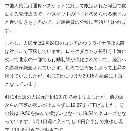
中国人民元は通貨バスケットに対して限定された範囲で変
動する管理通貨で、バスケットの中心と考えられる米ドル
と近い動きをするので、運用通貨の分散に有効と思われま
す。
しかし、人民元は2月24日のロシアのウクライナ侵攻以降
は対ドルで下落しています。ロックダウンが長引く上海に
続いて北京の一部でも行動制限が強化されていて、経済へ
の影響が懸念されています。対円では円安もあって上昇を
続けていましたが、4月20日につけた20.16を高値に下落
となっています。
4月24日週の
人民元/円は
19.70
で始まりましたが、前の週
からの下落の勢いが止まらずに
19.27まで下げました。そ
の後は19.50を挟んで横ばいとなって19.54でクローズとな
っています。
5月1日週に入っても19円台半ばで推移し現
在は19.45付近で小動きです。