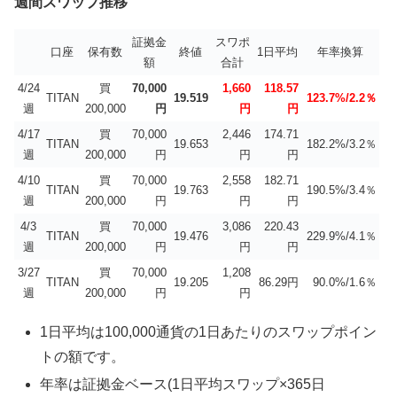
週間スワップ推移
証拠金
スワポ
口座
保有数
終値
1日平均
年率換算
額
合計
4/24
買
70,000
1,660
118.57
TITAN
19.519
123.7%/2.2％
週
200,000
円
円
円
4/17
買
70,000
2,446
174.71
TITAN
19.653
182.2%/3.2％
週
200,000
円
円
円
4/10
買
70,000
2,558
182.71
TITAN
19.763
190.5%/3.4％
週
200,000
円
円
円
4/3
買
70,000
3,086
220.43
TITAN
19.476
229.9%/4.1％
週
200,000
円
円
円
3/27
買
70,000
1,208
TITAN
19.205
86.29円
90.0%/1.6％
週
200,000
円
円
1日平均は100,000通貨の1日あたりのスワップポイン
トの額です。
年率は証拠金ベース(1日平均スワップ×365日