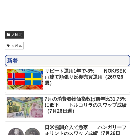
人民元
人民元
新着
リピート運用1年で-8% NOK/SEK
両建て順張り反復売買運用（26/7/26
週）
7月の消費者物価指数は前年比31.75%
に低下 トルコリラのスワップ成績
（7月26日週）
日米協調介入で急落 ハンガリーフ
ォリントのスワップ成績（7月26日