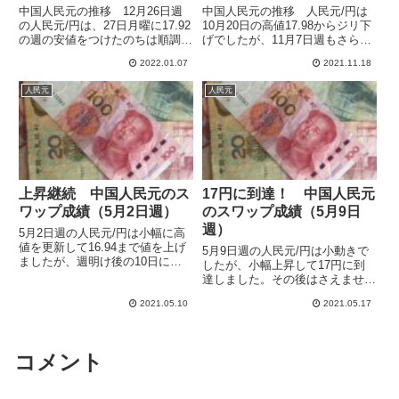
中国人民元の推移 12月26日週
中国人民元の推移 人民元/円は
の人民元/円は、27日月曜に17.92
10月20日の高値17.98からジリ下
の週の安値をつけたのちは順調に
げでしたが、11月7日週もさらに
値を伸ばしました。11月25日の
下げて9日には17.62の安値をつけ
2022.01.07
2021.11.18
高値の18.06も突破して、年末の
ました。その後は反騰となって
31日には18.15の年初来高値をつ
17.90まで上昇しましたが、17.85
人民元
人民元
けました。年明け後も堅調で一時
でクローズとなっています。11
18.2...
月14...
上昇継続 中国人民元のス
17円に到達！ 中国人民元
ワップ成績（5月2日週）
のスワップ成績（5月9日
週）
5月2日週の人民元/円は小幅に高
値を更新して16.94まで値を上げ
5月9日週の人民元/円は小動きで
ましたが、週明け後の10日には
したが、小幅上昇して17円に到
さらに上昇して16.98に達してい
達しました。その後はさえません
ます。17円越えも間近です。ス
が高値膠着です。4月前半に調整
ワップ額を比較できるようLIGHT
2021.05.10
2021.05.17
がありましたが、その後は順調に
FX、 SAXOBANK、SBI
上昇して利益も伸ばせています。
FXTRA...
LIGHT FX、 SAXOBANK、SBI
FXTRAD...
コメント