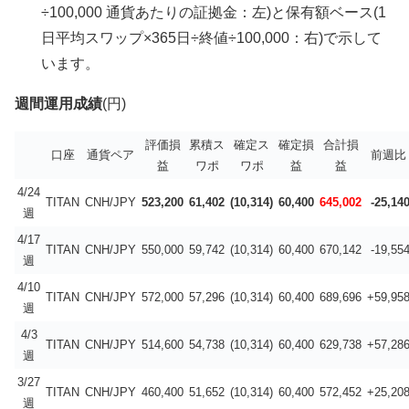
÷100,000 通貨あたりの証拠金：左)と保有額ベース(1
日平均スワップ×365日÷終値÷100,000：右)で示して
います。
週間運用成績
(円)
評価損
累積ス
確定ス
確定損
合計損
口座
通貨ペア
前週比
益
ワポ
ワポ
益
益
4/24
TITAN
CNH/JPY
523,200
61,402
(10,314)
60,400
645,002
-25,14
週
4/17
TITAN
CNH/JPY
550,000
59,742
(10,314)
60,400
670,142
-19,55
週
4/10
TITAN
CNH/JPY
572,000
57,296
(10,314)
60,400
689,696
+59,95
週
4/3
TITAN
CNH/JPY
514,600
54,738
(10,314)
60,400
629,738
+57,28
週
3/27
TITAN
CNH/JPY
460,400
51,652
(10,314)
60,400
572,452
+25,20
週