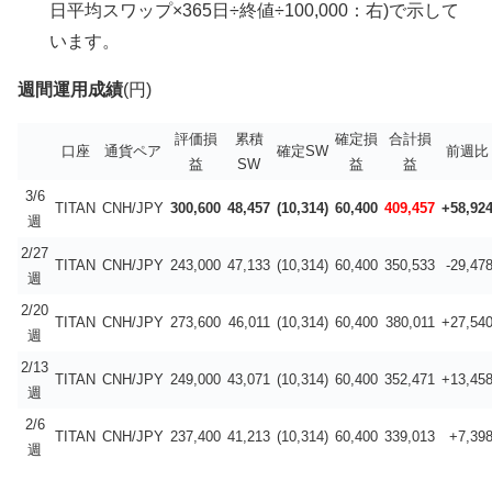
日平均スワップ×365日÷終値÷100,000：右)で示して
います。
週間運用成績
(円)
評価損
累積
確定損
合計損
口座
通貨ペア
確定SW
前週比
益
SW
益
益
3/6
TITAN
CNH/JPY
300,600
48,457
(10,314)
60,400
409,457
+58,92
週
2/27
TITAN
CNH/JPY
243,000
47,133
(10,314)
60,400
350,533
-29,47
週
2/20
TITAN
CNH/JPY
273,600
46,011
(10,314)
60,400
380,011
+27,54
週
2/13
TITAN
CNH/JPY
249,000
43,071
(10,314)
60,400
352,471
+13,45
週
2/6
TITAN
CNH/JPY
237,400
41,213
(10,314)
60,400
339,013
+7,39
週