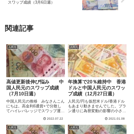
スワップ成績（3月6日週）
関連記事
人民元
人民元
高値更新後伸び悩み 中
年換算で20％維持中 香港
国人民元のスワップ成績
ドルと中国人民元のスワッ
（7月10日週）
プ成績（12月27日週）
中国人民元の推移 みなさんこん
人民元/円も仮想米ドル/香港ドル
にちは。高金利6通貨+で分散し
もあまり動きませんでした。プラ
てハイレバレッジでスワップ運用
ン通りに為替変動の影響の小さい
しています。中国オフショア人民
通貨ペアでスワップを積み上げら
2022.07.22
2021.01.08
元は昨年は上昇率が高かったうえ
れています。高金利通貨と比較し
米ドルに近い動きをするので、ス
てかなり落ち着いています。運用
人民元
人民元
ワポ運用のリスク分散に有効でし
開始以来の損益の合計は前週