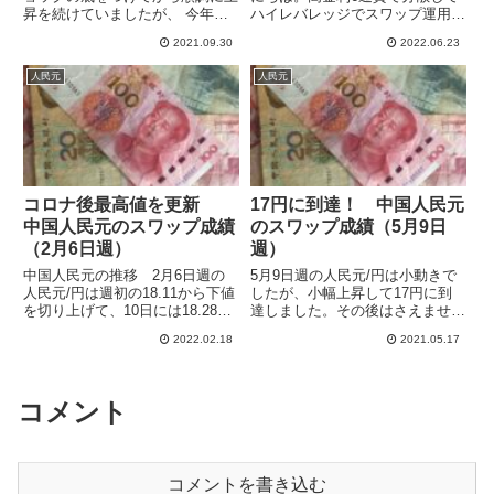
昇を続けていましたが、 今年の
ハイレバレッジでスワップ運用し
5-7月にダブルトップ形成（黒点
ています。人民元は米ドルにそこ
2021.09.30
2022.06.23
線）で調整となりました。下値は
そこ連動するので、このところの
16.8あたり（赤点線）が硬く6回
ドル/円の上昇につれて人民元/円
人民元
人民元
ほど跳ね返されて反発となってい
も上昇していて、中国の経済の不
ます9月19日週は...
調をよそに運用はまあまあ順調...
コロナ後最高値を更新
17円に到達！ 中国人民元
中国人民元のスワップ成績
のスワップ成績（5月9日
（2月6日週）
週）
中国人民元の推移 2月6日週の
5月9日週の人民元/円は小動きで
人民元/円は週初の18.11から下値
したが、小幅上昇して17円に到
を切り上げて、10日には18.28の
達しました。その後はさえません
週の高値をつけてコロナ後高値を
が高値膠着です。4月前半に調整
2022.02.18
2021.05.17
更新しています。その後はウクラ
がありましたが、その後は順調に
イナ情勢の緊迫化で下落して
上昇して利益も伸ばせています。
18.12でクローズとなり、ほぼ往
LIGHT FX、 SAXOBANK、SBI
って来いとなりまし...
FXTRAD...
コメント
コメントを書き込む