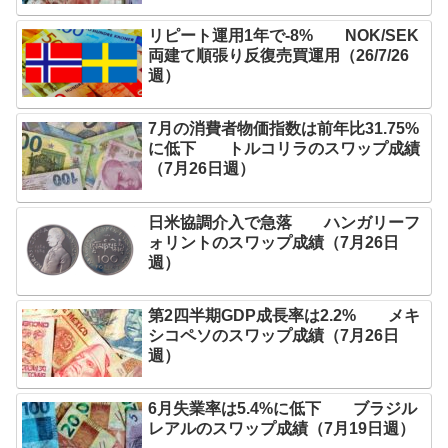
リピート運用1年で-8% NOK/SEK
両建て順張り反復売買運用（26/7/26
週）
7月の消費者物価指数は前年比31.75%
に低下 トルコリラのスワップ成績
（7月26日週）
日米協調介入で急落 ハンガリーフ
ォリントのスワップ成績（7月26日
週）
第2四半期GDP成長率は2.2% メキ
シコペソのスワップ成績（7月26日
週）
6月失業率は5.4%に低下 ブラジル
レアルのスワップ成績（7月19日週）