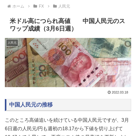
ホーム
FX
人民元
米ドル高につられ高値 中国人民元のス
ワップ成績（3月6日週）
人民元
2022.03.18
中国人民元の推移
このところ高値追いを続けている中国人民元ですが、3月
6日週の人民元/円も週初の
18.17
から下値を切り上げて