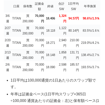
証拠金
合計
1日平均
口座
保有数
終値
年率換算
額
SW
SW
3/6
買
70,000
1,324
TITAN
18.406
94.57円
98.6%/1.9％
週
200,000
円
円
2/27
買
70,000
1,122
TITAN
18.118
80.14円
83.5%/1.6％
週
200,000
円
円
2/20
買
70,000
2,940
210.00
TITAN
18.271
219.0%/4.2％
週
200,000
円
円
円
2/13
買
70,000
1,858
131.71
TITAN
18.148
138.4%/2.7％
週
200,000
円
円
円
2/6
買
70,000
2,598
185.57
TITAN
18.090
193.5%/3.7％
週
200,000
円
円
円
1日平均は100,000通貨の1日あたりのスワップ額で
す。
年率は証拠金ベース(1日平均スワップ×365日
÷100,000 通貨あたりの証拠金：左)と保有額ベース(1