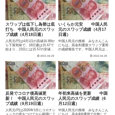
た。今年に入って各国が利上げ
比-613円の+61,660円と...
す...
スワップは低下し為替は底
いくらか元安 中国人民
打ち 中国人民元のスワッ
元のスワップ成績（4月17
プ成績（4月18日週）
日週）
人民元/円は4月1日の高値16.89か
中国人民元の推移 みなさんこん
ら下落気味で、18日週は15.67で
にちは。高金利通貨スワップ運用
始まり、23日には15.57の安値を
の成績報告です。中国人民元は通
つけています。底を打った後は反
貨バスケットを反映した管理通貨
2021.04.29
2022.04.28
転して週明けは大きく値を戻して
で、どちらかというとメジャー通
います。4月はじめの高値でポジ
貨と似た動きをするので、運用通
人民元
人民元
ションを増やしてしまい、しくじ
貨の分散に有効と思われます。4
り感が高か...
月17日週の人民元/円は19....
反発でコロナ後高値更
年初来高値を更新 中国
新！ 中国人民元のスワッ
人民元のスワップ成績（6
プ成績（9月19日週）
月12日週）
人民元/円は2020年3月にコロナシ
中国人民元の推移 みなさんこん
ョックの底をつけてから順調に上
にちは。高金利6通貨で分散して