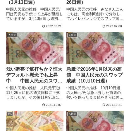
（3月13日週）
26日週）
中国人民元の推移 中国人民元/
中国人民元の推移 みなさんこん
円は円安も手伝って上昇が継続し
にちは。高金利6通貨+で分散し
ていますが、3月13日週も週初の
てハイレバレッジでスワップ運用
18.44から上値を伸ばして18.73を
しています。7月に入って高金利
2022.03.21
2022.07.08
つけて、コロナ後の最高値を更新
通貨は下げ気味ですが、人民元は
しています。昨年11月からの上
高値で揉み合いとなっています。
人民元
人民元
昇トレンド（青）も上に抜けて、
このところはアメリカと中国の高
急上昇となっていま...
官の会談が頻繁に行われてれて
い...
浅い調整で底打ちか？恒大
急騰で2016年1月以来の高
デフォルト懸念でも上昇
値 中国人民元のスワップ
中 中国人民元のスワッ
成績（10月10日週）
プ成績（11月28日週）
中国人民元の推移 人民元/円は
中国人民元の推移 10月10日週
11月26日に他の通貨同様に下落
の人民元/円は急上昇した前週の
しましたが、その後11月9日につ
勢いを保ったまま値をさらに伸ば
けた直近の安値17.63さえ割るこ
し、2016年1月以来の高値の
2021.12.07
2021.10.21
となく、底堅く推移しています。
17.79をつけています。17日週に
11月28日週は17.78ではじまり、
入ってさら上昇して18.0も目前の
FX
人民元
何度か17.66まで下げましたが、
17.98まで上昇しています。かな
12月5日...
り上げたので少...