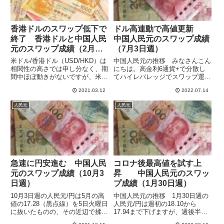
香港ドルのスワップ低下で
ドル高連動で高値更新
終了 香港ドルと中国人民
中国人民元のスワップ成績
元のスワップ成績（2月
（7月3日週）
21・28日週）
米ドル/香港ドル（USD/HKD）は
中国人民元の推移 みなさんこん
相関性の高さでは申し分なく、期
にちは。高金利6通貨+で分散し
間中ほぼ動きがないですが、米ド
てハイレバレッジでスワップ運用
ル/円の売りのスワップ支払額増
しています。米ドル高傾向が続い
2021.03.12
2022.07.14
加と香港ドル/円の買いスワップ
ていますが、米ドルに連動する人
額低下でスワップ運用による利益
民元も上値追いとなっています。
人民元
人民元
をあげられなくなってしまったた
この1年の動きを見ると、人民元
め、決済しました。人民元...
（黒）の対円での上昇率はペソ
（...
急速に円安進む 中国人民
コロナ後最高値を試す上
元のスワップ成績（10月3
昇 中国人民元のスワッ
日週）
プ成績（1月30日週）
10月3日週の人民元/円は5月の高
中国人民元の推移 1月30日週の
値の17.28（黒点線）を5日火曜日
人民元/円は週初の18.10から
に抜いたものの、その近辺で揉み
17.94まで下げますが、週後半に
合いとなりました。8日金曜日に
は上昇に転じて18.12をつけてい