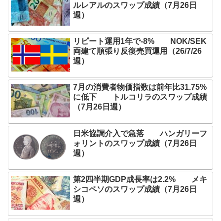
ルレアルのスワップ成績（7月26日
週）
リピート運用1年で-8% NOK/SEK
両建て順張り反復売買運用（26/7/26
週）
7月の消費者物価指数は前年比31.75%
に低下 トルコリラのスワップ成績
（7月26日週）
日米協調介入で急落 ハンガリーフ
ォリントのスワップ成績（7月26日
週）
第2四半期GDP成長率は2.2% メキ
シコペソのスワップ成績（7月26日
週）