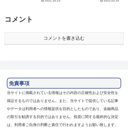
2021.10.15
2022.02.10
米雇用統計発表後に急騰して
ます。2月6日週も下値を切り上
17.41をつけています。10日週に
げて18.20まで上昇しました。今
入ってさらに各通貨に対して急速
年の1月4日につけたコロナ後の
に円安が進み、人民...
高値の18.2...
コメント
コメントを書き込む
免責事項
当サイトに掲載されている情報はその内容の正確性および安全性を
保証するものではありません。また、当サイトで提供している記事
やデータは利用者への情報提供を目的としたものであり、金融商品
の取引を勧誘する目的ではありません。投資に関する最終的な決定
は、利用者ご自身の判断と責任で行われますようお願い致します。