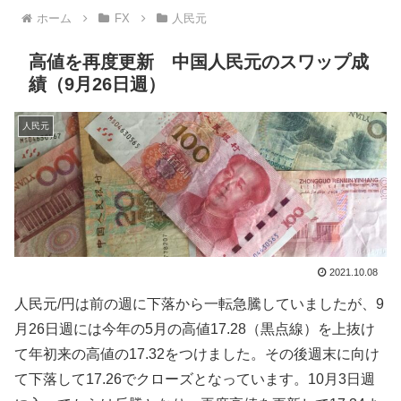
ホーム
FX
人民元
高値を再度更新 中国人民元のスワップ成
績（9月26日週）
人民元
2021.10.08
人民元/円は前の週に下落から一転急騰していましたが、9
月26日週には今年の5月の高値17.28（黒点線）を上抜け
て年初来の高値の17.32をつけました。その後週末に向け
て下落して17.26でクローズとなっています。10月3日週