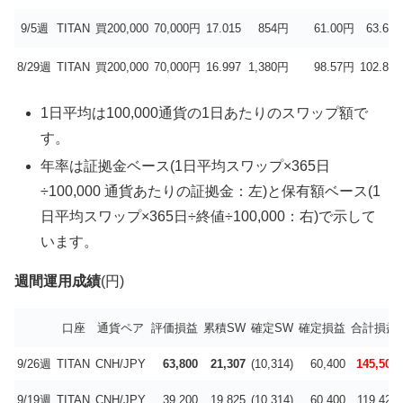
9/5週
TITAN
買200,000
70,000円
17.015
854円
61.00円
63.6％
8/29週
TITAN
買200,000
70,000円
16.997
1,380円
98.57円
102.8％
1日平均は100,000通貨の1日あたりのスワップ額で
す。
年率は証拠金ベース(1日平均スワップ×365日
÷100,000 通貨あたりの証拠金：左)と保有額ベース(1
日平均スワップ×365日÷終値÷100,000：右)で示して
います。
週間運用成績
(円)
口座
通貨ペア
評価損益
累積SW
確定SW
確定損益
合計損益
9/26週
TITAN
CNH/JPY
63,800
21,307
(10,314)
60,400
145,507
9/19週
TITAN
CNH/JPY
39,200
19,825
(10,314)
60,400
119,425