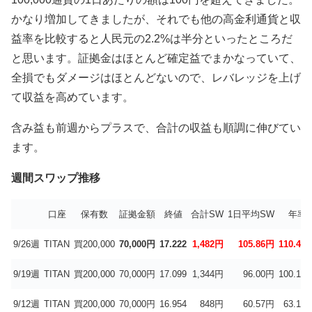
かなり増加してきましたが、それでも他の高金利通貨と収
益率を比較すると人民元の2.2%は半分といったところだ
と思います。証拠金はほとんど確定益でまかなっていて、
全損でもダメージはほとんどないので、レバレッジを上げ
て収益を高めています。
含み益も前週からプラスで、合計の収益も順調に伸びてい
ます。
週間スワップ推移
口座
保有数
証拠金額
終値
合計SW
1日平均SW
年率
9/26週
TITAN
買200,000
70,000円
17.222
1,482円
105.86円
110.4％
9/19週
TITAN
買200,000
70,000円
17.099
1,344円
96.00円
100.1％
9/12週
TITAN
買200,000
70,000円
16.954
848円
60.57円
63.1％