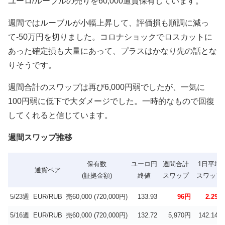
ユーロ/ルーブルの売りを60,000通貨保有しています。
週間ではルーブルが小幅上昇して、評価損も順調に減っ
て-50万円を切りました。コロナショックでロスカットに
あった確定損も大量にあって、プラスはかなり先の話とな
りそうです。
週間合計のスワップは再び6,000円弱でしたが、一気に
100円弱に低下で大ダメージでした。一時的なもので回復
してくれると信じています。
週間スワップ推移
保有数
ユーロ円
週間合計
1日平均
通貨ペア
(証拠金額)
終値
スワップ
スワップ
5/23週
EUR/RUB
売60,000 (720,000円)
133.93
96円
2.29円
5/16週
EUR/RUB
売60,000 (720,000円)
132.72
5,970円
142.14円