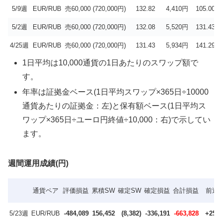
5/9週
EUR/RUB
売60,000 (720,000円)
132.82
4,410円
105.00円
5/2週
EUR/RUB
売60,000 (720,000円)
132.08
5,520円
131.43円
4/25週
EUR/RUB
売60,000 (720,000円)
131.43
5,934円
141.29円
1日平均は10,000通貨の1日あたりのスワップ額で
す。
年率は証拠金ベース(1日平均スワップ×365日÷10000
通貨あたりの証拠金：左)と保有額ベース(1日平均ス
ワップ×365日÷ユーロ円終値÷10,000：右)で示してい
ます。
週間運用成績(円)
通貨ペア
評価損益
累積SW
確定SW
確定損益
合計損益
前週
5/23週
EUR/RUB
-484,089
156,452
(8,382)
-336,191
-663,828
+25,7