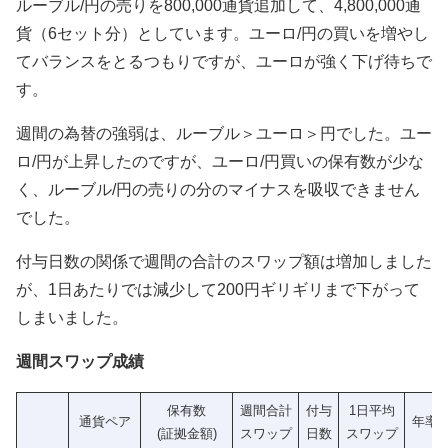
ルーブル/円の売りを800,000通貨追加して、4,800,000通
貨（6セット分）としています。ユーロ/円の買いを増やし
てバランスをとるつもりですが、ユーロが強く下げ待ちで
す。
週間の為替の強弱は、ルーブル＞ユーロ＞円でした。ユー
ロ/円が上昇したのですが、ユーロ/円買いの保有数が少な
く、ルーブル/円の売りの分のマイナスを吸収できません
でした。
付与日数の関係で週間の合計のスワップ額は増加しました
が、1日あたりでは減少して200円ギリギリまで下がって
しまいました。
週間スワップ成績
保有数
週間合計
付与
1日平均
通貨ペア
年率
(証拠金額)
スワップ
日数
スワップ