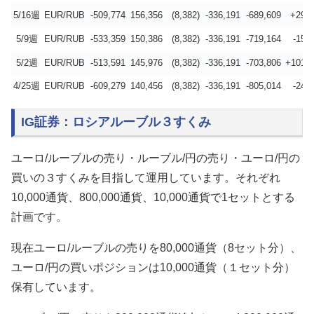
5/16週
EUR/RUB
-509,774
156,356
(8,382)
-336,191
-689,609
+29,5
5/9週
EUR/RUB
-533,359
150,386
(8,382)
-336,191
-719,164
-15,
5/2週
EUR/RUB
-513,591
145,976
(8,382)
-336,191
-703,806
+101,2
4/25週
EUR/RUB
-609,279
140,456
(8,382)
-336,191
-805,014
-24,
IG証券：ロシアルーブル３すくみ
ユーロ/ルーブルの売り・ルーブル/円の売り・ユーロ/円の
買いの３すくみを目指して運用しています。それぞれ
10,000通貨、800,000通貨、10,000通貨で1セットとする
計画です。
現在ユーロ/ルーブルの売りを80,000通貨（8セット分）、
ユーロ/円の買いポジションは10,000通貨（１セット分）
保有しています。