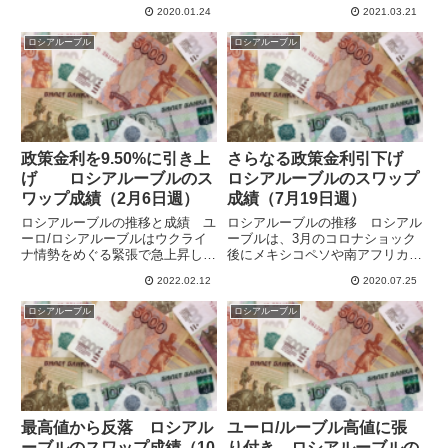
の88.1をクリアして、16日には
が得られないことがわかりまし
2020.01.24
2021.03.21
86.50まで大きく下落しユーロ
た。スワップの額だけ見ていると
安・ルーブル高が進みましたが、
ロシアルーブル
ロシアルーブル
うまくいきそうな気がしますが、
先週後半には反転上昇して戻して
い...
しまいました。急速な損失...
政策金利を9.50%に引き上
さらなる政策金利引下げ
げ ロシアルーブルのス
ロシアルーブルのスワップ
ワップ成績（2月6日週）
成績（7月19日週）
ロシアルーブルの推移と成績 ユ
ロシアルーブルの推移 ロシアル
ーロ/ロシアルーブルはウクライ
ーブルは、3月のコロナショック
ナ情勢をめぐる緊張で急上昇した
後にメキシコペソや南アフリカラ
ところからはユーロ安ルーブル高
ンドより早く回復して好調だった
2022.02.12
2020.07.25
が進み、週の途中まではルーブル
のですが、ここひと月ほど下落が
が堅調だったのでかなり油断して
続き、かなり低迷しています。世
ロシアルーブル
ロシアルーブル
いましたが、11日にロシア中銀
界銀行の経済成長率マイナス6％
が政策金利の9.50%への引き...
予想、モスクワでの憲法改正反
対...
最高値から反落 ロシアル
ユーロ/ルーブル高値に張
ーブルのスワップ成績（10
り付き ロシアルーブルの