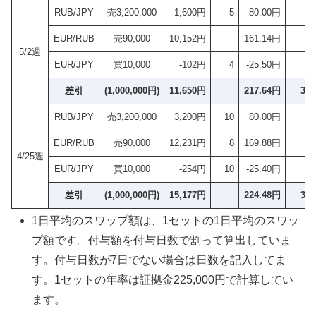
RUB/JPY
売3,200,000
1,600円
5
80.00円
EUR/RUB
売90,000
10,152円
161.14円
5/2週
EUR/JPY
買10,000
-102円
4
-25.50円
差引
(1,000,000円)
11,650円
217.64円
35
RUB/JPY
売3,200,000
3,200円
10
80.00円
EUR/RUB
売90,000
12,231円
8
169.88円
4/25週
EUR/JPY
買10,000
-254円
10
-25.40円
差引
(1,000,000円)
15,177円
224.48円
36
1日平均のスワップ額は、1セットの1日平均のスワッ
プ額です。付与額を付与日数で割って算出していま
す。付与日数が7日でない場合は日数を記入してま
す。1セットの年率は証拠金225,000円で計算してい
ます。