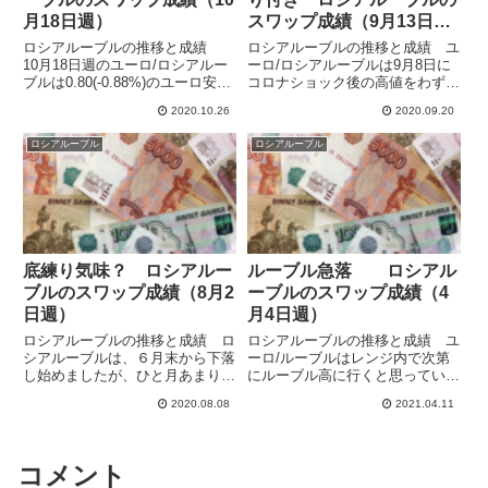
月18日週）
スワップ成績（9月13日
週）
ロシアルーブルの推移と成績
ロシアルーブルの推移と成績 ユ
10月18日週のユーロ/ロシアルー
ーロ/ロシアルーブルは9月8日に
ブルは0.80(-0.88%)のユーロ安・
コロナショック後の高値をわずか
ルーブル高となり高値から少し下
に更新したのち、一度戻したので
2020.10.26
2020.09.20
がってきました。中銀の外貨売り
すが、週末にかけて再び上昇しま
が効いてきたかも知れません。ま
した。おかげで売りポジションの
ロシアルーブル
ロシアルーブル
だ安心できるような水準ではない
損失も再び拡大です。まだ大きく
ですが、ここが天...
下落しそうな気配はありません...
底練り気味？ ロシアルー
ルーブル急落 ロシアル
ブルのスワップ成績（8月2
ーブルのスワップ成績（4
日週）
月4日週）
ロシアルーブルの推移と成績 ロ
ロシアルーブルの推移と成績 ユ
シアルーブルは、６月末から下落
ーロ/ルーブルはレンジ内で次第
し始めましたが、ひと月あまりの
にルーブル高に行くと思っていた
下げののち、やっと少し止まった
のですが、ユーロ高が進んでレン
2020.08.08
2021.04.11
感じがあります。新しい月に入っ
ジを上に飛び出てしまいました。
てルーブルの方向性も変わっても
4月4日週は89.83で始まりました
らいたいところです。週間でユー
が、92.12まで2.56％の大幅なユ
ロ/ルーブルはほぼ横ばいの0....
ーロ高・ルーブル...
コメント