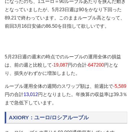
になったのち、1ユーロ＝90ルーブルあたりを挟んだ動き
となっていましたが、5月23日週は90をかなり下回った
89.21で終わっています。このままルーブル高となって、
前回3月16日安値の86.50を目指して欲しいです。
5月23日週の週末の時点でのルーブルの運用全体の損益
は、
前の週と比較して
-19,087
円の合計
-647200
円
とな
り、損失がわずかに増加しました
。
ルーブル運用全体の
週間のスワップ額は、前週比で
-5,589
円の
合計
13,012
円となりました。
年換算の収益率は39.3％
まで急低下しています。
AXIORY：ユーロ/ロシアルーブル