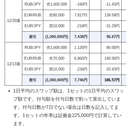
RUB/JPY
売1,600,000
-160円
-11.43円
EUR/RUB
売80,000
7,817円
139.59円
12/20週
EUR/JPY
買10,000
-219円
-31.29円
差引
(1,000,000円)
7,438円
96.87円
1
RUB/JPY
売1,600,000
1,120円
80.00円
EUR/RUB
売70,000
6,860円
140.00円
12/13週
EUR/JPY
買10,000
-234円
-33.43円
差引
(1,000,000円)
7,746円
186.57円
3
1日平均のスワップ額は、1セットの1日平均のスワッ
プ額です。付与額を付与日数で割って算出していま
す。付与日数が7日でない場合は日数を記入してま
す。1セットの年率は証拠金225,000円で計算してい
ます。