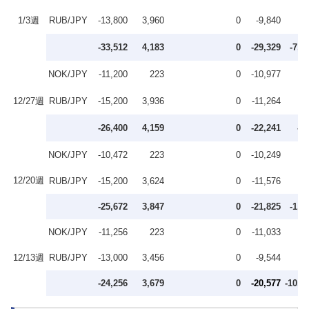
1/3週
RUB/JPY
-13,800
3,960
0
-9,840
-33,512
4,183
0
-29,329
-7,0
NOK/JPY
-11,200
223
0
-10,977
12/27週
RUB/JPY
-15,200
3,936
0
-11,264
-26,400
4,159
0
-22,241
-4
NOK/JPY
-10,472
223
0
-10,249
12/20週
RUB/JPY
-15,200
3,624
0
-11,576
-25,672
3,847
0
-21,825
-1,2
NOK/JPY
-11,256
223
0
-11,033
12/13週
RUB/JPY
-13,000
3,456
0
-9,544
-24,256
3,679
0
-20,577
-10,2