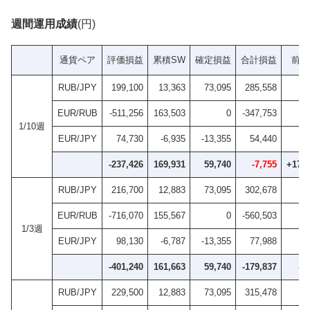
週間運用成績
(円)
通貨ペア
評価損益
累積SW
確定損益
合計損益
前週
RUB/JPY
199,100
13,363
73,095
285,558
EUR/RUB
-511,256
163,503
0
-347,753
1/10週
EUR/JPY
74,730
-6,935
-13,355
54,440
-237,426
169,931
59,740
-7,755
+172,
RUB/JPY
216,700
12,883
73,095
302,678
EUR/RUB
-716,070
155,567
0
-560,503
1/3週
EUR/JPY
98,130
-6,787
-13,355
77,988
-401,240
161,663
59,740
-179,837
-8
RUB/JPY
229,500
12,883
73,095
315,478