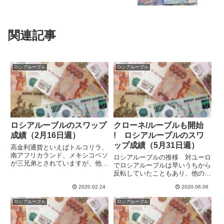
関連記事
ロシアルーブル
ロシアルーブル
ロシアルーブルのスワップ
クローネ/ルーブルも開始
成績（2月16日週）
! ロシアルーブルのスワ
ップ成績（5月31日週）
高金利通貨といえばトルコリラ、
南アフリカランド、メキシコペソ
ロシアルーブルの推移 対ユーロ
が三兄弟とされていますが、他の
でロシアルーブルは早いうちから
通貨も試したいと思いロシアルー
反転していたこともあり、他の高
ブルに挑戦しています。スワップ
金利通貨と比較して上昇はゆっく
はそれなりに稼げますが、高金利
2020.02.24
2020.06.06
りです。それでも上下を繰り返し
通貨の例に漏れず値動きが激しい
ながら次第にルーブル高となって
ロシアルーブル
ロシアルーブル
感じがします。よく動くので一
います。この１週間でもわずかな
見...
ルーブル高で終わっています。
ま...