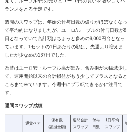
見て、ルーブル/円の売りとユーロ/円の買いを増やしてバ
ランスをとる予定です。
週間のスワップは、年始の付与日数の偏りがほぼなくなっ
て平均的になりましたが、ユーロ/ルーブルの付与日数が8
日となっていて合計額はちょっと多めの8,000円台となっ
ています。1セットの1日あたりの額は、先週より増えま
したが少なめの137円でした。
為替はユーロ安・ルーブル高が進み、含み損が大幅減少し
て、運用開始以来の合計損益がもう少しでプラスとなると
ころまで来ています。今週中にプラ転できるかに注目で
す。
週間スワップ成績
保有数
週間合計
付与
1日平均
通貨ペア
年
(証拠金額)
スワップ
日数
スワップ