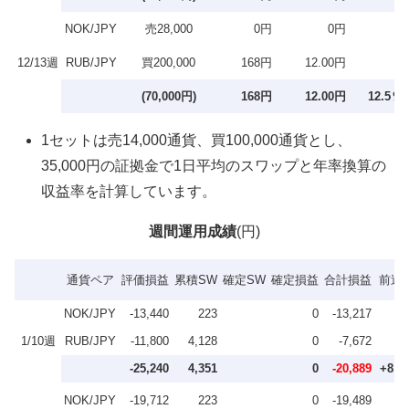
NOK/JPY
売28,000
0円
0円
12/13週
RUB/JPY
買200,000
168円
12.00円
(70,000円)
168円
12.00円
12.5％
1セットは売14,000通貨、買100,000通貨とし、
35,000円の証拠金で1日平均のスワップと年率換算の
収益率を計算しています。
週間運用成績
(円)
通貨ペア
評価損益
累積SW
確定SW
確定損益
合計損益
前週
NOK/JPY
-13,440
223
0
-13,217
1/10週
RUB/JPY
-11,800
4,128
0
-7,672
-25,240
4,351
0
-20,889
+8,4
NOK/JPY
-19,712
223
0
-19,489