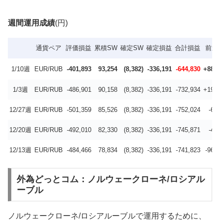
週間運用成績
(円)
通貨ペア
評価損益
累積SW
確定SW
確定損益
合計損益
前週
1/10週
EUR/RUB
-401,893
93,254
(8,382)
-336,191
-644,830
+88,1
1/3週
EUR/RUB
-486,901
90,158
(8,382)
-336,191
-732,934
+19,0
12/27週
EUR/RUB
-501,359
85,526
(8,382)
-336,191
-752,024
-6,
12/20週
EUR/RUB
-492,010
82,330
(8,382)
-336,191
-745,871
-4,
12/13週
EUR/RUB
-484,466
78,834
(8,382)
-336,191
-741,823
-96,
外為どっとコム：ノルウェークローネ/ロシアル
ーブル
ノルウェークローネ/ロシアルーブルで運用するために、