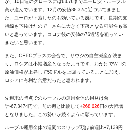
が、10日週のクローズには88.78までユーロ安・ルーブル
高が進んでいます。12月の安値88.32に近づいてきまし
た。ユーロが下落したのも効いている感じです。長期の支
持線も下抜けたので、さらに大きく下落となる可能性も高
いと思っています。コロナ後の安値の76近辺を狙ってい
きたいと思います。
また、OPECプラスの会合で、サウジの自主減産が決ま
り、ロシアは小幅増産となったようです。おかげでWTIの
原油価格が上昇して50ドルを上回っていることに加え、
ロシアに有利な合意だったと思われます。
先週末の時点でのルーブルの運用全体の損益は合
計-67,3474円で、
前の週と比較して
+
268,626
円の大幅増
となりました。この勢いが続くように願っています。
ルーブル運用全体の
週間のスワップ額は前週比+7,139円