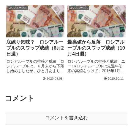
す。同日にメキシコが政策金利を
向かと思いますが、大きくコロナ
4.25％から4.00％に引き下げてい
前に向かう様子はないです。週間
ロシアルーブル
ロシアルーブル
るので、ルーブルが相対的に有利
では92.02から89.93までユーロ
になる可能性もありま...
安・ルーブル高となってい...
底練り気味？ ロシアルー
最高値から反落 ロシアル
ブルのスワップ成績（8月2
ーブルのスワップ成績（10
日週）
月4日週）
ロシアルーブルの推移と成績 ロ
ロシアルーブルの推移と成績 ユ
シアルーブルは、６月末から下落
ーロ/ロシアルーブルは先週年初
し始めましたが、ひと月あまりの
来の高値をつけて、2016年1月の
下げののち、やっと少し止まった
高値の93.5に接近したのち反落し
2020.08.08
2020.10.11
感じがあります。新しい月に入っ
ています。ユーロ高・ルーブル安
てルーブルの方向性も変わっても
でかなり損失拡大していました
らいたいところです。週間でユー
が、少しだけ回復しました。まだ
ロ/ルーブルはほぼ横ばいの0....
流れが変わったかどうか分...
コメント
コメントを書き込む