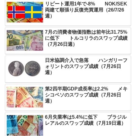
リピート運用1年で-8% NOK/SEK
両建て順張り反復売買運用（26/7/26
週）
7月の消費者物価指数は前年比31.75%
に低下 トルコリラのスワップ成績
（7月26日週）
日米協調介入で急落 ハンガリーフ
ォリントのスワップ成績（7月26日
週）
第2四半期GDP成長率は2.2% メキ
シコペソのスワップ成績（7月26日
週）
6月失業率は5.4%に低下 ブラジル
レアルのスワップ成績（7月19日週）