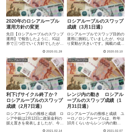
2020年のロシアルーブル
ロシアルーブルのスワップ
運用方針の変更
成績（3月1日週）
先日【ロシアルーブルのスワップ
ロシアルーブルでスワップ目的の
運用】で報告したように、IG証
運用に挑戦していましたが、やは
券で三つ巴でいく方針でしたが、
り変動が大きいです。掲載の成績
スプレッドの負担分だけで開始か
は週末のものですが、週明け暴落
2020.01.28
2020.03.10
ら-20,000円あまりとなり、ちょ
の際にユーロ/ルーブルの売りと
っと効率悪いので作戦変更です。
ユーロ/スイスフランの買いはロ
ロシアルーブル
ロシアルーブル
ロシアルーブルは、とても値動き
スカットにあいました。３すくみ
が大きい印象があったので...
はどうにか生きていて、それな
り...
利下げサイクル終了か？
レンジ内の動き ロシアル
ロシアルーブルのスワップ
ーブルのスワップ成績（1
成績（2月7日週）
月31日週）
ロシアルーブルの推移と成績 ロ
ロシアルーブルの推移と成績 ユ
シア中銀は2月12日に政策金利の
ーロ／ロシアルーブルは、昨年
据え置きを発表しましたが、今後
10月くらいからレンジ内の動き
利下げをしないと表明した模様で
でヨコヨコです。わずかに下落傾
2021.02.14
2021.02.07