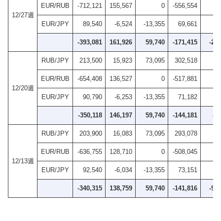
EUR/RUB
-712,121
155,567
0
-556,554
12/27週
EUR/JPY
89,540
-6,524
-13,355
69,661
-393,081
161,926
59,740
-171,415
-27
RUB/JPY
213,500
15,923
73,095
302,518
EUR/RUB
-654,408
136,527
0
-517,881
12/20週
EUR/JPY
90,790
-6,253
-13,355
71,182
-350,118
146,197
59,740
-144,181
-2
RUB/JPY
203,900
16,083
73,095
293,078
EUR/RUB
-636,755
128,710
0
-508,045
12/13週
EUR/JPY
92,540
-6,034
-13,355
73,151
-340,315
138,759
59,740
-141,816
-90