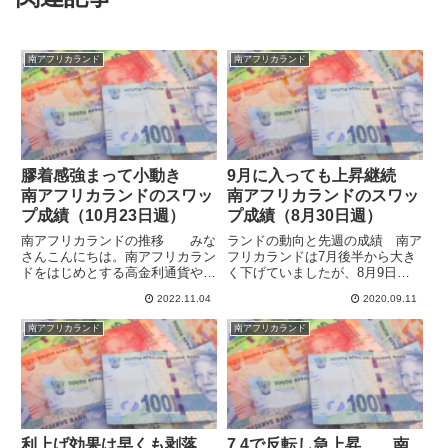
南アフリカランド
南アフリカランド
膠着感強まって小動き
9月に入っても上昇継続
南アフリカランドのスワッ
南アフリカランドのスワッ
プ成績（10月23日週）
プ成績（8月30日週）
南アフリカランドの推移 みな
ランドの動向と先週の成績 南ア
さんこんにちは。南アフリカラン
フリカランドは7月後半から大き
ドをはじめとする高金利通貨や金
く下げていましたが、8月9日週
利高めのメジャー通貨に分散投資
に反転して、その後上昇基調が続
2022.11.04
2020.09.11
する形でハイレバレッジのスワポ
いています。8月23日週は大幅に
運用を行っています。10月31日
上昇した流れを受けて、30日週
南アフリカランド
南アフリカランド
発表の南アフリカの9月の南アフ
も上昇しています。ランドでの運
リカ貿易収支は予想62億ラン...
用のスワップの合計額は8,1...
利上げ効果は早くも剥落
7.4で反転し急上昇 南