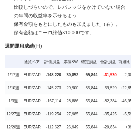
比較しづらいので、レバレッジをかけていない場合
の年間の収益率を示せるよう
保有金額をもとにしたものも加えました（右）。
保有金額はユーロ終値×10,000です。
週間運用成績
(円)
通貨ペア
評価損益
累積SW
確定損益
合計損益
前週比
1/17週
EUR/ZAR
-148,226
30,852
55,844
-61,530
-2,001
1/10週
EUR/ZAR
-145,273
29,900
55,844
-59,529
+22,855
1/3週
EUR/ZAR
-167,114
28,886
55,844
-82,384
-46,959
12/27週
EUR/ZAR
-119,254
27,985
55,844
-35,425
-5,591
12/20週
EUR/ZAR
-112,627
26,949
55,844
-29,834
+390