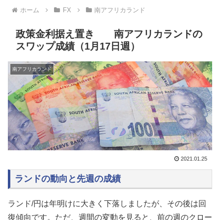
ホーム
FX
南アフリカランド
政策金利据え置き 南アフリカランドの
スワップ成績（1月17日週）
南アフリカランド
2021.01.25
ランドの動向と先週の成績
ランド/円は年明けに大きく下落しましたが、その後は回
復傾向です。ただ、週間の変動を見ると、前の週のクロー