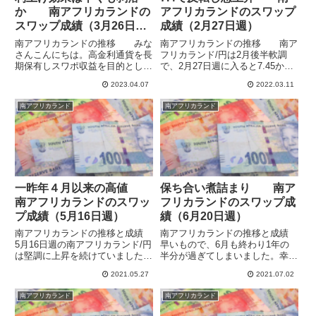
か 南アフリカランドの
アフリカランドのスワップ
スワップ成績（3月26日
成績（2月27日週）
週）
南アフリカランドの推移 みな
南アフリカランドの推移 南ア
さんこんにちは。高金利通貨を長
フリカランド/円は2月後半軟調
期保有しスワポ収益を目的とした
で、2月27日週に入ると7.45から
運用をしています。南アフリカ準
7.40まで下げますが、底を打って
2023.04.07
2022.03.11
備銀行は3月30日に政策金利を
7.45まで戻して終了しました。3
0.50%引き上げて7.75%として、
月6日週には反転上昇となり、昨
南アフリカランド
南アフリカランド
南アフリカランドも上昇しました
年6月と10月の高値を結んだ長期
が、4月に入ると反落と...
の上値抵抗線（...
一昨年４月以来の高値
保ち合い煮詰まり 南ア
南アフリカランドのスワッ
フリカランドのスワップ成
プ成績（5月16日週）
績（6月20日週）
南アフリカランドの推移と成績
南アフリカランドの推移と成績
5月16日週の南アフリカランド/円
早いもので、6月も終わり1年の
は堅調に上昇を続けていました
半分が過ぎてしまいました。幸い
が、20日に政策金利の据え置き
なことに、今年前半の南アフリカ
2021.05.27
2021.07.02
が発表された後7.82まで上昇し、
ランドは堅調で、そこそこ利益が
2019年12月27日につけた高値に
出ています。6月7日に8.16の高値
南アフリカランド
南アフリカランド
ならびました。週が明けた23日
をつけた南アフリカランド/円で
週も引き続き上昇し...
すが、その後は反落して、...