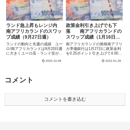
ランド急上昇もレンジ内
政策金利引き上げでも下
南アフリカランドのスワッ
落 南アフリカランドの
プ成績（9月27日週）
スワップ成績（1月16日
週）
ランドの動向と先週の成績 ユー
南アフリカランドの推移南アフリ
ロ/南アフリカランドは9月20日週
カ準備銀行は1月27日に政策金利
に大きくユーロ高・ランド安が進
を0.25ポイント引き上げて4.00％
みましたが、27日週には反転し
としました。市場予想通りでした
2020.10.08
2022.01.28
てユーロ安・ランド高となってい
が、利上げ発表後に南アフリカラ
ます。8月10日に高値をつけてか
ンド/円は下落となっています。
ら下落して、4月の高値とのダブ
また、2022年の消費者物価の平
ルトップ形成を期待してい...
均上昇率の予想を4...
コメント
コメントを書き込む