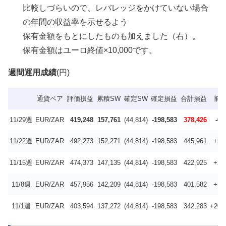
比較しづらいので、レバレッジをかけていない場合
の年間の収益率を示せるよう
保有金額をもとにしたものも加えました（右）。
保有金額はユーロ終値×10,000です。
週間運用成績
(円)
通貨ペア
評価損益
累積SW
確定SW
確定損益
合計損益
前
11/29週
EUR/ZAR
419,248
157,761
(44,814)
-198,583
378,426
-67
11/22週
EUR/ZAR
492,273
152,271
(44,814)
-198,583
445,961
+23
11/15週
EUR/ZAR
474,373
147,135
(44,814)
-198,583
422,925
+21
11/8週
EUR/ZAR
457,956
142,209
(44,814)
-198,583
401,582
+59
11/1週
EUR/ZAR
403,594
137,272
(44,814)
-198,583
342,283
+203