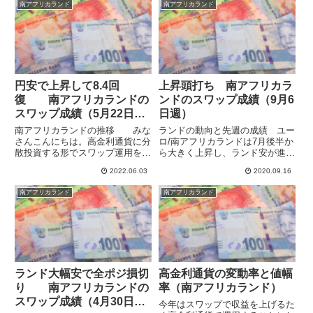
南アフリカランド
南アフリカランド
フでさらに失速して7.32をつけて
反発しましたが、今のところ戻り
います。6月か...
は限定的...
円安で上昇して8.4回
上昇頭打ち 南アフリカラ
復 南アフリカランドの
ンドのスワップ成績（9月6
スワップ成績（5月22日
日週）
週）
南アフリカランドの推移 みな
ランドの動向と先週の成績 ユー
さんこんにちは。高金利通貨に分
ロ/南アフリカランドは7月後半か
散投資する形でスワップ運用を行
ら大きく上昇し、ランド安が進み
っています。南アフリカランド/
ましたが、8月9日週に反転し
2022.06.03
2020.09.16
円のスワップポイントは低迷気味
て、その後下落が続いています。
でしたが、ここへきて各社引き上
ネックラインは18.5あたりでまだ
南アフリカランド
南アフリカランド
げてきました。10万通貨で150円
かなり遠いですが、ダブルトップ
超えもあってなかなかおいし...
を形成しつつあるようにも見...
ランド大幅安で全ポジ損切
高金利通貨の変動率と値幅
り 南アフリカランドの
率（南アフリカランド）
スワップ成績（4月30日
今年はスワップで収益を上げるた