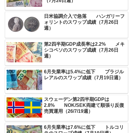
（7月26日週）
日米協調介入で急落 ハンガリーフ
ォリントのスワップ成績（7月26日
週）
第2四半期GDP成長率は2.2% メキ
シコペソのスワップ成績（7月26日
週）
6月失業率は5.4%に低下 ブラジル
レアルのスワップ成績（7月19日週）
スウェーデン第2四半期GDPは
2.8% NOK/SEK両建て順張り反復
売買運用（26/7/19週）
6月失業率は7.6%に低下 トルコリ