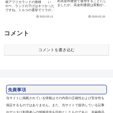
週）
め高金利通貨で運用することにし
南アフリカランドの推移 い
ましたが、高金利通貨は変動が大
や〜、ランドの下げはキツかった
きいため日本円以外の通貨とペア
ですね。トルコの選挙でリラの動
にして少しでも為替変動の影響を
きがやばいかと思っていたのです
抑えたいと考えています。最初の
2023.05.12
2020.02.20
が、あまり注目もされてなかった
計画を昨年末に立てましたが、約
ランドが単独で暴落したので、た
2ヶ月たったので見直しをして
まらず損切りしてしまいました。
み...
11日発表の製造業生産高は前月
コメント
比...
コメントを書き込む
免責事項
当サイトに掲載されている情報はその内容の正確性および安全性を
保証するものではありません。また、当サイトで提供している記事
やデータは利用者への情報提供を目的としたものであり、金融商品