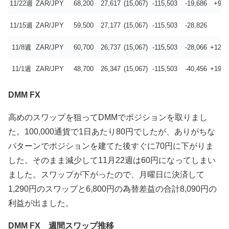
11/22週
ZAR/JPY
68,200
27,617
(15,067)
-115,503
-19,686
+9,1
11/15週
ZAR/JPY
59,500
27,177
(15,067)
-115,503
-28,826
-7
11/8週
ZAR/JPY
60,700
26,737
(15,067)
-115,503
-28,066
+12,3
11/1週
ZAR/JPY
48,700
26,347
(15,067)
-115,503
-40,456
+19,5
DMM FX
高めのスワップを狙ってDMMでポジションを取りまし
た。100,000通貨で1日あたり80円でしたが、ありがちな
パターンでポジションを建てた後すぐに70円に下がりま
した。そのまま減少して11月22週は60円になってしまい
ました。スワップが下がったので、月曜日に決済して
1,290円のスワップと6,800円の為替差益の合計8,090円の
利益が出ました。
DMM FX 週間スワップ推移