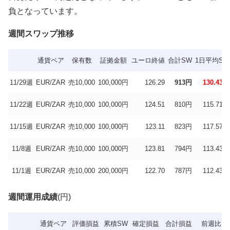
負となっています。
週間スワップ推移
通貨ペア
保有数
証拠金額
ユーロ終値
合計SW
1日平均SW
11/29週
EUR/ZAR
売10,000
100,000円
126.29
913円
130.43円
11/22週
EUR/ZAR
売10,000
100,000円
124.51
810円
115.71円
11/15週
EUR/ZAR
売10,000
100,000円
123.11
823円
117.57円
11/8週
EUR/ZAR
売10,000
100,000円
123.81
794円
113.43円
11/1週
EUR/ZAR
売10,000
200,000円
122.70
787円
112.43円
週間運用成績
(円)
通貨ペア
評価損益
累積SW
確定損益
合計損益
前週比