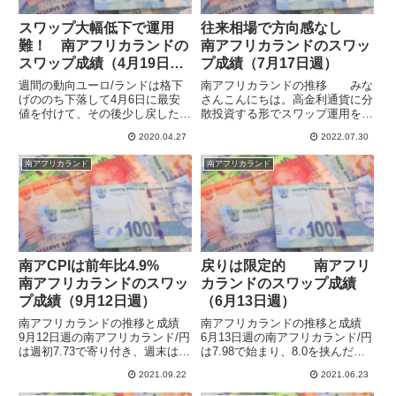
スワップ大幅低下で運用
往来相場で方向感なし
難！ 南アフリカランドの
南アフリカランドのスワッ
スワップ成績（4月19日
プ成績（7月17日週）
週）
週間の動向ユーロ/ランドは格下
南アフリカランドの推移 みな
げののち下落して4月6日に最安
さんこんにちは。高金利通貨に分
値を付けて、その後少し戻したの
散投資する形でスワップ運用を行
ですが、再び下落しています。た
っています。南アフリカランド/
2020.04.27
2022.07.30
だ、いまのところ安値を更新する
円は6月9日に年初来高値の8.81を
ことなく、週初との比較では横ば
つけてから下落傾向でしたが、7
南アフリカランド
南アフリカランド
いという感じです。このままソー
月は下げ止まって往来相場となっ
サーボトムのようになってくれ
ています。資源価格が下落...
な...
南アCPIは前年比4.9%
戻りは限定的 南アフリ
南アフリカランドのスワッ
カランドのスワップ成績
プ成績（9月12日週）
（6月13日週）
南アフリカランドの推移と成績
南アフリカランドの推移と成績
9月12日週の南アフリカランド/円
6月13日週の南アフリカランド/円
は週初7.73で寄り付き、週末は安
は7.98で始まり、8.0を挟んだ動
値の7.43まで下げる場面もありま
きでしたが、FOMC後に急降下し
2021.09.22
2021.06.23
した。19日週に入ってからは恒
て7.67まで下げました。20日週に
大集団の債務問題によるリスクオ
入ってからは7.62をつけたのちに