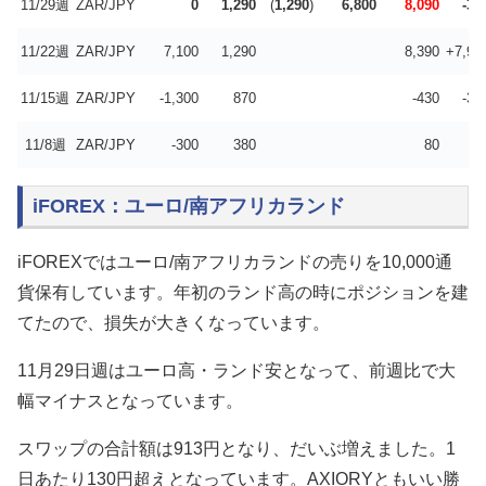
11/29週
ZAR/JPY
0
1,290
(
1,290
)
6,800
8,090
-30
11/22週
ZAR/JPY
7,100
1,290
8,390
+7,96
11/15週
ZAR/JPY
-1,300
870
-430
-35
11/8週
ZAR/JPY
-300
380
80
iFOREX：ユーロ/南アフリカランド
iFOREXではユーロ/南アフリカランドの売りを10,000通
貨保有しています。年初のランド高の時にポジションを建
てたので、損失が大きくなっています。
11月29日週はユーロ高・ランド安となって、前週比で大
幅マイナスとなっています。
スワップの合計額は913円となり、だいぶ増えました。1
日あたり130円超えとなっています。AXIORYともいい勝