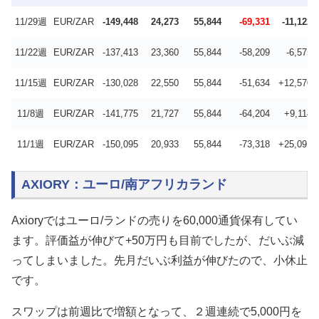
11/29週
EUR/ZAR
-149,448
24,273
55,844
-69,331
-11,122
11/22週
EUR/ZAR
-137,413
23,360
55,844
-58,209
-6,575
11/15週
EUR/ZAR
-130,028
22,550
55,844
-51,634
+12,570
11/8週
EUR/ZAR
-141,775
21,727
55,844
-64,204
+9,114
11/1週
EUR/ZAR
-150,095
20,933
55,844
-73,318
+25,091
AXIORY：ユーロ/南アフリカランド
Axioryではユーロ/ランドの売りを60,000通貨保有してい
ます。評価益が伸びて+50万円も目前でしたが、だいぶ減
ってしまいました。先月だいぶ利益が伸びたので、小休止
です。
スワップは前週比で増額となって、２週連続で5,000円を