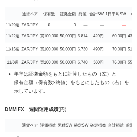
通貨ペア
保有数
証拠金額
終値
合計SW
1日平均SW
年
11/29週
ZAR/JPY
0
0
—
—
—
11/22週
ZAR/JPY
買100,000
50,000円
6.814
420円
60.00円
43.8
11/15週
ZAR/JPY
買100,000
50,000円
6.730
490円
70.00円
51.1
11/8週
ZAR/JPY
買100,000
50,000円
6.740
380円
76.00円
55.5
年率は証拠金額をもとに計算したもの（左）と
保有金額（保有数×終値）をもとにしたもの（右）を
示しています。
DMM FX 週間運用成績
(円)
通貨ペア
評価損益
累積SW
確定SW
確定損益
合計損益
前週