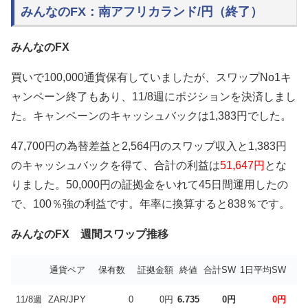
みんなのFX：南アフリカランド/円（終了）
みんなのFX
買いで100,000通貨保有していましたが、スワップNo1キ
ャンペーン終了もあり、11/8週にポジションを決済しまし
た。キャンペーンのキャッシュバックは1,383円でした。
47,700円の為替差益と2,564円のスワップ収入と1,383円
のキャッシュバックを得て、合計の利益は
51,647円
とな
りました。50,000円の証拠金をいれて45日間運用したの
で、100％強の利益です。年率に換算すると838％です。
みんなのFX 週間スワップ推移
通貨ペア
保有数
証拠金額
終値
合計SW
1日平均SW
年
11/8週
ZAR/JPY
0
0円
6.735
0円
0円