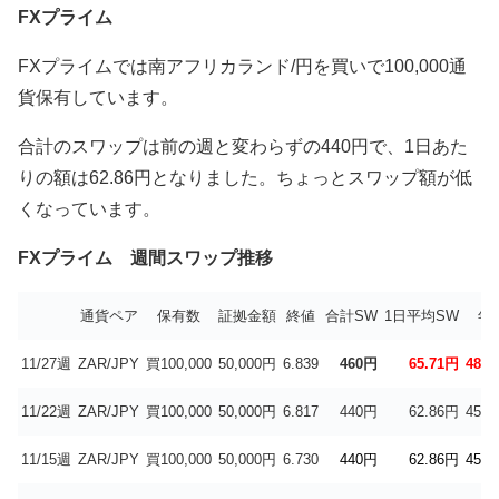
FXプライム
FXプライムでは南アフリカランド/円を買いで100,000通
貨
保有しています。
合計のスワップは前の週と変わらずの440円で、1日あた
りの額は62.86円となりました。ちょっとスワップ額が低
くなっています。
FXプライム 週間スワップ推移
通貨ペア
保有数
証拠金額
終値
合計SW
1日平均SW
年
11/27週
ZAR/JPY
買100,000
50,000円
6.839
460円
65.71円
48.0
11/22週
ZAR/JPY
買100,000
50,000円
6.817
440円
62.86円
45.9
11/15週
ZAR/JPY
買100,000
50,000円
6.730
440円
62.86円
45.9