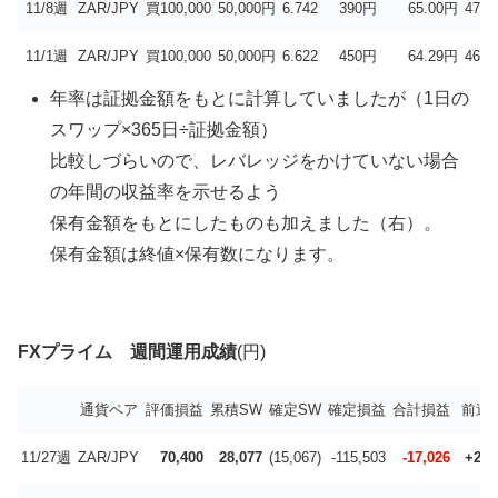
11/8週
ZAR/JPY
買100,000
50,000円
6.742
390円
65.00円
47.5
11/1週
ZAR/JPY
買100,000
50,000円
6.622
450円
64.29円
46.9
年率は証拠金額をもとに計算していましたが（1日の
スワップ×365日÷証拠金額）
比較しづらいので、レバレッジをかけていない場合
の年間の収益率を示せるよう
保有金額をもとにしたものも加えました（右）。
保有金額は終値×保有数になります。
FXプライム 週間運用成績
(円)
通貨ペア
評価損益
累積SW
確定SW
確定損益
合計損益
前週
11/27週
ZAR/JPY
70,400
28,077
(15,067)
-115,503
-17,026
+2,6