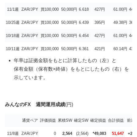
11/1週
ZAR/JPY
買100,000
50,000円
6.618
427円
61.00円
44.
10/25週
ZAR/JPY
買100,000
50,000円
6.439
395円
49.38円
36.
10/18週
ZAR/JPY
買100,000
50,000円
6.454
427円
61.00円
44.
10/11週
ZAR/JPY
買100,000
50,000円
6.361
421円
60.14円
43.
年率は証拠金額をもとに計算したもの（左）と
保有金額（保有数×終値）をもとにしたもの（右）を
示しています。
みんなのFX 週間運用成績
(円)
通貨ペア
評価損益
累積SW
確定SW
確定損益
合計損益
前週
11/8週
ZAR/JPY
0
2,564
(2,564)
*49,083
51,647
+2,9