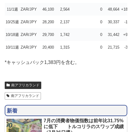
11/1週
ZAR/JPY
46,100
2,564
0
48,664
+18,3
10/25週
ZAR/JPY
28,200
2,137
0
30,337
-1,1
10/18週
ZAR/JPY
29,700
1,742
0
31,442
+9,7
10/11週
ZAR/JPY
20,400
1,315
0
21,715
-3,0
*キャッシュバック1,383円を含む。
南アフリカランド
南アフリカランド
新着
7月の消費者物価指数は前年比31.75%
に低下 トルコリラのスワップ成績