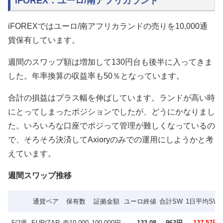
iFOREX：ユーロ/南アフリカランド
iFOREXではユーロ/南アフリカランドの売りを10,000通
貨保有しています。
週間のスワップ額は増加して130円台も後半に入ってきま
した。年率換算の収益率も50％となっています。
合計の損益はプラス幅を伸ばしています。ランドが高い時
にとってしまったポジションでしたが、どうにかなりまし
た。いろいろな口座でポジって管理が難しくなっているの
で、そろそろ決済してAxioryのみでの運用にしようかと考
えています。
週間スワップ推移
通貨ペア
保有数
証拠金額
ユーロ終値
合計SW
1日平均SW
5/2週
EUR/ZAR
売10,000
100,000円
132.08
963円
137.57円