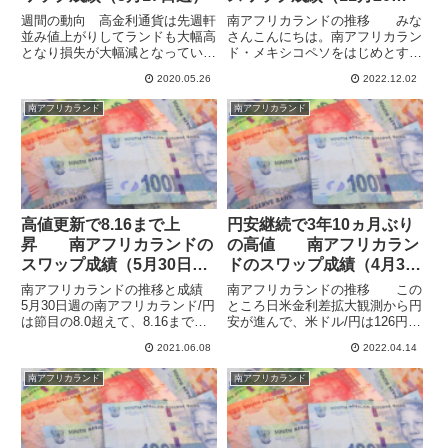
週）
週間の動向 高金利通貨は先週軒
南アフリカランドの推移 みな
並み値上がりしてランドも大幅高
さんこんにちは。南アフリカラン
となり損失が大幅減となっていま
ド・メキシコペソをはじめとする
すが、それでも年初来からのパフ
高金利通貨や米ドル・英ポンドと
2020.05.26
2022.12.02
ォーマンス最低です。週が変わっ
いった金利高めのメジャー通貨に
てからも上昇の流れは変わらず、
分散投資する形でスワポ運用を行
南アフリカランド
南アフリカランド
先週のスワップなどどうでもいい
っています。ハイレバレッジで資
状態に陥っています。上の今週
金効率を高めるとともに為替の
の...
変...
高値更新で8.16まで上
円安継続で3年10ヵ月ぶり
昇 南アフリカランドの
の高値 南アフリカラン
スワップ成績（5月30日
ドのスワップ成績（4月3日
週）
週）
南アフリカランドの推移と成績
南アフリカランドの推移 この
5月30日週の南アフリカランド/円
ところ日米金利差拡大観測から円
は節目の8.0超えて、8.16まで値
安が進んで、米ドル/円は126円台
を伸ばしましたが、その後反落し
をつけています。南アフリカラン
2021.06.08
2022.04.14
て、8.14で週を終えています。週
ド/円でもランド高円安が進ん
明けも今までのところ下げ気味で
で、2018年6月以来3年10ヵ月ぶ
南アフリカランド
南アフリカランド
きています。かなり強く、売りポ
りのランド高となる8.73をつけて
ジションのマイナ...
います。4月3日週...