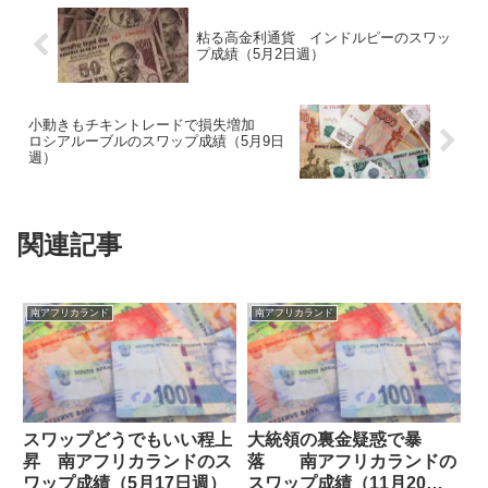
粘る高金利通貨 インドルピーのスワッ
プ成績（5月2日週）
小動きもチキントレードで損失増加
ロシアルーブルのスワップ成績（5月9日
週）
関連記事
南アフリカランド
南アフリカランド
スワップどうでもいい程上
大統領の裏金疑惑で暴
昇 南アフリカランドのス
落 南アフリカランドの
ワップ成績（5月17日週）
スワップ成績（11月20日