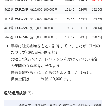
4/25週
EUR/ZAR
売10,000
100,000円
131.43
924円
132.00円
4/18週
EUR/ZAR
売10,000
100,000円
130.48
874円
124.86円
4/11週
EUR/ZAR
売10,000
100,000円
130.36
911円
130.14円
4/4週
EUR/ZAR
売10,000
100,000円
130.47
843円
120.42円
年率は証拠金額をもとに計算していましたが（1日の
スワップ×365日÷証拠金額）
比較しづらいので、レバレッジをかけていない場合
の年間の収益率を示せるよう
保有金額をもとにしたものも加えました（右）。
保有金額はユーロ終値×10,000です。
週間運用成績
(円)
通貨ペア
評価損益
累積SW
確定損益
合計損益
前週比