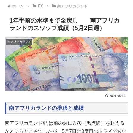
ホーム
FX
南アフリカランド
1年半前の水準まで全戻し 南アフリカ
ランドのスワップ成績（5月2日週）
南アフリカランド
2021.05.14
南アフリカランドの推移と成績
南アフリカランド/円は前の週に7.70（黒点線）を超える
かというところでしたが、5月7日に3度目のトライで抜い