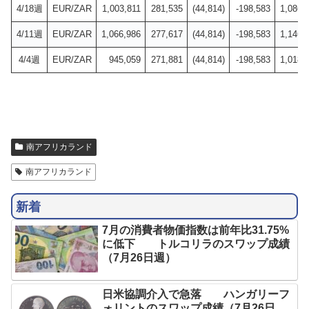
4/18週
EUR/ZAR
1,003,811
281,535
(44,814)
-198,583
1,086,
4/11週
EUR/ZAR
1,066,986
277,617
(44,814)
-198,583
1,146,
4/4週
EUR/ZAR
945,059
271,881
(44,814)
-198,583
1,018,
南アフリカランド
南アフリカランド
新着
7月の消費者物価指数は前年比31.75%
に低下 トルコリラのスワップ成績
（7月26日週）
日米協調介入で急落 ハンガリーフ
ォリントのスワップ成績（7月26日