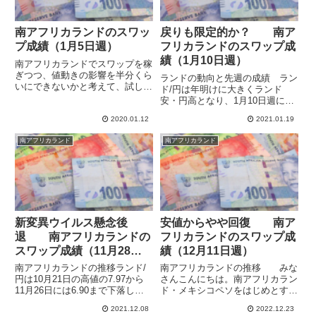
南アフリカランドのスワッ
戻りも限定的か？ 南ア
プ成績（1月5日週）
フリカランドのスワップ成
績（1月10日週）
南アフリカランドでスワップを稼
ぎつつ、値動きの影響を半分くら
ランドの動向と先週の成績 ラン
いにできないかと考えて、試しに
ド/円は年明けに大きくランド
ニュージーランドドルとの両建て
安・円高となり、1月10日週に入
をはじめました。【参照：2020
っても一時6.66まで下げていま
年の南アフリカランドの投資方
2020.01.12
2021.01.19
す。その後6.89まで戻すも限定的
針】そこまで連動しているわけで
で、結局6.81まで下げて週を終え
南アフリカランド
南アフリカランド
はないので、大きな評価損を抱
ています。17日週も下げスター
え...
トとなっています。ま...
新変異ウイルス懸念後
安値からやや回復 南ア
退 南アフリカランドの
フリカランドのスワップ成
スワップ成績（11月28日
績（12月11日週）
週）
南アフリカランドの推移ランド/
南アフリカランドの推移 みな
円は10月21日の高値の7.97から
さんこんにちは。南アフリカラン
11月26日には6.90まで下落しま
ド・メキシコペソをはじめとする
した。年初の始値が7.03だったの
高金利通貨や米ドル・英ポンドと
2021.12.08
2022.12.23
で、年初来で一時マイナスに転落
いった金利高めのメジャー通貨に