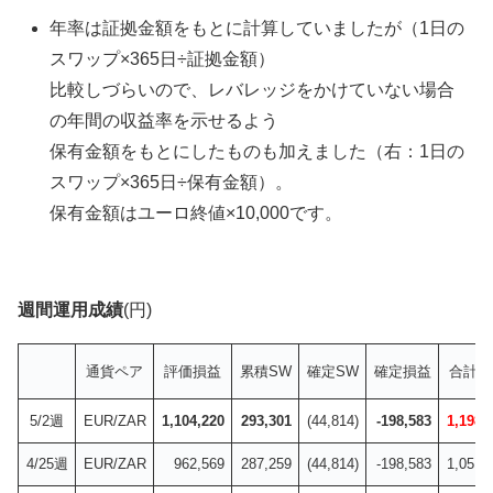
年率は証拠金額をもとに計算していましたが（1日の
スワップ×365日÷証拠金額）
比較しづらいので、レバレッジをかけていない場合
の年間の収益率を示せるよう
保有金額をもとにしたものも加えました（右：1日の
スワップ×365日÷保有金額）。
保有金額はユーロ終値×10,000です。
週間運用成績
(円)
通貨ペア
評価損益
累積SW
確定SW
確定損益
合計損
5/2週
EUR/ZAR
1,104,220
293,301
(44,814)
-198,583
1,198,
4/25週
EUR/ZAR
962,569
287,259
(44,814)
-198,583
1,051,