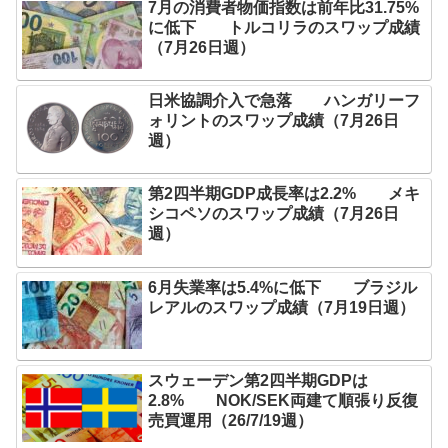
7月の消費者物価指数は前年比31.75%
に低下 トルコリラのスワップ成績
（7月26日週）
日米協調介入で急落 ハンガリーフ
ォリントのスワップ成績（7月26日
週）
第2四半期GDP成長率は2.2% メキ
シコペソのスワップ成績（7月26日
週）
6月失業率は5.4%に低下 ブラジル
レアルのスワップ成績（7月19日週）
スウェーデン第2四半期GDPは
2.8% NOK/SEK両建て順張り反復
売買運用（26/7/19週）