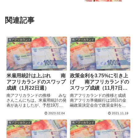
関連記事
南アフリカランド
南アフリカランド
米雇用統計は上ぶれ 南
政策金利を3.75%に引き上
アフリカランドのスワップ
げ 南アフリカランドの
成績（1月22日週）
スワップ成績（11月7日
週）
南アフリカランドの推移 みな
南アフリカランドの推移と成績
さんこんにちは。米雇用統計の発
南アフリカ準備銀行は18日の金
表がありましたが、予想19万人
融政策決定会合で政策金利を
のところ51.7万人と結果は大きく
3.50%から3.75%に引き上げまし
2023.02.04
2021.11.19
上ぶれました。メキシコペソは上
た。３年ぶりの引き上げで、イン
昇していますが、残念なことに南
フレ対策とされています。ラン
南アフリカランド
南アフリカランド
アフリカランドは上値が重く値が
ド/円は10月20日の高値7.95から
伸びません。1月22日週の...
上値を切り下げていて...