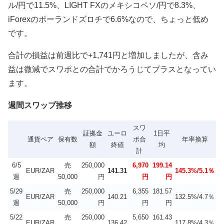
ル/円で11.5%、LIGHT FXのメキシコペソ/円で8.3%、
iForexのポーランドズロチで6.6%なので、ちょっと低め
です。
合計の損益は前週比で+1,741円と増加しましたが、含み
益は微減でスワポとの合計でかろうじてプラスとなってい
ます。
週間スワップ推移
スワ
証拠金
ユーロ
1日平
通貨ペア
保有数
ポ合
年率換算
額
終値
均
計
6/5
売
250,000
6,970
199.14
EUR/ZAR
141.31
145.3%/5.1％
週
50,000
円
円
円
5/29
売
250,000
6,355
181.57
EUR/ZAR
140.21
132.5%/4.7％
週
50,000
円
円
円
5/22
売
250,000
5,650
161.43
EUR/ZAR
136.42
117.8%/4.3％