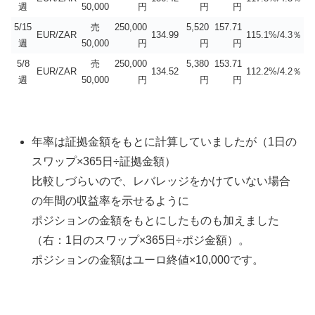
週
50,000
円
円
円
5/15
売
250,000
5,520
157.71
EUR/ZAR
134.99
115.1%/4.3％
週
50,000
円
円
円
5/8
売
250,000
5,380
153.71
EUR/ZAR
134.52
112.2%/4.2％
週
50,000
円
円
円
年率は証拠金額をもとに計算していましたが（1日の
スワップ×365日÷証拠金額）
比較しづらいので、レバレッジをかけていない場合
の年間の収益率を示せるように
ポジションの金額をもとにしたものも加えました
（右：1日のスワップ×365日÷ポジ金額）。
ポジションの金額はユーロ終値×10,000です。