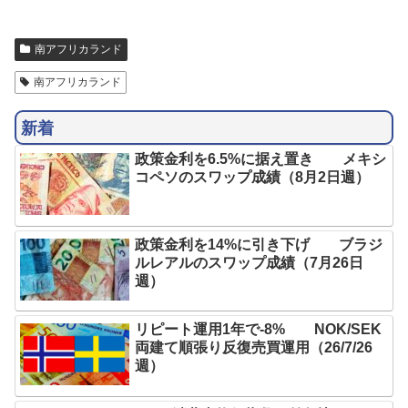
南アフリカランド
南アフリカランド
新着
政策金利を6.5%に据え置き メキシ
コペソのスワップ成績（8月2日週）
政策金利を14%に引き下げ ブラジ
ルレアルのスワップ成績（7月26日
週）
リピート運用1年で-8% NOK/SEK
両建て順張り反復売買運用（26/7/26
週）