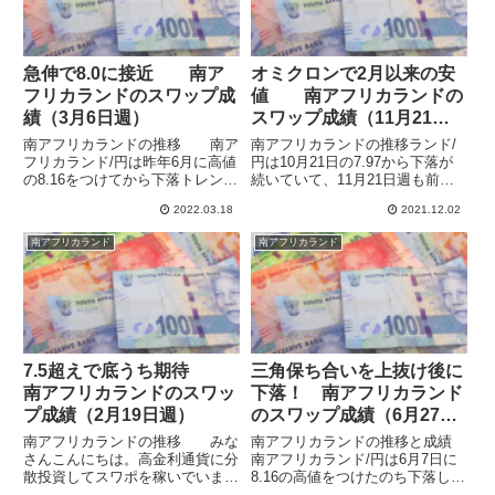
急伸で8.0に接近 南ア
オミクロンで2月以来の安
フリカランドのスワップ成
値 南アフリカランドの
績（3月6日週）
スワップ成績（11月21日
週）
南アフリカランドの推移 南ア
南アフリカランドの推移ランド/
フリカランド/円は昨年6月に高値
円は10月21日の7.97から下落が
の8.16をつけてから下落トレンド
続いていて、11月21日週も前半
でしたが、昨年11月にオミクロ
は7.21~7.29あたりで膠着してい
2022.03.18
2021.12.02
ンショックで6.94で底を打ってか
ましたが、26日の金曜日に南ア
らは上昇継続（青）となっていま
フリカが新たな変異種の発見を公
南アフリカランド
南アフリカランド
した。3月6日週には週初の7.47か
表したのち急落しています。前回
ら下値を切り上...
8月20日の安...
7.5超えで底うち期待
三角保ち合いを上抜け後に
南アフリカランドのスワッ
下落！ 南アフリカランド
プ成績（2月19日週）
のスワップ成績（6月27日
週）
南アフリカランドの推移 みな
南アフリカランドの推移と成績
さんこんにちは。高金利通貨に分
南アフリカランド/円は6月7日に
散投資してスワポを稼いでいま
8.16の高値をつけたのち下落し、
す。南アフリカランドは今年の最
三角保ち合いを形成して6月27日