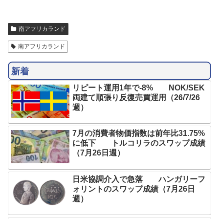
南アフリカランド
南アフリカランド
新着
リピート運用1年で-8% NOK/SEK
両建て順張り反復売買運用（26/7/26
週）
7月の消費者物価指数は前年比31.75%
に低下 トルコリラのスワップ成績
（7月26日週）
日米協調介入で急落 ハンガリーフ
ォリントのスワップ成績（7月26日
週）