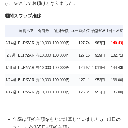
が、失速してお預けとなりました。
週間スワップ推移
通貨ペア
保有数
証拠金額
ユーロ終値
合計SW
1日平均SW
2/14週
EUR/ZAR
売10,000
100,000円
127.74
983円
140.43円
2/7週
EUR/ZAR
売10,000
100,000円
127.15
929円
132.71円
1/31週
EUR/ZAR
売10,000
100,000円
126.97
1,011円
144.43円
1/24週
EUR/ZAR
売10,000
100,000円
127.11
952円
136.00円
1/17週
EUR/ZAR
売10,000
100,000円
126.34
952円
136.00円
年率は証拠金額をもとに計算していましたが（1日の
スワップ×365日÷証拠金額）