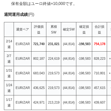
保有金額はユーロ終値×10,000です。
週間運用成績
(円)
評価損
累積
確定損
合計損
通貨ペア
確定SW
益
SW
益
益
2/14
EUR/ZAR
721,740
231,021
(44,814)
-198,583
754,178
週
2/7
EUR/ZAR
802,187
224,619
(44,814)
-198,583
828,223
+
週
1/31
EUR/ZAR
683,043
219,573
(44,814)
-198,583
710,801
+
週
1/24
EUR/ZAR
436,625
219,573
(44,814)
-198,583
457,615
週
1/17
EUR/ZAR
424,971
213,219
(44,814)
-198,583
439,607
週