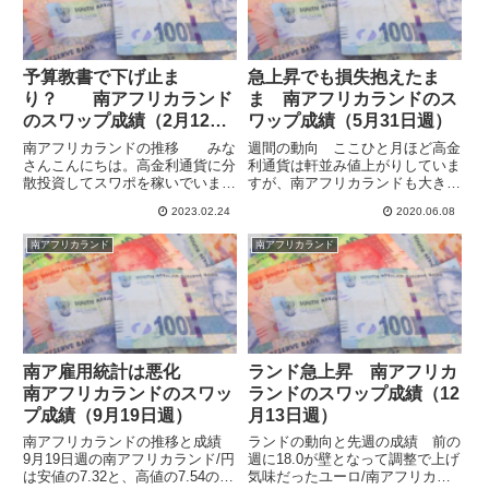
予算教書で下げ止ま
急上昇でも損失抱えたま
り？ 南アフリカランド
ま 南アフリカランドのス
のスワップ成績（2月12日
ワップ成績（5月31日週）
週）
南アフリカランドの推移 みな
週間の動向 ここひと月ほど高金
さんこんにちは。高金利通貨に分
利通貨は軒並み値上がりしていま
散投資してスワポを稼いでいま
すが、南アフリカランドも大きく
す。南アフリカの深刻な電力不足
上下に振れながら大幅に回復して
2023.02.24
2020.06.08
の長期化からランドは今年の最弱
きています。特に円安の影響もあ
通貨となっていて、運用も低迷し
って、対円で大きく伸びていま
南アフリカランド
南アフリカランド
ています。そのうえ、中国、ロシ
す。どうにか絶望的であった水準
アと合同で軍事演習をしていると
から、プラ転の希望も見えるとこ
の...
ろ...
南ア雇用統計は悪化
ランド急上昇 南アフリカ
南アフリカランドのスワッ
ランドのスワップ成績（12
プ成績（9月19日週）
月13日週）
南アフリカランドの推移と成績
ランドの動向と先週の成績 前の
9月19日週の南アフリカランド/円
週に18.0が壁となって調整で上げ
は安値の7.32と、高値の7.54の間
気味だったユーロ/南アフリカラ