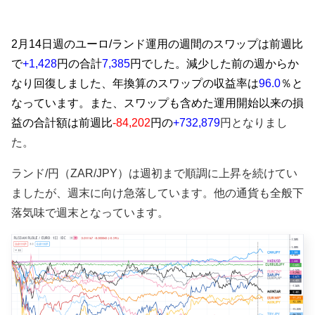
2月14日週のユーロ/ランド運用の週間のスワップは前週比
で
+
1,428
円
の合計
7,385
円でした。減少した前の週からか
なり回復しました、年換算のスワップの収益率は
96.0
％と
なっています。また、
スワップも含めた運用開始以来の損
益の合計額は前週比
-84,202
円の
+732,879
円となりまし
た。
ランド/円（ZAR/JPY）は週初まで順調に上昇を続けてい
ましたが、週末に向け急落しています。他の通貨も全般下
落気味で週末となっています。