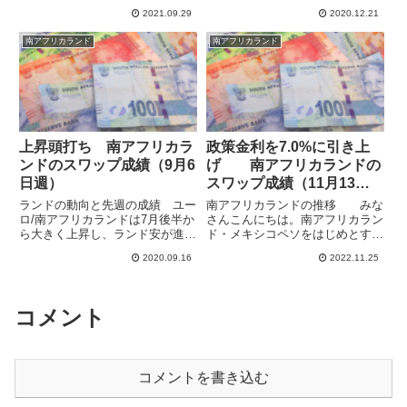
の狭い動きとなりました。前の週
ンドですが、12月13日週は再び
2021.09.29
2020.12.21
に大きめの下落がありましたが、
下落して18.0をしっかりと割って
いったんは落ち着いたようです。
きています。もう少し調整が長引
南アフリカランド
南アフリカランド
26日週はさらに動きが小さくな
くかと思いましたが、大きくラン
っていて、リスクオ...
ド高となって、ランド...
上昇頭打ち 南アフリカラ
政策金利を7.0%に引き上
ンドのスワップ成績（9月6
げ 南アフリカランドの
日週）
スワップ成績（11月13日
週）
ランドの動向と先週の成績 ユー
南アフリカランドの推移 みな
ロ/南アフリカランドは7月後半か
さんこんにちは。南アフリカラン
ら大きく上昇し、ランド安が進み
ド・メキシコペソをはじめとする
ましたが、8月9日週に反転し
高金利通貨や米ドル・英ポンドと
2020.09.16
2022.11.25
て、その後下落が続いています。
いった金利高めのメジャー通貨に
ネックラインは18.5あたりでまだ
分散投資する形でスワポ運用を行
かなり遠いですが、ダブルトップ
っています。ハイレバレッジで資
を形成しつつあるようにも見...
金効率を高めるとともに為替の
コメント
変...
コメントを書き込む