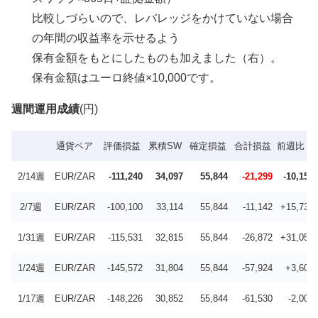
比較しづらいので、レバレッジをかけていない場合
の年間の収益率を示せるよう
保有金額をもとにしたものも加えました（右）。
保有金額はユーロ終値×10,000です。
週間運用成績
(円)
通貨ペア
評価損益
累積SW
確定損益
合計損益
前週比
2/14週
EUR/ZAR
-111,240
34,097
55,844
-21,299
-10,157
2/7週
EUR/ZAR
-100,100
33,114
55,844
-11,142
+15,730
1/31週
EUR/ZAR
-115,531
32,815
55,844
-26,872
+31,052
1/24週
EUR/ZAR
-145,572
31,804
55,844
-57,924
+3,606
1/17週
EUR/ZAR
-148,226
30,852
55,844
-61,530
-2,001