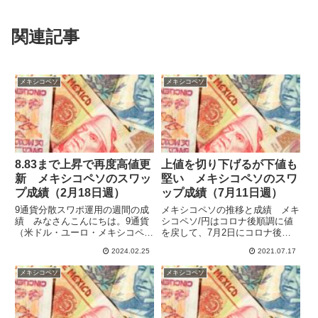
関連記事
メキシコペソ
メキシコペソ
8.83まで上昇で再度高値更
上値を切り下げるが下値も
新 メキシコペソのスワッ
堅い メキシコペソのスワ
プ成績（2月18日週）
ップ成績（7月11日週）
9通貨分散スワポ運用の週間の成
メキシコペソの推移と成績 メキ
績 みなさんこんにちは。9通貨
シコペソ/円はコロナ後順調に値
（米ドル・ユーロ・メキシコペ
を戻して、7月2日にコロナ後の
ソ・トルコリラ・ブラジルレア
最高値の5.62をつけましたが、そ
2024.02.25
2021.07.17
ル・インドルピー・ポーランドズ
の後は伸び悩み上値を切り下げて
ロチ・チェココルナ・ハンガリー
います。下げがあれば買いを入れ
メキシコペソ
メキシコペソ
フォリント）でスワップポイント
たかったですが、下値も堅い感じ
運用をしています。ハイレバで高
で5.50を割ると戻ります...
収益...