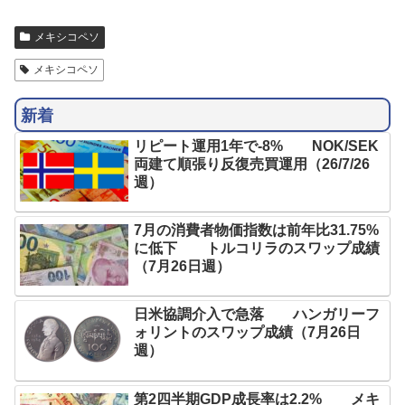
メキシコペソ
メキシコペソ
新着
リピート運用1年で-8% NOK/SEK
両建て順張り反復売買運用（26/7/26
週）
7月の消費者物価指数は前年比31.75%
に低下 トルコリラのスワップ成績
（7月26日週）
日米協調介入で急落 ハンガリーフ
ォリントのスワップ成績（7月26日
週）
第2四半期GDP成長率は2.2% メキ