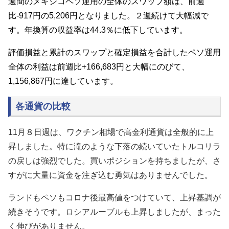
週間のメキシコペソ運用の全体のスワップ額は、前週
比-917円の5,206円となりました。２週続けて大幅減で
す。年換算の収益率は44.3
％に低下しています
。
評価損益と累計のスワップと確定損益を合計したペソ運用
全体の利益は前週比+166,683円と大幅にのびて、
1,156,867円に達しています。
各通貨の比較
11月８日週は、ワクチン相場で高金利通貨は全般的に上
昇しました。特に滝のような下落の続いていたトルコリラ
の戻しは強烈でした。買いポジションを持ちましたが、さ
すがに大量に資金を注ぎ込む勇気はありませんでした。
ランドもペソもコロナ後最高値をつけていて、上昇基調が
続きそうです。ロシアルーブルも上昇しましたが、まった
く伸びがありません。