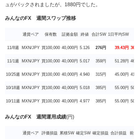
ュがバックされましたが、1880円でした。
みんなのFX 週間スワップ推移
通貨ペア
保有数
証拠金額
終値
合計SW
1日平均SW
年
11/8週
MXN/JPY
買100,000
40,000円
5.126
276円
39.43円
36.
11/1週
MXN/JPY
買100,000
40,000円
5.017
359円
51.28円
46.
10/25週
MXN/JPY
買100,000
40,000円
4.940
315円
45.00円
41.
10/18週
MXN/JPY
買100,000
40,000円
5.018
385円
55.00円
50.
10/11週
MXN/JPY
買100,000
40,000円
4.977
385円
55.00円
50.
みんなのFX 週間運用成績
(円)
通貨ペア
評価損益
累積SW
確定SW
確定損益
合計損益
前週