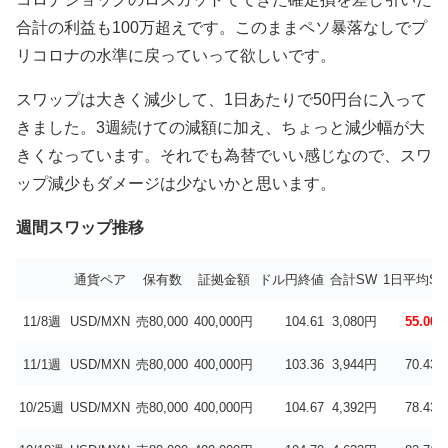
合計の利益も100万超えです。このままペソ暴落なしでプ
リコロナの水準に戻っていって欲しいです。
スワップは大きく減少して、1日あたりで50円台に入って
きました。3週続けての減額に加え、ちょっと減少幅が大
きくなっています。それでも為替でいい感じなので、スワ
ップ減少もダメージは少ないかと思います。
週間スワップ推移
通貨ペア
保有数
証拠金額
ドル円終値
合計SW
1日平均S
11/8週
USD/MXN
売80,000
400,000円
104.61
3,080円
55.00
11/1週
USD/MXN
売80,000
400,000円
103.36
3,944円
70.43
10/25週
USD/MXN
売80,000
400,000円
104.67
4,392円
78.43