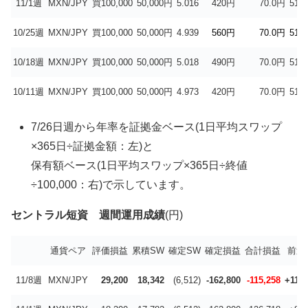
11/1週
MXN/JPY
買100,000
50,000円
5.016
420円
70.0円
51.
10/25週
MXN/JPY
買100,000
50,000円
4.939
560円
70.0円
51.
10/18週
MXN/JPY
買100,000
50,000円
5.018
490円
70.0円
51.
10/11週
MXN/JPY
買100,000
50,000円
4.973
420円
70.0円
51.
7/26日週から年率を証拠金ベース(1日平均スワップ
×365日÷証拠金額：左)と
保有額ベース(1日平均スワップ×365日÷終値
÷100,000：右)で示しています。
セントラル短資 週間運用成績
(円)
通貨ペア
評価損益
累積SW
確定SW
確定損益
合計損益
前週
11/8週
MXN/JPY
29,200
18,342
(6,512)
-162,800
-115,258
+11,4