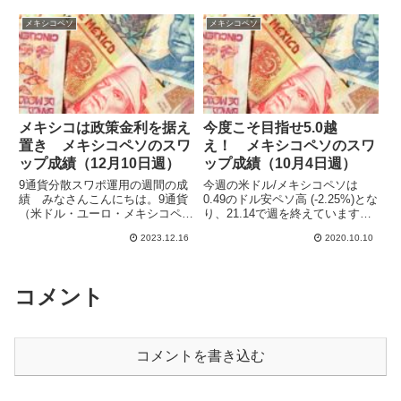
ることが決定され、会合後はド
昨年の1年間の値幅をもとに計算
ル/円が乱高下となりました。ク
メキシコペソ
メキシコペソ
するとメキシコペソ/円は14....
ロス円以外の通貨ペアでも変動が
大きくなったものもあり、だいぶ
不...
メキシコは政策金利を据え
今度こそ目指せ5.0越
置き メキシコペソのスワ
え！ メキシコペソのスワ
ップ成績（12月10日週）
ップ成績（10月4日週）
9通貨分散スワポ運用の週間の成
今週の米ドル/メキシコペソは
績 みなさんこんにちは。9通貨
0.49のドル安ペソ高 (-2.25%)とな
（米ドル・ユーロ・メキシコペ
り、21.14で週を終えています。9
ソ・トルコリラ・ブラジルレア
月末に急上昇しましたが、10月
2023.12.16
2020.10.10
ル・インドルピー・ポーランドズ
に入って一転下落となっていま
ロチ・チェココルナ・ハンガリー
す。来週は9月18日につけたコロ
フォリント）でスワップポイント
ナショック後のドル最安値（ペソ
運用をしています。ハイレバで高
最高値）の2...
コメント
収益...
コメントを書き込む