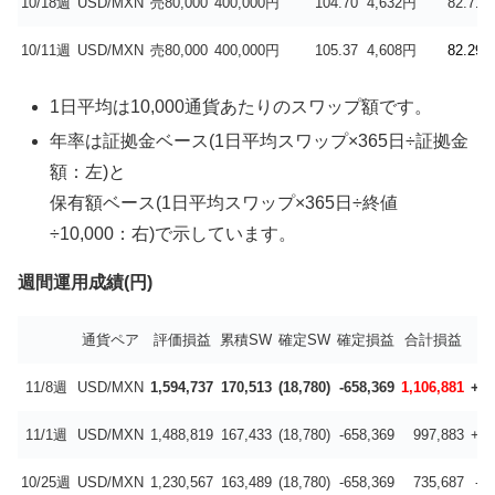
10/18週
USD/MXN
売80,000
400,000円
104.70
4,632円
82.71
10/11週
USD/MXN
売80,000
400,000円
105.37
4,608円
82.29
1日平均は10,000通貨あたりのスワップ額です。
年率は証拠金ベース(1日平均スワップ×365日÷証拠金
額：左)と
保有額ベース(1日平均スワップ×365日÷終値
÷10,000：右)で示しています。
週間運用成績(円)
通貨ペア
評価損益
累積SW
確定SW
確定損益
合計損益
前
11/8週
USD/MXN
1,594,737
170,513
(18,780)
-658,369
1,106,881
+10
11/1週
USD/MXN
1,488,819
167,433
(18,780)
-658,369
997,883
+26
10/25週
USD/MXN
1,230,567
163,489
(18,780)
-658,369
735,687
-1