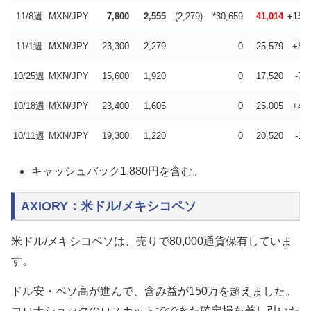
11/8週
MXN/JPY
7,800
2,555
(2,279)
*30,659
41,014
+15,4
11/1週
MXN/JPY
23,300
2,279
0
25,579
+8,0
10/25週
MXN/JPY
15,600
1,920
0
17,520
-7,
10/18週
MXN/JPY
23,400
1,605
0
25,005
+4,4
10/11週
MXN/JPY
19,300
1,220
0
20,520
-1,
キャッシュバック1,880円を含む。
AXIORY：米ドル/メキシコペソ
米ドル/メキシコペソは、売りで80,000通貨保有していま
す。
ドル安・ペソ高が進んで、含み益が150万を超えました。
コロナショックのロスカットでできた確定損を差し引いた