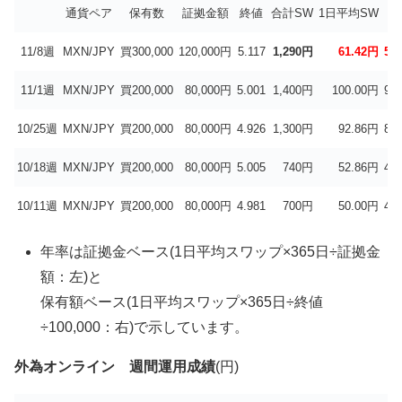
通貨ペア
保有数
証拠金額
終値
合計SW
1日平均SW
11/8週
MXN/JPY
買300,000
120,000円
5.117
1,290円
61.42円
56
11/1週
MXN/JPY
買200,000
80,000円
5.001
1,400円
100.00円
91
10/25週
MXN/JPY
買200,000
80,000円
4.926
1,300円
92.86円
84
10/18週
MXN/JPY
買200,000
80,000円
5.005
740円
52.86円
48
10/11週
MXN/JPY
買200,000
80,000円
4.981
700円
50.00円
45
年率は証拠金ベース(1日平均スワップ×365日÷証拠金
額：左)と
保有額ベース(1日平均スワップ×365日÷終値
÷100,000：右)で示しています。
外為オンライン 週間運用成績
(円)