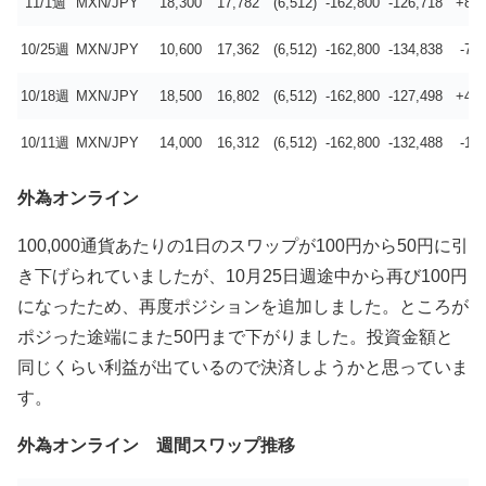
11/1週
MXN/JPY
18,300
17,782
(6,512)
-162,800
-126,718
+8,1
10/25週
MXN/JPY
10,600
17,362
(6,512)
-162,800
-134,838
-7,3
10/18週
MXN/JPY
18,500
16,802
(6,512)
-162,800
-127,498
+4,9
10/11週
MXN/JPY
14,000
16,312
(6,512)
-162,800
-132,488
-1,7
外為オンライン
100,000通貨あたりの1日のスワップが100円から50円に引
き下げられていましたが、10月25日週途中から再び100円
になったため、再度ポジションを追加しました。ところが
ポジった途端にまた50円まで下がりました。投資金額と
同じくらい利益が出ているので決済しようかと思っていま
す。
外為オンライン 週間スワップ推移