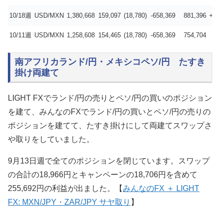
10/18週
USD/MXN
1,380,668
159,097
(18,780)
-658,369
881,396
+12
10/11週
USD/MXN
1,258,608
154,465
(18,780)
-658,369
754,704
-
南アフリカランド/円・メキシコペソ/円 たすき
掛け両建て
LIGHT FXでランド/円の売りとペソ/円の買いのポジション
を建て、みんなのFXでランド/円の買いとペソ/円の売りの
ポジションを建てて、たすき掛けにして両建てスワップさ
や取りをしていました。
9月13日週で全てのポジションを閉じています。スワップ
の合計の18,966円とキャンペーンの18,706円を含めて
255,692円の利益が出ました。【
みんなのFX ＋ LIGHT
FX: MXN/JPY・ZAR/JPY サヤ取り
】