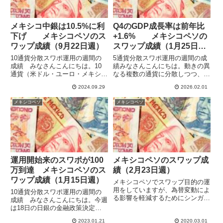
メキシコ中銀は10.5%に利
Q4のGDP成長率は前年比
下げ メキシコペソのス
+1.6% メキシコペソの
ワップ成績（9月22日週）
スワップ成績（1月25日
週）
10通貨分散スワポ運用の週間の
5通貨分散スワポ運用の週間の成
成績 みなさんこんにちは。10
績みなさんこんにちは。動きの異
通貨（米ドル・ユーロ・メキシコ
なる複数の通貨に分散しつつ、ハ
ペソ・トルコリラ・南アフリカラ
イレバで高収益を目指してスワッ
2024.09.29
2026.02.01
ンド・ブラジルレアル・インドル
プポイント運用をしています。
ピー・ポーランドズロチ・チェコ
2025年は10通貨で運用していた
メキシコペソ
メキシコペソ
コルナ・ハンガリーフォリント）
ものをトランプ警戒で徐々に規模
でスワップポイント運用をして
縮小して、3通貨（メキシコペ...
い...
運用開始来のスワポが100
メキシコペソのスワップ成
万到達 メキシコペソのス
績（2月23日週）
ワップ成績（1月15日週）
メキシコペソでスワップ目的の運
用をしていますが、為替変動によ
10通貨分散スワポ運用の週間の
る影響を軽減するためにシンガポ
成績 みなさんこんにちは。今週
ールドルの売りと両建てにしてい
は18日の日銀の金融政策決定会
ます。今回の急落で本当に機能す
合で大規模な金融緩和策を維持す
るのか検証する機会が来ました。
2023.01.21
2020.03.01