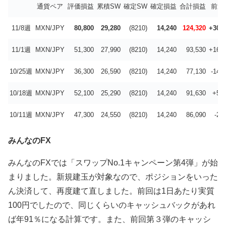
通貨ペア
評価損益
累積SW
確定SW
確定損益
合計損益
前週
11/8週
MXN/JPY
80,800
29,280
(8210)
14,240
124,320
+30,7
11/1週
MXN/JPY
51,300
27,990
(8210)
14,240
93,530
+16,4
10/25週
MXN/JPY
36,300
26,590
(8210)
14,240
77,130
-14,
10/18週
MXN/JPY
52,100
25,290
(8210)
14,240
91,630
+5,5
10/11週
MXN/JPY
47,300
24,550
(8210)
14,240
86,090
-2,
みんなのFX
みんなのFXでは「スワップNo.1キャンペーン第4弾」が始
まりました。新規建玉が対象なので、ポジションをいった
ん決済して、再度建て直しました。前回は1日あたり実質
100円でしたので、同じくらいのキャッシュバックがあれ
ば年91％になる計算です。また、前回第３弾のキャッシ