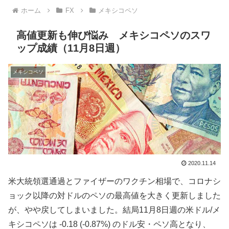
ホーム
FX
メキシコペソ
高値更新も伸び悩み メキシコペソのスワ
ップ成績（11月8日週）
メキシコペソ
2020.11.14
米大統領選通過とファイザーのワクチン相場で、コロナシ
ョック以降の対ドルのペソの最高値を大きく更新しました
が、やや戻してしまいました。結局11月8日週の米ドル/メ
キシコペソは
-0.18 (-0.87%)
の
ドル安・
ペソ高となり、