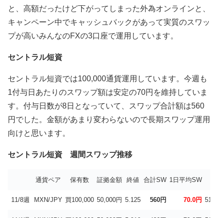
と、高額だったけど下がってしまった外為オンラインと、
キャンペーン中でキャッシュバックがあって実質のスワッ
プが高いみんなのFXの3口座で運用しています。
セントラル短資
セントラル短資では100,000通貨運用しています。今週も
1付与日あたりのスワップ額は安定の70円を維持していま
す。付与日数が8日となっていて、スワップ合計額は560
円でした。金額があまり変わらないので長期スワップ運用
向けと思います。
セントラル短資 週間スワップ推移
通貨ペア
保有数
証拠金額
終値
合計SW
1日平均SW
年
11/8週
MXN/JPY
買100,000
50,000円
5.125
560円
70.0円
51.