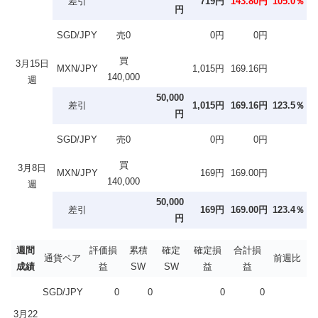
差引
719円
143.80円
105.0％
円
SGD/JPY
売0
0円
0円
買
3月15日
MXN/JPY
1,015円
169.16円
140,000
週
50,000
差引
1,015円
169.16円
123.5％
円
SGD/JPY
売0
0円
0円
買
3月8日
MXN/JPY
169円
169.00円
140,000
週
50,000
差引
169円
169.00円
123.4％
円
週間
評価損
累積
確定
確定損
合計損
通貨ペア
前週比
成績
益
SW
SW
益
益
SGD/JPY
0
0
0
0
3月22