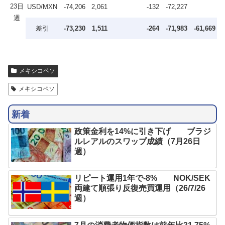
23日
USD/MXN
-74,206
2,061
-132
-72,227
週
差引
-73,230
1,511
-264
-71,983
-61,669
メキシコペソ
メキシコペソ
新着
政策金利を14%に引き下げ ブラジ
ルレアルのスワップ成績（7月26日
週）
リピート運用1年で-8% NOK/SEK
両建て順張り反復売買運用（26/7/26
週）