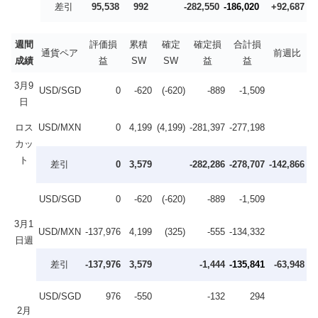
差引
95,538
992
-282,550
-186,020
+92,687
週間
評価損
累積
確定
確定損
合計損
通貨ペア
前週比
成績
益
SW
SW
益
益
3月9
USD/SGD
0
-620
(-620)
-889
-1,509
日
ロス
USD/MXN
0
4,199
(4,199)
-281,397
-277,198
カッ
ト
差引
0
3,579
-282,286
-278,707
-142,866
USD/SGD
0
-620
(-620)
-889
-1,509
3月1
USD/MXN
-137,976
4,199
(325)
-555
-134,332
日週
差引
-137,976
3,579
-1,444
-135,841
-63,948
USD/SGD
976
-550
-132
294
2月