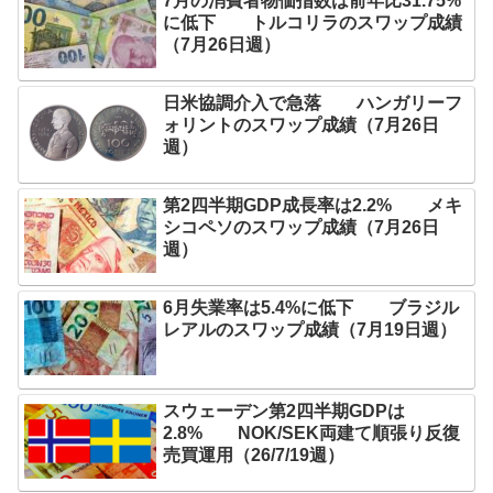
7月の消費者物価指数は前年比31.75%
に低下 トルコリラのスワップ成績
（7月26日週）
日米協調介入で急落 ハンガリーフ
ォリントのスワップ成績（7月26日
週）
第2四半期GDP成長率は2.2% メキ
シコペソのスワップ成績（7月26日
週）
6月失業率は5.4%に低下 ブラジル
レアルのスワップ成績（7月19日週）
スウェーデン第2四半期GDPは
2.8% NOK/SEK両建て順張り反復
売買運用（26/7/19週）