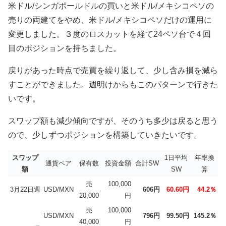
米ドル/シンガポールドルの買いと米ドル/メキシコペソの
売りの両建てをやめ、米ドル/メキシコペソだけの運用に
変更しました。３度のロスカットを経て24ペソ台で４回
目のポジションを持ちました。
戻りがあった時点で売買を繰り返して、少し含み損を減ら
すことができました。週明けからもこのパターンで行きた
いです。
スワップ額も減少傾向ですが、そのうち多少は戻ると思う
ので、少しずつポジションを構築していきたいです。
スワップ
1日平均
年率換
通貨ペア
保有数
投資金額
合計SW
額
SW
算
売
100,000
3月22日週
USD/MXN
606円
60.60円
44.2％
20,000
円
売
100,000
USD/MXN
796円
99.50円
145.2％
40,000
円