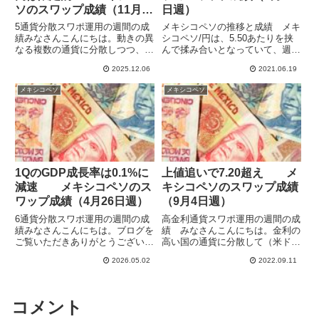
ソのスワップ成績（11月
日週）
30日週）
5通貨分散スワポ運用の週間の成
メキシコペソの推移と成績 メキ
績みなさんこんにちは。動きの異
シコペソ/円は、5.50あたりを挟
なる複数の通貨に分散しつつ、ハ
んで揉み合いとなっていて、週初
イレバで高収益を目指してスワッ
には高値の5.53をつけましたが、
2025.12.06
2021.06.19
プポイント運用をしています。
16日の米連邦公開市場委員会
2024年を通してほぼ10通貨で運
（FOMC）後に急落して、18日に
メキシコペソ
メキシコペソ
用していたものをトランプ警戒で
は5.31まで下げています。米のゼ
徐々に規模縮小して、3通貨（...
ロ金利解除の時期...
1QのGDP成長率は0.1%に
上値追いで7.20超え メ
減速 メキシコペソのス
キシコペソのスワップ成績
ワップ成績（4月26日週）
（9月4日週）
6通貨分散スワポ運用の週間の成
高金利通貨スワポ運用の週間の成
績みなさんこんにちは。ブログを
績 みなさんこんにちは。金利の
ご覧いただきありがとうございま
高い国の通貨に分散して（米ド
す。動きの異なる複数の通貨に分
ル・メキシコペソ・南アフリカラ
2026.05.02
2022.09.11
散しつつ、ハイレバで高収益を目
ンド・トルコリラ・ブラジルレア
指してスワップポイント運用をし
ル・インドルピー・ポーランドズ
ています。2025年は10通貨で運
ロチ）ハイレバ運用でスワポを年
用していたものをトランプ警...
100%くらい稼げないか検証し
コメント
て...