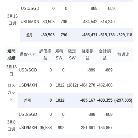
USD/SGD
0
0
-889
-889
3月15
USD/MXN
-30,503
796
-484,542
-514,249
日週
差引
-30,503
796
-485,431
-515,138
-329,118
週間
評価損
累積
確定
確定損
合計損
通貨ペア
前週比
成績
益
SW
SW
益
益
3月18
USD/SGD
0
0
-889
-889
日
ロス
USD/MXN
0
1812
(1812)
-484,278
-482,466
カッ
ト
差引
0
1812
-485,167
-483,355
(-297,335)
USD/SGD
0
0
-889
-889
3月8
USD/MXN
95,538
992
-281,661
-184,867
日週