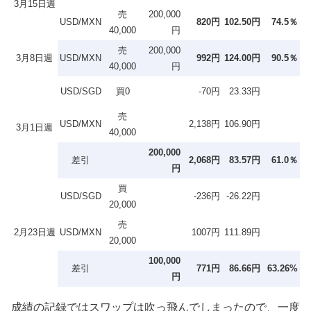
3月15日週
売
200,000
USD/MXN
820円
102.50円
74.5％
40,000
円
売
200,000
3月8日週
USD/MXN
992円
124.00円
90.5％
40,000
円
USD/SGD
買0
-70円
23.33円
売
USD/MXN
2,138円
106.90円
3月1日週
40,000
200,000
差引
2,068円
83.57円
61.0％
円
買
USD/SGD
-236円
-26.22円
20,000
売
2月23日週
USD/MXN
1007円
111.89円
20,000
100,000
差引
771円
86.66円
63.26%
円
成績の記録ではスワップは吹っ飛んでしまったので、一度