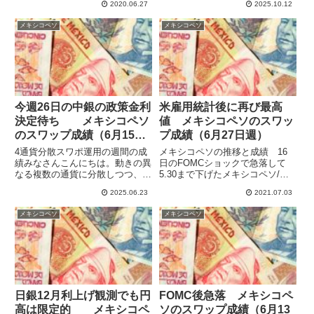
2020.06.27
2025.10.12
にいったんペソが上昇に転じて反
プポイント運用をしています。
転を期待しましたが、再度下落し
2024年を通してほぼ10通貨で運
メキシコペソ
メキシコペソ
て結局マイナスで終わっていま
用していたものをトランプ警戒で
す。5月貿易収支が赤字だった
徐々に規模縮小して、3通貨（...
こ...
今週26日の中銀の政策金利
米雇用統計後に再び最高
決定待ち メキシコペソ
値 メキシコペソのスワッ
のスワップ成績（6月15日
プ成績（6月27日週）
週）
4通貨分散スワポ運用の週間の成
メキシコペソの推移と成績 16
績みなさんこんにちは。動きの異
日のFOMCショックで急落して
なる複数の通貨に分散しつつ、ハ
5.30まで下げたメキシコペソ/円
イレバで高収益を目指してスワッ
は、反騰して5.62まで急騰してい
2025.06.23
2021.07.03
プポイント運用をしています。
ましたが、6月27日週前半は小動
2024年を通してほぼ10通貨で運
きでわずかに下落しました。金曜
メキシコペソ
メキシコペソ
用していたものを徐々に規模縮小
になって米雇用統計後に上昇して
して、4通貨（メキシコペソ・...
再び5.62をつけて...
日銀12月利上げ観測でも円
FOMC後急落 メキシコペ
高は限定的 メキシコペ
ソのスワップ成績（6月13