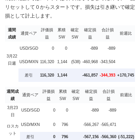
リセットして０からスタートです。損失は引き継いで確定
損として計上します。
週間
評価損
累積
確定
確定損
合計損
通貨ペア
前週比
成績
益
SW
SW
益
益
USD/SGD
0
0
-889
-889
3月22
USD/MXN
116,320
1,144
(538)
-460,968
-343,504
日週
差引
116,320
1,144
-461,857
-344,393
+170,745
週間成
評価損
累積
確定
確定損
合計損
通貨ペア
前週比
績
益
SW
SW
益
益
3月23
USD/SGD
0
0
-889
-889
日
USD/MXN
0
796
-566,267
-565,471
ロスカ
ット
差引
0
796
-567,156
-566,360
(-51,222)