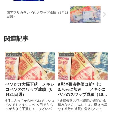
南アフリカランドのスワップ成績（3月22
日週）
関連記事
メキシコペソ
メキシコペソ
ペソだけ大幅下落 メキシ
9月消費者物価は前年比
コペソのスワップ成績（6
3.76%に加速 メキシコ
月21日週）
ペソのスワップ成績（10月
5日週）
6月に入ってから米ドル/メキシコ
4通貨分散スワポ運用の週間の成
ペソでもメキシコペソ/円でもペ
績みなさんこんにちは。動きの異
ソが大きく下落して、ひどいパフ
なる複数の通貨に分散しつつ、ハ
ォーマンスとなっています。週初
イレバで高収益を目指してスワッ