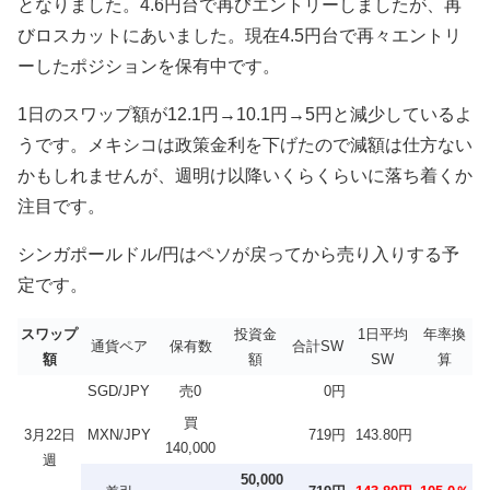
となりました。4.6円台で再びエントリーしましたが、再
びロスカットにあいました。現在4.5円台で再々エントリ
ーしたポジションを保有中です。
1日のスワップ額が12.1円→10.1円→5円と減少しているよ
うです。メキシコは政策金利を下げたので減額は仕方ない
かもしれませんが、週明け以降いくらくらいに落ち着くか
注目です。
シンガポールドル/円はペソが戻ってから売り入りする予
定です。
スワップ
投資金
1日平均
年率換
通貨ペア
保有数
合計SW
額
額
SW
算
SGD/JPY
売0
0円
買
3月22日
MXN/JPY
719円
143.80円
140,000
週
50,000