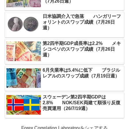
（7月26日週）
日米協調介入で急落 ハンガリーフ
ォリントのスワップ成績（7月26日
週）
第2四半期GDP成長率は2.2% メキ
シコペソのスワップ成績（7月26日
週）
6月失業率は5.4%に低下 ブラジル
レアルのスワップ成績（7月19日週）
スウェーデン第2四半期GDPは
2.8% NOK/SEK両建て順張り反復
売買運用（26/7/19週）
Forex Correlation Laboratoryをシェアする