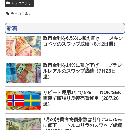
チェココルナ
チェココルナ
新着
政策金利を6.5%に据え置き メキシ
コペソのスワップ成績（8月2日週）
政策金利を14%に引き下げ ブラジ
ルレアルのスワップ成績（7月26日
週）
リピート運用1年で-8% NOK/SEK
両建て順張り反復売買運用（26/7/26
週）
7月の消費者物価指数は前年比31.75%
に低下 トルコリラのスワップ成績