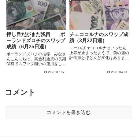
的安定しています。一方で、ユー
ナ、ユーロ/ポーランドズロチ、
ロ圏の金利引き上げで金利差が
米ドル/ハンガリーフォリントを
縮...
保...
押し目だがまだ浅目 ポ
チェココルナのスワップ成
ーランドズロチのスワップ
績（3月22日週）
成績（6月25日週）
ユーロ/チェココルナはいったん
上昇が止まったようで、前の週の
ポーランドズロチの推移 みなさ
評価損とほとんど変化はありませ
んこんにちは。高金利通貨の長期
んでした。特に戻りがあるわけで
保有でスワップ狙いの運用をして
もなく、再びユーロ高チェココル
います。中欧通貨のポーランドズ
ナ安が進む可能性もあります。一
2023.07.07
2020.04.01
ロチとチェココルナは対ユーロで
応売り上がりの計画ですが、どこ
変動が小さく、安定してスワポを
まで資金が続くかわかりませ
稼げるのではないかと考えていま
ん。...
す。両国とも利上げはいったん
コメント
打...
コメントを書き込む