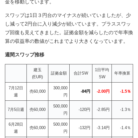
金を移動しています。
スワップは1日３円台のマイナスが続いていましたが、少
し減って2円台に入り減少が続いています。プラススワッ
プ回復も見えてきました。証拠金額を減らしたので年率換
算の収益率の数値がこれまでより大きくなっています。
週間スワップ推移
建玉
1日平均
証拠金額
合計SW
年率換算
(EUR)
SW
7月12日
300,000
売60,000
-84円
-2.00円
-1.5％
週
円
500,000
7月5日週
売60,000
-120円
-2.85円
-1.3％
円
6月28日
500,000
売60,000
-132円
-3.14円
-1.4％
週
円