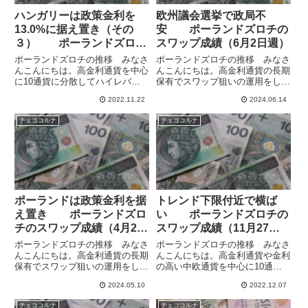
ハンガリーは政策金利を
欧州議会選挙で政局不
13.0%に据え置き（その
安 ポーランドズロチの
３） ポーランドズロチ
スワップ成績（6月2日週）
のスワップ成績（11月13
ポーランドズロチの推移 みなさ
ポーランドズロチの推移 みなさ
日週）
んこんにちは。高金利通貨を中心
んこんにちは。高金利通貨の長期
に10通貨に分散してハイレバレ
保有でスワップ狙いの運用をして
ッジでスワップポイント運用をし
います。中欧通貨のポーランドズ
2022.11.22
2024.06.14
ています。ポーランドをはじめと
ロチとチェココルナは対ユーロで
する中欧の国々もインフレ対策で
変動が小さく、為替の面では比較
チェココルナ
チェココルナ
金利を引き上げてきていて、チェ
的安定しています。一方で、ポー
コ7.00%、ポーランド6.7...
ランドもチェコも利下げを始め
て...
ポーランドは政策金利を据
トレンド下限付近で横ば
え置き ポーランドズロ
い ポーランドズロチの
チのスワップ成績（4月28
スワップ成績（11月27日
日週）
週）
ポーランドズロチの推移 みなさ
ポーランドズロチの推移 みなさ
んこんにちは。高金利通貨の長期
んこんにちは。高金利通貨や金利
保有でスワップ狙いの運用をして
の高い中欧通貨を中心に10通貨
います。中欧通貨のポーランドズ
に分散してハイレバレッジでスワ
2024.05.10
2022.12.07
ロチとチェココルナは対ユーロで
ップポイント運用をしています。
変動が小さく、為替の面では比較
中欧通貨はユーロ/チェココル
チェココルナ
チェココルナ