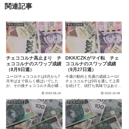
関連記事
チェココルナ
チェココルナ
チェココルナ高止まり チ
DKK/CZKがマイ転 チェ
ェココルナのスワップ成績
ココルナのスワップ成績
（8月9日週）
（9月27日週）
ユーロ/チェココルナは6月から7
今週の動向と先週の成績ユーロ/
月半ばまで長らく横ばいでした
チェココルナは9月を通して上昇
が、その後チェココルナ高が継続
を続けて、頭打ち気味ではありま
しています。このところドルに対
すが、9月27日週もユーロ高・チ
2020.08.19
2020.10.09
してはユーロ高ですが、そのユー
ェココルナ安となっています。週
ロ以上にチェココルナが強いよう
末のチェココルナの合計の損益
チェココルナ
チェココルナ
です。8/9週は週初にチェココル
は-545,344円で、前週比-28,068
ナ高となった後、少し伸び悩ん...
円でした。7週続...