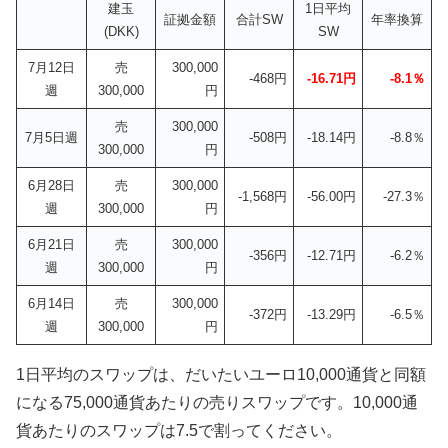
建玉
1日平均
証拠金額
合計SW
年率換算
(DKK)
SW
7月12日
売
300,000
-468円
-16.71円
-8.1％
週
300,000
円
売
300,000
7月5日週
-508円
-18.14円
-8.8％
300,000
円
6月28日
売
300,000
-1,568円
-56.00円
-27.3％
週
300,000
円
6月21日
売
300,000
-356円
-12.71円
-6.2％
週
300,000
円
6月14日
売
300,000
-372円
-13.29円
-6.5％
週
300,000
円
1日平均のスワップは、だいたいユーロ10,000通貨と同額
になる75,000通貨あたりの売りスワップです。10,000通
貨あたりのスワップは7.5で割ってください。