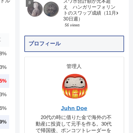
米ドル
スワポ合計額が元本超
え ハンガリーフォリン
トのスワップ成績（11月
30日週）
56 views
算
プロフィール
.8%
管理人
.3%
.5%
.3%
Juhn Doe
.6%
20代の時に借りた金で海外の不
.9%
動産に投資して元手を作る。30代
で帰国後、ポンコツトレーダーを