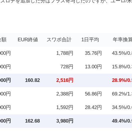
ーロ/ズロチを追加した分はプラス寄与したのですが、ユーロ/
金額
EUR終値
スワポ合計
1日平均
年率換
000円
1,788円
35.76円
43.5%/0
000円
728円
13.00円
15.8%/0
000円
160.82
2,516円
28.9%/0
000円
2,388円
56.86円
69.2%/1
000円
1,592円
28.42円
34.5%/0
000円
162.68
3,980円
49.4%/0