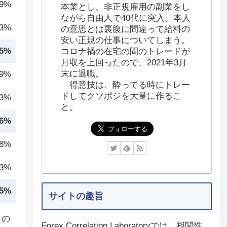
.9%
本業とし、非正規雇用の副業をし
ながら自由人で40代に突入。本人
.3%
の意思とは裏腹に間違って給料の
安い正規の仕事についてしまう。
.5%
コロナ禍の在宅の間のトレードが
月収を上回ったので、2021年3月
末に退職。
.9%
得意技は、酔ってる時にトレー
ドしてクソポジを大量に作るこ
.3%
と。
.6%
.8%
.3%
.5%
サイトの趣旨
りの
Forex Correlation Laboratoryでは、相関性