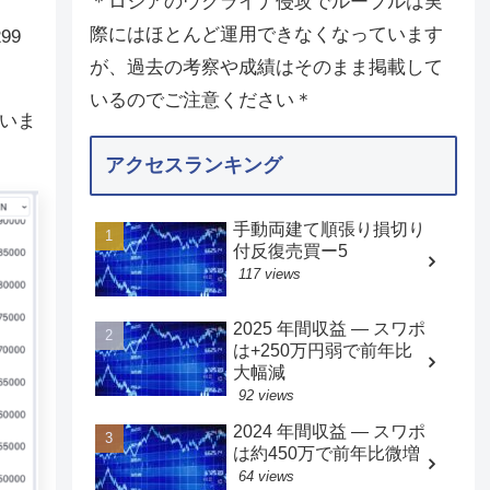
＊ロシアのウクライナ侵攻でルーブルは実
際にはほとんど運用できなくなっています
99
が、過去の考察や成績はそのまま掲載して
いるのでご注意ください＊
ていま
アクセスランキング
手動両建て順張り損切り
付反復売買ー5
117 views
2025 年間収益 — スワポ
は+250万円弱で前年比
大幅減
92 views
2024 年間収益 — スワポ
は約450万で前年比微増
64 views