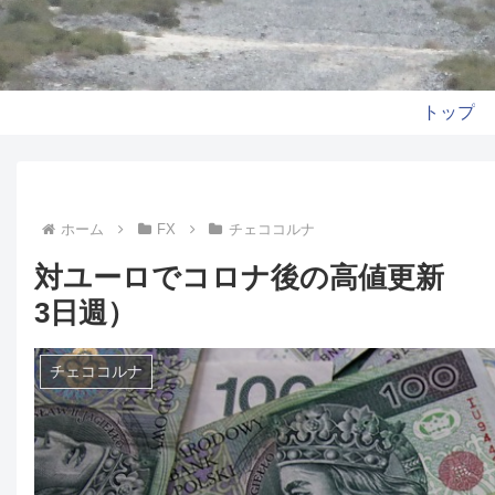
トップ
ホーム
FX
チェココルナ
対ユーロでコロナ後の高値更新 
3日週）
チェココルナ