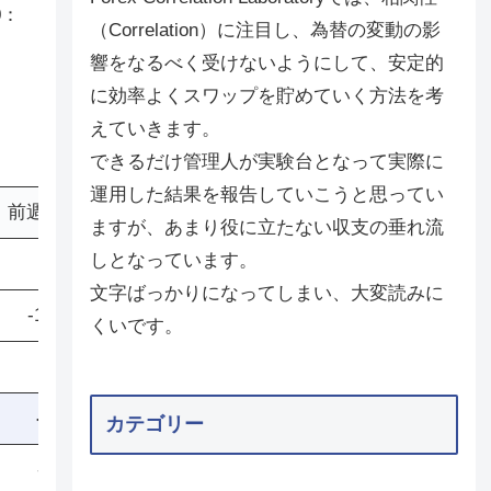
0：
（Correlation）に注目し、為替の変動の影
響をなるべく受けないようにして、安定的
に効率よくスワップを貯めていく方法を考
えていきます。
できるだけ管理人が実験台となって実際に
運用した結果を報告していこうと思ってい
前週比
ますが、あまり役に立たない収支の垂れ流
しとなっています。
42,162
文字ばっかりになってしまい、大変読みに
-115,758
くいです。
-73,596
カテゴリー
-29,211