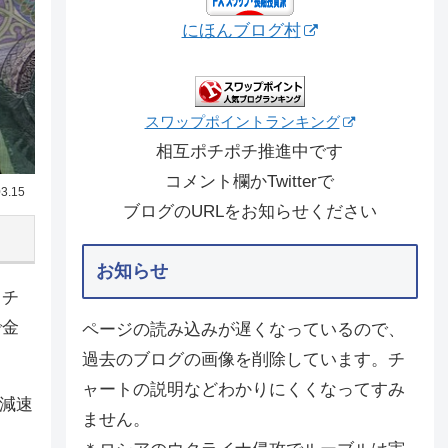
にほんブログ村
スワップポイントランキング
相互ポチポチ推進中です
コメント欄かTwitterで
3.15
ブログのURLをお知らせください
お知らせ
とチ
で金
ページの読み込みが遅くなっているので、
過去のブログの画像を削除しています。チ
ャートの説明などわかりにくくなってすみ
ら減速
ません。