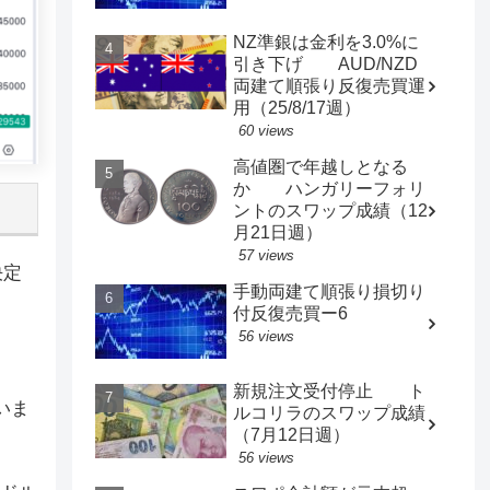
NZ準銀は金利を3.0%に
引き下げ AUD/NZD
両建て順張り反復売買運
用（25/8/17週）
60 views
高値圏で年越しとなる
か ハンガリーフォリ
ントのスワップ成績（12
月21日週）
57 views
決定
手動両建て順張り損切り
付反復売買ー6
56 views
新規注文受付停止 ト
いま
ルコリラのスワップ成績
（7月12日週）
56 views