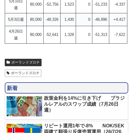
5月10日
80,000
-52,756
1,523
0
-51,233
-4,337
週
5月3日週
80,000
-48,326
1,430
0
-46,896
+4,417
4月26日
80,000
-52,641
1,328
0
-51,313
-7,622
週
ポーランドズロチ
ポーランドズロチ
新着
政策金利を14%に引き下げ ブラジ
ルレアルのスワップ成績（7月26日
週）
リピート運用1年で-8% NOK/SEK
両建て順張り反復売買運用（26/7/26