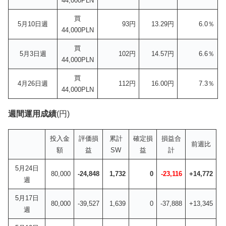
44,000PLN
買
5月10日週
93円
13.29円
6.0％
44,000PLN
買
5月3日週
102円
14.57円
6.6％
44,000PLN
買
4月26日週
112円
16.00円
7.3％
44,000PLN
週間運用成績
(円)
投入金
評価損
累計
確定損
損益合
前週比
額
益
SW
益
計
5月24日
80,000
-24,848
1,732
0
-23,116
+14,772
週
5月17日
80,000
-39,527
1,639
0
-37,888
+13,345
週