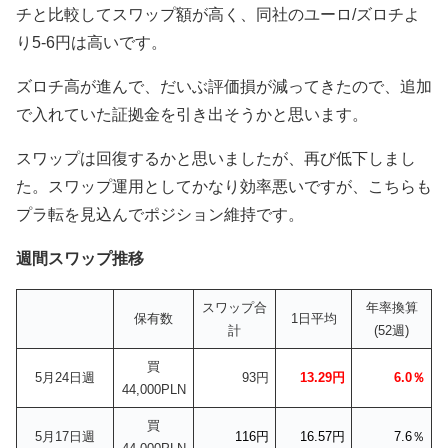
チと比較してスワップ額が高く、同社のユーロ/ズロチよ
り5-6円は高いです。
ズロチ高が進んで、だいぶ評価損が減ってきたので、追加
で入れていた証拠金を引き出そうかと思います。
スワップは回復するかと思いましたが、再び低下しまし
た。スワップ運用としてかなり効率悪いですが、こちらも
プラ転を見込んでポジション維持です。
週間スワップ推移
スワップ合
年率換算
保有数
1日平均
計
(52週)
買
5月24日週
93円
13.29円
6.0％
44,000PLN
買
5月17日週
116円
16.57円
7.6％