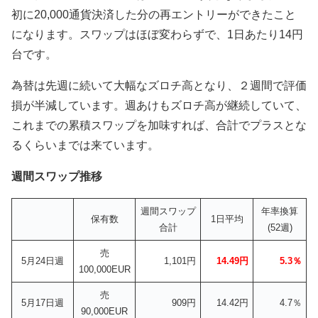
初に20,000通貨決済した分の再エントリーができたこと
になります。スワップはほぼ変わらずで、1日あたり14円
台です。
為替は先週に続いて大幅なズロチ高となり、２週間で評価
損が半減しています。週あけもズロチ高が継続していて、
これまでの累積スワップを加味すれば、合計でプラスとな
るくらいまでは来ています。
週間スワップ推移
週間スワップ
年率換算
保有数
1日平均
合計
(52週)
売
5月24日週
1,101円
14.49円
5.3％
100,000EUR
売
5月17日週
909円
14.42円
4.7％
90,000EUR