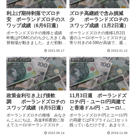
利上げ期待剥落でズロチ
ズロチ高継続で含み損減
安 ポーランドズロチのス
少 ポーランドズロチの
ワップ成績（6月6日週）
スワップ成績（1月2日週）
ポーランドズロチの推移と成績
ポーランドズロチの推移1月2日
昨晩はFOMCののち少し大きく為
週のユーロ/ポーランドズロチは
替相場が動きました。まだ初動で
寄り付きの4.590が高値で、週を
流れが変わるのかはわかりません
通してユーロ安ズロチ高となっ
2021.06.17
2022.01.12
が、これまで上げ続けたユーロ/
て、4.540まで下落しました。9日
円が下げたりしているのでちょっ
週に入ってもズロチ高が継続して
ポーランドズロチ
ポーランドズロチ
と注意が必要かと思います。高金
一時は4.528まで下げています。4
利通貨では、ペソやランドは下...
日のポーランド中...
政策金利引き上げ後軟
11月3日週 ポーランドズ
調 ポーランドズロチの
ロチ/円・ユーロ/円両建て
スワップ成績（6月5日週）
と香港ドル/円・ユーロ/米
ドル・ポーランドズロチ/
ポーランドズロチの推移 みなさ
ポーランドズロチ/円とユーロ/円
円の三角裁定のスワップ成
んこんにちは。高金利6通貨に加
の両建てはFXプライムに1セット
えてユーロ/ポーランドズロチで
残っているだけです。あまりスワ
績
もスワップ運用をしています。ポ
ップも良いわけではないので、ズ
2022.06.14
2019.11.09
ーランドはこのところの政策金利
ロチの上がり方次第ではポジショ