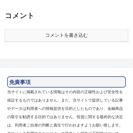
引き上げで、インドや南アフリカ
ンを決済するかもしれません。
や中国より高金利となっていま
LIGHT FXの口座では香港ドル/
す。また、ユーロとかなり連動す
円・ユーロ/米ドル・ポ...
コメント
る...
コメントを書き込む
免責事項
当サイトに掲載されている情報はその内容の正確性および安全性を
保証するものではありません。また、当サイトで提供している記事
やデータは利用者への情報提供を目的としたものであり、金融商品
の取引を勧誘する目的ではありません。投資に関する最終的な決定
は、利用者ご自身の判断と責任で行われますようお願い致します。