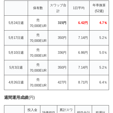
スワップ合
年率換算
保有数
1日平均
計
(52週)
売
5月24日週
315円
6.42円
4.7％
70,000EUR
売
5月17日週
350円
7.14円
5.2％
70,000EUR
売
5月10日週
336円
6.86円
5.0％
70,000EUR
売
5月3日週
350円
7.14円
5.2％
70,000EUR
売
4月26日週
427円
8.71円
6.4％
70,000EUR
週間運用成績
(円)
投入金
累計スワ
評価損益
損益合計
前週比