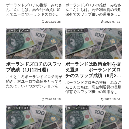
ポーランドズロチの推移 みなさ
ポーランドズロチの推移 みなさ
んこんにちは。高金利6通貨に加
んこんにちは。高金利通貨の長期
えてユーロ/ポーランドズロチで
保有でスワップ狙いの運用をして
もスワップ運用をしています。ユ
います。中欧通貨のポーランドズ
2022.07.26
2023.07.21
ーロ/ズロチは対円の高金利通貨
ロチとチェココルナは対ユーロで
と比較してボラティリティが低い
変動が小さく、安定してスワポを
ポーランドズロチ
チェココルナ
のですが、スワポはこのところ大
稼げるのではないかと考えていま
幅に増加していて、運用の中心
す。7月7日にポーランド国立銀...
と...
ポーランドズロチのスワッ
ポーランドは政策金利を据
プ成績（1月12日週）
え置き ポーランドズロ
チのスワップ成績（9月22
このところポーランドズロチ高が
日週）
続き、対ユーロで高値をとってき
ポーランドズロチの推移 みなさ
たので、いくつかポジションを決
んこんにちは。高金利通貨の長期
済しました。成績はポジションご
保有でスワップ狙いの運用をして
とにそれぞれでしたが、どれもな
います。中欧通貨のポーランドズ
かなかのパフォーマンスだったと
2020.01.18
2024.10.04
ロチとチェココルナは対ユーロで
思います。結果は【ポーランドズ
とくに変動が小さく、新興国の高
ポーランドズロチ
ポーランドズロチ
ロチ利確】に記録してありま
金利通貨と比較してかなり安定し
す。...
ています。ポーランドもチェコ
も...