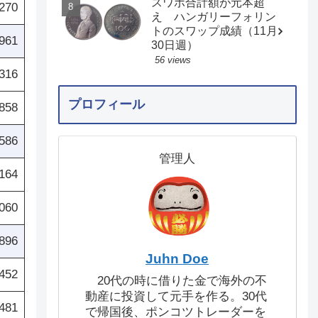
スワポ合計額が元本超
270
え ハンガリーフォリン
トのスワップ成績（11月
961
30日週）
56 views
,316
プロフィール
858
586
管理人
,164
060
896
Juhn Doe
,452
20代の時に借りた金で海外の不
動産に投資して元手を作る。30代
481
で帰国後、ポンコツトレーダーを