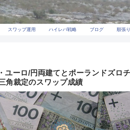
スワップ運用
ハイレバ戦略
ブログ
順張
円・ユーロ/円両建てとポーランドズロチ
の三角裁定のスワップ成績