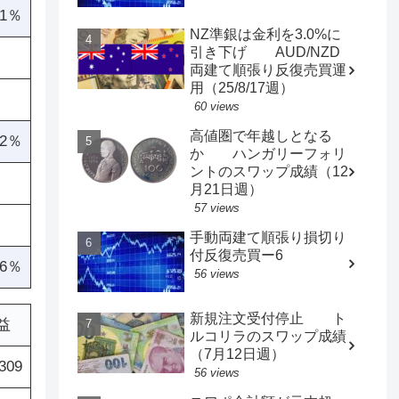
.1％
NZ準銀は金利を3.0%に
引き下げ AUD/NZD
両建て順張り反復売買運
用（25/8/17週）
60 views
高値圏で年越しとなる
.2％
か ハンガリーフォリ
ントのスワップ成績（12
月21日週）
57 views
手動両建て順張り損切り
付反復売買ー6
.6％
56 views
新規注文受付停止 ト
益
ルコリラのスワップ成績
（7月12日週）
,309
56 views