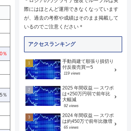
＊ロシアのウクライナ侵攻でルーブルは実
際にはほとんど運用できなくなっています
が、過去の考察や成績はそのまま掲載して
いるのでご注意ください＊
アクセスランキング
.0％
手動両建て順張り損切り
付反復売買ー5
119 views
2025 年間収益 — スワポ
は+250万円弱で前年比
.5％
大幅減
92 views
2024 年間収益 — スワポ
は約450万で前年比微増
65 views