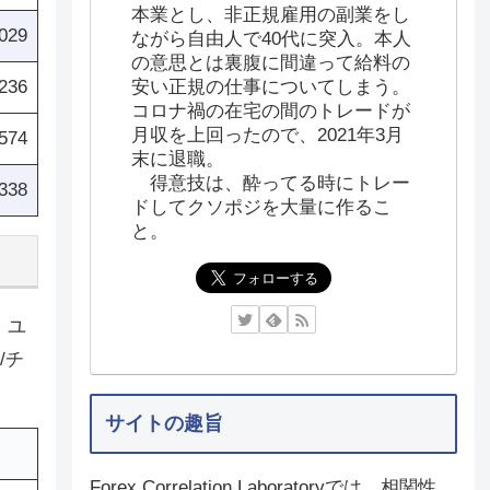
本業とし、非正規雇用の副業をし
029
ながら自由人で40代に突入。本人
の意思とは裏腹に間違って給料の
安い正規の仕事についてしまう。
,236
コロナ禍の在宅の間のトレードが
月収を上回ったので、2021年3月
574
末に退職。
得意技は、酔ってる時にトレー
338
ドしてクソポジを大量に作るこ
と。
。ユ
/チ
サイトの趣旨
Forex Correlation Laboratoryでは、相関性