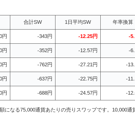
合計SW
1日平均SW
年率換算
00円
-343円
-12.25円
-5
00円
-352円
-12.57円
-6
00円
-762円
-27.21円
-13
00円
-637円
-22.75円
-11
00円
-688円
-24.57円
-12
になる75,000通貨あたりの売りスワップです。10,000通