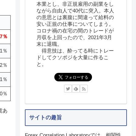
本業とし、非正規雇用の副業をし
ながら自由人で40代に突入。本人
の意思とは裏腹に間違って給料の
安い正規の仕事についてしまう。
コロナ禍の在宅の間のトレードが
.7％
月収を上回ったので、2021年3月
末に退職。
.1％
得意技は、酔ってる時にトレー
ドしてクソポジを大量に作るこ
と。
.2％
.1％
.0％
貨あ
サイトの趣旨
Forex Correlation Laboratoryでは、相関性