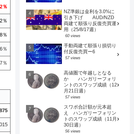
.2％
NZ準銀は金利を3.0%に
引き下げ AUD/NZD
.2％
両建て順張り反復売買運
用（25/8/17週）
.8％
60 views
手動両建て順張り損切り
.6％
付反復売買ー6
57 views
.7％
高値圏で年越しとなる
か ハンガリーフォリ
ントのスワップ成績（12
月21日週）
57 views
スワポ合計額が元本超
,875
え ハンガリーフォリン
トのスワップ成績（11月
015
30日週）
56 views