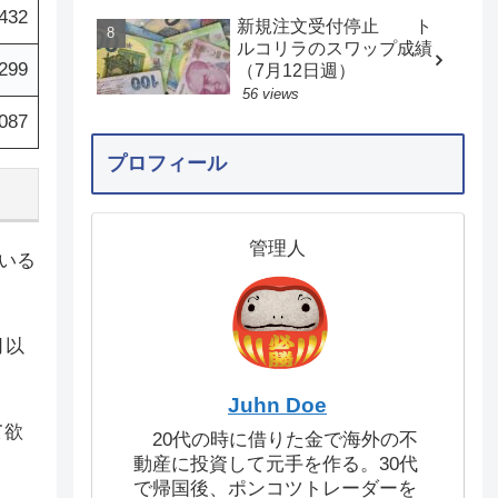
,432
新規注文受付停止 ト
ルコリラのスワップ成績
,299
（7月12日週）
56 views
,087
プロフィール
管理人
ている
月以
Juhn Doe
て欲
20代の時に借りた金で海外の不
動産に投資して元手を作る。30代
で帰国後、ポンコツトレーダーを