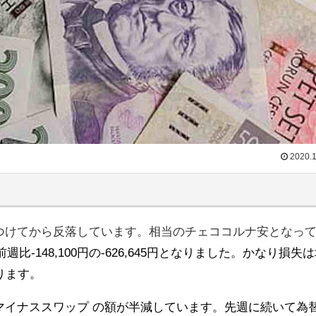
2020.1
をつけてから反落しています。相当のチェココルナ安となっ
-148,100円の-626,645円となりました。かなり損失
ります。
Kもマイナススワップ の額が半減しています。先週に続いて為