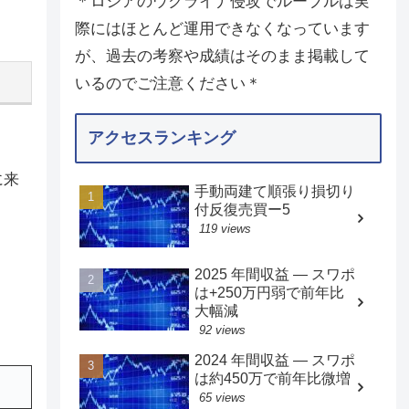
＊ロシアのウクライナ侵攻でルーブルは実
際にはほとんど運用できなくなっています
が、過去の考察や成績はそのまま掲載して
いるのでご注意ください＊
アクセスランキング
に来
手動両建て順張り損切り
付反復売買ー5
119 views
2025 年間収益 — スワポ
は+250万円弱で前年比
大幅減
92 views
2024 年間収益 — スワポ
は約450万で前年比微増
65 views