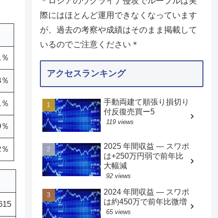
＊ロシアのウクライナ侵攻でルーブルは実
際にはほとんど運用できなくなっています
が、過去の考察や成績はそのまま掲載して
いるのでご注意ください＊
1％
アクセスランキング
3％
手動両建て順張り損切り
1％
付反復売買ー5
119 views
9％
2025 年間収益 — スワポ
2％
は+250万円弱で前年比
大幅減
92 views
2024 年間収益 — スワポ
は約450万で前年比微増
615
65 views