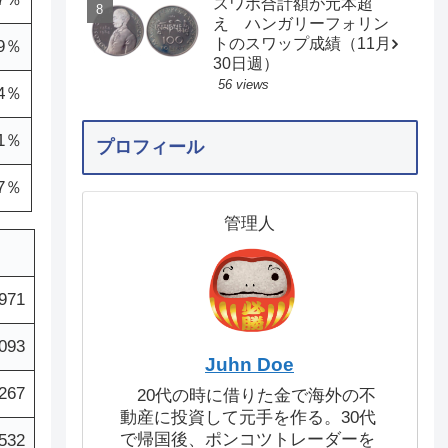
スワポ合計額が元本超
え ハンガリーフォリン
トのスワップ成績（11月
.9％
30日週）
56 views
.4％
.1％
プロフィール
.7％
管理人
971
,093
Juhn Doe
267
20代の時に借りた金で海外の不
動産に投資して元手を作る。30代
で帰国後、ポンコツトレーダーを
,532