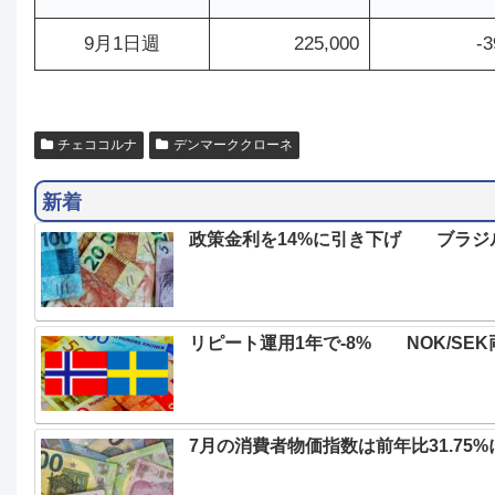
9月1日週
225,000
-3
チェココルナ
デンマーククローネ
新着
政策金利を14%に引き下げ ブラジ
リピート運用1年で-8% NOK/SEK
7月の消費者物価指数は前年比31.7