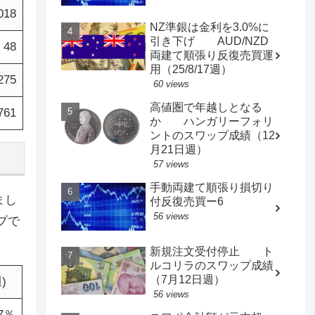
018
NZ準銀は金利を3.0%に
引き下げ AUD/NZD
48
両建て順張り反復売買運
用（25/8/17週）
275
60 views
高値圏で年越しとなる
761
か ハンガリーフォリ
ントのスワップ成績（12
月21日週）
57 views
手動両建て順張り損切り
まし
付反復売買ー6
56 views
プで
新規注文受付停止 ト
ルコリラのスワップ成績
（7月12日週）
)
56 views
.7％