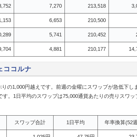
8,752
7,270
213,518
3,
1,153
6,653
210,500
0,289
5,741
210,452
9,704
4,881
210,177
14,
チェココルナ
ぶりの1,000円越えです。前週の金曜にスワップが急低下し
す。1日平均のスワップは75,000通貨あたりの売りスワッ
スワップ合計
1日平均
年率換算(52週
1,025円
47.75円
23