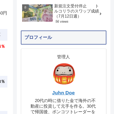
新規注文受付停止 ト
ルコリラのスワップ成績
0円
（7月12日週）
56 views
算
プロフィール
.4％
管理人
.8％
Juhn Doe
20代の時に借りた金で海外の不
動産に投資して元手を作る。30代
で帰国後、ポンコツトレーダーを