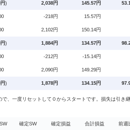
0円
)
2,038円
145.57円
53
00
-218円
15.57円
00
2,102円
150.14円
0円
)
1,884円
134.57円
98
00
-212円
-15.14円
00
2,090円
149.29円
0円
)
1,878円
134.15円
97
ので、一度リセットして０からスタートです。損失は引き
SW
確定SW
確定損益
合計損益
前週