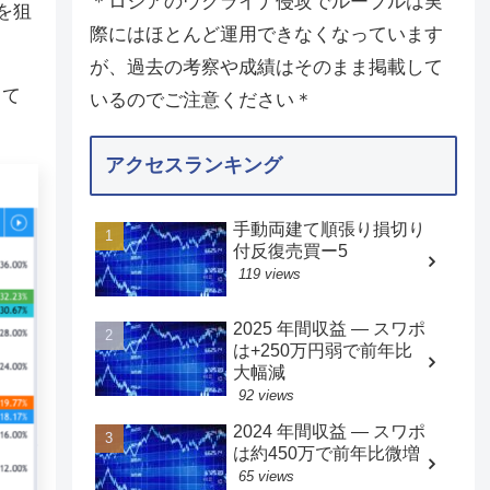
＊ロシアのウクライナ侵攻でルーブルは実
を狙
際にはほとんど運用できなくなっています
が、過去の考察や成績はそのまま掲載して
して
いるのでご注意ください＊
アクセスランキング
手動両建て順張り損切り
付反復売買ー5
119 views
2025 年間収益 — スワポ
は+250万円弱で前年比
大幅減
92 views
2024 年間収益 — スワポ
は約450万で前年比微増
65 views