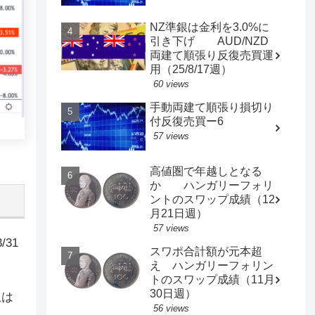
NZ準銀は金利を3.0%に
引き下げ AUD/NZD
両建て順張り反復売買運
用（25/8/17週）
60 views
手動両建て順張り損切り
付反復売買ー6
57 views
高値圏で年越しとなる
か ハンガリーフォリ
ントのスワップ成績（12
月21日週）
57 views
31
スワポ合計額が元本超
え ハンガリーフォリン
トのスワップ成績（11月
30日週）
上は
56 views