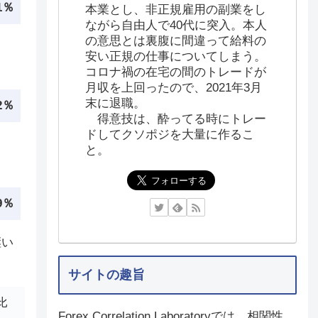
.1％
本業とし、非正規雇用の副業をし
ながら自由人で40代に突入。本人
の意思とは裏腹に間違って給料の
安い正規の仕事についてしまう。
コロナ禍の在宅の間のトレードが
月収を上回ったので、2021年3月
末に退職。
.2％
得意技は、酔ってる時にトレー
ドしてクソポジを大量に作るこ
と。
.9％
継い
サイトの趣旨
比
Forex Correlation Laboratoryでは、相関性