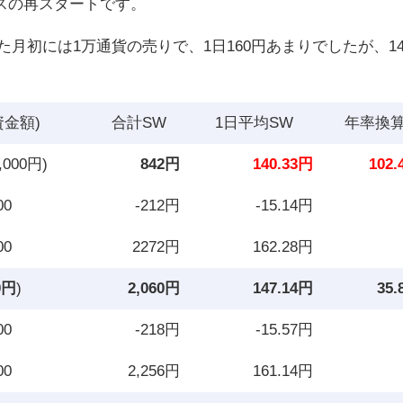
スの再スタートです。
月初には1万通貨の売りで、1日160円あまりでしたが、14
資金額)
合計SW
1日平均SW
年率換
,000円)
842円
140.33円
102
00
-212円
-15.14円
00
2272円
162.28円
0円
)
2,060円
147.14円
35
00
-218円
-15.57円
00
2,256円
161.14円