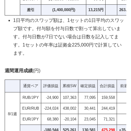
差引
(1,400,000円)
13,215円
263.2
1日平均のスワップ額は、1セットの1日平均のスワッ
プ額です。付与額を付与日数で割って算出していま
す。付与日数が7日でない場合は日数を記入してま
す。1セットの年率は証拠金225,000円で計算してい
ます。
週間運用成績
(円)
通貨ペア
評価損益
累積SW
確定損益
合計損益
前週
RUB/JPY
-24,900
107,363
77,095
159,558
EUR/RUB
-224,024
438,002
30,441
244,419
8/1週
EUR/JPY
68,380
-20,104
23,045
71,321
-180,544
525,261
130,581
475,298
+35,10