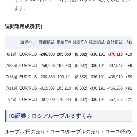
ます。
週間運用成績(円)
通貨ペア
評価損益
累積SW
確定SW
確定損益
合計損益
前週
8/1週
EUR/RUB
-246,983
205,059
(8,382)
-336,191
-378,115
+19,4
7/25週
EUR/RUB
-259,296
197,940
(8,382)
-336,191
-397,547
+9,3
7/18週
EUR/RUB
-260,839
190,111
(8,382)
-336,191
-406,919
+59,3
7/11週
EUR/RUB
-313,307
183,210
(8,382)
-336,191
-466,288
+91,4
7/4週
EUR/RUB
-397,809
176,244
(8,382)
-336,191
-557,756
-121,6
IG証券：ロシアルーブル３すくみ
ルーブル/円の売り・ユーロ/ルーブルの売り・ユーロ/円の