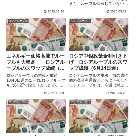
通貨も試したいと思いロシアルー
まも、ルーブル保有していない方
ブルに挑戦しています。スワップ
もこんにちは。高金利通貨は軒並
はそれなりに稼げますが、高金利
2020.02.24
2020.05.23
み値上がりしましたが、ポジショ
通貨の例に漏れず値動きが激しい
ンの成績はいかがでしょうか？週
ロシアルーブル
ロシアルーブル
感じがします。よく動くので一
間でルーブル高が進み、保有中の
見...
ポジションでは評価益が膨らん
で...
エネルギー価格高騰でルー
ロシア中銀政策金利引き下
ブルも大幅高 ロシアル
げ ロシアルーブルのスワ
ーブルのスワップ成績（10
ップ成績（6月14日週）
月3日週）
ロシアルーブルの推移と成績
ロシアルーブルの推移 前の週に
10月3日週のユーロ/ロシアルーブ
他の高金利通貨とともに下落した
ルは84.27で始まりましたが、大
ロシアルーブルは、今週は対ユー
幅なユーロ安ルーブル高（下に行
ロでは底堅く推移し、ユーロ安ル
2021.10.09
2020.06.20
くほどルーブル高）となり、83.0
ーブル高で終えました。対ノルウ
も割って82.85の安値をつけてい
ェークローネではリスクオフ局面
ロシアルーブル
ロシアルーブル
ます。ユーロ/ルーブルは年初来
でも逆行高となっていましたが、
の安値を大きく更...
今週もクローネ安ルーブル高が
継...