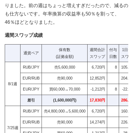
りました。前の週はちょっと増えすぎだったので、減るの
も仕方ないです。年率換算の収益率も50％を割って、
46％ほどとなりました。
週間スワップ成績
保有数
週間合計
付与
1日平
通貨ペア
(証拠金額)
スワップ
日数
スワッ
RUB/JPY
売5,600,000
6,720円
8
105.0
EUR/RUB
売90,000
12,852円
204.0
8/1週
EUR/JPY
買60,000→70,000
-1,212円
8
-22.4
差引
(1,600,000円)
17,830円
286.5
RUB/JPY
売4,800,000→5,600,000
6,720円
160.0
EUR/RUB
売90,000
14,274円
226.5
7/25週