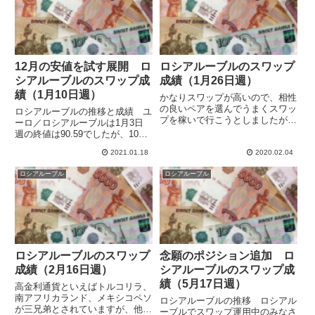
12月の安値を試す展開 ロ
ロシアルーブルのスワップ
シアルーブルのスワップ成
成績（1月26日週）
績（1月10日週）
かなりスワップが高いので、相性
の良いペアを選んでうまくスワッ
ロシアルーブルの推移と成績 ユ
プを稼いで行こうとしましたが、
ーロ／ロシアルーブルは1月3日
スイスフランとはほとんど連動し
週の終値は90.59でしたが、10日
ませんでした。ルーブル安でかな
週のクローズには88.78までユー
りの損失が出ています。過去の数
2021.01.18
2020.02.04
ロ安・ルーブル高が進んでいま
値の上ではどうにかいけそうな気
す。12月の安値88.32に近づいて
ロシアルーブル
ロシアルーブル
がしたのですが、やってみたら
きました。ユーロが下落したのも
ダ...
効いている感じで...
ロシアルーブルのスワップ
念願のポジション追加 ロ
成績（2月16日週）
シアルーブルのスワップ成
績（5月17日週）
高金利通貨といえばトルコリラ、
南アフリカランド、メキシコペソ
ロシアルーブルの推移 ロシアル
が三兄弟とされていますが、他の
ーブルでスワップ運用中のみなさ