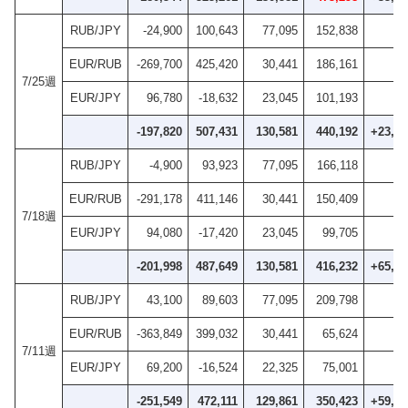
RUB/JPY
-24,900
100,643
77,095
152,838
EUR/RUB
-269,700
425,420
30,441
186,161
7/25週
EUR/JPY
96,780
-18,632
23,045
101,193
-197,820
507,431
130,581
440,192
+23,96
RUB/JPY
-4,900
93,923
77,095
166,118
EUR/RUB
-291,178
411,146
30,441
150,409
7/18週
EUR/JPY
94,080
-17,420
23,045
99,705
-201,998
487,649
130,581
416,232
+65,80
RUB/JPY
43,100
89,603
77,095
209,798
EUR/RUB
-363,849
399,032
30,441
65,624
7/11週
EUR/JPY
69,200
-16,524
22,325
75,001
-251,549
472,111
129,861
350,423
+59,05