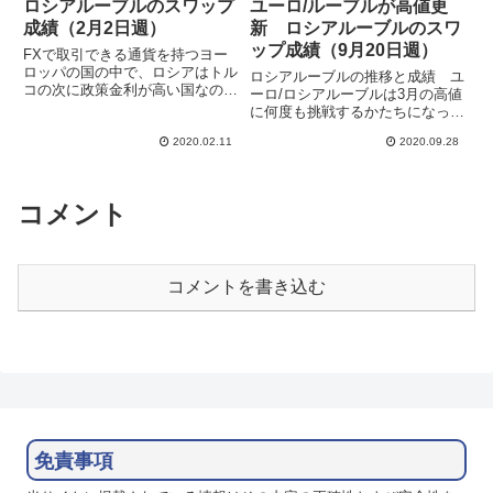
ロシアルーブルのスワップ
ユーロ/ルーブルが高値更
成績（2月2日週）
新 ロシアルーブルのスワ
ップ成績（9月20日週）
FXで取引できる通貨を持つヨー
ロッパの国の中で、ロシアはトル
ロシアルーブルの推移と成績 ユ
コの次に政策金利が高い国なの
ーロ/ロシアルーブルは3月の高値
で、ルーブルはスワップ目的の運
に何度も挑戦するかたちになって
用では注目すべき通貨です。た
いましたが、とうとう上に抜けて
だ、スワップも高いですがボラテ
2020.02.11
2020.09.28
きました。6月始めから4ヶ月に
ィリティーも高く危険な香りがし
わたってユーロ高・ルーブル安が
ます。過去のデータ上ではスイス
続き、上昇が止まる気配がありま
フラ...
せん。抜けずに反転下落のシナ...
コメント
コメントを書き込む
免責事項