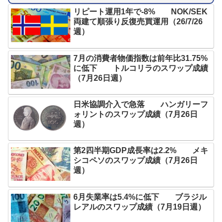
リピート運用1年で-8% NOK/SEK
両建て順張り反復売買運用（26/7/26
週）
7月の消費者物価指数は前年比31.75%
に低下 トルコリラのスワップ成績
（7月26日週）
日米協調介入で急落 ハンガリーフ
ォリントのスワップ成績（7月26日
週）
第2四半期GDP成長率は2.2% メキ
シコペソのスワップ成績（7月26日
週）
6月失業率は5.4%に低下 ブラジル
レアルのスワップ成績（7月19日週）