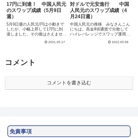
17円に到達！ 中国人民元
対ドルで元安進行 中国
のスワップ成績（5月9日
人民元のスワップ成績（4
週）
月24日週）
5月9日週の人民元/円は小動きで
中国人民元の推移 みなさんこん
したが、小幅上昇して17円に到
にちは。高金利6通貨で分散して
達しました。その後はさえません
ハイレバレッジでスワップ運用し
が高値膠着です。4月前半に調整
ています。中国人民元は通貨バス
2021.05.17
2022.05.06
がありましたが、その後は順調に
ケットに対して限定された範囲で
上昇して利益も伸ばせています。
変動する管理通貨で、バスケット
LIGHT FX、 SAXOBANK、SBI
の中心と考えられる米ドルと近い
FXTRAD...
動きをするので、運用通貨の分
コメント
散...
コメントを書き込む
免責事項