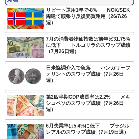
リピート運用1年で-8% NOK/SEK
両建て順張り反復売買運用（26/7/26
週）
7月の消費者物価指数は前年比31.75%
に低下 トルコリラのスワップ成績
（7月26日週）
日米協調介入で急落 ハンガリーフ
ォリントのスワップ成績（7月26日
週）
第2四半期GDP成長率は2.2% メキ
シコペソのスワップ成績（7月26日
週）
6月失業率は5.4%に低下 ブラジル
レアルのスワップ成績（7月19日週）