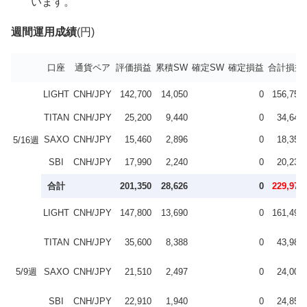
います。
週間運用成績
(円)
口座
通貨ペア
評価損益
累積SW
確定SW
確定損益
合計損益
LIGHT
CNH/JPY
142,700
14,050
0
156,750
TITAN
CNH/JPY
25,200
9,440
0
34,640
SAXO
CNH/JPY
15,460
2,896
0
18,356
5/16週
SBI
CNH/JPY
17,990
2,240
0
20,230
合計
201,350
28,626
0
229,976
LIGHT
CNH/JPY
147,800
13,690
0
161,490
TITAN
CNH/JPY
35,600
8,388
0
43,988
5/9週
SAXO
CNH/JPY
21,510
2,497
0
24,007
SBI
CNH/JPY
22,910
1,940
0
24,850