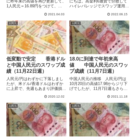
に昨年来の高値を再び更新して、
にちは。高金利6通貨で分散して
1人民元＝16.89円をつけて、
ハイレバレッジでスワップ運用し
2019年4月の高値を抜き、2018年
ています。世界的にインフレが進
2021.04.03
2022.06.15
の7月の高値にも達しほぼ並んで
み政策金利を引き上げる国が多い
います。保有中の高金利６通貨の
なかで、中国はロックダウンなど
人民元
人民元
中では変動が比較的小さい点はス
による経済の減速で緩和策をとっ
ワップ運用向...
ていて、あまり高金利ではなく
な...
低変動で安定 香港ドル
18.0に到達で年初来高
と中国人民元のスワップ成
値 中国人民元のスワッ
績（11月22日週）
プ成績（11月7日週）
人民元/円はわずかに下落しまし
中国人民元の推移 人民元/円は
たが、米ドル/香港ドルはわずか
10月20日の高値17.98からジリ下
に上昇で、先週もあまり評価損益
げでしたが、11月7日週もさらに
の合計に変化はありませんでし
下げて9日には17.62の安値をつけ
2020.12.02
2021.11.18
た。運用開始以来の損益の合計は
ました。その後は反騰となって
前週比-1,686円の+51,734円とな
17.90まで上昇しましたが、17.85
人民元
人民元
りました。スワップ付与額は714
でクローズとなっています。11
円で、年換算の収益...
月14...