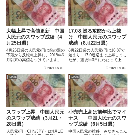
大幅上昇で高値更新 中国
17.0を巡る攻防から上抜
人民元のスワップ成績（4
け 中国人民元のスワップ
月25日週）
成績（8月22日週）
4月25日週の人民元/円は前の週の
8月22日週の人民元/円は16.87で
下落から反転急上昇し、2018年6
始まり、17.0近辺まで上昇しまし
月以来の高値をつけています。週
たが、週後半3日にわたって上値
明け月曜日も好調を持続して
を抑えられて16.99でクローズと
2021.05.03
2021.09.03
16.93まで値を上げています。4月
なりました。翌29日週に入ると
はじめに高値づかみ気味で建てた
上値の抵抗線を抜いて17.09まで
人民元
人民元
ポジションもプラスとなりまし
上昇していて、6月からの下落ト
た。下げたところでポジ...
レンドから...
スワップ上昇 中国人民元
小売売上高は前年比でマイ
のスワップ成績（3月21・
ナス 中国人民元のスワ
28日週）
ップ成績（6月5日週）
人民元/円（CHN/JPY）は4月1日
中国人民元の推移 みなさんこん