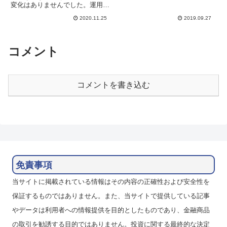
再開しました。直前クリック365
変化はありませんでした。運用開
ではうまく両建てにできませんで
始以来の損益の合計は前週比
したが、SBI FXトレードで、お
2020.11.25
2019.09.27
+304円の+53,420円となりまし
ととい香港ドル/円を...
た。スワップ付与額は710円で、
年換算の収益率は20.5％でした。
目標の20％ギリギ...
コメント
コメントを書き込む
免責事項
当サイトに掲載されている情報はその内容の正確性および安全性を
保証するものではありません。また、当サイトで提供している記事
やデータは利用者への情報提供を目的としたものであり、金融商品
の取引を勧誘する目的ではありません。投資に関する最終的な決定