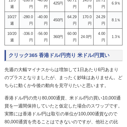
11/3
-280.0
-40.00
60.71
145.0
20.71
425円
6.9％
週
円
円
円
円
円
10/27
-280.0
-40.00
64.29
170.0
24.29
450円
8.1％
週
円
円
円
円
円
10/20
-336.0
-56.00
60.00
4.00
360円
24.0円
1.3％
週
円
円
円
円
クリック365 香港ドル/円売り 米ドル/円買い
先週の大幅マイナスからは増加して1日あたり6円あまり
のプラスとなりましたが、まったく妙味はありません。ど
ちらに動くか今後の動向を見守りたいと思います。
香港ドル/円の売り80,000通貨、米ドル/円の買い10,000通
貨を一週間保持していたと仮定した場合のスワップです。
実際には香港ドル/円は取引の単位が100,000通貨なので
80,000通貨を売ることはできないのですが、他社との比