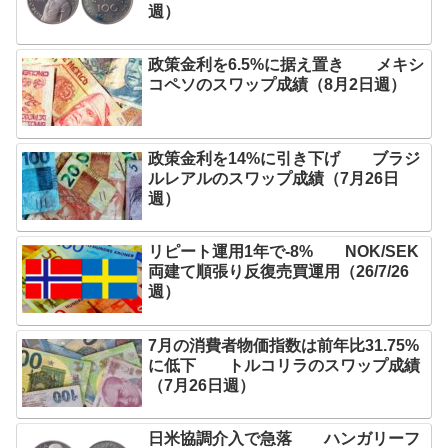
週）
政策金利を6.5%に据え置き メキシ
コペソのスワップ成績（8月2日週）
政策金利を14%に引き下げ ブラジ
ルレアルのスワップ成績（7月26日
週）
リピート運用1年で-8% NOK/SEK
両建て順張り反復売買運用（26/7/26
週）
7月の消費者物価指数は前年比31.75%
に低下 トルコリラのスワップ成績
（7月26日週）
日米協調介入で急落 ハンガリーフ