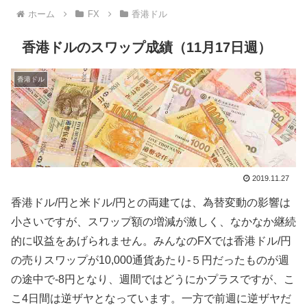
ホーム
FX
香港ドル
香港ドルのスワップ成績（11月17日週）
香港ドル
2019.11.27
香港ドル/円と米ドル/円との両建ては、為替変動の影響は
小さいですが、スワップ額の増減が激しく、なかなか継続
的に収益をあげられません。みんなのFXでは香港ドル/円
の売りスワップが10,000通貨あたり-５円だったものが週
の途中で-8円となり、週間ではどうにかプラスですが、こ
こ4日間は逆ザヤとなっています。一方で前週に逆ザヤだ