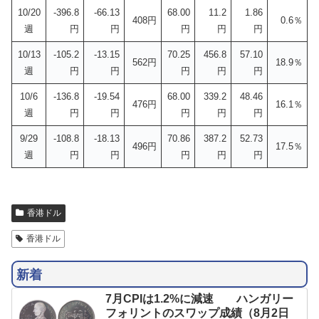
10/20
-396.8
-66.13
68.00
11.2
1.86
408円
0.6％
週
円
円
円
円
円
10/13
-105.2
-13.15
70.25
456.8
57.10
562円
18.9％
週
円
円
円
円
円
10/6
-136.8
-19.54
68.00
339.2
48.46
476円
16.1％
週
円
円
円
円
円
9/29
-108.8
-18.13
70.86
387.2
52.73
496円
17.5％
週
円
円
円
円
円
香港ドル
香港ドル
新着
7月CPIは1.2%に減速 ハンガリー
フォリントのスワップ成績（8月2日