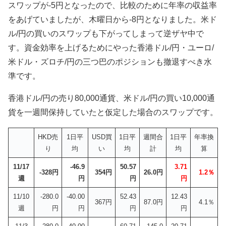
スワップが-5円となったので、比較のために年率の収益率
をあげていましたが、木曜日から-8円となりました。米ド
ル/円の買いのスワップも下がってしまって逆ザヤ中で
す。資金効率を上げるためにやった香港ドル/円・ユーロ/
米ドル・ズロチ/円の三つ巴のポジションも撤退すべき水
準です。
香港ドル/円の売り80,000通貨、米ドル/円の買い10,000通
貨を一週間保持していたと仮定した場合のスワップです。
HKD売
1日平
USD買
1日平
週間合
1日平
年率換
り
均
い
均
計
均
算
11/17
-46.9
50.57
3.71
-328円
354円
26.0円
1.2％
週
円
円
円
11/10
-280.0
-40.00
52.43
12.43
367円
87.0円
4.1％
週
円
円
円
円