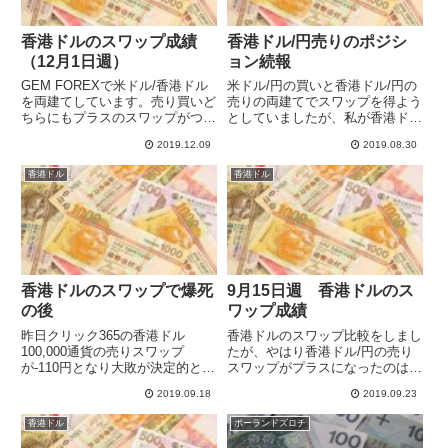
香港ドルのスワップ成績
香港ドル/円売りのポジシ
（12月1日週）
ョン続報
GEM FOREXで米ドル/香港ドル
米ドル/円の買いと香港ドル/円の
を両建てしています。売り買いど
売りの両建てでスワップを得よう
ちらにもプラスのスワップがつく
としていましたが、私が香港ド
ので確実に稼いでいますが、為替
ル/円売りのポジションを建てる
2019.12.09
2019.08.30
が動いても影響なく、やることが
と、すぐに香港ドルは上昇しスワ
まったくありません。つまらない
ップはマイナスになりました。ま
香港ドル
香港ドル
ことこの上ないです。毎週報告す
たダメポジを建ててしまいまし
る必要もないくらいです。...
た。ダメポジのコレクションが増
え...
香港ドルのスワップで爆死
9月15日週 香港ドルのス
の後
ワップ成績
昨日クリック365の香港ドル
香港ドルのスワップ比較をしまし
100,000通貨の売りスワップ
たが、やはり香港ドル/円の売り
が-110円となり大敗が決定的とな
スワップがプラスになったのは一
りましたが、今日は-130円となっ
時的な現象だったようです。クリ
2019.09.18
2019.09.23
てさらに悪化しました。もう逆に
ック365の売りは-190という大損
買いで130円スワップがつくとな
な値をつけ、買ったほうがいい状
香港ドル
ポーランドズロチ
れば、買いでポジションを建て
態なので撤退の方針ですが、損失
て、売りスワップの低い...
を減らすためタイミングを...