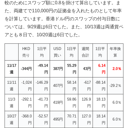
較のためにスワップ額に0.8を掛けて算出しています。ま
た、両建てで110,000円の証拠金を入れたものとして年率
を計算しています。香港ドル/円のスワップの付与日数に
ついては、9/29週は6日でした。また、10/13週は両通貨ペ
アとも８日で、10/20週は6日でした。
HKD
1日平
USD
1日平
週間
1日平
年率換
売り
均
買い
均
合計
均
算
11/17
-49.14
55.29
6.14
-344円
387円
43円
2.0％
週
円
円
円
11/11
-1,024
-146.29
58.14
-617
-88.14
407円
-29.2％
週
円
円
円
円
円
11/3
-292.1
-41.73
59.86
126.9
18.13
419円
6.0％
週
円
円
円
円
円
10/27
-368.0
-52.57
70.71
127.0
18.14
495円
6.0％
週
円
円
円
円
円