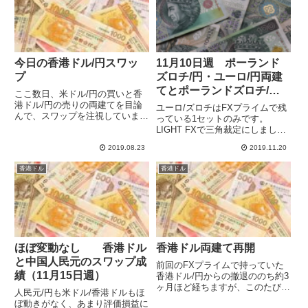
今日の香港ドル/円スワッ
11月10日週 ポーランド
プ
ズロチ/円・ユーロ/円両建
てとポーランドズロチ/
ここ数日、米ドル/円の買いと香
円・香港ドル/円・ユーロ/
港ドル/円の売りの両建てを目論
ユーロ/ズロチはFXプライムで残
んで、スワップを注視していま
米ドルの三角裁定のスワッ
っている1セットのみです。
す。今日のスワップ注目のクリッ
LIGHT FXで三角裁定にしました
プ成績
ク365ですが、香港ドル/円の売り
が、ユーロ/ドルのスワップが下
100,000通貨あたり付与日３日
2019.08.23
2019.11.20
がったため、あまり収益が上がっ
で-75円でした。１日あたり-25円
てません。収益率から見れば、円
香港ドル
香港ドル
なので、マイナスに...
を挟まないで直接ユーロ/ズロチ
を取引した方が有利です。F...
ほぼ変動なし 香港ドル
香港ドル両建て再開
と中国人民元のスワップ成
前回のFXプライムで持っていた
績（11月15日週）
香港ドル/円からの撤退ののち約3
ヶ月ほど経ちますが、このたび米
人民元/円も米ドル/香港ドルもほ
ドル/円と香港ドル/円の両建てを
ぼ動きがなく、あまり評価損益に