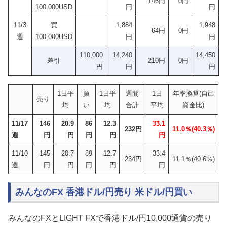
146円
0円
100,000USD
円
円
11/3
買
1,884
1,948
64円
0円
週
100,000USD
円
円
110,000
14,240
14,450
差引
210円
0円
円
円
円
1日平
買
1日平
週間
1日
年率換算(自己
売り
均
い
均
合計
平均
資金比)
11/17
146
20.9
86
12.3
33.1
232円
11.0％(40.3％)
週
円
円
円
円
円
11/10
145
20.7
89
12.7
33.4
234円
11.1％(40.6％)
週
円
円
円
円
円
みんなのFX 香港ドル/円売り 米ドル/円買い
みんなのFXとLIGHT FXで香港ドル/円10,000通貨の売り