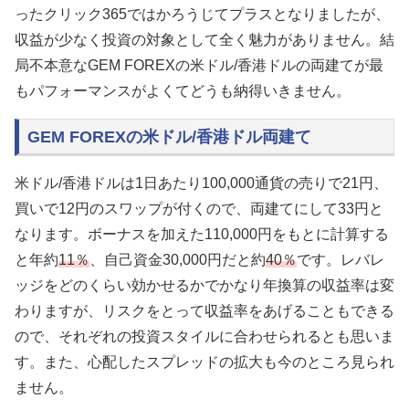
ったクリック365ではかろうじてプラスとなりましたが、
収益が少なく投資の対象として全く魅力がありません。結
局不本意な
GEM FOREXの米ドル/香港ドルの両建てが最
もパフォーマンスがよくてどうも納得いきません。
GEM FOREXの米ドル/香港ドル両建て
米ドル/香港ドルは1日あたり100,000通貨の売りで21円、
買いで12円のスワップが付くので、両建てにして33円と
なります。ボーナスを加えた110,000円をもとに計算する
と年約
11％
、自己資金30,000円だと約
40％
です。レバレ
ッジをどのくらい効かせるかでかなり年換算の収益率は変
わりますが、リスクをとって収益率をあげることもできる
ので、それぞれの投資スタイルに合わせられるとも思いま
す。また、心配したスプレッドの拡大も今のところ見られ
ません。