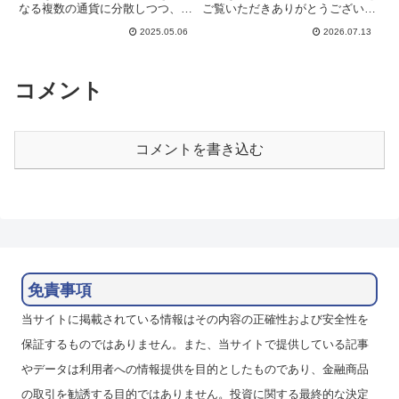
なる複数の通貨に分散しつつ、ハ
ご覧いただきありがとうございま
イレバで高収益を目指してスワッ
す。動きの異なる複数の通貨に分
2025.05.06
2026.07.13
プポイント運用をしています。
散しつつ、ハイレバで高収益を目
2024年を通してほぼ10通貨で運
指してスワップポイント運用をし
用していたものを徐々に規模縮小
ています。2025年は10通貨で運
して、4通貨（メキシコペソ・...
用していたものをトランプ警...
コメント
コメントを書き込む
免責事項
当サイトに掲載されている情報はその内容の正確性および安全性を
保証するものではありません。また、当サイトで提供している記事
やデータは利用者への情報提供を目的としたものであり、金融商品
の取引を勧誘する目的ではありません。投資に関する最終的な決定