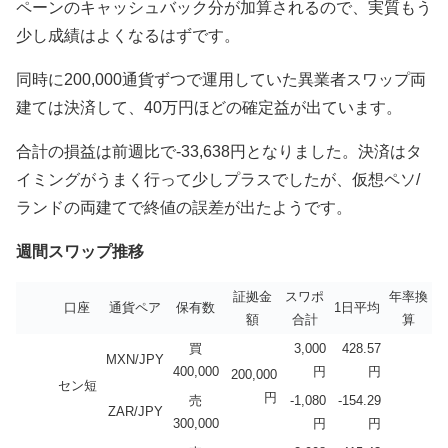
ペーンのキャッシュバック分が加算されるので、実質もう
少し成績はよくなるはずです。
同時に200,000通貨ずつで運用していた異業者スワップ両
建ては決済して、40万円ほどの確定益が出ています。
合計の損益は前週比で-33,638円となりました。決済はタ
イミングがうまく行って少しプラスでしたが、仮想ペソ/
ランドの両建てで終値の誤差が出たようです。
週間スワップ推移
証拠金
スワポ
年率換
口座
通貨ペア
保有数
1日平均
額
合計
算
買
3,000
428.57
MXN/JPY
400,000
円
円
200,000
セン短
円
売
-1,080
-154.29
ZAR/JPY
300,000
円
円