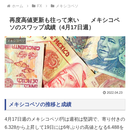
ホーム
FX
メキシコペソ
再度高値更新も往って来い メキシコペ
ソのスワップ成績（4月17日週）
メキシコペソ
2022.04.23
メキシコペソの推移と成績
4月17日週のメキシコペソ/円は週初は堅調で、寄り付きの
6.328から上昇して19日には6年ぶりの高値となる6.488を