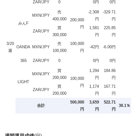
ZAR/JPY
0
0円
0円
売
-2,308
-329.71
MXN/JPY
400,000
円
円
200,000
みんF
円
買
1,581
225.85
ZAR/JPY
300,000
円
円
3/20
売
100,000
OANDA
MXN/JPY
-42円
-6.00円
週
100,000
円
365
ZAR/JPY
0
0円
0円
買
1,294
184.86
MXN/JPY
200,000
円
円
100,000
LIGHT
円
買
1,174
167.71
ZAR/JPY
200,000
円
円
500,000
3,659
522.71
合計
38.1％
円
円
円
週間運用成績
(円)