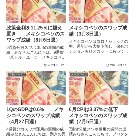
収益...
政策金利を11.25％に据え
メキシコペソのスワップ成
置き メキシコペソのス
績（3月8日週）
ワップ成績（8月6日週）
メキシコペソはコロナショックの
中、週初から大幅下落し、保有ポ
9通貨分散スワポ運用の週間の成
ジションもロスカットにあってし
績 みなさんこんにちは。9通貨
まいました。約530,000円の損失
（米ドル・ユーロ・メキシコペ
でかなり大きな痛手ですが、ロス
ソ・トルコリラ・ブラジルレア
カットにあった価格より安いとこ
2023.08.12
2020.03.14
ル・インドルピー・ポーランドズ
ろでポジションを取り直せれば回
ロチ・チェココルナ・ハンガリー
メキシコペソ
メキシコペソ
復できると考えています。...
フォリント）でスワップポイント
運用をしています。ハイレバで高
収益...
1QのGDPは0.6% メキ
6月CPIは3.37%に低下
シコペソのスワップ成績
メキシコペソのスワップ成
（4月27日週）
績（7月5日週）
4通貨分散スワポ運用の週間の成
7通貨分散スワポ運用の週間の成
績みなさんこんにちは。動きの異
績みなさんこんにちは。ブログを