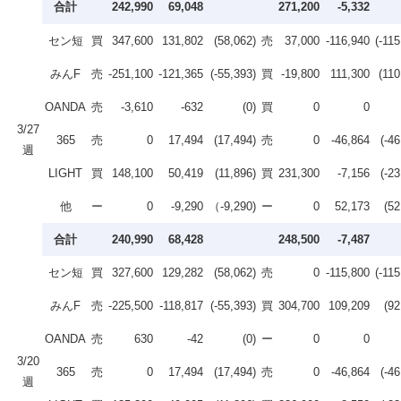
合計
242,990
69,048
271,200
-5,332
セン短
買
347,600
131,802
(58,062)
売
37,000
-116,940
(-115
みんF
売
-251,100
-121,365
(-55,393)
買
-19,800
111,300
(110
OANDA
売
-3,610
-632
(0)
買
0
0
3/27
365
売
0
17,494
(17,494)
売
0
-46,864
(-46
週
LIGHT
買
148,100
50,419
(11,896)
買
231,300
-7,156
(-23
他
ー
0
-9,290
（-9,290)
ー
0
52,173
(52
合計
240,990
68,428
248,500
-7,487
セン短
買
327,600
129,282
(58,062)
売
0
-115,800
(-115
みんF
売
-225,500
-118,817
(-55,393)
買
304,700
109,209
(92
OANDA
売
630
-42
(0)
ー
0
0
3/20
365
売
0
17,494
(17,494)
売
0
-46,864
(-46
週