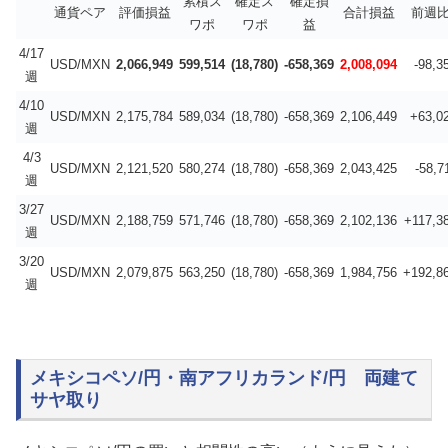
累積ス
確定ス
確定損
通貨ペア
評価損益
合計損益
前週
ワポ
ワポ
益
4/17
USD/MXN
2,066,949
599,514
(18,780)
-658,369
2,008,094
-98,3
週
4/10
USD/MXN
2,175,784
589,034
(18,780)
-658,369
2,106,449
+63,0
週
4/3
USD/MXN
2,121,520
580,274
(18,780)
-658,369
2,043,425
-58,7
週
3/27
USD/MXN
2,188,759
571,746
(18,780)
-658,369
2,102,136
+117,3
週
3/20
USD/MXN
2,079,875
563,250
(18,780)
-658,369
1,984,756
+192,8
週
メキシコペソ/円・南アフリカランド/円 両建て
サヤ取り