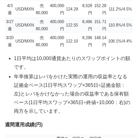
4/3
売
400,000
8,528
152.28
USD/MXN
124.29
111.2%/4.5%
週
80,000
円
円
円
3/27
売
400,000
8,496
151.71
USD/MXN
122.55
110.8%/4.5%
週
80,000
円
円
円
3/20
売
400,000
8,296
148.14
USD/MXN
122.10
108.1%/4.4%
週
80,000
円
円
円
1日平均は10,000通貨あたりのスワップポイントの額
です。
年率換算はレバをかけた実際の運用の収益率となる
証拠金ベース(1日平均スワップ×365日÷証拠金額：
左)とレバをかけなかった場合の収益率である保有額
ベース(1日平均スワップ×365日÷終値÷10,000：右)の
両方を示しています。
週間運用成績(円)