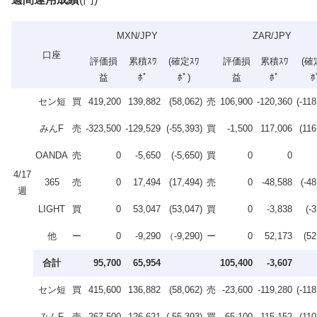
MXN/JPY
ZAR/JPY
口座
評価損
累積ｽﾜ
(確定ｽﾜ
評価損
累積ｽﾜ
(確
益
ﾎﾟ
ﾎﾟ)
益
ﾎﾟ
ﾎ
セン短
買
419,200
139,882
(58,062)
売
106,900
-120,360
(-118
みんF
売
-323,500
-129,529
(-55,393)
買
-1,500
117,006
(116
OANDA
売
0
-5,650
(-5,650)
買
0
0
4/17
365
売
0
17,494
(17,494)
売
0
-48,588
(-48
週
LIGHT
買
0
53,047
(53,047)
買
0
-3,838
(-
他
ー
0
-9,290
（-9,290)
ー
0
52,173
(52
合計
95,700
65,954
105,400
-3,607
セン短
買
415,600
136,882
(58,062)
売
-23,600
-119,280
(-118
みんF
売
-267,500
-126,621
(-55,393)
買
65,100
115,152
(110