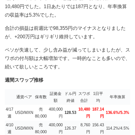
10,480円でした。1日あたりでは187円となり、年率換算
の収益率は5.3%でした。
合計の損益は前週比で98,355円のマイナスとなりました
が、+200万円はギリギリ維持しています。
ペソが失速して、少し含み益が減ってしまいましたが、ス
ワポの付与額は大幅増加です。一時的なことも多いので、
続いて欲しいところです。
週間スワップ推移
証拠金
ドル円
スワポ
1日平
通貨ペア
保有数
年率換算
額
終値
合計
均
4/17
売
400,000
10,480
187.14
USD/MXN
128.53
136.6%/5.3%
週
80,000
円
円
円
4/10
売
400,000
8,760
156.43
USD/MXN
126.37
114.2%/4.5%
週
80,000
円
円
円