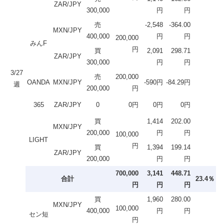
ZAR/JPY
300,000
円
円
売
-2,548
-364.00
MXN/JPY
400,000
円
円
200,000
みんF
円
買
2,091
298.71
ZAR/JPY
300,000
円
円
3/27
売
200,000
OANDA
MXN/JPY
-590円
-84.29円
週
200,000
円
365
ZAR/JPY
0
0円
0円
0円
買
1,414
202.00
MXN/JPY
200,000
円
円
100,000
LIGHT
円
買
1,394
199.14
ZAR/JPY
200,000
円
円
700,000
3,141
448.71
合計
23.4％
円
円
円
買
1,960
280.00
MXN/JPY
100,000
400,000
円
円
セン短
円