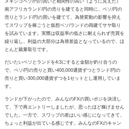
メキシコペソ/円の買いと相関性の高い（ように見えた）
南アフリカランド/円の売りを建てると同時に、ペソ/円の
売りとランド/円の買いを建てて、為替変動の影響を抑え
てスワップを稼ごうと仮想ペソ/ランドの両建てサヤ取り
を試みています。実際は収益率の低さに耐えられず売買を
繰り返し、利益の大部分は為替差益となっているので、ほ
とんど裁量取引です。
だいたいペソとランドを4:3にすると金額が釣り合うの
で、ペソ/円の売りと買い400,000通貨ずつとランド/円の
売りと買い300,000通貨ずつを1セットとし運用していま
す。
ランドが下がったので、みんなのFXの買いポジを決済し
て、下で再エントリーしましたが、思ったほど稼げません
でした。一方で、スワップの差はいい感じになってきて、
ちょっと利益が出ている感じです。みんなのFXのキャン