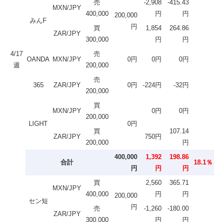
売
-2,908
-415.43
MXN/JPY
400,000
円
円
200,000
みんF
円
買
1,854
264.86
ZAR/JPY
300,000
円
円
4/17
売
OANDA
MXN/JPY
0円
0円
0円
週
200,000
売
365
ZAR/JPY
0円
-224円
-32円
200,000
買
MXN/JPY
0円
0円
200,000
LIGHT
0円
買
107.14
ZAR/JPY
750円
200,000
円
400,000
1,392
198.86
合計
18.1％
円
円
円
買
2,560
365.71
MXN/JPY
400,000
円
円
200,000
セン短
円
売
-1,260
-180.00
ZAR/JPY
300,000
円
円