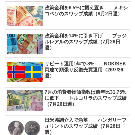
政策金利を6.5%に据え置き メキシ
コペソのスワップ成績（8月2日週）
政策金利を14%に引き下げ ブラジ
ルレアルのスワップ成績（7月26日
週）
リピート運用1年で-8% NOK/SEK
両建て順張り反復売買運用（26/7/26
週）
7月の消費者物価指数は前年比31.75%
に低下 トルコリラのスワップ成績
（7月26日週）
日米協調介入で急落 ハンガリーフ
ォリントのスワップ成績（7月26日
週）