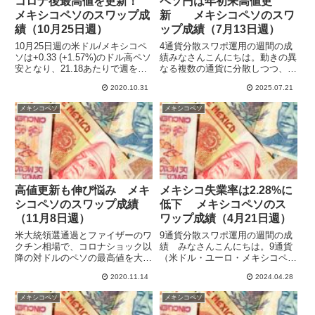
コロナ後最高値を更新！
ペソ円は年初来高値更
メキシコペソのスワップ成
新 メキシコペソのスワ
績（10月25日週）
ップ成績（7月13日週）
10月25日週の米ドル/メキシコペ
4通貨分散スワポ運用の週間の成
ソは+0.33 (+1.57%)のドル高ペソ
績みなさんこんにちは。動きの異
安となり、21.18あたりで週を終
なる複数の通貨に分散しつつ、ハ
えています。9月18日につけたコ
イレバで高収益を目指してスワッ
2020.10.31
2025.07.21
ロナショック後のドル最安値（ペ
プポイント運用をしています。
ソ最高値）を26日にほんのわず
2024年を通してほぼ10通貨で運
メキシコペソ
メキシコペソ
か更新しましたが、残念ながらそ
用していたものを徐々に規模縮小
の後戻...
して、4通貨（メキシコペソ・...
高値更新も伸び悩み メキ
メキシコ失業率は2.28%に
シコペソのスワップ成績
低下 メキシコペソのス
（11月8日週）
ワップ成績（4月21日週）
米大統領選通過とファイザーのワ
9通貨分散スワポ運用の週間の成
クチン相場で、コロナショック以
績 みなさんこんにちは。9通貨
降の対ドルのペソの最高値を大き
（米ドル・ユーロ・メキシコペ
く更新しましたが、やや戻してし
ソ・トルコリラ・ブラジルレア
2020.11.14
2024.04.28
まいました。結局11月8日週の米
ル・インドルピー・ポーランドズ
ドル/メキシコペソは -0.18
ロチ・チェココルナ・ハンガリー
メキシコペソ
メキシコペソ
(-0.87%) のドル安・ペソ高とな
フォリント）でスワップポイント
り、20.41で...
運用をしています。ハイレバで高