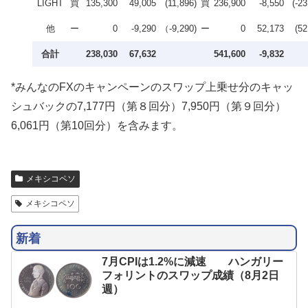
LIGHT
買
135,300
49,005
(11,896)
買
236,900
-8,550
(-23
他
ー
0
-9,290
（-9,290)
ー
0
52,173
(52
合計
238,030
67,632
541,600
-9,832
*みんなのFXのキャンペーンのスワップ上乗せ分のキャッ
シュバックの7,177円（第８回分）7,950円（第９回分）
6,061円（第10回分）を含みます。
メキシコペソ
メキシコペソ
新着
7月CPIは1.2%に減速 ハンガリー
フォリントのスワップ成績（8月2日
週）