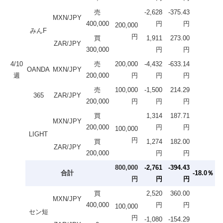
売
-2,628
-375.43
MXN/JPY
400,000
円
円
200,000
みんF
円
買
1,911
273.00
ZAR/JPY
300,000
円
円
4/10
売
200,000
-4,432
-633.14
OANDA
MXN/JPY
週
200,000
円
円
円
売
100,000
-1,500
214.29
365
ZAR/JPY
200,000
円
円
円
買
1,314
187.71
MXN/JPY
200,000
円
円
100,000
LIGHT
円
買
1,274
182.00
ZAR/JPY
200,000
円
円
800,000
-2,761
-394.43
合計
-18.0％
円
円
円
買
2,520
360.00
MXN/JPY
400,000
円
円
100,000
セン短
円
-1,080
-154.29