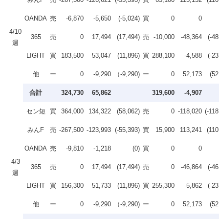
OANDA
売
-6,870
-5,650
(-5,024)
買
0
0
4/10
365
売
0
17,494
(17,494)
売
-10,000
-48,364
(-48
週
LIGHT
買
183,500
53,047
(11,896)
買
288,100
-4,588
(-23
他
ー
0
-9,290
（-9,290)
ー
0
52,173
(52
合計
324,730
65,862
319,600
-4,907
セン短
買
364,000
134,322
(58,062)
売
0
-118,020
(-118
みんF
売
-267,500
-123,993
(-55,393)
買
15,900
113,241
(110
OANDA
売
-9,810
-1,218
(0)
買
0
0
4/3
365
売
0
17,494
(17,494)
売
0
-46,864
(-46
週
LIGHT
買
156,300
51,733
(11,896)
買
255,300
-5,862
(-23
他
ー
0
-9,290
（-9,290)
ー
0
52,173
(52