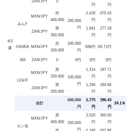
ZAR/JPY
0
円
円
売
-2,628
-375.43
MXN/JPY
400,000
円
円
200,000
みんF
円
買
1,941
277.29
ZAR/JPY
300,000
円
円
4/3
売
200,000
OANDA
MXN/JPY
-586円
-83.71円
週
200,000
円
365
ZAR/JPY
0
0円
0円
0円
買
1,314
187.71
MXN/JPY
200,000
円
円
100,000
LIGHT
円
買
1,294
184.86
ZAR/JPY
200,000
円
円
600,000
2,775
396.43
合計
24.1％
円
円
円
買
2,520
360.00
MXN/JPY
400,000
円
円
200,000
セン短
円
売
-1,140
-162.86