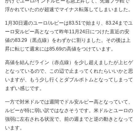
かげでユーロ/インドルピーも急上昇して、先週プラ転で
浮かれていたのが超速でマイナス転落してしまいました。
1月30日週の
ユーロ/ルピーは
83.51
で始まり、
83.24
まで
ユ
ーロ安ルピー高となって昨年11月24日につけた直近の安
値の83.29（黒点線）をわずかに割りました。
その後は
上
昇に転じて週末には
85.69の高値をつけています。
高値を結んだライン（赤点線）を少し超えましたが上ヒゲ
となっているので、この辺で止まってくれたらいいかと思
いますが、もう少し行くとダブルボトムとなってしまって
まずい感じです。
一方で対米ドルでは週間でドル安ルピー高となっていて、
ルピーが特に弱い訳ではなさそうです。米ドルとユーロの
強弱に左右される状況で、前の週までと逆の動きとなって
います。