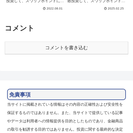
投資して、スワップポイントによ
散投資して、スワップポイントに
る収益獲得を目指しています。ユ
よる収益獲得を目指しています。
2022.08.01
2025.02.25
ーロ/インドルピーはユーロ/米ド
毎週自身の記録もかねてブログで
ルと連動した特徴的な動きで、比
毎週運用の報告をしています。イ
較的ボラティリティも低めとなっ
ンドルピーはドルと連動してい
ているので、かなりスワポ運用...
て、両通貨はとても似た動きをし
コメント
ま...
コメントを書き込む
免責事項
当サイトに掲載されている情報はその内容の正確性および安全性を
保証するものではありません。また、当サイトで提供している記事
やデータは利用者への情報提供を目的としたものであり、金融商品
の取引を勧誘する目的ではありません。投資に関する最終的な決定