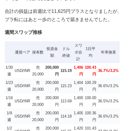
合計の損益は前週比で11,625円プラスとなりましたが、
プラ転にはあと一歩のところで届きませんでした。
週間スワップ推移
スワ
投資金
ドル
1日平
通貨ペア
保有数
ポ合
年率換算
額
終値
均
計
1/30
売
200,000
1,406
100.43
USD/INR
115.19
36.7%/3.2%
週
20,000
円
円
円
1/23
売
200,000
1,404
100.29
USD/INR
115.23
36.6%/3.2%
週
20,000
円
円
円
1/16
売
200,000
1,400
100.00
USD/INR
113.69
36.5%/3.2%
週
20,000
円
円
円
1/9
売
200,000
1,405
100.36
USD/INR
114.18
36.6%/3.2%
週
20,000
円
円
円
1/2
売
200,000
1,420
101.43