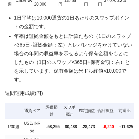
USD/INR
115.55
37.0%/3.2%
週
20,000
円
円
円
1日平均は10,000通貨の1日あたりのスワップポイン
トの金額です。
年率は証拠金額をもとに計算たもの（1日のスワップ
×365日÷証拠金額：左）とレバレッジをかけていない
場合の年間の収益率を示せるよう保有金額をもとに
したもの（1日のスワップ×365日÷保有金額：右）と
を示しています。保有金額は米ドル終値×10,000で
す。
週間運用成績(円)
評価損
スワポ
通貨ペア
確定損益
合計損益
前週比
益
累計
USD/INR
1/30週
-58,255
80,488
-28,473
-6,240
+11,625
売