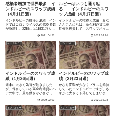
感染者増加で世界最多 イ
ルピーはいつも通り粘
ンドルピーのスワップ成績
る インドルピーのスワ
（4月11日週）
ップ成績（4月17日週）
インドルピーの推移と成績 イン
インドルピーの推移と成績 みな
ドではコロナウイルスの感染者数
さんこんにちは。高金利通貨に長
が急増し、22日には1日31万人に
期分散投資して、スワップポイン
達し、世界最多となったと報道さ
トによる収益獲得を目指していま
2021.04.22
2022.04.24
れています。ユーロ/インドルピ
す。4月17日週のユーロ/インドル
ーは4月に入ってから急激なユー
ピーは83.33の寄り付きが週の高
インドルピー
インドルピー
ロ高ルピー安となっており4月20
値となり、82.08までユーロ安ル
日には90.92をつけ、...
ピー高が進みますが...
インドルピーのスワップ成
インドルピーのスワップ成
績（1月26日週）
績（2月23日週）
週末に大きく為替が動きました
かなり変動が少なくプラスを維持
が、保有している高金利通貨のペ
していたインドルピーですが、さ
アの中で、最も動きが小さかった
すがに大きく下落してしまいまし
のがインドルピーです。OANDA
た。それでも週間のユーロ/イン
2020.02.03
2020.03.03
では継続して１日120円程度のス
ドルピーの変動はペソ/円やラン
ワップが付与されていますが、年
ド/円の半分以下でした。【参
インドルピー
インドルピー
率で29％ほどで、すこし物足り
照：高金利通貨の下落幅】長期の
ないです。比較的に安定してい...
過去の値動きでもインドルピーは