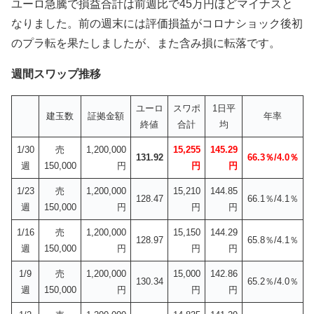
ユーロ急騰で損益合計は前週比で45万円ほどマイナスと
なりました。前の週末には評価損益がコロナショック後初
のプラ転を果たしましたが、また含み損に転落です。
週間スワップ推移
ユーロ
スワポ
1日平
建玉数
証拠金額
年率
終値
合計
均
1/30
売
1,200,000
15,255
145.29
131.92
66.3％/4.0％
週
150,000
円
円
円
1/23
売
1,200,000
15,210
144.85
128.47
66.1％/4.1％
週
150,000
円
円
円
1/16
売
1,200,000
15,150
144.29
128.97
65.8％/4.1％
週
150,000
円
円
円
1/9
売
1,200,000
15,000
142.86
130.34
65.2％/4.0％
週
150,000
円
円
円