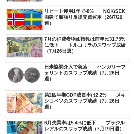
リピート運用1年で-8% NOK/SEK
両建て順張り反復売買運用（26/7/26
週）
7月の消費者物価指数は前年比31.75%
に低下 トルコリラのスワップ成績
（7月26日週）
日米協調介入で急落 ハンガリーフ
ォリントのスワップ成績（7月26日
週）
第2四半期GDP成長率は2.2% メキ
シコペソのスワップ成績（7月26日
週）
6月失業率は5.4%に低下 ブラジル
レアルのスワップ成績（7月19日週）