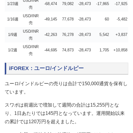
USD/INR
1/23週
-68,474
79,082
-28,473
-17,865
-17,925
売
USD/INR
1/16週
-49,145
77,678
-28,473
60
-5,482
売
USD/INR
1/9週
-42,263
76,278
-28,473
5,542
+3,837
売
USD/INR
1/2週
-44,695
74,873
-28,473
1,705
+10,858
売
iFOREX：ユーロ/インドルピー
ユーロ/インドルピーの売りは合計で150,000通貨を保有し
ています。
スワポは前週比で増加して週間の合計は15,255円とな
り、1日あたりでは145円となっています。運用開始以来
の累計では120万円を超えました。