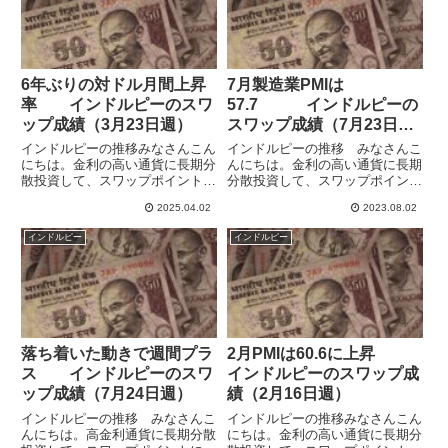
好...
6年ぶりの対ドル月間上昇
7月製造業PMIは
率 インドルピーのスワ
57.7 インドルピーの
ップ成績（3月23日週）
スワップ成績（7月23日
週）
インドルピーの推移みなさんこん
インドルピーの推移 みなさんこ
にちは。金利の高い通貨に長期分
んにちは。金利の高い通貨に長期
散投資して、スワップポイントに
分散投資して、スワップポイント
よる収益獲得を目指しています。
による収益獲得を目指していま
2025.04.02
2023.08.02
毎週自身の記録もかねてブログで
す。米ドル・メキシコペソ・トル
毎週運用の報告をしています。イ
コリラ・ブラジルレアル・インド
インドルピー
インドルピー
ンドルピーはドルと連動してい
ルピー・ポーランドズロチ・チェ
て、両通貨はとても似た動きをし
ココルナ・ハンガリーフォリント
ま...
の...
落ち着いた動きで週間プラ
2月PMIは60.6に上昇
ス インドルピーのスワ
インドルピーのスワップ成
ップ成績（7月24日週）
績（2月16日週）
インドルピーの推移 みなさんこ
インドルピーの推移みなさんこん
んにちは。高金利通貨に長期分散
にちは。金利の高い通貨に長期分