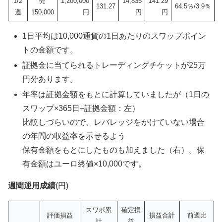
1/2
売
1,200,000
14,835
141.29
131.27
64.5％/3.9％
週
150,000
円
円
円
1日平均は10,000通貨の1日あたりのスワップポイン
トの金額です。
証拠金に当てられるトレーディングチケットが25万
円分あります。
年率は証拠金額をもとに計算していましたが（1日の
スワップ×365日÷証拠金額：左）
比較しづらいので、レバレッジをかけていない場合
の年間の収益率を示せるよう
保有金額をもとにしたものも加えました（右）。保
有金額はユーロ終値×10,000です。
週間運用成績
(円)
スワポ累
確定損
評価損益
損益合計
前週比
計
益