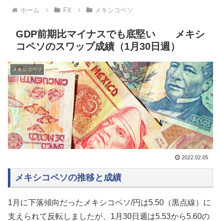
ホーム
FX
メキシコペソ
GDP前期比マイナスでも底堅い メキシ
コペソのスワップ成績（1月30日週）
メキシコペソ
2022.02.05
メキシコペソの推移と成績
1月に下落傾向だったメキシコペソ/円は
5.50（黒点線）に
支えられて反転しましたが、
1月30日週は
5.53から5.60の