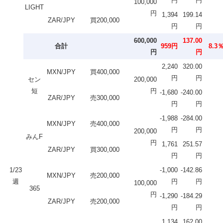
円
円
100,000
LIGHT
円
1,394
199.14
ZAR/JPY
買200,000
円
円
600,000
137.00
合計
959円
8.3
円
円
2,240
320.00
MXN/JPY
買400,000
円
円
セン
200,000
短
円
-1,680
-240.00
ZAR/JPY
売300,000
円
円
-1,988
-284.00
MXN/JPY
売400,000
円
円
200,000
みんF
円
1,761
251.57
ZAR/JPY
買300,000
円
円
1/23
-1,000
-142.86
MXN/JPY
売200,000
週
円
円
100,000
365
円
-1,290
-184.29
ZAR/JPY
売200,000
円
円
1,134
162.00