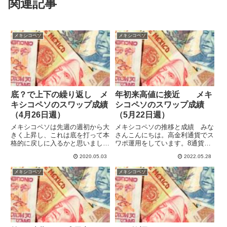
関連記事
メキシコペソ
メキシコペソ
底？で上下の繰り返し メ
年初来高値に接近 メキ
キシコペソのスワップ成績
シコペソのスワップ成績
（4月26日週）
（5月22日週）
メキシコペソは先週の週初から大
メキシコペソの推移と成績 みな
きく上昇し、これは底を打って本
さんこんにちは。高金利通貨でス
格的に戻しに入るかと思いました
ワポ運用をしています。8通貨ペ
が、ぬか喜びでした。週末に向け
ア合計の今週のスワポ収益は
2020.05.03
2022.05.28
て下落で利益のほとんどを帳消し
99,546円でした。まあまあ安定し
にしてしまいました。このまま底
て今年の累積スワポは210万円ほ
メキシコペソ
メキシコペソ
練りで上下を繰り返しそうな気も
どになっています。5月22日週の
します。天井三日底百日という
メキシコペソ/円は6.4...
こ...