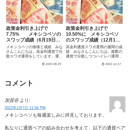
でいます。5.5あた...
縮小して、3通貨（メキシコペ...
政策金利引き上げで
政策金利引き上げで
7.75% メキシコペソの
10.50%に メキシコペソ
スワップ成績（6月19日
のスワップ成績（12月11
週）
日週）
メキシコペソの推移と成績 みな
高金利通貨スワポ運用の週間の成
さんこんにちは。高金利通貨で分
績 みなさんこんにちは。複数の
散スワポ運用をしています。運用
通貨で分散しつつハイレバ運用で
中の8通貨ペア合計の今週のスワ
スワポを年100%くらい稼げない
2022.06.25
2022.12.17
ポ収益は109,062円で、先週の
か検証しています。現在は10通
104,001円から増加しました。ト
貨（米ドル・英ポンド・メキシコ
ルコリラのスワポが大幅に減少し
ペソ・南アフリカランド・トルコ
ましたが、他はまあま...
リラ・ブラジルレアル・インド...
コメント
加賀谷
より:
2022年2月7日 11:56 PM
メキシコペソも毎週楽しみに拝見しております。
私なりに通貨ペアの組み合わせを考えて、以下の通貨ペア