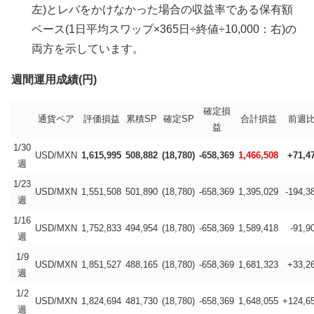
左)とレバをかけなかった場合の収益率である保有額
ベース(1日平均スワップ×365日÷終値÷10,000：右)の
両方を示しています。
週間運用成績(円)
確定損
通貨ペア
評価損益
累積SP
確定SP
合計損益
前週
益
1/30
USD/MXN
1,615,995
508,882
(18,780)
-658,369
1,466,508
+71,4
週
1/23
USD/MXN
1,551,508
501,890
(18,780)
-658,369
1,395,029
-194,3
週
1/16
USD/MXN
1,752,833
494,954
(18,780)
-658,369
1,589,418
-91,9
週
1/9
USD/MXN
1,851,527
488,165
(18,780)
-658,369
1,681,323
+33,2
週
1/2
USD/MXN
1,824,694
481,730
(18,780)
-658,369
1,648,055
+124,6
週