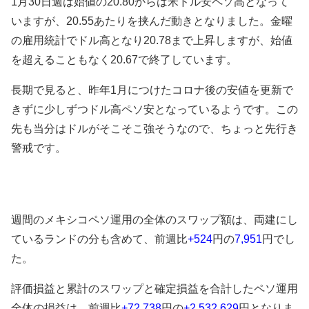
1月30
日週は始値の20.80からは米ドル安ペソ高となって
いますが、20.55あたりを挟んだ動きとなりました。金曜
の雇用統計でドル高となり20.78まで上昇しますが、始値
を超えることもなく20.67で終了しています。
長期で見ると、昨年1月につけたコロナ後の安値を更新で
きずに少しずつドル高ペソ安となっているようです。この
先も当分はドルがそこそこ強そうなので、ちょっと先行き
警戒です。
週間のメキシコペソ運用の全体のスワップ額は、両建にし
ているランドの分も含めて、前週比
+524
円の
7,951
円でし
た。
評価損益と累計のスワップと確定損益を合計したペソ運用
全体の損益は、前週比
+72,738
円の
+2,532,629
円となりま