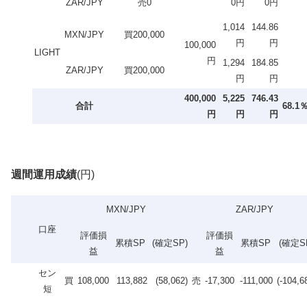
ZAR/JPY
売0
0円
0円
1,014
144.86
MXN/JPY
買200,000
円
円
100,000
LIGHT
円
1,294
184.85
ZAR/JPY
買200,000
円
円
400,000
5,225
746.43
合計
68.1
円
円
円
週間運用成績
(円)
MXN/JPY
ZAR/JPY
口座
評価損
評価損
累積SP
(確定SP)
累積SP
(確定S
益
益
セン
買
108,000
113,882
(58,062)
売
-17,300
-111,000
(-104,6
短