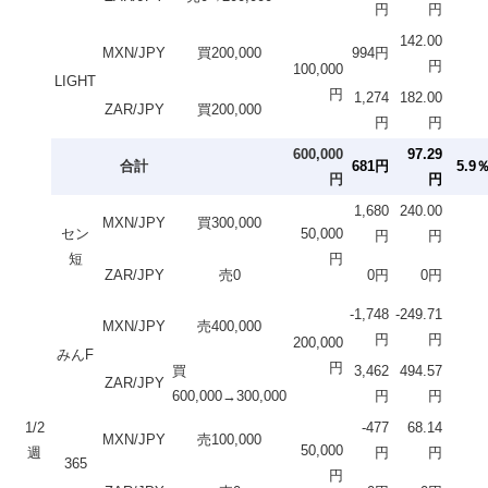
円
円
142.00
MXN/JPY
買200,000
994円
円
100,000
LIGHT
円
1,274
182.00
ZAR/JPY
買200,000
円
円
600,000
97.29
合計
681円
5.9
円
円
1,680
240.00
MXN/JPY
買300,000
セン
50,000
円
円
短
円
ZAR/JPY
売0
0円
0円
-1,748
-249.71
MXN/JPY
売400,000
円
円
200,000
みんF
円
買
3,462
494.57
ZAR/JPY
600,000→300,000
円
円
1/2
-477
68.14
MXN/JPY
売100,000
50,000
週
円
円
365
円