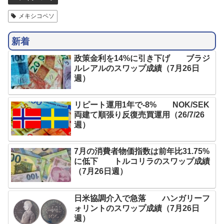
メキシコペソ
新着
政策金利を14%に引き下げ ブラジ
ルレアルのスワップ成績（7月26日
週）
リピート運用1年で-8% NOK/SEK
両建て順張り反復売買運用（26/7/26
週）
7月の消費者物価指数は前年比31.75%
に低下 トルコリラのスワップ成績
（7月26日週）
日米協調介入で急落 ハンガリーフ
ォリントのスワップ成績（7月26日
週）