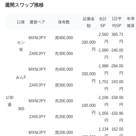
週間スワップ推移
証拠金
合計
1日平
年率
口座
通貨ペア
保有数
額
SP
均SP
換算
2,560
365.71
MXN/JPY
買400,000
円
円
セン
200,000
短
円
-1,680
-240.00
ZAR/JPY
売300,000
円
円
-1,988
-284.00
MXN/JPY
売400,000
円
円
200,000
みんF
円
1,701
243.00
ZAR/JPY
買300,000
円
円
1/30
-1,106
-158.00
MXN/JPY
売200,000
週
円
円
100,000
365
円
-1,056
-150.86
ZAR/JPY
売200,000
円
円
1,134
162.00
MXN/JPY
買200,000