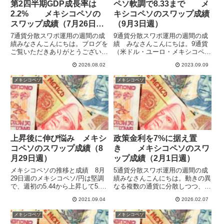
第2四半期GDP成長率は
ペソ軟調で8.33まで メ
2.2% メキシコペソの
キシコペソのスワップ成績
スワップ成績（7月26日
（9月3日週）
週）
7通貨分散スワポ運用の週間の成
9通貨分散スワポ運用の週間の成
績みなさんこんにちは。ブログを
績 みなさんこんにちは。9通貨
ご覧いただきありがとうございま
（米ドル・ユーロ・メキシコペ
す。動きの異なる複数の通貨に分
ソ・トルコリラ・ブラジルレア
2026.08.02
2023.09.09
散しつつ、ハイレバで高収益を目
ル・インドルピー・ポーランドズ
指してスワップポイント運用をし
ロチ・チェココルナ・ハンガリー
メキシコペソ
メキシコペソ
ています。2025年は10通貨で運
フォリント）でスワップポイント
用していたものをトランプ警...
運用をしています。ハイレバで高
収益...
上昇後に伸び悩み メキシ
政策金利を7%に据え置
コペソのスワップ成績（8
き メキシコペソのスワ
月29日週）
ップ成績（2月1日週）
メキシコペソの推移と成績 8月
5通貨分散スワポ運用の週間の成
29日週のメキシコペソ/円は堅調
績みなさんこんにちは。動きの異
で、週初の5.44から上昇して5.50
なる複数の通貨に分散しつつ、ハ
で週末となっています。8月に調
イレバで高収益を目指してスワッ
2021.09.04
2026.02.07
整があったものの前の週に底を打
プポイント運用をしています。
ち、もとの長期の支持線の上まで
2025年は10通貨で運用していた
メキシコペソ
メキシコペソ
戻しましたが、ちょっと伸び悩ん
ものをトランプ警戒で徐々に規模