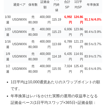
証拠金
合計
1日平
通貨ペア
保有数
円終
年率換算
額
SP
均SP
値
1/30
売
400,000
6,992
124.86
USD/MXN
115.19
91.1％/4.0%
週
80,000
円
円
円
1/23
売
400,000
6,936
123.86
USD/MXN
115.23
90.4％/3.9%
週
80,000
円
円
円
1/16
売
400,000
6,789
121.23
USD/MXN
113.69
88.5％/3.7%
週
80,000
円
円
円
1/9
売
400,000
6,435
114.91
USD/MXN
114.18
83.9％/3.7%
週
80,000
円
円
円
1/2
売
400,000
7,024
125.43
USD/MXN
115.55
91.6％/4.0%
週
80,000
円
円
円
1日平均は10,000通貨あたりのスワップポイントの額
です。
年率換算はレバをかけた実際の運用の収益率となる
証拠金ベース(1日平均スワップ×365日÷証拠金額：