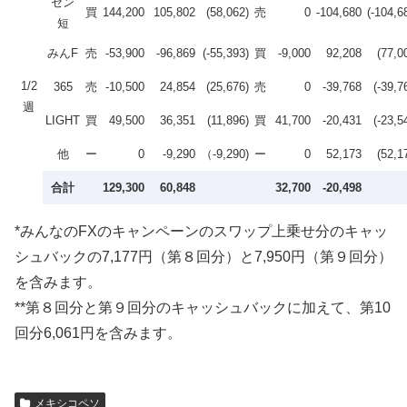
セン
買
144,200
105,802
(58,062)
売
0
-104,680
(-104,6
短
みんF
売
-53,900
-96,869
(-55,393)
買
-9,000
92,208
(77,0
1/2
365
売
-10,500
24,854
(25,676)
売
0
-39,768
(-39,7
週
LIGHT
買
49,500
36,351
(11,896)
買
41,700
-20,431
(-23,5
他
ー
0
-9,290
（-9,290)
ー
0
52,173
(52,1
合計
129,300
60,848
32,700
-20,498
*みんなのFXのキャンペーンのスワップ上乗せ分のキャッ
シュバックの7,177円（第８回分）と7,950円（第９回分）
を含みます。
**第８回分と第９回分のキャッシュバックに加えて、第10
回分6,061円を含みます。
メキシコペソ