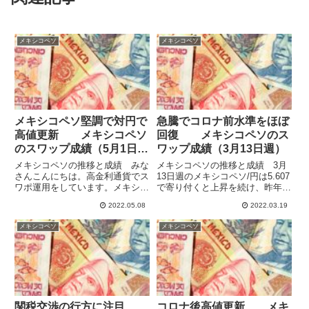
メキシコペソ
メキシコペソ
メキシコペソ堅調で対円で
急騰でコロナ前水準をほぼ
高値更新 メキシコペソ
回復 メキシコペソのス
のスワップ成績（5月1日
ワップ成績（3月13日週）
週）
メキシコペソの推移と成績 みな
メキシコペソの推移と成績 3月
さんこんにちは。高金利通貨でス
13日週のメキシコペソ/円は5.607
ワポ運用をしています。メキシコ
で寄り付くと上昇を続け、昨年後
の政策金利引き上げもあって、こ
半から年初まで抵抗となっていた
2022.05.08
2022.03.19
のところメキシコペソ/円のスワ
高値を結んだライン（黒点線）も
ポも各業者で増加傾向のようで
上抜けて、5.853まで急騰しまし
メキシコペソ
メキシコペソ
す。先週末は、LIGHT FXで10万
た。コロナ後の高値を更新すると
通貨の1日のスワップポイ...
ともに、ほぼコロナ...
関税交渉の行方に注目
コロナ後高値更新 メキ