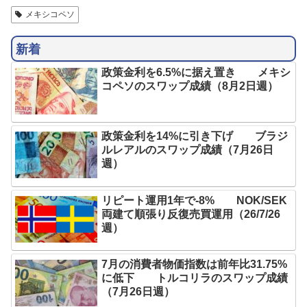
メキシコペソ
新着
政策金利を6.5%に据え置き メキシ
コペソのスワップ成績（8月2日週）
政策金利を14%に引き下げ ブラジ
ルレアルのスワップ成績（7月26日
週）
リピート運用1年で-8% NOK/SEK
両建て順張り反復売買運用（26/7/26
週）
7月の消費者物価指数は前年比31.75%
に低下 トルコリラのスワップ成績
（7月26日週）