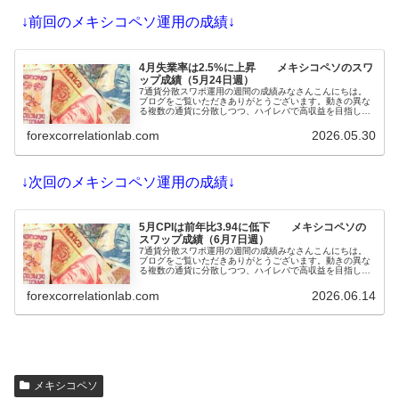
↓前回のメキシコペソ運用の成績↓
4月失業率は2.5%に上昇 メキシコペソのスワ
ップ成績（5月24日週）
7通貨分散スワポ運用の週間の成績みなさんこんにちは。
ブログをご覧いただきありがとうございます。動きの異な
る複数の通貨に分散しつつ、ハイレバで高収益を目指して
スワップポイント運用をしています。2025年は10通貨で
運用していたものをトランプ警戒で徐々に規模縮小して、
forexcorrelationlab.com
2026.05.30
3通貨（メキシコペソ・ブラジルレアル・ハンガリーフォ
リン...
↓次回のメキシコペソ運用の成績↓
5月CPIは前年比3.94に低下 メキシコペソの
スワップ成績（6月7日週）
7通貨分散スワポ運用の週間の成績みなさんこんにちは。
ブログをご覧いただきありがとうございます。動きの異な
る複数の通貨に分散しつつ、ハイレバで高収益を目指して
スワップポイント運用をしています。2025年は10通貨で
運用していたものをトランプ警戒で徐々に規模縮小して、
forexcorrelationlab.com
2026.06.14
3通貨（メキシコペソ・ブラジルレアル・ハンガリーフォ
リン...
メキシコペソ