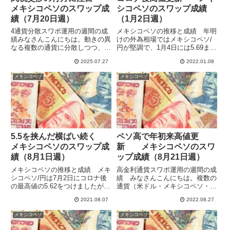
メキシコペソのスワップ成
シコペソのスワップ成績
績（7月20日週）
（1月2日週）
4通貨分散スワポ運用の週間の成
メキシコペソの推移と成績 年明
績みなさんこんにちは。動きの異
けの外為相場ではメキシコペソ/
なる複数の通貨に分散しつつ、ハ
円が堅調で、1月4日には5.69まで
イレバで高収益を目指してスワッ
上昇し10月20日につけた昨年の
2025.07.27
2022.01.08
プポイント運用をしています。
高値5.67を超えて、コロナ後の高
2024年を通してほぼ10通貨で運
値を更新しています。11月の調
メキシコペソ
メキシコペソ
用していたものを徐々に規模縮小
整から急速に回復し、4月から続
して、4通貨（メキシコペソ・...
いていた5.5を跨...
5.5を挟んだ横ばい続く
ペソ高で年初来高値更
メキシコペソのスワップ成
新 メキシコペソのスワ
績（8月1日週）
ップ成績（8月21日週）
メキシコペソの推移と成績 メキ
高金利通貨スワポ運用の週間の成
シコペソ/円は7月2日にコロナ後
績 みなさんこんにちは。複数の
の最高値の5.62をつけましたが、
通貨（米ドル・メキシコペソ・南
その後は5.50近辺を行ったり来た
アフリカランド・トルコリラ・ブ
2021.08.07
2022.08.27
りするレンジ相場が続いていて、
ラジルレアル・インドルピー・ポ
8月に入っても動きがあまりあり
ーランドズロチ）でリスク分散し
メキシコペソ
メキシコペソ
ません。8月1日週も5.51で始まっ
て、ハイレバ運用でスワポを年
て5.50で終...
100%くらい稼げるか検証して