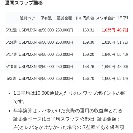
週間スワップ推移
通貨ペア
保有数
証拠金額
ドル円終値
スワポ合計
1日平均
5/31週
USD/MXN
売50,000
250,000円
160.31
1,635円
46.71円
5/24週
USD/MXN
売50,000
250,000円
159.30
1,810円
51.71円
5/17週
USD/MXN
売50,000
250,000円
159.20
1,940円
55.43円
5/10週
USD/MXN
売50,000
250,000円
158.76
1,680円
48.00円
5/3週
USD/MXN
売50,000
250,000円
156.70
1,860円
53.14円
1日平均は10,000通貨あたりのスワップポイントの額
です。
年率換算はレバをかけた実際の運用の収益率となる
証拠金ベース(1日平均スワップ×365日÷証拠金額：
左)とレバをかけなかった場合の収益率である保有額