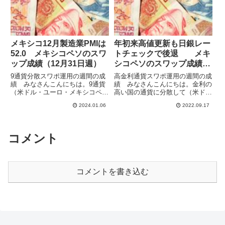
い...
メキシコ12月製造業PMIは
年初来高値更新も日銀レー
52.0 メキシコペソのスワ
トチェックで後退 メキ
ップ成績（12月31日週）
シコペソのスワップ成績
（9月11日週）
9通貨分散スワポ運用の週間の成
高金利通貨スワポ運用の週間の成
績 みなさんこんにちは。9通貨
績 みなさんこんにちは。金利の
（米ドル・ユーロ・メキシコペ
高い国の通貨に分散して（米ド
ソ・トルコリラ・ブラジルレア
ル・メキシコペソ・南アフリカラ
2024.01.06
2022.09.17
ル・インドルピー・ポーランドズ
ンド・トルコリラ・ブラジルレア
ロチ・チェココルナ・ハンガリー
ル・インドルピー・ポーランドズ
フォリント）でスワップポイント
ロチ）ハイレバ運用でスワポを年
運用をしています。ハイレバで高
100%くらい稼げないか検証し
コメント
収益...
て...
コメントを書き込む