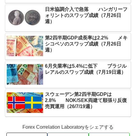
日米協調介入で急落 ハンガリーフ
ォリントのスワップ成績（7月26日
週）
第2四半期GDP成長率は2.2% メキ
シコペソのスワップ成績（7月26日
週）
6月失業率は5.4%に低下 ブラジル
レアルのスワップ成績（7月19日週）
スウェーデン第2四半期GDPは
2.8% NOK/SEK両建て順張り反復
売買運用（26/7/19週）
Forex Correlation Laboratoryをシェアする