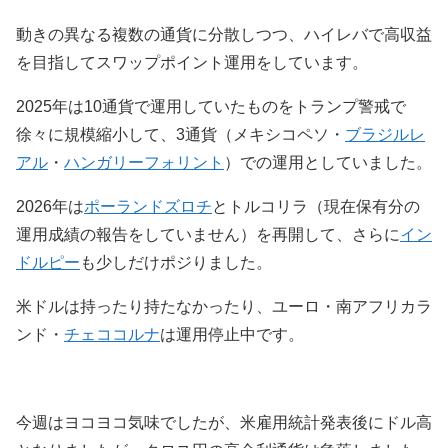
動きの異なる複数の通貨に分散しつつ、ハイレバで高収益
を目指してスワップポイント運用をしています。
2025年は10通貨で運用していたものをトランプ警戒で
徐々に規模縮小して、3通貨（メキシコペソ・
ブラジルレ
アル
・
ハンガリーフォリント
）での運用としていました。
2026年は
ポーランドズロチ
とトルコリラ（現在保有分の
運用成績の報告をしていません）を再開して、さらに
イン
ドルピー
も少しだけポジりました。
米ドルは持ったり持たなかったり、ユーロ・南アフリカラ
ンド・
チェココルナ
は運用停止中です。
今週はヨコヨコ気味でしたが、米雇用統計発表後にドル高