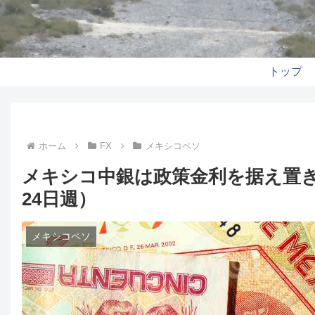
トップ
ホーム
FX
メキシコペソ
メキシコ中銀は政策金利を据え置
24日週）
メキシコペソ