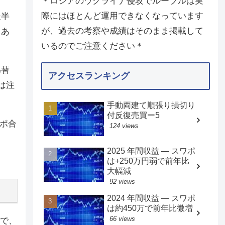
＊ロシアのウクライナ侵攻でルーブルは実
際にはほとんど運用できなくなっています
後半
が、過去の考察や成績はそのまま掲載して
もあ
いるのでご注意ください＊
為替
アクセスランキング
は注
手動両建て順張り損切り
付反復売買ー5
ワポ合
124 views
2025 年間収益 — スワポ
は+250万円弱で前年比
大幅減
92 views
2024 年間収益 — スワポ
は約450万で前年比微増
66 views
りで、