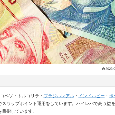
2023.0
シコペソ・トルコリラ・
ブラジルレアル
・
インドルピー
・
ポ
でスワップポイント運用をしています。ハイレバで高収益
を目指しています。