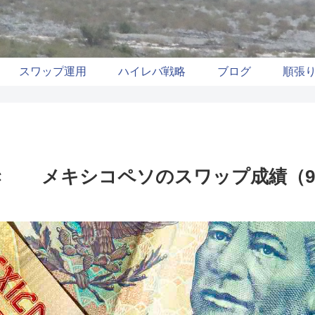
スワップ運用
ハイレバ戦略
ブログ
順張
き メキシコペソのスワップ成績（9