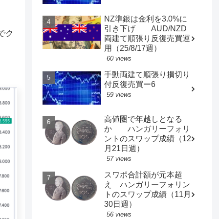
NZ準銀は金利を3.0%に
引き下げ AUD/NZD
3でク
両建て順張り反復売買運
用（25/8/17週）
60 views
手動両建て順張り損切り
付反復売買ー6
59 views
高値圏で年越しとなる
か ハンガリーフォリ
ントのスワップ成績（12
月21日週）
57 views
スワポ合計額が元本超
え ハンガリーフォリン
トのスワップ成績（11月
30日週）
56 views