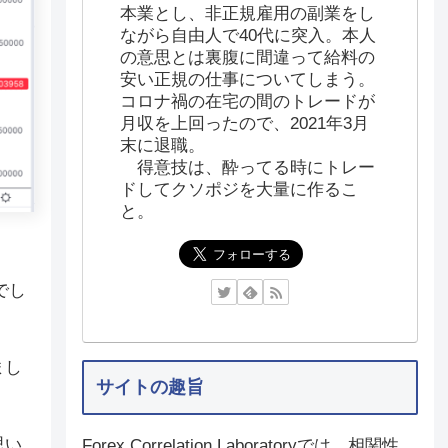
本業とし、非正規雇用の副業をし
ながら自由人で40代に突入。本人
の意思とは裏腹に間違って給料の
安い正規の仕事についてしまう。
コロナ禍の在宅の間のトレードが
月収を上回ったので、2021年3月
末に退職。
得意技は、酔ってる時にトレー
ドしてクソポジを大量に作るこ
と。
でし
まし
サイトの趣旨
思い
Forex Correlation Laboratoryでは、相関性