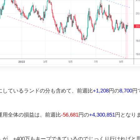
にしているランドの分も含めて、前週比
+1,208
円の
8,700
円
運用全体の損益は、前週比
-56,681
円の
+4,300,851
円となり
が、+400万もキープできているのでじっくり行ければと