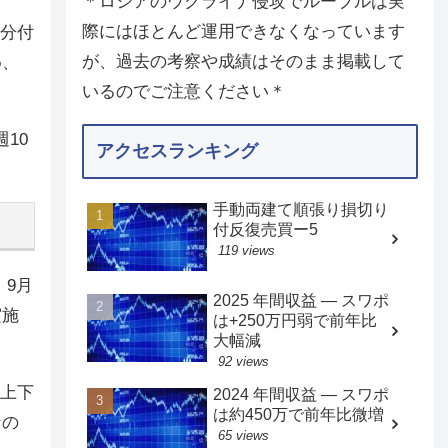
＊ロシアのウクライナ侵攻でルーブルは実
際にはほとんど運用できなくなっています
の分付
が、過去の考察や成績はそのまま掲載して
め、
いるのでご注意ください＊
。
10
アクセスランキング
手動両建て順張り損切り
付反復売買ー5
119 views
9月
2025 年間収益 — スワポ
実施
は+250万円弱で前年比
大幅減
92 views
は上下
2024 年間収益 — スワポ
は約450万で前年比微増
なの
65 views