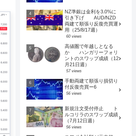
NZ準銀は金利を3.0%に
引き下げ AUD/NZD
両建て順張り反復売買運
用（25/8/17週）
60 views
高値圏で年越しとなる
か ハンガリーフォリ
ントのスワップ成績（12
月21日週）
57 views
手動両建て順張り損切り
付反復売買ー6
56 views
新規注文受付停止 ト
ルコリラのスワップ成績
（7月12日週）
56 views