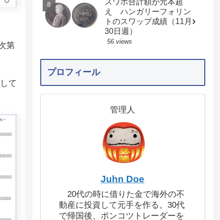
スワポ合計額が元本超
え ハンガリーフォリン
トのスワップ成績（11月
30日週）
56 views
で次第
プロフィール
定して
管理人
Juhn Doe
20代の時に借りた金で海外の不
動産に投資して元手を作る。30代
で帰国後、ポンコツトレーダーを