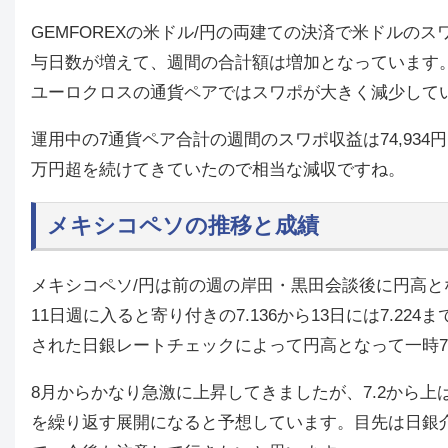
GEMFOREXの米ドル/円の両建ての決済で米ドルの
与日数が増えて、週間の合計額は増加となっています。
ユーロクロスの通貨ペアではスワポが大きく減少して
運用中の7通貨ペア合計の週間のスワポ収益は74,93
万円超を続けてきていたので相当な減収ですね。
メキシコペソの推移と成績
メキシコペソ/円は前の週の岸田・黒田会談後に円高と
11日週に入ると寄り付きの7.136から13日には7.2
された日銀レートチェックによって円高となって一時7.
8月からかなり急激に上昇してきましたが、7.2から
を繰り返す展開になると予想しています。目先は日銀