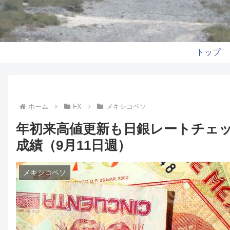
トップ
ホーム
FX
メキシコペソ
年初来高値更新も日銀レートチェ
成績（9月11日週）
メキシコペソ