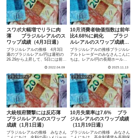
おり、IG証券のレアル/円のス...
いています。6月7日発表の...
スワポ大幅増でリラに肉
10月消費者物価指数は前年
薄 ブラジルレアルのス
比4.68%に鈍化 ブラジ
ワップ成績（4月3日週）
ルレアルのスワップ成績
（11月2日週）
ブラジルレアルの推移 4月3日
ブラジルレアルの推移ブラジルレ
週のブラジルレアル/円は週初の
アルトレーダーのみなさんこんに
26.29から上昇して、5日には前週
ちは。レアル/円の長期ホールド
につけたコロナ後の高値を大きく
でスワップポイント狙いの運用を
2022.04.09
2025.11.13
更新する26.76をつけています。
しています。9月からレアル/円に
その後は25.93まで押しますが、
加え、米ドル/レアルも保有して
ブラジルレアル
ブラジルレアル
再び上昇に転じて26.43でクロー
います。ブラジル中銀は11月5日
ズとなりまし...
に政策金利を15.0%に据...
大統領府襲撃には反応薄
10月失業率は7.6% ブラ
ブラジルレアルのスワップ
ジルレアルのスワップ成績
成績（1月1日週）
（11月19日週）
ブラジルレアルの推移 みなさん
ブラジルレアルの推移 みなさん
こんにちは。金利の高いメジャー
こんにちは。高金利通貨を長期保