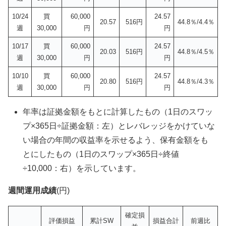
10/24
買
60,000
24.57
20.57
516円
44.8％/4.4％
週
30,000
円
円
10/17
買
60,000
24.57
20.03
516円
44.8％/4.5％
週
30,000
円
円
10/10
買
60,000
24.57
20.80
516円
44.8％/4.3％
週
30,000
円
円
年率は証拠金額をもとに計算したもの（1日のスワッ
プ×365日÷証拠金額：左）とレバレッジをかけていな
い場合の年間の収益率を示せるよう、保有金額をも
とにしたもの（1日のスワップ×365日÷終値
÷10,000：右）を示しています。
週間運用成績
(円)
確定損
評価損益
累計SW
損益合計
前週比