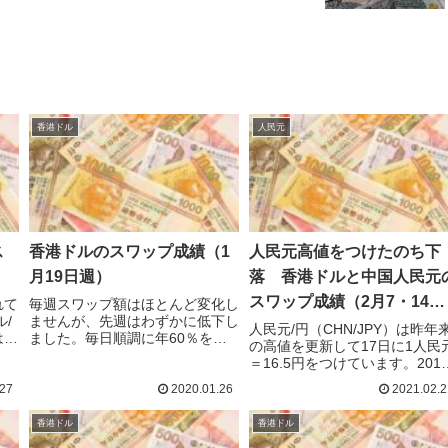
香港ドル
人民元
ス
香港ドルのスワップ成績（1
人民元高値をつけたのち下
月19日週）
落 香港ドルと中国人民元
スワップ成績（2月7・14日
れて
毎週スワップ額はほとんど変化し
/
ませんが、先週はわずかに低下し
週）
人民元/円（CHN/JPY）は昨年
はほ
ました。毎日順調に年60％を超
の高値を更新して17日に1人民
を受
えるペースでスワップが貯まって
＝16.5円をつけています。201
ワッ
います。このままいつまでも稼ぎ
年5月以来の高値ですが、その
逆に
続けられるのでしょうか？買いも
27
2020.01.26
2021.02.2
は下落しています。もう少し上
ワッ
売りもプラススワップとかいうの
すると売り買いできるのですが
.
は自然じゃないので、どこかで
香港ドル
香港ドル
上昇しっぱなしで、新たなポジ
何...