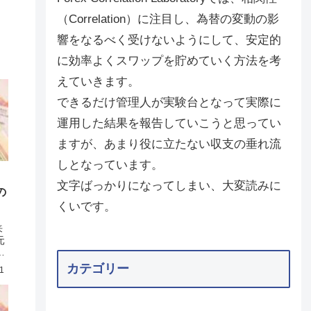
（Correlation）に注目し、為替の変動の影
響をなるべく受けないようにして、安定的
に効率よくスワップを貯めていく方法を考
えていきます。
できるだけ管理人が実験台となって実際に
運用した結果を報告していこうと思ってい
ますが、あまり役に立たない収支の垂れ流
しとなっています。
文字ばっかりになってしまい、大変読みに
の
くいです。
来
元
9
後
カテゴリー
1
下
、
シ