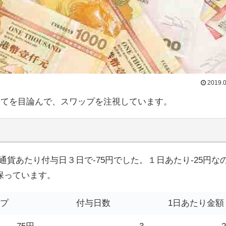
2019.0
建てを目論んで、スワップを注視しています。
00通貨あたり付与日３日で-75円でした。１日あたり-25円な
保っています。
ップ
付与日数
1日あたり金額