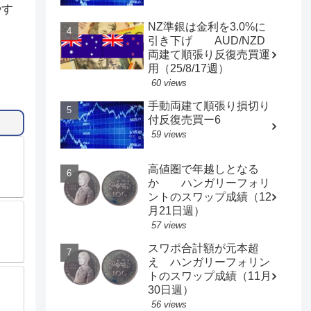
やす
NZ準銀は金利を3.0%に
引き下げ AUD/NZD
両建て順張り反復売買運
用（25/8/17週）
60 views
手動両建て順張り損切り
付反復売買ー6
59 views
高値圏で年越しとなる
か ハンガリーフォリ
ントのスワップ成績（12
月21日週）
57 views
スワポ合計額が元本超
え ハンガリーフォリン
トのスワップ成績（11月
30日週）
56 views