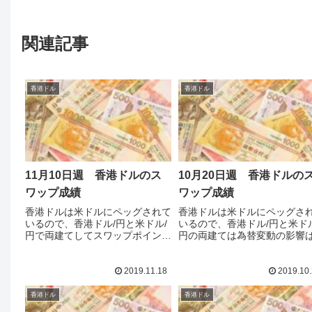
関連記事
香港ドル
香港ドル
11月10日週 香港ドルのス
10月20日週 香港ドルの
ワップ成績
ワップ成績
香港ドルは米ドルにペッグされて
香港ドルは米ドルにペッグさ
いるので、香港ドル/円と米ドル/
いるので、香港ドル/円と米ドル
円で両建てしてスワップポイント
円の両建ては為替変動の影響
が稼げれば、為替の影響をかなり
とんど受けずにスワップだけ
減らせるはずだと考えて、香港ド
け取れます。しかしながらス
ル/円と米ドル/円でポジションを
プの増減が大きくその点では
2019.11.18
2019.10.
作ろうとしてきました。ところが
収益が不安定です。先週はス
やってみるとスワップの額が...
プのマイナス幅が大きくなりS..
香港ドル
香港ドル