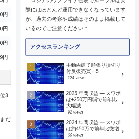
25円
＊ロシアのウクライナ侵攻でルーブルは実
際にはほとんど運用できなくなっています
40円
が、過去の考察や成績はそのまま掲載して
いるのでご注意ください＊
70円
30円
アクセスランキング
.9円
手動両建て順張り損切り
付反復売買ー5
124 views
2025 年間収益 — スワポ
位3
は+250万円弱で前年比
大幅減
92 views
だまだ
2024 年間収益 — スワポ
は約450万で前年比微増
66 views