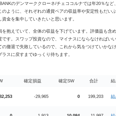
 BANKのデンマーククローネ/チェココルナでは年20％など
このように、それぞれの通貨ペアの収益率や安定性もだい
し資金を集中していきたいと思います。
損を抱えていて、全体の収益を下げています。評価益も含
円程度です。スワップ投資なので、マイナスにならなければい
ての撤退で失敗しているので、これから気をつけていかな
プラスに戻すまでゆっくり待ちます。
W
確定損益
確定SW
合計
結
82,253
-29,965
0
199,203
結
0
1,913
10,084
11,997
結