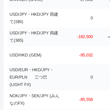
USD/JPY・HKD/JPY 両建
0
て(SBI)
USD/JPY・HKD/JPY 両建
-182,500
-
て(365)
USD/HKD (GEM)
-95,032
USD/EUR・HKD/JPY・
EUR/PLN 三つ巴
0
(LIGHT FX)
NOK/JPY・SEK/JPY (みん
-85,558
なのFX)