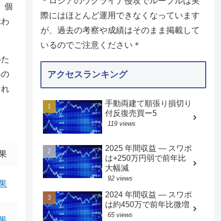
＊ロシアのウクライナ侵攻でルーブルは実
、個
際にはほとんど運用できなくなっています
ぶわ
が、過去の考察や成績はそのまま掲載して
いるのでご注意ください＊
めた
いの
アクセスランキング
けれ
手動両建て順張り損切り
付反復売買ー5
119 views
2025 年間収益 — スワポ
果
は+250万円弱で前年比
大幅減
92 views
果
2024 年間収益 — スワポ
は約450万で前年比微増
65 views
果