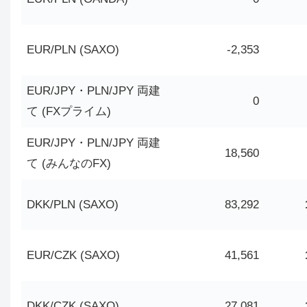
EUR/PLN (SAXO)
-2,353
EUR/JPY・PLN/JPY 両建
0
て (FXプライム)
EUR/JPY・PLN/JPY 両建
18,560
て (みんなのFX)
DKK/PLN (SAXO)
83,292
EUR/CZK (SAXO)
41,561
DKK/CZK (SAXO)
27,081