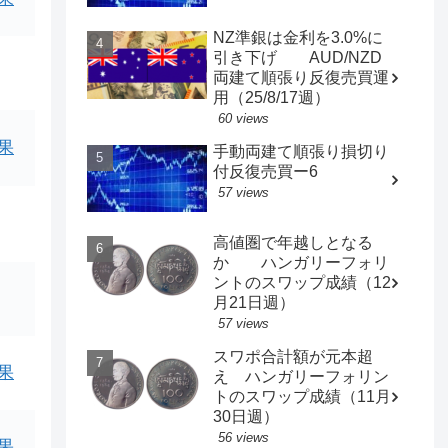
NZ準銀は金利を3.0%に
引き下げ AUD/NZD
両建て順張り反復売買運
用（25/8/17週）
60 views
果
手動両建て順張り損切り
付反復売買ー6
57 views
高値圏で年越しとなる
か ハンガリーフォリ
ントのスワップ成績（12
月21日週）
57 views
スワポ合計額が元本超
果
え ハンガリーフォリン
トのスワップ成績（11月
30日週）
56 views
果