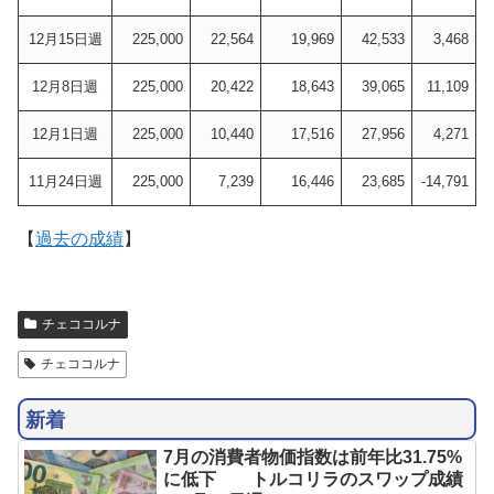
12月15日週
225,000
22,564
19,969
42,533
3,468
12月8日週
225,000
20,422
18,643
39,065
11,109
12月1日週
225,000
10,440
17,516
27,956
4,271
11月24日週
225,000
7,239
16,446
23,685
-14,791
【
過去の成績
】
チェココルナ
チェココルナ
新着
7月の消費者物価指数は前年比31.75%
に低下 トルコリラのスワップ成績