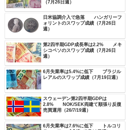
（7月26日週）
日米協調介入で急落 ハンガリーフ
ォリントのスワップ成績（7月26日
週）
第2四半期GDP成長率は2.2% メキ
シコペソのスワップ成績（7月26日
週）
6月失業率は5.4%に低下 ブラジル
レアルのスワップ成績（7月19日週）
スウェーデン第2四半期GDPは
2.8% NOK/SEK両建て順張り反復
売買運用（26/7/19週）
6月失業率は7.6%に低下 トルコリ