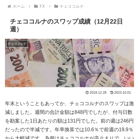
ホーム
FX
チェココルナ
チェココルナのスワップ成績（12月22日
週）
チェココルナ
2019.12.28
2023.10.01
年末ということもあってか、チェココルナのスワップは激
減しました。週間の合計金額は848円でしたが、付与日数
を勘案した1日あたりの額は131円でした。前の週は246円
だったので半減です。年率換算では10.6％で前週の19.9％
から大幅減です。為替はチェココルナが高止まりで、いい