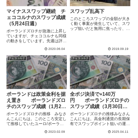
マイナススワップ継続 チ
スワップ乱高下
ェココルナのスワップ成績
このところスワップの金額が大き
（5月24日週）
く動く事案が発生していて、スワ
ップ狙いだと無用に焦ったり、ぬ
ポーランドズロチが急激に上昇し
か喜びだったりします。なぜだか
ていますが、チェココルナも同様
よくわかりませんが、政策金利の
の動きをしています。先週は評価
発表が続くからでしょうか。昨日
損が大幅減です。ただ、為替の安
BLOGで書いた香港ドル/円の売
2020.06.04
2019.09.19
定を期待してチェココルナの運用
りスワップもプラスの10円が...
をしているわけなので、損失が減
チェココルナ
チェココルナ
少するのは嬉しいのですが、あま
り速い動きがあるのは好ましく
あ...
ポーランドは政策金利を据
全ポジ決済で+140万
え置き ポーランドズロ
円 ポーランドズロチの
チのスワップ成績（1月29
スワップ成績（3月30日
日週）
週）
ポーランドズロチの推移 みなさ
ポーランドズロチの推移みなさん
んこんにちは。このところ安定し
こんにちは。高金利通貨の長期保
て推移していたユーロ/ポーラン
有でスワップポイント狙いの運用
ドズロチですが、米雇用統計発表
をしていますが、中欧通貨のポー
2023.02.09
2025.04.11
以降ユーロ安ズロチ高となって久
ランドズロチとチェココルナは対