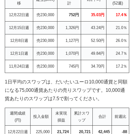
移
計
(52週)
12月22日週
売230,000
752円
35.03円
17.4％
12月15日週
売230,000
1,326円
43.24円
21.0％
12月8日週
売230,000
1,127円
52.50円
26.0％
12月1日週
売230,000
1,070円
49.84円
24.7％
11月24日週
売230,000
745円
34.70円
17.2％
1日平均のスワップは、だいたいユーロ10,000通貨と同額
になる75,000通貨あたりの売りスワップです。10,000通
貨あたりのスワップは7.5で割ってください。
週間成績
未実現
累計スワ
投入金額
合計
前週比
(円)
損益
ップ
12月22日週
225,000
21,724
20,721
42,445
-88