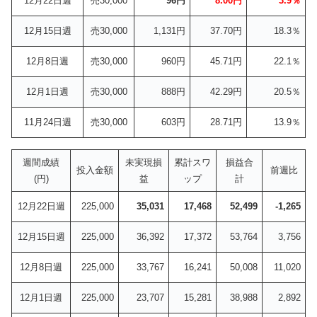
12月22日週
売30,000
96円
8.00円
3.9％
12月15日週
売30,000
1,131円
37.70円
18.3％
12月8日週
売30,000
960円
45.71円
22.1％
12月1日週
売30,000
888円
42.29円
20.5％
11月24日週
売30,000
603円
28.71円
13.9％
週間成績
未実現損
累計スワ
損益合
投入金額
前週比
(円)
益
ップ
計
12月22日週
225,000
35,031
17,468
52,499
-1,265
12月15日週
225,000
36,392
17,372
53,764
3,756
12月8日週
225,000
33,767
16,241
50,008
11,020
12月1日週
225,000
23,707
15,281
38,988
2,892