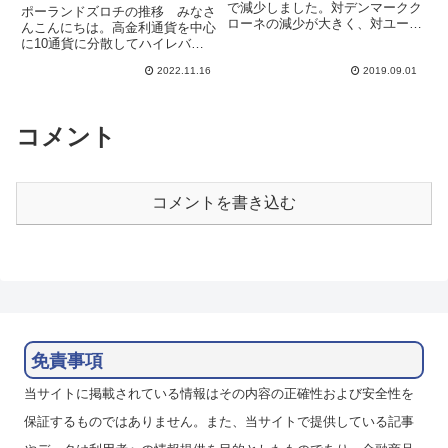
で減少しました。対デンマークク
ポーランドズロチの推移 みなさ
ローネの減少が大きく、対ユーロ
んこんにちは。高金利通貨を中心
と変わらない額になってしまいま
に10通貨に分散してハイレバレ
した。月が変わる9月1日週に期
ッジでスワップポイント運用をし
待です。ズロチと比較して、チェ
2022.11.16
2019.09.01
ています。昨晩はポーランドにロ
ココルナは対ユーロであまり下落
シア製ミサイルが着弾したとの報
してなかったのですが、週末に
道がありポーランドズロチは大き
遅...
く下落しましたが、ロシアから
コメント
発...
コメントを書き込む
免責事項
当サイトに掲載されている情報はその内容の正確性および安全性を
保証するものではありません。また、当サイトで提供している記事