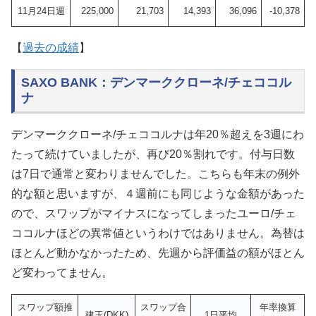
11月24日週
225,000
21,703
14,393
36,096
-10,378
【
過去の成績
】
SAXO BANK：デンマーククローネ/チェココル
ナ
デンマーククローネ/チェココルナは年20％超えを3週にわ
たって続けていましたが、再び20％割れです。付与日数
は7日で通常と変わりませんでした。こちらも年末の例外
的な額と思いますが、４週前にも同じような金額があった
ので、スワップがマイナスになってしまったユーロ/チェ
ココルナほどの異常値というわけではありません。
為替は
ほとんど動かなかったため、先週から評価益の額がほとん
ど変わってません。
スワップ額推
スワップ合
年率換算
建玉(DKK)
1日平均