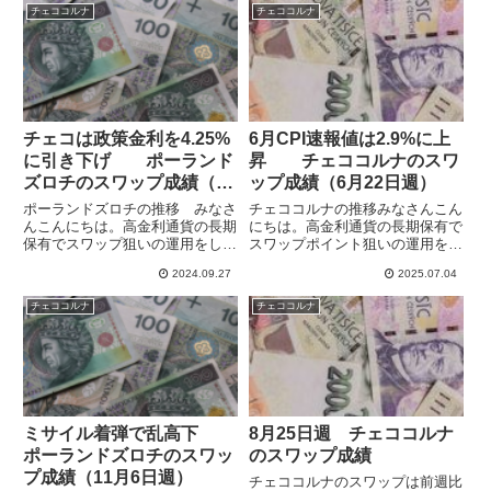
しぶりに大きく上昇しました。ユ
ユーロでとくに変動が小さく、新
チェココルナ
チェココルナ
ーロ/チェココルナと米ドル/ハン
興国の高金利通貨と比較してかな
ガリーフォリントも動いたので...
り安定しています。3月30日週...
チェコは政策金利を4.25%
6月CPI速報値は2.9%に上
に引き下げ ポーランド
昇 チェココルナのスワ
ズロチのスワップ成績（9
ップ成績（6月22日週）
月15日週）
ポーランドズロチの推移 みなさ
チェココルナの推移みなさんこん
んこんにちは。高金利通貨の長期
にちは。高金利通貨の長期保有で
保有でスワップ狙いの運用をして
スワップポイント狙いの運用をし
います。中欧通貨のポーランドズ
ています。トランプ関税以降ポジ
2024.09.27
2025.07.04
ロチとチェココルナは対ユーロで
決済で運用縮小していますが、中
とくに変動が小さく、新興国の高
欧通貨のチェココルナは対ユーロ
チェココルナ
チェココルナ
金利通貨と比較してかなり安定し
で安定していて、とりあえず運用
ています。ポーランドもチェコ
継続中です。7月4日発表の6月...
も...
ミサイル着弾で乱高下
8月25日週 チェココルナ
ポーランドズロチのスワッ
のスワップ成績
プ成績（11月6日週）
チェココルナのスワップは前週比