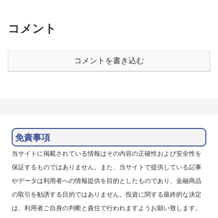
年はメキシコペソ並みの強さでし
レアル/円も高スワポとなってい
たが、金融政策は緩和に転換して
ます。28日には失業率とPPIの発
おり、IG証券のレアル/円のス...
表があり、来週の5月3...
コメント
コメントを書き込む
免責事項
当サイトに掲載されている情報はその内容の正確性および安全性を
保証するものではありません。また、当サイトで提供している記事
やデータは利用者への情報提供を目的としたものであり、金融商品
の取引を勧誘する目的ではありません。投資に関する最終的な決定
は、利用者ご自身の判断と責任で行われますようお願い致します。