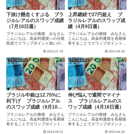
下抜け懸念くすぶる ブラ
上昇継続で27円超え ブ
ジルレアルのスワップ成績
ラジルレアルのスワップ成
（7月10日週）
績（4月9日週）
ブラジルレアルの推移 みなさん
ブラジルレアルの推移 みなさん
こんにちは。高金利通貨への分散
こんにちは。高金利通貨を長期保
投資でスワップポイント狙いの運
有することでスワップポイント狙
用をしています。ブラジルは南半
いの運用をしています。ブラジル
2022.07.19
2023.04.18
球の農業国で、今年前半のコモデ
は13.75%の高金利で、ブラジル
ィティ価格の上昇の恩恵を受ける
レアル/円も高スワポとなってい
ブラジルレアル
ブラジルレアル
一方、紛争の起こっているヨーロ
ます。4月11日発表の3月拡大消
ッパから地理的に遠いこともあ
費者物価指数（IPCA）...
っ...
ブラジル中銀は12.75%に
伸び悩んで週間でマイナ
利下げ ブラジルレアル
ス ブラジルレアルのス
のスワップ成績（9月10日
ワップ成績（4月16日週）
週）
ブラジルレアルの推移 みなさん
ブラジルレアルの推移 みなさん
こんにちは。高金利通貨を長期保
こんにちは。高金利通貨を長期保
有することでスワップポイント狙
有することでスワップポイント狙
いの運用をしています。ブラジル
いの運用をしています。ブラジル
2023.09.21
2023.04.26
は高金利なうえ、通貨レアルも昨
は13.75%の高金利で、ブラジル