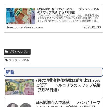
政策金利引き上げで13.25% ブラジルレアル
のスワップ成績（1月19日週）
ブラジルレアルの推移みなさんこんにちは。高金利通貨を
長期保有することでスワップポイント狙いの運用をしてい
ます。利下げサイクルを終了し、9月から政策金利を引き
上げていたブラジルですが、中銀が1月29日に政策金利の
引き上げを決定し、13.25%としています。全会一致の決
forexcorrelationlab.com
2025.01.30
定で、4会合連続の利上げとなりました。次回の利上げも
示...
ブラジルレアル
ブラジルレアル
新着
7月の消費者物価指数は前年比31.75%
に低下 トルコリラのスワップ成績
（7月26日週）
日米協調介入で急落 ハンガリーフ