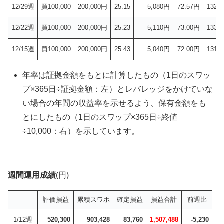
12/29週
買100,000
200,000円
25.15
5,080円
72.57円
132.
12/22週
買100,000
200,000円
25.23
5,110円
73.00円
133.
12/15週
買100,000
200,000円
25.43
5,040円
72.00円
131.
年率は証拠金額をもとに計算したもの（1日のスワッ
プ×365日÷証拠金額：左）とレバレッジをかけていな
い場合の年間の収益率を示せるよう、保有金額をも
とにしたもの（1日のスワップ×365日÷終値
÷10,000：右）を示しています。
週間運用成績
(円)
評価損益
累積スワポ
確定損益
損益合計
前週比
1/12週
520,300
903,428
83,760
1,507,488
-5,230