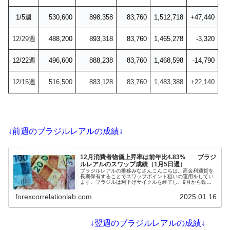
1/5週
530,600
898,358
83,760
1,512,718
+47,440
12/29週
488,200
893,318
83,760
1,465,278
-3,320
12/22週
496,600
888,238
83,760
1,468,598
-14,790
12/15週
516,500
883,128
83,760
1,483,388
+22,140
↓前週のブラジルレアルの成績↓
12月消費者物価上昇率は前年比4.83% ブラジ
ルレアルのスワップ成績（1月5日週）
ブラジルレアルの推移みなさんこんにちは。高金利通貨を
長期保有することでスワップポイント狙いの運用をしてい
ます。ブラジルは利下げサイクルを終了し、9月から政策
金利を引き上げて12.25%としています。インフレ警戒で
14.25%まで引き上げ予想となっていて、スワポ運用には
forexcorrelationlab.com
2025.01.16
追い風と思われますが、為替は乱高下しています。1月9...
↓翌週のブラジルレアルの成績↓