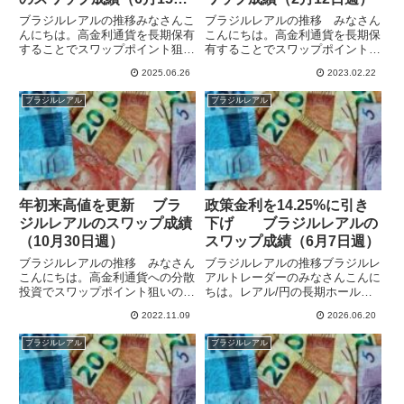
週）
ブラジルレアルの推移みなさんこ
ブラジルレアルの推移 みなさん
んにちは。高金利通貨を長期保有
こんにちは。高金利通貨を長期保
することでスワップポイント狙い
有することでスワップポイント狙
の運用をしています。ブラジル中
いの運用をしています。保有通貨
2025.06.26
2023.02.22
銀は9月から金利引き上げサイク
の発行国の中で政策金利が高いの
ルに入っていて、6月も政策金利
は、ブラジルの13.75%、ハンガ
ブラジルレアル
ブラジルレアル
を0.25%引き上げて15%としてい
リーの13.0%、メキシコの11.0%
ます。6月15日週のレア...
で、スワポも高額と...
年初来高値を更新 ブラ
政策金利を14.25%に引き
ジルレアルのスワップ成績
下げ ブラジルレアルの
（10月30日週）
スワップ成績（6月7日週）
ブラジルレアルの推移 みなさん
ブラジルレアルの推移ブラジルレ
こんにちは。高金利通貨への分散
アルトレーダーのみなさんこんに
投資でスワップポイント狙いの運
ちは。レアル/円の長期ホールド
用をしています。今年の上昇率で
でスワップポイント狙いの運用を
2022.11.09
2026.06.20
米ドルを上回る最強通貨ブラジル
しています。2025年9月からレア
レアルは先週も堅調で、11月7日
ル/円に加え、米ドル/レアルも保
ブラジルレアル
ブラジルレアル
には年初来高値の29.30をつけて
有しています。ブラジル中銀は6
います。ブラジル中銀は1...
月17に政策金利を引き下...