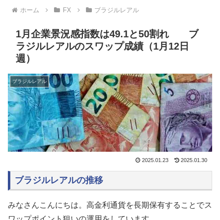
ホーム
FX
ブラジルレアル
1月企業景況感指数は49.1と50割れ ブ
ラジルレアルのスワップ成績（1月12日
週）
ブラジルレアル
2025.01.23
2025.01.30
ブラジルレアルの推移
みなさんこんにちは。高金利通貨を長期保有することでス
ワップポイント狙いの運用をしています。