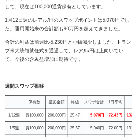
して、現在は100,000通貨保有としています。
1月12日週のレアル/円のスワップポイントは5,070円でし
た。運用開始来の合計額も90万円を超えてきました。
合計の利益は前週比-5,230円と小幅減少しました。トラン
プ米大統領就任式を通過して、レアル/円は上向いてい
て、今後の含み益増加に期待です。
週間スワップ推移
保有数
証拠金額
終値
スワポ合計
1日平均
1/12週
買100,000
200,000円
25.47
5,070円
72.43円
132.
1/5週
買100,000
200,000円
25.57
5,040円
72.00円
131.