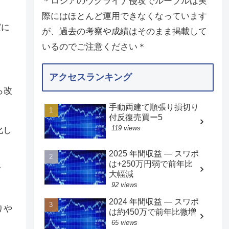
＊ロシアのウクライナ侵攻でルーブルは実
際にはほとんど運用できなくなっています
実に
が、過去の考察や成績はそのまま掲載して
いるのでご注意ください＊
アクセスランキング
ら改
手動両建て順張り損切り
付反復売買ー5
119 views
化し
2025 年間収益 — スワポ
は+250万円弱で前年比
す
大幅減
92 views
2024 年間収益 — スワポ
りや
は約450万で前年比微増
65 views