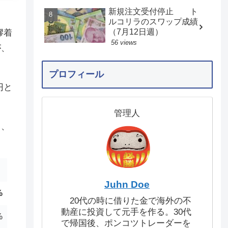
新規注文受付停止 ト
ルコリラのスワップ成績
（7月12日週）
膠着
56 views
が、
プロフィール
円と
管理人
り、
Juhn Doe
%
20代の時に借りた金で海外の不
動産に投資して元手を作る。30代
%
で帰国後、ポンコツトレーダーを