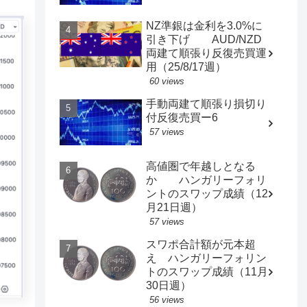
NZ準銀は金利を3.0%に
引き下げ AUD/NZD
両建て順張り反復売買運
用（25/8/17週）
60 views
手動両建て順張り損切り
付反復売買ー6
57 views
高値圏で年越しとなる
か ハンガリーフォリ
ントのスワップ成績（12
月21日週）
57 views
スワポ合計額が元本超
え ハンガリーフォリン
トのスワップ成績（11月
30日週）
56 views