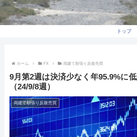
トップ
ホーム
FX
両建て順張り反復売買
9月第2週は決済少なく年95.9
（24/9/8週）
両建て順張り反復売買