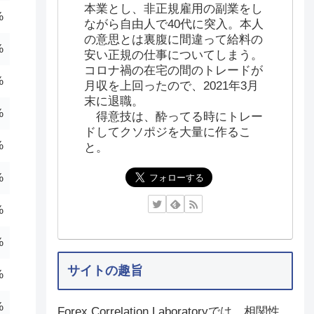
本業とし、非正規雇用の副業をし
%
ながら自由人で40代に突入。本人
の意思とは裏腹に間違って給料の
%
安い正規の仕事についてしまう。
コロナ禍の在宅の間のトレードが
%
月収を上回ったので、2021年3月
末に退職。
%
得意技は、酔ってる時にトレー
ドしてクソポジを大量に作るこ
%
と。
%
%
%
サイトの趣旨
%
%
Forex Correlation Laboratoryでは、相関性