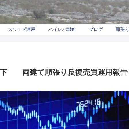
スワップ運用
ハイレバ戦略
ブログ
順張
%に低下 両建て順張り反復売買運用報告