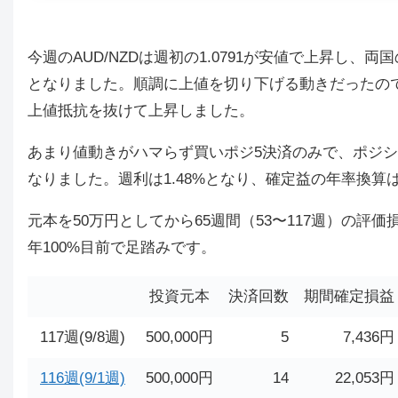
今週のAUD/NZDは週初の1.0791が安値で上昇し
となりました。順調に上値を切り下げる動きだったの
上値抵抗を抜けて上昇しました。
あまり値動きがハマらず買いポジ5決済のみで、ポジション確
なりました。週利は1.48%となり、確定益の年率換算は
元本を50万円としてから65週間（53〜117週）の評価損
年100%目前で足踏みです。
投資元本
決済回数
期間確定損益
117週(9/8週)
500,000円
5
7,436円
116週(9/1週)
500,000円
14
22,053円