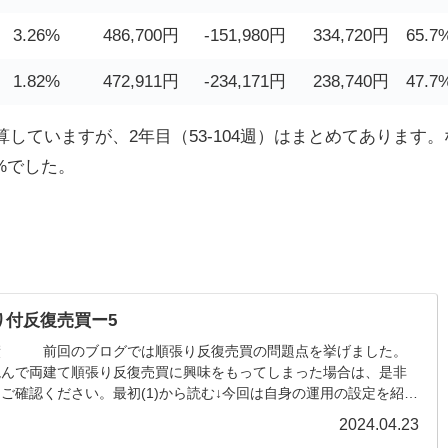
3.26%
486,700円
-151,980円
334,720円
65.7
1.82%
472,911円
-234,171円
238,740円
47.7
していますが、2年目（53-104週）はまとめてあります。
9%でした。
り付反復売買ー5
績 前回のブログでは順張り反復売買の問題点を挙げました。
読んで両建て順張り反復売買に興味をもってしまった場合は、是非
ご確認ください。最初(1)から読む↓今回は自身の運用の設定を紹介
中で修正が多く必要なベータ版となって...
2024.04.23