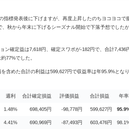
、両国の指標発表後に下げますが、再度上昇したのちヨコヨコで
で、秋から年末に下げるシーズナル開始で下落予想でした
定益は7,618円、確定スワポが-182円で、合計7,436
約77%でした。
を含めた合計の利益は599,627円で収益率は年95.9%とな
週利
合計確定損益
評価損益
合計損益
年率
1.48%
698,405円
-98,778円
599,627円
95.9
4.41%
690,969円
-87,493円
603,476円
98.1