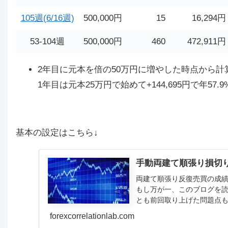
105週(6/16週)
500,000円
15
16,294円
53-104週
500,000円
460
472,911円
2年目に元本を倍の50万円に増やした時点から計算
1年目は元本25万円で始めて+144,695円で年57.
基本の設定はこちら↓
手動両建て順張り損切
両建て順張り反復売買の成
もし万が一、このブログを
とも前回取り上げた問題点も
していくのですが、まだ検証
forexcorrelationlab.com