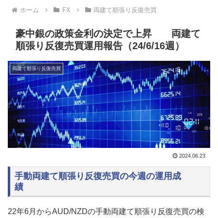
ホーム
FX
両建て順張り反復売買
豪中銀の政策金利の決定で上昇 両建て
順張り反復売買運用報告（24/6/16週）
両建て順張り反復売買
2024.06.23
手動両建て順張り反復売買の今週の運用成
績
22年6月からAUD/NZDの手動両建て順張り反復売買の検