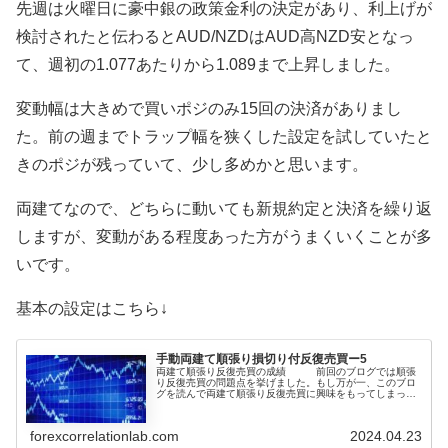
先週は火曜日に豪中銀の政策金利の決定があり、利上げが
検討されたと伝わるとAUD/NZDはAUD高NZD安となっ
て、週初の1.077あたりから1.089まで上昇しました。
変動幅は大きめで買いポジのみ15回の決済がありまし
た。前の週までトラップ幅を狭くした設定を試していたと
きのポジが残っていて、少し多めかと思います。
両建てなので、どちらに動いても新規約定と決済を繰り返
しますが、変動がある程度あった方がうまくいくことが多
いです。
基本の設定はこちら↓
手動両建て順張り損切り付反復売買ー5
両建て順張り反復売買の成績 前回のブログでは順張
り反復売買の問題点を挙げました。もし万が一、このブロ
グを読んで両建て順張り反復売買に興味をもってしまった
場合は、是非とも前回取り上げた問題点もご確認くださ
い。最初(1)から読む↓今回は自身の運用の設定を紹介して
いくのですが、まだ検証中で修正が多く必要なベータ版と
forexcorrelationlab.com
2024.04.23
なって...