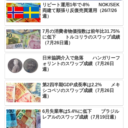
リピート運用1年で-8% NOK/SEK
両建て順張り反復売買運用（26/7/26
週）
7月の消費者物価指数は前年比31.75%
に低下 トルコリラのスワップ成績
（7月26日週）
日米協調介入で急落 ハンガリーフ
ォリントのスワップ成績（7月26日
週）
第2四半期GDP成長率は2.2% メキ
シコペソのスワップ成績（7月26日
週）
6月失業率は5.4%に低下 ブラジル
レアルのスワップ成績（7月19日週）