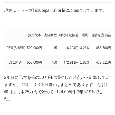
現在はトラップ幅10pips、利確幅25pipsにしています。
投資元本
決済回数
期間確定損益
週利
合計確定損益
105週(6/16週)
500,000円
15
16,294円
3.26%
486,700円
-
53-104週
500,000円
460
472,911円
1.82%
472,911円
-
2年目に元本を倍の50万円に増やした時点から計算してい
ますが、2年目（53-104週）はまとめてあります。なお1
年目は元本25万円で始めて+144,695円で年57.9%でし
た。