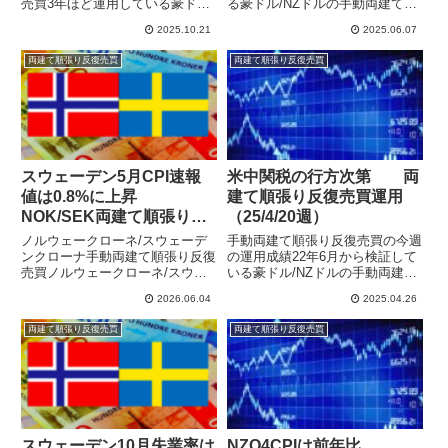
売買3年ほど運用している豪ド
る豪ドル/NZドルの手動両建て順
ル/NZドルの手動両建て順張り反
張り反復売買の運用結果を公開し
2025.10.21
2025.06.07
復売買に加えて、ノルウェークロ
ています。元本50万円を順張り
ーネ/スウェーデンクローナでも
のリピート売買で運用し、特に相
両建て順張り反復売買
両建て順張り反復売買
順張り反復売買の運用を開始しま
場の上下を予想することなく等間
した。豪ドル/NZドルはレンジ...
隔の注文と決済を繰り返す...
スウェーデン5月CPI速報
米中関税の行方次第 両
値は0.8%に上昇
建て順張り反復売買運用
NOK/SEK両建て順張り反
（25/4/20週）
復売買運用（26/5/24週）
ノルウェークローネ/スウェーデ
手動両建て順張り反復売買の今週
ンクローナ手動両建て順張り反復
の運用成績22年6月から検証して
売買ノルウェークローネ/スウェ
いる豪ドル/NZドルの手動両建て
ーデンクローナで手動両建て順張
順張り反復売買の運用結果を公開
2026.06.04
2025.04.26
り反復売買での運用をしていま
しています。元本50万円をリピ
す。両建てで利確幅を狭めて回転
ート売買で運用し、特に相場の上
両建て順張り反復売買
両建て順張り反復売買
重視の設定で運用していました
下を予想することなく等間隔の注
が、いまいちハマらずに利益が伸
文と決済を繰り返すことで、...
びず...
スウェーデン10月失業率は
NZQ4CPIは前年比