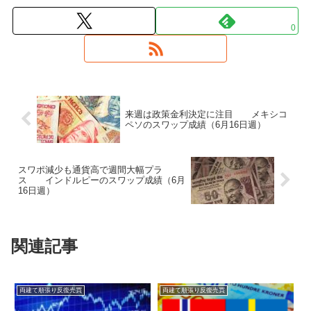
0
来週は政策金利決定に注目 メキシコ
ペソのスワップ成績（6月16日週）
スワポ減少も通貨高で週間大幅プラ
ス インドルピーのスワップ成績（6月
16日週）
関連記事
両建て順張り反復売買
両建て順張り反復売買