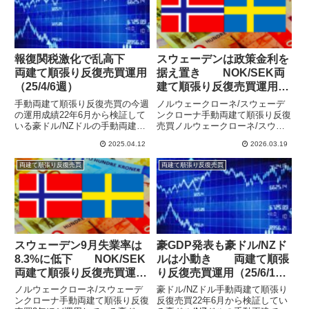
報復関税激化で乱高下
スウェーデンは政策金利を
両建て順張り反復売買運用
据え置き NOK/SEK両
（25/4/6週）
建て順張り反復売買運用
（26/3/8週）
手動両建て順張り反復売買の今週
ノルウェークローネ/スウェーデ
の運用成績22年6月から検証して
ンクローナ手動両建て順張り反復
いる豪ドル/NZドルの手動両建て
売買ノルウェークローネ/スウェ
順張り反復売買の運用結果を公開
ーデンクローナで手動両建て順張
2025.04.12
2026.03.19
しています。元本50万円をリピ
り反復売買での運用をしていま
ート売買で運用し、特に相場の上
す。両建てで利確幅を狭めて回転
両建て順張り反復売買
両建て順張り反復売買
下を予想することなく等間隔の注
重視の設定で運用していました
文と決済を繰り返すことで、...
が、いまいちハマらずに利益が伸
びず...
スウェーデン9月失業率は
豪GDP発表も豪ドル/NZド
8.3%に低下 NOK/SEK
ルは小動き 両建て順張
両建て順張り反復売買運用
り反復売買運用（25/6/1
（25/10/12週）
週）
ノルウェークローネ/スウェーデ
豪ドル/NZドル手動両建て順張り
ンクローナ手動両建て順張り反復
反復売買22年6月から検証してい