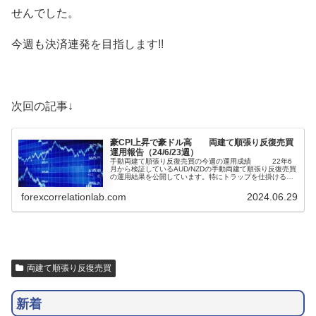
せんでした。
今週も決済連発を目指します!!
次回の記事↓
豪CPI上昇で豪ドル高 両建て順張り反復売買
運用報告（24/6/23週）
手動両建て順張り反復売買の今週の運用成績 22年6
月から検証しているAUD/NZDの手動両建て順張り反復売買
の運用結果を公開しています。特にトラップを仕掛ける水
準やタイミングをはかることなく、運用しっぱなしで含み
損込み年100%程度の利益を目指して試行錯誤していま
forexcorrelationlab.com
2024.06.29
す。かなり投資効率はいいので継続していきたいのです
が...
両建て順張り反復売買
新着