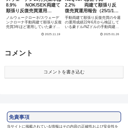
8.9% NOK/SEK両建て
2.2% 両建て順張り反
順張り反復売買運用
復売買運用報告（25/1/19
（25/11/9週）
週）
ノルウェークローネ/スウェーデ
手動両建て順張り反復売買の今週
ンクローナ手動両建て順張り反復
の運用成績22年6月から検証して
売買3年ほど運用していた豪ド
いる豪ドル/NZドルの手動両建て
ル/NZドルは休止としたため、手
順張り反復売買の運用結果を公開
2025.11.19
2025.01.26
動両建て順張り反復売買での運用
しています。元本50万円をリピ
はノルウェークローネ/スウェー
ート売買で運用し、特に相場の上
デンクローナのみとなりました。
下を予想することなく等間隔の注
両建てで利確幅を狭めて上げて
文と決済を繰り返すことで、...
コメント
も...
コメントを書き込む
免責事項
当サイトに掲載されている情報はその内容の正確性および安全性を