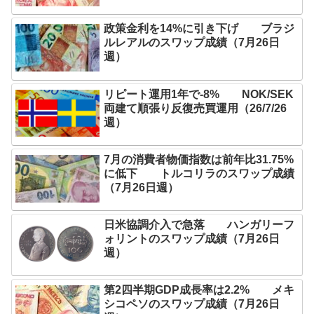
政策金利を14%に引き下げ ブラジ
ルレアルのスワップ成績（7月26日
週）
リピート運用1年で-8% NOK/SEK
両建て順張り反復売買運用（26/7/26
週）
7月の消費者物価指数は前年比31.75%
に低下 トルコリラのスワップ成績
（7月26日週）
日米協調介入で急落 ハンガリーフ
ォリントのスワップ成績（7月26日
週）
第2四半期GDP成長率は2.2% メキ
シコペソのスワップ成績（7月26日