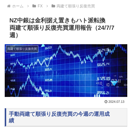
ホーム
FX
両建て順張り反復売買
NZ中銀は金利据え置きもハト派転換
両建て順張り反復売買運用報告（24/7/7
週）
両建て順張り反復売買
2024.07.13
手動両建て順張り反復売買の今週の運用成
績