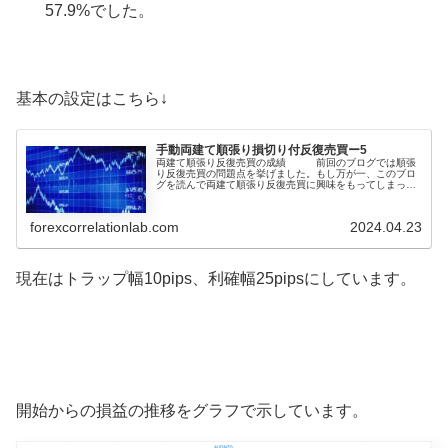
57.9%でした。
基本の設定はこちら↓
手動両建て順張り損切り付反復売買ー5
両建て順張り反復売買の成績 前回のブログでは順張
り反復売買の問題点を挙げました。もし万が一、このブロ
グを読んで両建て順張り反復売買に興味をもってしまった
場合は、是非とも前回取り上げた問題点もご確認くださ
い。最初(1)から読む↓今回は自身の運用の設定を紹介して
いくのですが、まだ検証中で修正が多く必要なベータ版と
forexcorrelationlab.com
2024.04.23
なって...
現在はトラップ幅10pips、利確幅25pipsにしています。
開始からの損益の推移をグラフで示しています。