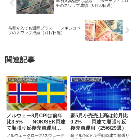
年初来高値から急落 ポーランドズロ
チのスワップ成績（6月30日週）
為替介入でも週間プラス メキシコペ
ソのスワップ成績（7月7日週）
関連記事
両建て順張り反復売買
両建て順張り反復売買
ノルウェー8月CPIは前年
豪5月小売売上高は前月比
比3.5% NOK/SEK両建
0.2% 両建て順張り反
て順張り反復売買運用
復売買運用（25/6/29週）
（25/8/31週）
ノルウェークローネ/スウェーデ
豪ドル/NZドル手動両建て順張り