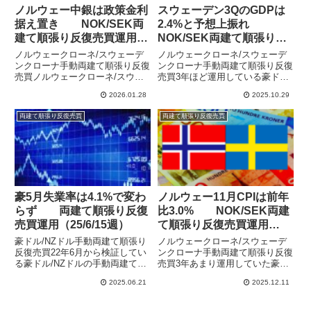
ノルウェー中銀は政策金利
スウェーデン3QのGDPは
据え置き NOK/SEK両
2.4%と予想上振れ
建て順張り反復売買運用
NOK/SEK両建て順張り反
（26/1/18週）
復売買運用（25/10/19週）
ノルウェークローネ/スウェーデ
ノルウェークローネ/スウェーデ
ンクローナ手動両建て順張り反復
ンクローナ手動両建て順張り反復
売買ノルウェークローネ/スウェ
売買3年ほど運用している豪ド
ーデンクローナで手動両建て順張
ル/NZドルの手動両建て順張り反
2026.01.28
2025.10.29
り反復売買での運用をしていま
復売買に加えて、ノルウェークロ
す。両建てで利確幅を狭めて回転
ーネ/スウェーデンクローナでも
両建て順張り反復売買
両建て順張り反復売買
重視の設定で運用していました
順張り反復売買の運用を開始しま
が、いまいちハマらずに利益が伸
した。豪ドル/NZドルはレンジ...
びず...
豪5月失業率は4.1%で変わ
ノルウェー11月CPIは前年
らず 両建て順張り反復
比3.0% NOK/SEK両建
売買運用（25/6/15週）
て順張り反復売買運用
（25/11/30週）
豪ドル/NZドル手動両建て順張り
ノルウェークローネ/スウェーデ
反復売買22年6月から検証してい
ンクローナ手動両建て順張り反復
る豪ドル/NZドルの手動両建て順
売買3年あまり運用していた豪ド
張り反復売買の運用結果を公開し
ル/NZドルは休止としたため、手
2025.06.21
2025.12.11
ています。順張りのリピート売買
動両建て順張り反復売買での運用
で運用し、特に相場の上下を予想
はノルウェークローネ/スウェー
することなく等間隔の注文と決済
デンクローナのみとなりました。