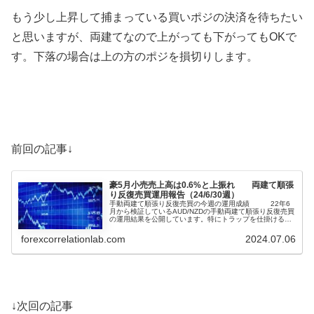
もう少し上昇して捕まっている買いポジの決済を待ちたい
と思いますが、両建てなので上がっても下がってもOKで
す。下落の場合は上の方のポジを損切りします。
前回の記事↓
豪5月小売売上高は0.6%と上振れ 両建て順張
り反復売買運用報告（24/6/30週）
手動両建て順張り反復売買の今週の運用成績 22年6
月から検証しているAUD/NZDの手動両建て順張り反復売買
の運用結果を公開しています。特にトラップを仕掛ける水
準やタイミングをはかることなく、運用しっぱなしで含み
損込み年100%程度の利益を目指して試行錯誤していま
forexcorrelationlab.com
2024.07.06
す。今週は3日の水曜日にオーストラリアの5月の小売売...
↓次回の記事