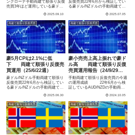
ンクローナ手動両建て順張り反復
反復売買22年6月から検証してい
売買3年ほど運用している豪ド
る豪ドル/NZドルの手動両建て順
ル/NZドルの手動両建て順張り反
張り反復売買の運用結果を公開し
2025.09.10
2025.07.05
復売買に加えて、ノルウェークロ
ています。順張りのリピート売買
ーネ/スウェーデンクローナでも
で運用し、特に相場の上下を予想
両建て順張り反復売買
両建て順張り反復売買
順張り反復売買の運用を開始しま
することなく等間隔の注文と決済
した。豪ドル/NZドルはレンジ...
を繰り返すことで、安定し...
豪5月CPIは2.1%に低
豪小売売上高上振れで豪ド
下 両建て順張り反復売
ル高 両建て順張り反復
買運用（25/6/22週）
売買運用報告（24/9/29
週）
豪ドル/NZドル手動両建て順張り
手動両建て順張り反復売買の今週
反復売買22年6月から検証してい
の運用成績 22年6月から検
る豪ドル/NZドルの手動両建て順
証しているAUD/NZDの手動両建
張り反復売買の運用結果を公開し
て順張り反復売買の運用結果を公
2025.06.30
2024.10.05
ています。順張りのリピート売買
開しています。特に相場の上下を
で運用し、特に相場の上下を予想
予想することなく等間隔で注文を
両建て順張り反復売買
両建て順張り反復売買
することなく等間隔の注文と決済
入れ、リピート売買で元本50万
を繰り返すことで、安定し...
円を運用することで、含み...