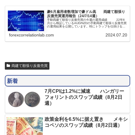
豪6月雇用者数増加で豪ドル高 両建て順張り
反復売買運用報告（24/7/14週）
手動両建て順張り反復売買の今週の運用成績 22年6
月から検証しているAUD/NZDの手動両建て順張り反復売買
の運用結果を公開しています。特にトラップを仕掛ける水
準やタイミングをはかることなく、元本50万円運用しっぱ
なしで含み損込み年100%程度の利益を目指して試行錯誤
forexcorrelationlab.com
2024.07.20
しています。今週のAUD/NZDは指標で上下しま...
両建て順張り反復売買
新着
7月CPIは1.2%に減速 ハンガリー
フォリントのスワップ成績（8月2日
週）
政策金利を6.5%に据え置き メキシ
コペソのスワップ成績（8月2日週）