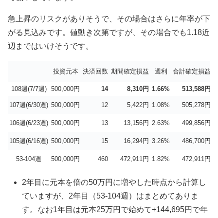
急上昇のリスクがありそうで、その場合はさらに年率が下
がる見込みです。値動き次第ですが、その場合でも1.18近
辺まではいけそうです。
投資元本
決済回数
期間確定損益
週利
合計確定損益
108週(7/7週)
500,000円
14
8,310円
1.66%
513,588円
-
107週(6/30週)
500,000円
12
5,422円
1.08%
505,278円
-
106週(6/23週)
500,000円
13
13,156円
2.63%
499,856円
-
105週(6/16週)
500,000円
15
16,294円
3.26%
486,700円
-
53-104週
500,000円
460
472,911円
1.82%
472,911円
-
2年目に元本を倍の50万円に増やした時点から計算し
ていますが、2年目（53-104週）はまとめてありま
す。なお1年目は元本25万円で始めて+144,695円で年